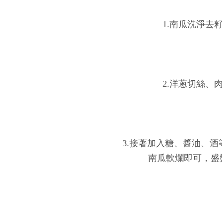
1.南瓜洗淨去
2.洋蔥切絲、
3.接著加入糖、醬油、
南瓜軟爛即可，盛