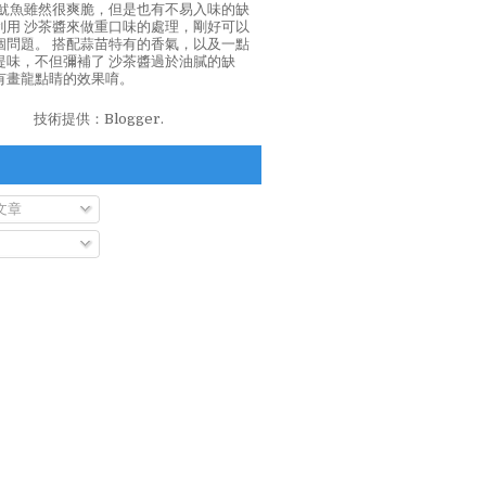
泡魷魚雖然很爽脆，但是也有不易入味的缺
利用 沙茶醬來做重口味的處理，剛好可以
個問題。 搭配蒜苗特有的香氣，以及一點
提味，不但彌補了 沙茶醬過於油膩的缺
有畫龍點睛的效果唷。
技術提供：
Blogger
.
文章