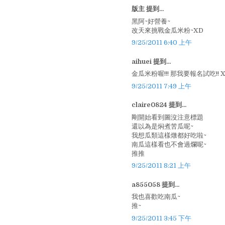
版主 提到...
黑阿~好營養~
改天來挑戰金瓜米粉~XD
9/25/2011 6:40 上午
aihuei 提到...
金瓜米粉喔!!! 那我要報名試吃!! 
9/25/2011 7:49 上午
claire0824 提到...
剛開始看到圖沒注意標題
還以為是焖煮苦瓜呢~
我想瓜類這樣燉都好吃啦~
南瓜這樣看也不會過爛呢~
推推
9/25/2011 8:21 上午
a855058 提到...
我也喜歡吃南瓜~
推~
9/25/2011 3:45 下午