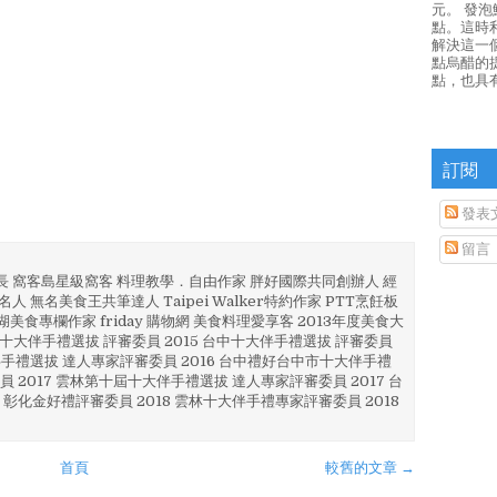
元。 發
點。這時
解決這一
點烏醋的
點，也具
訂閱
發表
留言
部長 窩客島星級窩客 料理教學．自由作家 胖好國際共同創辦人 經
人 無名美食王共筆達人 Taipei Walker特約作家 PTT烹飪板
澎湖美食專欄作家 friday 購物網 美食料理愛享客 2013年度美食大
4 彰化十大伴手禮選拔 評審委員 2015 台中十大伴手禮選拔 評審委員
林 伴手禮選拔 達人專家評審委員 2016 台中禮好台中市十大伴手禮
員 2017 雲林第十屆十大伴手禮選拔 達人專家評審委員 2017 台
 彰化金好禮評審委員 2018 雲林十大伴手禮專家評審委員 2018
首頁
較舊的文章 →