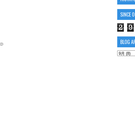
SINCE 
2
9
BLOG A
XD