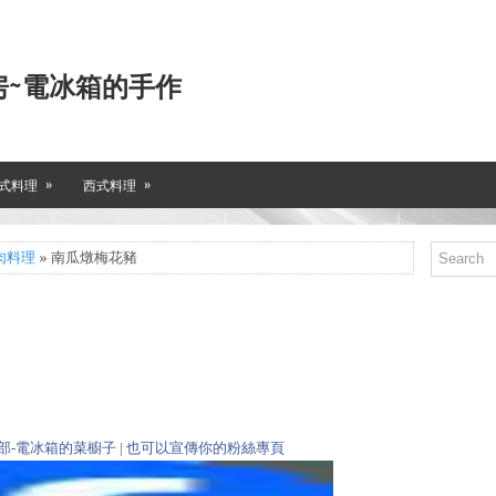
房~電冰箱的手作
»
»
式料理
西式料理
肉料理
» 南瓜燉梅花豬
部-電冰箱的菜櫥子
|
也可以宣傳你的粉絲專頁