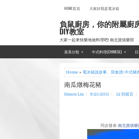
HOME首頁
大家好我是電冰箱
負鼠廚房，你的附屬廚
DIY教室
大家一起來快樂地做料理吧! 南北貨俱樂部
»
»
菜系分類
中式料理(CHINESE)
日
Home
»
電冰箱說故事、寫食譜::中式豬
南瓜燉梅花豬
Simon Lin
9/25/2011
12 則留言
同步發表:
南北貨俱樂