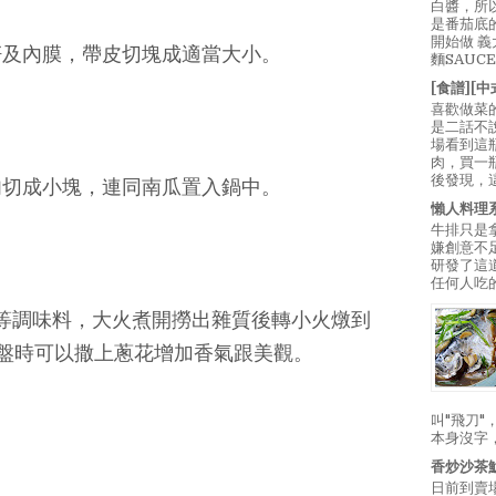
白醬，所
是番茄底
開始做 
籽及內膜，帶皮切塊成適當大小。
麵SAUC
[食譜][
喜歡做菜
是二話不
場看到這
肉，買一
後發現，
肉切成小塊，連同南瓜置入鍋中。
懶人料理
牛排只是
嫌創意不
研發了這
任何人吃的
酒等調味料，大火煮開撈出雜質後轉小火燉到
盤時可以撒上蔥花增加香氣跟美觀。
叫"飛刀
本身沒字
香炒沙茶
日前到賣