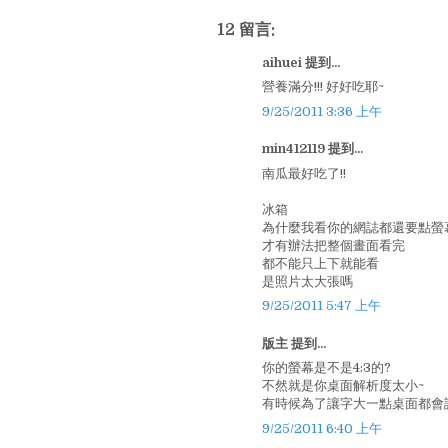
12 留言:
aihuei 提到...
營養滿分!!! 好好吃耶~
9/25/2011 3:36 上午
min412119 提到...
南瓜最好吃了!!
冰箱
為什麼我看你的網誌都還要點螢
才有辦法把整個畫面看完
都不能只上下就能看
是照片太大張嗎
9/25/2011 5:47 上午
版主 提到...
你的螢幕是不是4:3的?
不然就是你桌面解析度太小~
有時候為了讓字大一點桌面都會
9/25/2011 6:40 上午