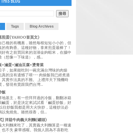
 THIS BLOG
r
Tags
Blog Archives
煎蛋(YAHOO首頁文)
自己種的有機蔥，雖然每根短短小小的，但
真的有夠香。這種好物，拿來煎蛋最棒了！
剛好有之前買回來的澎湖金鉤蝦米，在腦中
（想像一下味道），感...
飯+滷蛋+滷油豆腐+燙青菜
日子，如果能吃到一碗充滿台灣味的肉燥
真的沒有遺憾了唷~~~ 肉燥飯我已經煮過
，其實作法真的不難。 上禮拜天下飛機時
，發現有賣跟我們台灣...
炒飯
拜地基主，有一些拜拜過的冷飯，翻翻冰箱
跟鹹蛋，於是決定來試試看「鹹蛋炒飯」好
 以往炒飯我都是用大火快炒，這種炒法必
以免燒焦。雖然很香，但...
西式] 洋菇牛肉義大利麵(罐頭)
義大利麵來吃了，其實義大利麵算是一種速
，也不失 豪華感喔。我個人因為不喜歡吃