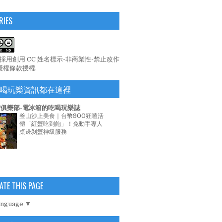
RIES
係採用
創用 CC 姓名標示-非商業性-禁止改作
 授權條款
授權.
喝玩樂資訊都在這裡
俱樂部-電冰箱的吃喝玩樂誌
釜山沙上美食｜台幣900狂嗑活
體「紅蟹吃到飽」！免動手專人
桌邊剝蟹神級服務
ATE THIS PAGE
anguage
▼