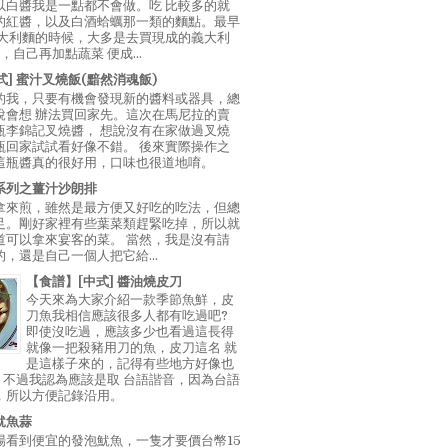
以白醬我是一點都不會做。吃 比較多的就
的紅醬，以及白酒蛤蠣那一類的麵點。最早
義大利麵的時候，大多是去買現成的義大利
E，自己再加點蔬菜 便成...
中式] 蜜汁叉燒飯(黯然消魂飯)
的我，只要有機會發現新的醬料或器具，總
說會想 辦法買回家先。這次在馬尼拉的賣
瓶李錦記叉燒醬， 想說沒有在家做過叉燒
瓶回家試試看好像不錯。 後來實際操作之
這瓶醬真的很好用，口味也很道地唷。
系列之薑汁沙朗排
拿來煎，雖然是最方便又好吃的吃法，但總
足。剛好家裡有些葉菜類趕緊吃掉，所以就
道可以拿來宴客的菜。 當然，我是沒有請
，還是自己一個人把它給...
【食譜】[中式] 醬油燒皮刀
今天來為大家介紹一款季節魚鮮，皮
刀魚我相信應該很多人都有吃過吧?
即使沒吃過，應該多少也看過這長得
就像一把殺豬用刀的魚，皮刀這名 就
是這樣子來的，記得有些地方好像也
"，不過我認為應該是取 台語諧音，因為台語
，所以方便記錄沿用。
魷魚蒜
場看到便宜的發泡魷魚，一隻才要價台幣15