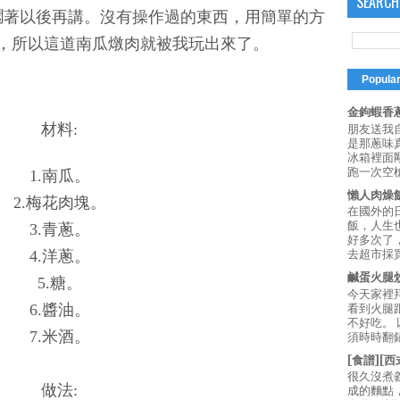
SEARCH
擱著以後再講。沒有操作過的東西，用簡單的方
，所以這道南瓜燉肉就被我玩出來了。
Popula
金鉤蝦香蔥
材料:
朋友送我
是那蔥味
冰箱裡面
跑一次空槍
1.南瓜。
懶人肉燥
2.梅花肉塊。
在國外的
飯，人生也
3.青蔥。
好多次了
4.洋蔥。
去超市採買
鹹蛋火腿
5.糖。
今天家裡
6.醬油。
看到火腿
不好吃。
7.米酒。
須時時翻鍋
[食譜][
很久沒煮
做法:
成的麵點