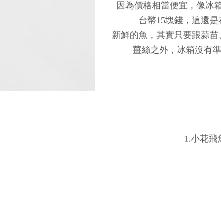
因為價格相當便宜，像冰
台幣15塊錢，這還
新鮮的魚，其實只要跟蒜苗
薑絲之外，冰箱沒有準
1.小花