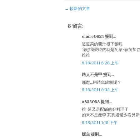
← 較新的文章
8 留言:
claire0824 提到...
這道菜的醬汁很下飯呢
我想我愛吃的就是配菜~蒜苗加
推推
9/18/2011 6:28 上午
路人不是甲 提到...
那麼...用靖魚罐頭呢？
9/18/2011 9:32 上午
a855058 提到...
推~這又是配飯的好料理了
如果不是產季 其實還蠻少看見新
9/18/2011 1:19 下午
版主 提到...