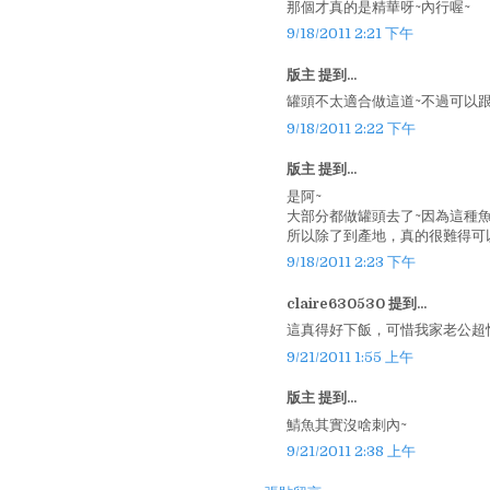
那個才真的是精華呀~內行喔~
9/18/2011 2:21 下午
版主 提到...
罐頭不太適合做這道~不過可以跟
9/18/2011 2:22 下午
版主 提到...
是阿~
大部分都做罐頭去了~因為這種魚
所以除了到產地，真的很難得可
9/18/2011 2:23 下午
claire630530 提到...
這真得好下飯，可惜我家老公超怕刺
9/21/2011 1:55 上午
版主 提到...
鯖魚其實沒啥刺內~
9/21/2011 2:38 上午