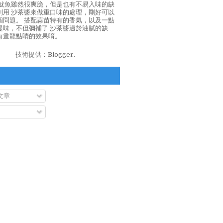
泡魷魚雖然很爽脆，但是也有不易入味的缺
利用 沙茶醬來做重口味的處理，剛好可以
個問題。 搭配蒜苗特有的香氣，以及一點
提味，不但彌補了 沙茶醬過於油膩的缺
有畫龍點睛的效果唷。
技術提供：
Blogger
.
文章