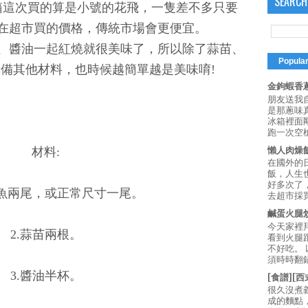
SEARCH
箱這次買的算是小號的花飛，一隻差不多只要
是在超市買的價格，傳統市場會更便宜。
、醬油一起紅燒就很美味了，所以除了蒜苗、
Popula
備其他材料，也時候越簡單越是美味唷!
金鉤蝦香蔥
朋友送我
是那蔥味
冰箱裡面
跑一次空槍
懶人肉燥
材料:
在國外的
飯，人生也
好多次了
飛魚兩尾，或正常尺寸一尾。
去超市採買
鹹蛋火腿
今天家裡
2.蒜苗兩根。
看到火腿
不好吃。
須時時翻鍋
3.醬油半杯。
[食譜][
很久沒煮
成的麵點