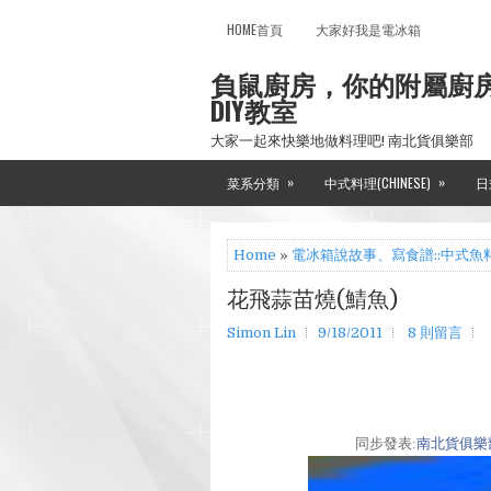
HOME首頁
大家好我是電冰箱
負鼠廚房，你的附屬廚
DIY教室
大家一起來快樂地做料理吧! 南北貨俱樂部
»
»
菜系分類
中式料理(CHINESE)
日
Home
»
電冰箱說故事、寫食譜::中式魚
花飛蒜苗燒(鯖魚)
Simon Lin
9/18/2011
8 則留言
同步發表:
南北貨俱樂