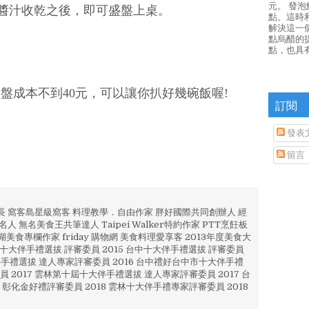
元。 發
醬汁收乾之後，即可盛盤上桌。
點。這時
解決這一
點烏醋的
點，也具
盤成本不到40元，可以讓你扒好幾碗飯喔!
訂閱
發表
留言
部長 窩客島星級窩客 料理教學．自由作家 胖好國際共同創辦人 經
人 無名美食王共筆達人 Taipei Walker特約作家 PTT烹飪板
澎湖美食專欄作家 friday 購物網 美食料理愛享客 2013年度美食大
4 彰化十大伴手禮選拔 評審委員 2015 台中十大伴手禮選拔 評審委員
林 伴手禮選拔 達人專家評審委員 2016 台中禮好台中市十大伴手禮
員 2017 雲林第十屆十大伴手禮選拔 達人專家評審委員 2017 台
 彰化金好禮評審委員 2018 雲林十大伴手禮專家評審委員 2018