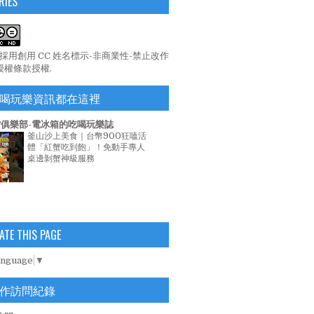
RIES
係採用
創用 CC 姓名標示-非商業性-禁止改作
 授權條款
授權.
喝玩樂資訊都在這裡
俱樂部-電冰箱的吃喝玩樂誌
釜山沙上美食｜台幣900狂嗑活
體「紅蟹吃到飽」！免動手專人
桌邊剝蟹神級服務
ATE THIS PAGE
anguage
▼
作訪問紀錄