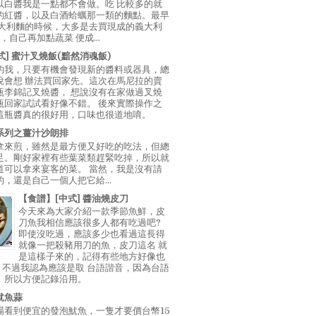
以白醬我是一點都不會做。吃 比較多的就
的紅醬，以及白酒蛤蠣那一類的麵點。最早
義大利麵的時候，大多是去買現成的義大利
E，自己再加點蔬菜 便成...
中式] 蜜汁叉燒飯(黯然消魂飯)
的我，只要有機會發現新的醬料或器具，總
說會想 辦法買回家先。這次在馬尼拉的賣
瓶李錦記叉燒醬， 想說沒有在家做過叉燒
瓶回家試試看好像不錯。 後來實際操作之
這瓶醬真的很好用，口味也很道地唷。
系列之薑汁沙朗排
拿來煎，雖然是最方便又好吃的吃法，但總
足。剛好家裡有些葉菜類趕緊吃掉，所以就
道可以拿來宴客的菜。 當然，我是沒有請
，還是自己一個人把它給...
【食譜】[中式] 醬油燒皮刀
今天來為大家介紹一款季節魚鮮，皮
刀魚我相信應該很多人都有吃過吧?
即使沒吃過，應該多少也看過這長得
就像一把殺豬用刀的魚，皮刀這名 就
是這樣子來的，記得有些地方好像也
"，不過我認為應該是取 台語諧音，因為台語
，所以方便記錄沿用。
魷魚蒜
場看到便宜的發泡魷魚，一隻才要價台幣15