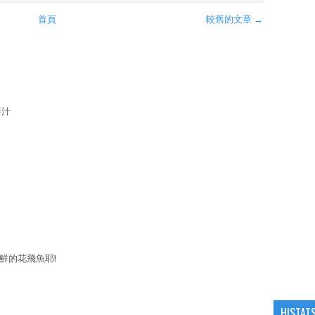
首頁
較舊的文章 →
醬汁
鮮的花飛魚耶!
HISTAT