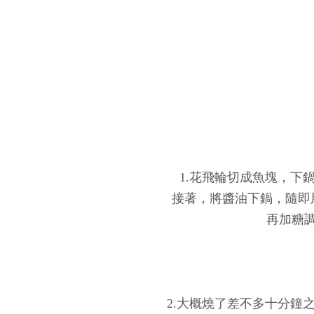
1.花飛輪切成魚塊，下
接著，將醬油下鍋，隨即
再加糖
2.大概燒了差不多十分鐘