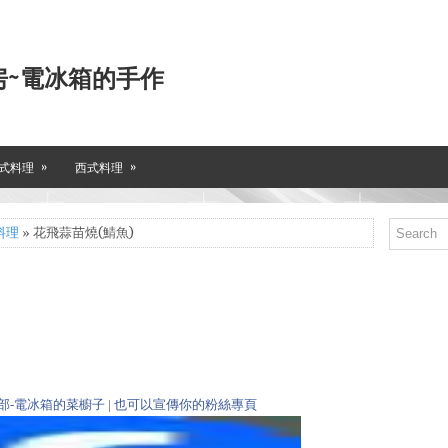
房~電冰箱的手作
»
»
式料理
西式料理
料理
» 花飛蒜苗燒(鯖魚)
部-電冰箱的菜櫥子
|
也可以宣傳你的粉絲專頁