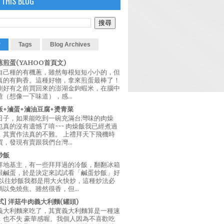
 THIS BLOG
r
Tags
Blog Archives
煎蛋(YAHOO首頁文)
自己種的有機蔥，雖然每根短短小小的，但
真的有夠香。這種好物，拿來煎蛋最棒了！
剛好有之前買回來的澎湖金鉤蝦米，在腦中
（想像一下味道），感...
飯+滷蛋+滷油豆腐+燙青菜
日子，如果能吃到一碗充滿台灣味的肉燥
真的沒有遺憾了唷~~~ 肉燥飯我已經煮過
，其實作法真的不難。 上禮拜天下飛機時
，發現有賣跟我們台灣...
炒飯
拜地基主，有一些拜拜過的冷飯，翻翻冰箱
跟鹹蛋，於是決定來試試看「鹹蛋炒飯」好
 以往炒飯我都是用大火快炒，這種炒法必
以免燒焦。雖然很香，但...
西式] 洋菇牛肉義大利麵(罐頭)
義大利麵來吃了，其實義大利麵算是一種速
，也不失 豪華感喔。我個人因為不喜歡吃