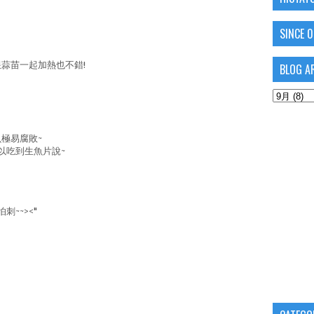
SINCE 
蒜苗一起加熱也不錯!
BLOG A
極易腐敗~
以吃到生魚片說~
~~><"