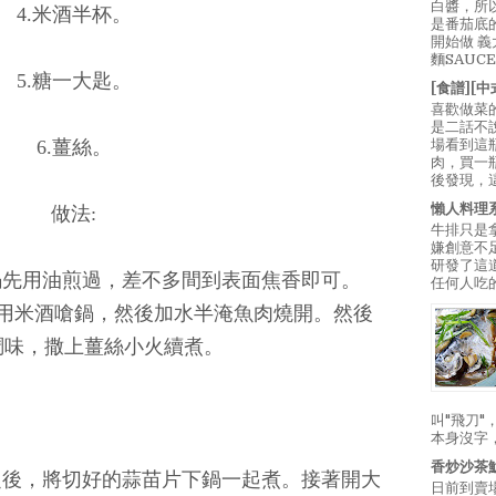
白醬，所
4.米酒半杯。
是番茄底
開始做 
麵SAUC
5.糖一大匙。
[食譜][
喜歡做菜
是二話不
場看到這
6.薑絲。
肉，買一
後發現，
懶人料理
做法:
牛排只是
嫌創意不
研發了這
鍋先用油煎過，差不多間到表面焦香即可。
任何人吃的
用米酒嗆鍋，然後加水半淹魚肉燒開。然後
調味，撒上薑絲小火續煮。
叫"飛刀
本身沒字
香炒沙茶
之後，將切好的蒜苗片下鍋一起煮。接著開大
日前到賣