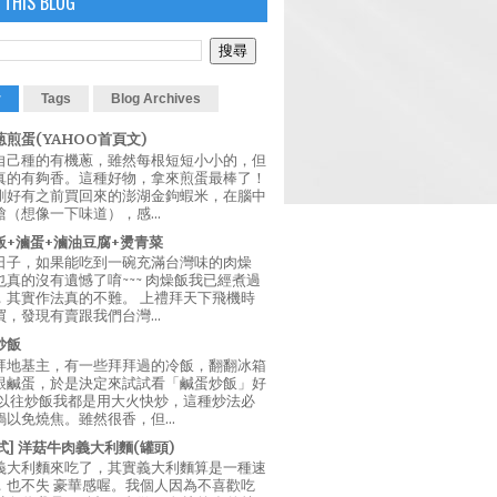
 THIS BLOG
r
Tags
Blog Archives
煎蛋(YAHOO首頁文)
自己種的有機蔥，雖然每根短短小小的，但
真的有夠香。這種好物，拿來煎蛋最棒了！
剛好有之前買回來的澎湖金鉤蝦米，在腦中
（想像一下味道），感...
飯+滷蛋+滷油豆腐+燙青菜
日子，如果能吃到一碗充滿台灣味的肉燥
真的沒有遺憾了唷~~~ 肉燥飯我已經煮過
，其實作法真的不難。 上禮拜天下飛機時
，發現有賣跟我們台灣...
炒飯
拜地基主，有一些拜拜過的冷飯，翻翻冰箱
跟鹹蛋，於是決定來試試看「鹹蛋炒飯」好
 以往炒飯我都是用大火快炒，這種炒法必
以免燒焦。雖然很香，但...
西式] 洋菇牛肉義大利麵(罐頭)
義大利麵來吃了，其實義大利麵算是一種速
，也不失 豪華感喔。我個人因為不喜歡吃