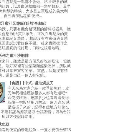
以白醬我是一點都不會做。吃 比較多的就
的紅醬，以及白酒蛤蠣那一類的麵點。最早
義大利麵的時候，大多是去買現成的義大利
E，自己再加點蔬菜 便成...
中式] 蜜汁叉燒飯(黯然消魂飯)
的我，只要有機會發現新的醬料或器具，總
說會想 辦法買回家先。這次在馬尼拉的賣
瓶李錦記叉燒醬， 想說沒有在家做過叉燒
瓶回家試試看好像不錯。 後來實際操作之
這瓶醬真的很好用，口味也很道地唷。
系列之薑汁沙朗排
拿來煎，雖然是最方便又好吃的吃法，但總
足。剛好家裡有些葉菜類趕緊吃掉，所以就
道可以拿來宴客的菜。 當然，我是沒有請
，還是自己一個人把它給...
【食譜】[中式] 醬油燒皮刀
今天來為大家介紹一款季節魚鮮，皮
刀魚我相信應該很多人都有吃過吧?
即使沒吃過，應該多少也看過這長得
就像一把殺豬用刀的魚，皮刀這名 就
是這樣子來的，記得有些地方好像也
"，不過我認為應該是取 台語諧音，因為台語
，所以方便記錄沿用。
魷魚蒜
場看到便宜的發泡魷魚，一隻才要價台幣15