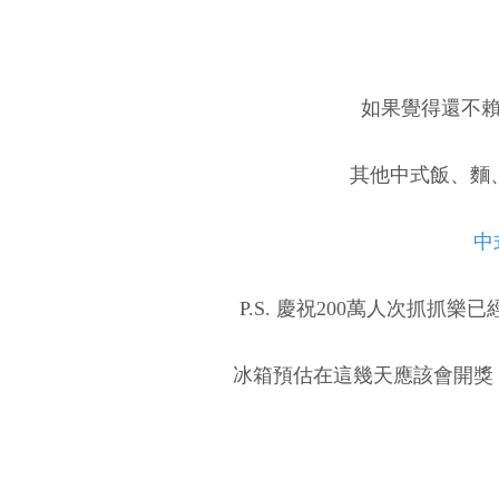
如果覺得還不賴
其他中式飯、麵
中
P.S. 慶祝200萬人次抓抓
冰箱預估在這幾天應該會開獎