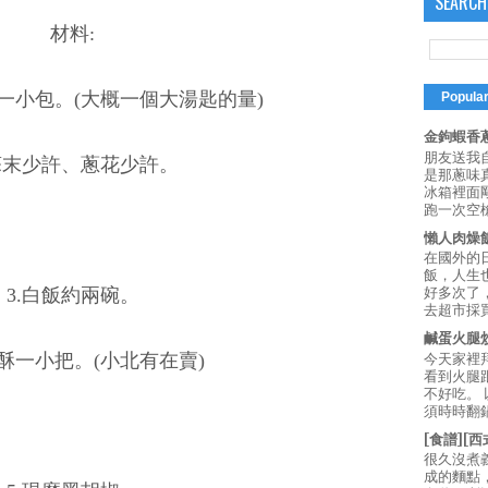
SEARCH
材料:
魚一小包。(大概一個大湯匙的量)
Popula
金鉤蝦香蔥
朋友送我
.蒜末少許、蔥花少許。
是那蔥味
冰箱裡面
跑一次空槍
懶人肉燥
在國外的
飯，人生也
3.白飯約兩碗。
好多次了
去超市採買
鹹蛋火腿
蒜酥一小把。(小北有在賣)
今天家裡
看到火腿
不好吃。
須時時翻鍋
[食譜][
很久沒煮
成的麵點