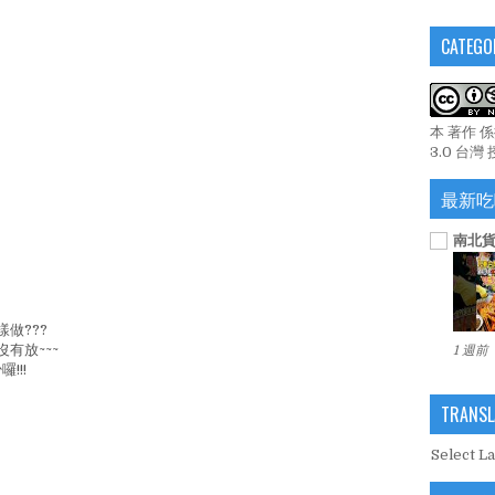
CATEGO
本 著作 
3.0 台灣
最新吃
南北貨
做???
有放~~~
1 週前
!!!
TRANSL
Select L