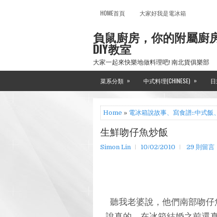
HOME首頁
大家好我是電冰箱
負鼠廚房，你的附屬廚
DIY教室
大家一起來快樂地做料理吧! 南北貨俱樂部
»
»
菜系分類
中式料理(CHINESE)
日
Home
»
電冰箱說故事、寫食譜::中式飯
生鮮吻仔魚炒飯
Simon Lin
10/02/2010
29 則留言
聽我老婆說，他們南部吻仔
說真的，在冰箱結婚之前還