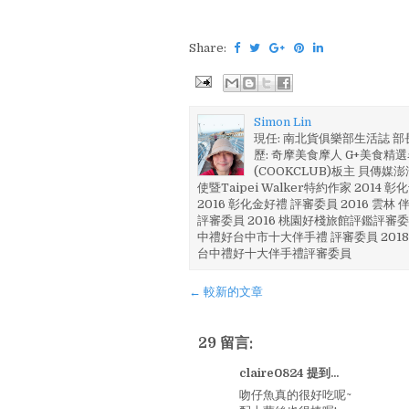
Share:
Simon Lin
現任: 南北貨俱樂部生活誌 
歷: 奇摩美食摩人 G+美食精選名
(COOKCLUB)板主 貝傳媒
使暨Taipei Walker特約作家 201
2016 彰化金好禮 評審委員 2016 雲
評審委員 2016 桃園好棧旅館評鑑評審委
中禮好台中市十大伴手禮 評審委員 2018
台中禮好十大伴手禮評審委員
← 較新的文章
29 留言:
claire0824 提到...
吻仔魚真的很好吃呢~