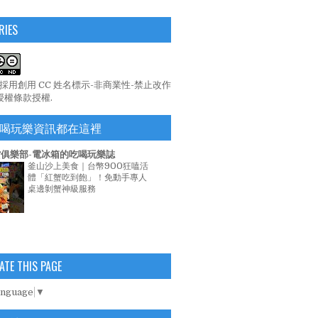
RIES
係採用
創用 CC 姓名標示-非商業性-禁止改作
 授權條款
授權.
喝玩樂資訊都在這裡
俱樂部-電冰箱的吃喝玩樂誌
釜山沙上美食｜台幣900狂嗑活
體「紅蟹吃到飽」！免動手專人
桌邊剝蟹神級服務
ATE THIS PAGE
anguage
▼