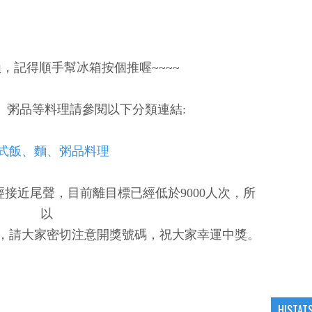
，記得順手幫冰箱按個推喔~~~~
、粥品等料理請參閱以下分類連結:
式飯、麵、粥品料理
樂已經接近尾聲，目前離目標已經低於9000人次，所
以
，請大家密切注意開獎號碼，祝大家幸運中獎。
HISTAT