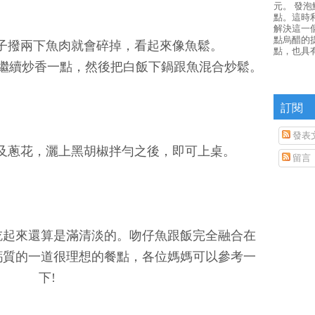
元。 發
點。這時
解決這一
點烏醋的
鏟子撥兩下魚肉就會碎掉，看起來像魚鬆。
點，也具
繼續炒香一點，然後把白飯下鍋跟魚混合炒鬆。
訂閱
發表
酥及蔥花，灑上黑胡椒拌勻之後，即可上桌。
留言
吃起來還算是滿清淡的。吻仔魚跟飯完全融合在
鈣質的一道很理想的餐點，各位媽媽可以參考一
下!