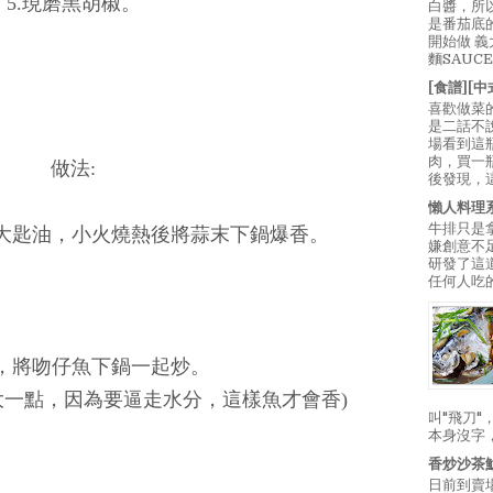
5.現磨黑胡椒。
白醬，所
是番茄底
開始做 
麵SAUC
[食譜][
喜歡做菜
是二話不
場看到這
肉，買一
做法:
後發現，
懶人料理
牛排只是
一大匙油，小火燒熱後將蒜末下鍋爆香。
嫌創意不
研發了這
任何人吃的
著，將吻仔魚下鍋一起炒。
大一點，因為要逼走水分，這樣魚才會香)
叫"飛刀
本身沒字
香炒沙茶
日前到賣