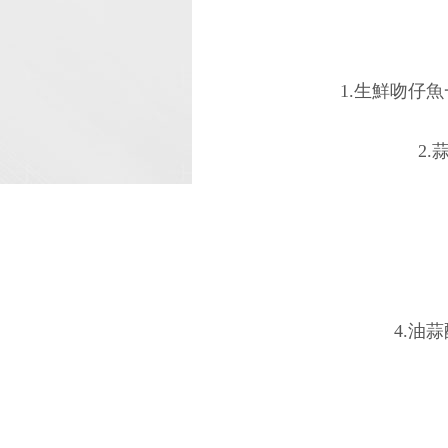
1.生鮮吻仔
2
4.油