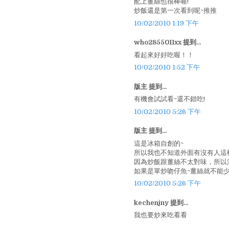
配上薑絲也很棒喔!
炒飯還是第一次看到呢~推推
10/02/2010 1:19 下午
who2855011xx 提到...
看起來好好吃喔！！
10/02/2010 1:52 下午
版主 提到...
有機會試試看~還不錯吃!
10/02/2010 5:26 下午
版主 提到...
這是冰箱自創的~
所以我也不知道外面有沒有人這樣
因為炒飯跟薑絲不太對味，所以沒
如果是單炒吻仔魚~薑絲就不能少囉
10/02/2010 5:26 下午
kechenjny 提到...
我也要炒來吃看看