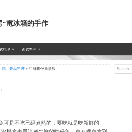
房~電冰箱的手作
»
»
式料理
西式料理
、麵、粥品料理
» 生鮮吻仔魚炒飯
魚可是不吃已經煮熟的，要吃就是吃新鮮的。
真沒機會去買這種生鮮的吻仔魚，會有機會拿到