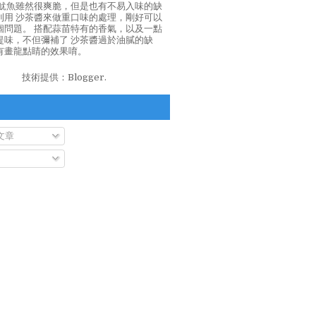
泡魷魚雖然很爽脆，但是也有不易入味的缺
利用 沙茶醬來做重口味的處理，剛好可以
個問題。 搭配蒜苗特有的香氣，以及一點
提味，不但彌補了 沙茶醬過於油膩的缺
有畫龍點睛的效果唷。
技術提供：
Blogger
.
文章