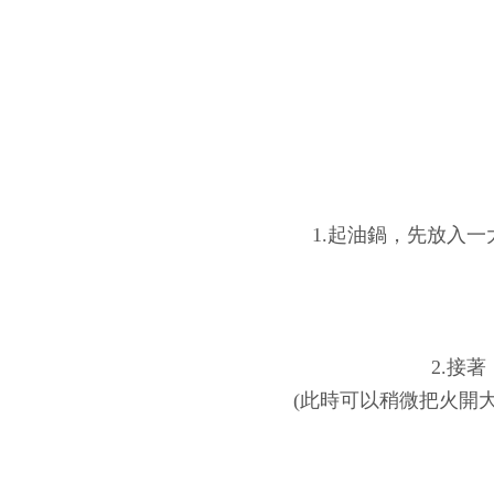
1.起油鍋，先放入
2.接
(此時可以稍微把火開