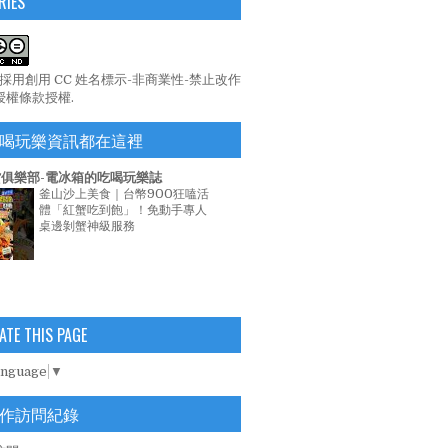
RIES
係採用
創用 CC 姓名標示-非商業性-禁止改作
 授權條款
授權.
喝玩樂資訊都在這裡
俱樂部-電冰箱的吃喝玩樂誌
釜山沙上美食｜台幣900狂嗑活
體「紅蟹吃到飽」！免動手專人
桌邊剝蟹神級服務
ATE THIS PAGE
anguage
▼
作訪問紀錄