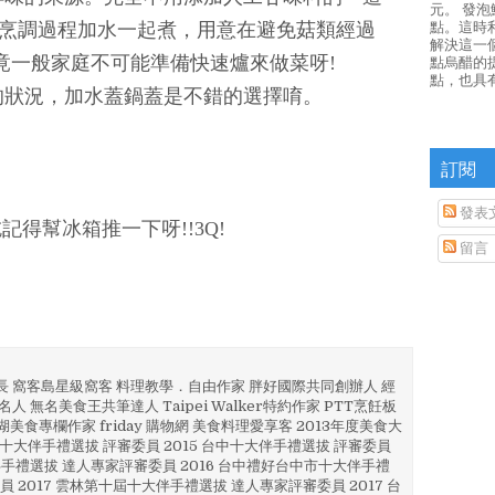
元。 發
點。這時
!烹調過程加水一起煮，用意在避免菇類經過
解決這一
竟一般家庭不可能準備快速爐來做菜呀!
點烏醋的
點，也具
的狀況，加水蓋鍋蓋是不錯的選擇唷。
訂閱
發表
記得幫冰箱推一下呀!!3Q!
留言
部長 窩客島星級窩客 料理教學．自由作家 胖好國際共同創辦人 經
人 無名美食王共筆達人 Taipei Walker特約作家 PTT烹飪板
澎湖美食專欄作家 friday 購物網 美食料理愛享客 2013年度美食大
4 彰化十大伴手禮選拔 評審委員 2015 台中十大伴手禮選拔 評審委員
林 伴手禮選拔 達人專家評審委員 2016 台中禮好台中市十大伴手禮
員 2017 雲林第十屆十大伴手禮選拔 達人專家評審委員 2017 台