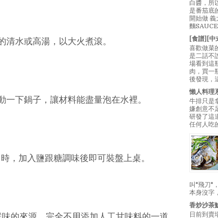
白醬，所
是番茄底
開始做 
麵SAUC
[食譜][
5杯的清水或高湯，以大火煮滾。
喜歡做菜
是二話不
場看到這
肉，買一
後發現，
懶人料理
動一下鍋子，讓材料能盡量泡在水裡。
牛排只是
嫌創意不
研發了這
任何人吃的
多時，加入鹽跟糖調味後即可裝盤上桌。
叫"飛刀
本身沒字
香炒沙茶
日前到賣
鮮味的來源。完全不用添加人工甘味料的一道