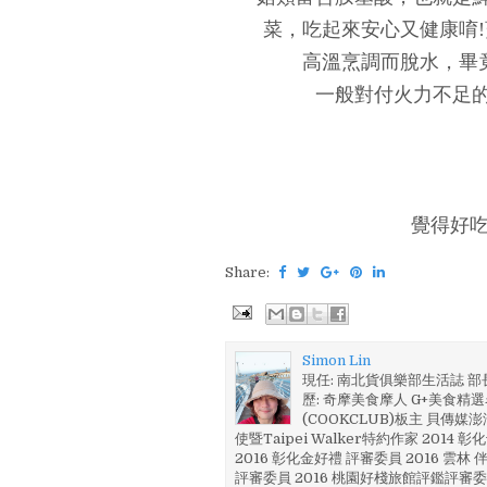
菜，吃起來安心又健康唷
高溫烹調而脫水，畢
一般對付火力不足
覺得好吃
Share:
Simon Lin
現任: 南北貨俱樂部生活誌 
歷: 奇摩美食摩人 G+美食精選名
(COOKCLUB)板主 貝傳媒
使暨Taipei Walker特約作家 201
2016 彰化金好禮 評審委員 2016 雲
評審委員 2016 桃園好棧旅館評鑑評審委