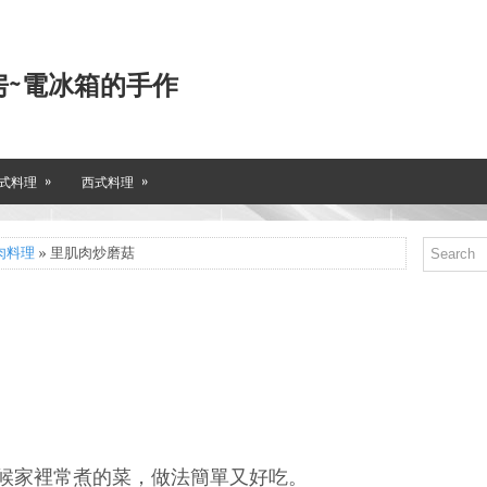
房~電冰箱的手作
»
»
式料理
西式料理
肉料理
» 里肌肉炒磨菇
候家裡常煮的菜，做法簡單又好吃。