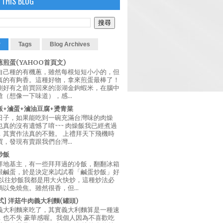
 THIS BLOG
r
Tags
Blog Archives
煎蛋(YAHOO首頁文)
自己種的有機蔥，雖然每根短短小小的，但
真的有夠香。這種好物，拿來煎蛋最棒了！
剛好有之前買回來的澎湖金鉤蝦米，在腦中
（想像一下味道），感...
飯+滷蛋+滷油豆腐+燙青菜
日子，如果能吃到一碗充滿台灣味的肉燥
真的沒有遺憾了唷~~~ 肉燥飯我已經煮過
，其實作法真的不難。 上禮拜天下飛機時
，發現有賣跟我們台灣...
炒飯
拜地基主，有一些拜拜過的冷飯，翻翻冰箱
跟鹹蛋，於是決定來試試看「鹹蛋炒飯」好
 以往炒飯我都是用大火快炒，這種炒法必
以免燒焦。雖然很香，但...
西式] 洋菇牛肉義大利麵(罐頭)
義大利麵來吃了，其實義大利麵算是一種速
，也不失 豪華感喔。我個人因為不喜歡吃