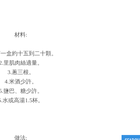
材料:
蘑菇一盒約十五到二十顆。
2.里肌肉絲適量。
3.蔥三根。
4.米酒少許。
5.鹽巴、糖少許。
6.水或高湯1.5杯。
做法: