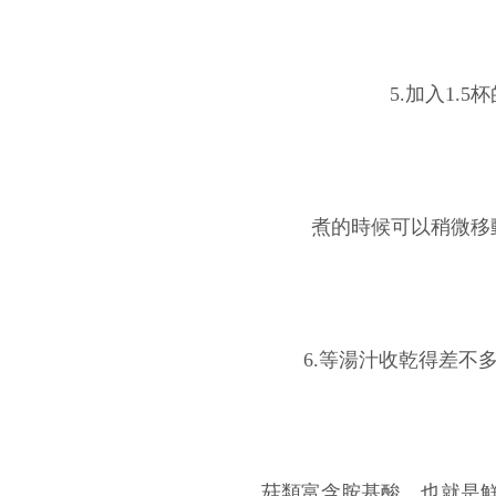
5.加入1.
煮的時候可以稍微移
6.等湯汁收乾得差不
菇類富含胺基酸，也就是