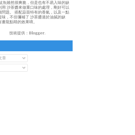
泡魷魚雖然很爽脆，但是也有不易入味的缺
利用 沙茶醬來做重口味的處理，剛好可以
個問題。 搭配蒜苗特有的香氣，以及一點
提味，不但彌補了 沙茶醬過於油膩的缺
有畫龍點睛的效果唷。
技術提供：
Blogger
.
文章