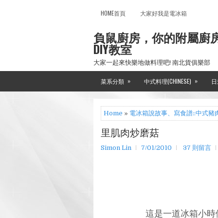
HOME首頁
大家好我是電冰箱
負鼠廚房，你的附屬廚
DIY教室
大家一起來快樂地做料理吧! 南北貨俱樂部
»
»
菜系分類
中式料理(CHINESE)
日
Home
»
電冰箱說故事、寫食譜::中式豬
里肌肉炒磨菇
Simon Lin
7/01/2010
37 則留言
這是一道冰箱小時