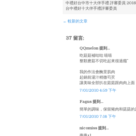
中禮好台中市十大伴手禮 評審委員 2018
台中禮好十大伴手禮評審委員
← 較新的文章
37 留言:
QQmelon 提到...
吃菇菇補咕咕 嘻嘻
整顆磨菇不切吃起來很過癮^^
我的作法會醃里肌肉
起鍋前湯汁稍微芶芡
讓美味全部扒在菇菇跟肉肉上面
7/01/2010 4:59 下午
Fagus 提到...
簡單的調味，保留豬肉和菇菇的原
7/01/2010 7:16 下午
nicomiss 提到...
推推+1..