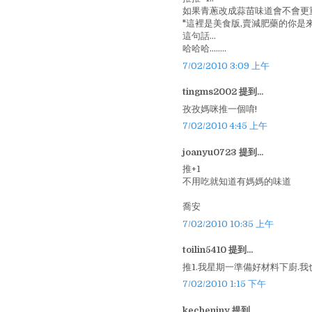
如果青蔥改成蒜苗味道會不會更重ㄚ
"這裡是美食版,賣減肥藥的你是
這句話...
哈哈哈........
7/02/2010 3:09 上午
tingms2002 提到...
孜孜媽咪推一個唷!
7/02/2010 4:45 上午
joanyu0723 提到...
推+1
不用吃就知道有媽媽的味道
喬安
7/02/2010 10:35 上午
toilin5410 提到...
推1.我星期一準備好材料下廚.我
7/02/2010 1:15 下午
kechenjny 提到...