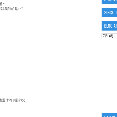
...
來踢我館的是ㄇ"
SINCE 
BLOG A
也週休2日喔!師父