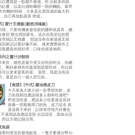
以白醬我是一點都不會做。吃 比較多的就
的紅醬，以及白酒蛤蠣那一類的麵點。最早
義大利麵的時候，大多是去買現成的義大利
E，自己再加點蔬菜 便成...
中式] 蜜汁叉燒飯(黯然消魂飯)
的我，只要有機會發現新的醬料或器具，總
說會想 辦法買回家先。這次在馬尼拉的賣
瓶李錦記叉燒醬， 想說沒有在家做過叉燒
瓶回家試試看好像不錯。 後來實際操作之
這瓶醬真的很好用，口味也很道地唷。
系列之薑汁沙朗排
拿來煎，雖然是最方便又好吃的吃法，但總
足。剛好家裡有些葉菜類趕緊吃掉，所以就
道可以拿來宴客的菜。 當然，我是沒有請
，還是自己一個人把它給...
【食譜】[中式] 醬油燒皮刀
今天來為大家介紹一款季節魚鮮，皮
刀魚我相信應該很多人都有吃過吧?
即使沒吃過，應該多少也看過這長得
就像一把殺豬用刀的魚，皮刀這名 就
是這樣子來的，記得有些地方好像也
"，不過我認為應該是取 台語諧音，因為台語
，所以方便記錄沿用。
魷魚蒜
場看到便宜的發泡魷魚，一隻才要價台幣15