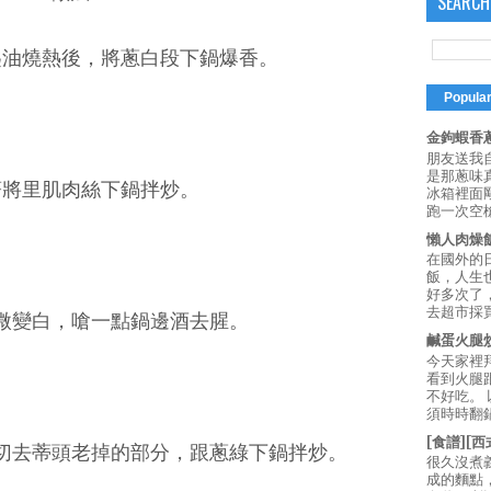
SEARCH
匙油燒熱後，將蔥白段下鍋爆香。
Popula
金鉤蝦香蔥
朋友送我
是那蔥味
接著將里肌肉絲下鍋拌炒。
冰箱裡面
跑一次空槍
懶人肉燥
在國外的
飯，人生也
好多次了
去超市採買
稍微變白，嗆一點鍋邊酒去腥。
鹹蛋火腿
今天家裡
看到火腿
不好吃。
須時時翻鍋
[食譜][
，切去蒂頭老掉的部分，跟蔥綠下鍋拌炒。
很久沒煮
成的麵點