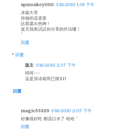
spmonkey000
3/16/2010 1:59 下午
冰箱大哥
你做的這道菜
比我還出色咧！
改天我來試試你分享的作法嘍！
回覆
回覆
版主
3/16/2010 2:37 下午
呵呵~~~
這是清冰箱而已辣XD
回覆
magic53329
3/16/2010 2:07 下午
好像很好吃 都流口水了 哈哈 ^^
回覆