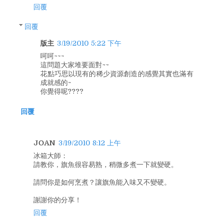
回覆
回覆
版主
3/19/2010 5:22 下午
呵呵~~~
這問題大家堆要面對~~
花點巧思以現有的稀少資源創造的感覺其實也滿有
成就感的~
你覺得呢????
回覆
JOAN
3/19/2010 8:12 上午
冰箱大師：
請教你，旗魚很容易熟，稍微多煮一下就變硬。
請問你是如何烹煮？讓旗魚能入味又不變硬。
謝謝你的分享！
回覆