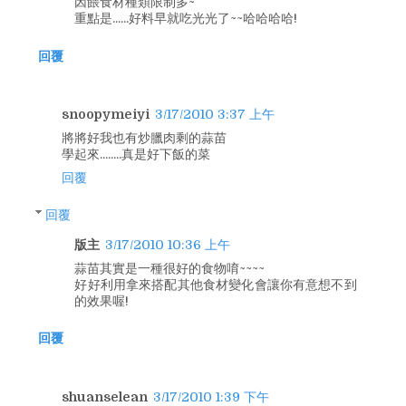
因餵食材種類限制多~
重點是......好料早就吃光光了~~哈哈哈哈!
回覆
snoopymeiyi
3/17/2010 3:37 上午
將將好我也有炒臘肉剩的蒜苗
學起來........真是好下飯的菜
回覆
回覆
版主
3/17/2010 10:36 上午
蒜苗其實是一種很好的食物唷~~~~
好好利用拿來搭配其他食材變化會讓你有意想不到
的效果喔!
回覆
shuanselean
3/17/2010 1:39 下午