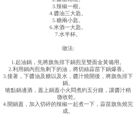
3.辣椒一根。
4.醬油三大匙。
5.糖兩小匙。
6.米酒一大匙。
7.水半杯。
做法:
1.起油鍋，先將旗魚排下鍋煎至雙面金黃備用。
2.利用鍋內煎魚剩下的油，將切絲蒜苗下鍋爆香。
3.接著，下醬油及糖以及水，醬汁燒開後，將旗魚排下
鍋。
嗆點鍋邊酒，蓋上鍋蓋小火悶煮約五分鐘，讓醬汁稍
微收乾。
4.開鍋蓋，加入切碎的辣椒一起煮一下，蒜苗旗魚燒完
成。