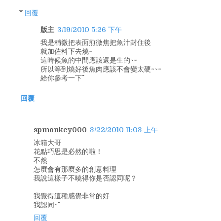
回覆
版主
3/19/2010 5:26 下午
我是稍微把表面煎微焦把魚汁封住後
就加佐料下去燒~
這時候魚的中間應該還是生的~~
所以等到燒好後魚肉應該不會變太硬~~~
給你參考一下^^
回覆
spmonkey000
3/22/2010 11:03 上午
冰箱大哥
花點巧思是必然的啦！
不然
怎麼會有那麼多的創意料理
我說這樣子不曉得你是否認同呢？
我覺得這種感覺非常的好
我認同~^^
回覆