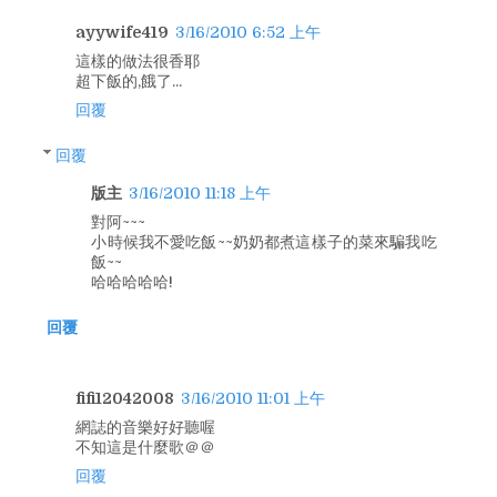
ayywife419
3/16/2010 6:52 上午
這樣的做法很香耶
超下飯的,餓了...
回覆
回覆
版主
3/16/2010 11:18 上午
對阿~~~
小時候我不愛吃飯~~奶奶都煮這樣子的菜來騙我吃
飯~~
哈哈哈哈哈!
回覆
fifi12042008
3/16/2010 11:01 上午
網誌的音樂好好聽喔
不知這是什麼歌＠＠
回覆