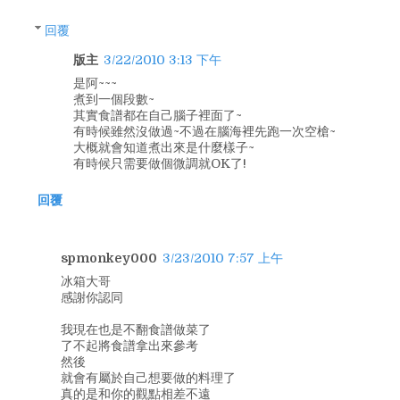
回覆
版主
3/22/2010 3:13 下午
是阿~~~
煮到一個段數~
其實食譜都在自己腦子裡面了~
有時候雖然沒做過~不過在腦海裡先跑一次空槍~
大概就會知道煮出來是什麼樣子~
有時候只需要做個微調就OK了!
回覆
spmonkey000
3/23/2010 7:57 上午
冰箱大哥
感謝你認同
我現在也是不翻食譜做菜了
了不起將食譜拿出來參考
然後
就會有屬於自己想要做的料理了
真的是和你的觀點相差不遠