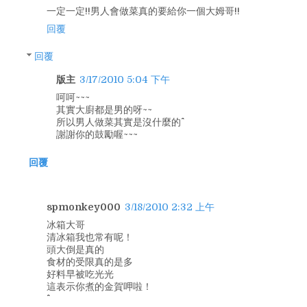
一定一定!!男人會做菜真的要給你一個大姆哥!!
回覆
回覆
版主
3/17/2010 5:04 下午
呵呵~~~
其實大廚都是男的呀~~
所以男人做菜其實是沒什麼的^^
謝謝你的鼓勵喔~~~
回覆
spmonkey000
3/18/2010 2:32 上午
冰箱大哥
清冰箱我也常有呢！
頭大倒是真的
食材的受限真的是多
好料早被吃光光
這表示你煮的金賀呷啦！