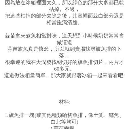
因為放在冰箱裡面太久，所以綠色的部分大多都已乾
枯掉。不過，
把這些枯掉的部分去除之後，其實裡面蒜白部分還是
相當飽滿清脆。
蒜苗拿來煮魚相當對味，這天想到小時候奶奶常常會
做這道
蒜苗旗魚真是懷念，所以就到賣場找尋旗魚排的下
落....
很幸運的我在大潤發找到切好的旗魚排切片，兩片才
60多元。
這道做法相當簡單，那大家就跟著冰箱一起來看看吧!
材料:
1.旗魚排一塊(或其他種類輪切魚排，像土魠、鱈魚、
白北等均可)
2.蒜苗兩根。