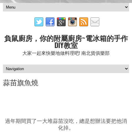
負鼠廚房，你的附屬廚房~電冰箱的手作
DIY教室
大家一起來快樂地做料理吧! 南北貨俱樂部
蒜苗旗魚燒
過年期間買了一大堆蒜苗沒吃，總是想辦法要把他消
化掉。