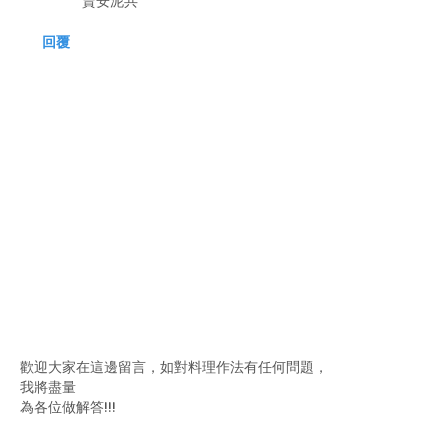
賣安泥共^^
回覆
歡迎大家在這邊留言，如對料理作法有任何問題，
我將盡量
為各位做解答!!!