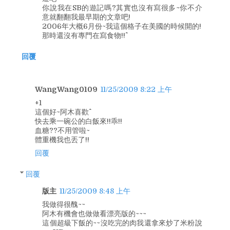
你說我在SB的遊記嗎?其實也沒有寫很多~你不介
意就翻翻我最早期的文章吧!
2006年大概6月份~我這個格子在美國的時候開的!
那時還沒有專門在寫食物!!^^
回覆
WangWang0109
11/25/2009 8:22 上午
+1
這個好~阿木喜歡^^
快去乘一碗公的白飯來!!乖!!
血糖??不用管啦~
體重機我也丟了!!
回覆
回覆
版主
11/25/2009 8:48 上午
我做得很醜~~
阿木有機會也做做看漂亮版的~~~
這個超級下飯的~~沒吃完的肉我還拿來炒了米粉說