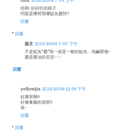
tutu
11/24/2009 7:33 上午
哇咧~好好吃的樣子
問題是哪裡買哪鯷魚醬阿?
回覆
回覆
版主
11/24/2009 7:07 下午
不是鯷魚"醬"辣~~就是一般的鯷魚，很鹹那種~
醬是醬油的意思~~~
回覆
yellowjia
11/24/2009 12:59 下午
好厲害啊!!
好像餐廳的菜呢!!
推~
回覆
回覆