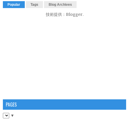
Popular
Tags
Blog Archives
技術提供：
Blogger
.
PAGES
▼