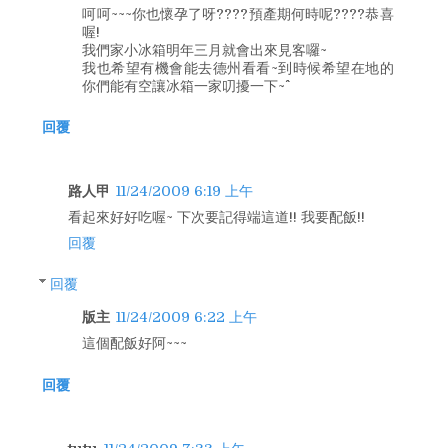
呵呵~~~你也懷孕了呀????預產期何時呢????恭喜
喔!
我們家小冰箱明年三月就會出來見客囉~
我也希望有機會能去德州看看~到時候希望在地的
你們能有空讓冰箱一家叨擾一下~^^
回覆
路人甲
11/24/2009 6:19 上午
看起來好好吃喔~ 下次要記得端這道!! 我要配飯!!
回覆
回覆
版主
11/24/2009 6:22 上午
這個配飯好阿~~~
回覆