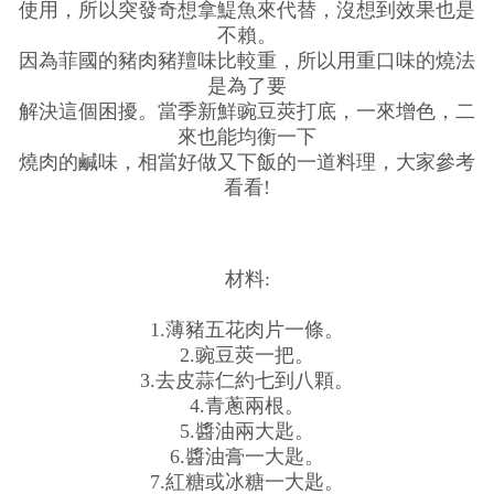
使用，所以突發奇想拿鯷魚來代替，沒想到效果也是
不賴。
因為菲國的豬肉豬羶味比較重，所以用重口味的燒法
是為了要
解決這個困擾。當季新鮮豌豆莢打底，一來增色，二
來也能均衡一下
燒肉的鹹味，相當好做又下飯的一道料理，大家參考
看看!
材料:
1.薄豬五花肉片一條。
2.豌豆莢一把。
3.去皮蒜仁約七到八顆。
4.青蔥兩根。
5.醬油兩大匙。
6.醬油膏一大匙。
7.紅糖或冰糖一大匙。