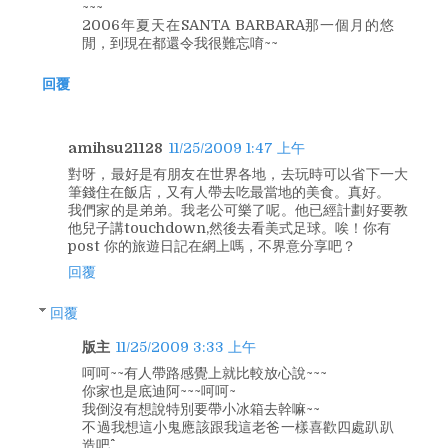
~~~
2006年夏天在SANTA BARBARA那一個月的悠
閒，到現在都還令我很難忘唷~~
回覆
amihsu21128
11/25/2009 1:47 上午
對呀，最好是有朋友在世界各地，去玩時可以省下一大
筆錢住在飯店，又有人帶去吃最當地的美食。真好。
我們家的是弟弟。我老公可樂了呢。他已經計劃好要教
他兒子講touchdown,然後去看美式足球。唉！你有
post 你的旅遊日記在網上嗎，不界意分享吧？
回覆
回覆
版主
11/25/2009 3:33 上午
呵呵~~有人帶路感覺上就比較放心說~~~
你家也是底迪阿~~~呵呵~
我倒沒有想說特別要帶小冰箱去幹嘛~~
不過我想這小鬼應該跟我這老爸一樣喜歡四處趴趴
造吧^^