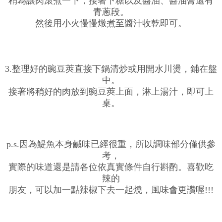
稍為讓肉滾煮一下，接著下糖以及醬油、醬油膏還有
青蔥段。
然後用小火慢慢燉煮至醬汁收乾即可。
3.整理好的豌豆莢直接下鍋清炒或用開水川燙，鋪在盤
中。
接著將稍好的肉放到豌豆莢上面，淋上湯汁，即可上
桌。
p.s.因為鯷魚本身鹹味已經很重，所以調味部分僅供參
考，
實際的味道還是請各位依真實條件自行斟酌。喜歡吃
辣的
朋友，可以加一點辣椒下去一起燒，風味會更讚喔!!!