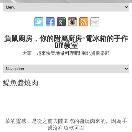
負鼠廚房，你的附屬廚房~電冰箱的手作
DIY教室
大家一起來快樂地做料理吧! 南北貨俱樂部
鯷魚醬燒肉
菜的靈感，是從之前去陸園吃的醬燒肉來的。因為手
邊沒有魚乾可以