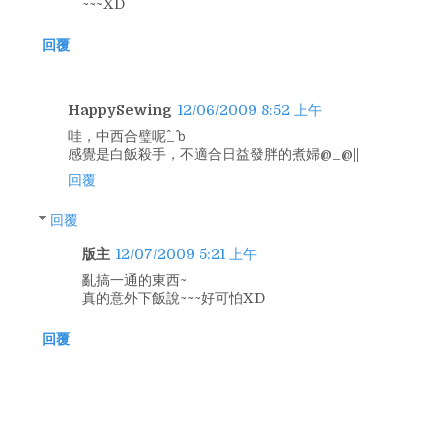
~~~XD
回覆
HappySewing
12/06/2009 8:52 上午
哇，中西合璧呢^_^ｂ
感覺是白飯殺手，不適合日益發胖的煮婦@_@||
回覆
回覆
版主
12/07/2009 5:21 上午
亂搞一通的東西~
真的意外下飯說~~~好可怕XD
回覆