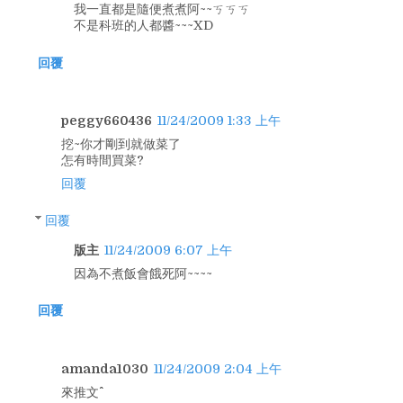
我一直都是隨便煮煮阿~~ㄎㄎㄎ
不是科班的人都醬~~~XD
回覆
peggy660436
11/24/2009 1:33 上午
挖~你才剛到就做菜了
怎有時間買菜?
回覆
回覆
版主
11/24/2009 6:07 上午
因為不煮飯會餓死阿~~~~
回覆
amanda1030
11/24/2009 2:04 上午
來推文^^