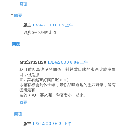
回覆
回覆
版主
11/24/2009 6:08 上午
3Q記得吃飽再走呀^^
回覆
amihsu21128
11/24/2009 3:34 上午
我目前因為懷孕的關係，對於重口味的東西比較沒胃
口，但是那
青豆莢看起來好爽口喔＞＜）
冰箱有機會到休士頓，帶你品嚐道地的墨西哥菜，還有
德州最有
名的BBQ，要來喔，帶著妻小一起來。
回覆
回覆
版主
11/24/2009 6:21 上午