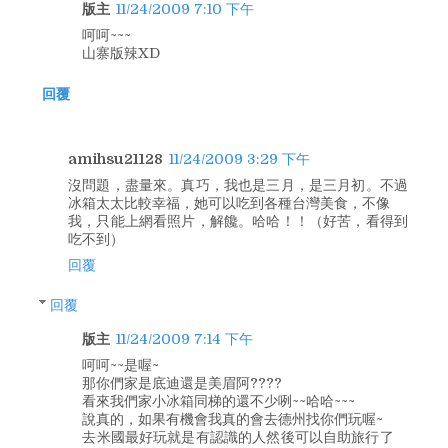
版主
11/24/2009 7:10 下午
呵呵~~~
山寨版辣XD
回覆
amihsu21128
11/24/2009 3:29 下午
沒問題，盡量來。真巧，我也是三月，是三月初。不過
冰箱太太比較幸福，她可以吃到各種台灣美食，不像
我，只能上網看照片，解饞。哈哈！！（好苦，看得到
吃不到）
回覆
回覆
版主
11/24/2009 7:14 下午
呵呵~~是喔~
那你們家是底迪還是美眉阿????
看來我們家小冰箱同梯的還不少咧~~哈哈~~~
說真的，如果有機會我真的會去德州找你們玩喔~
去米國最好玩就是有認識的人然後可以自助旅行了