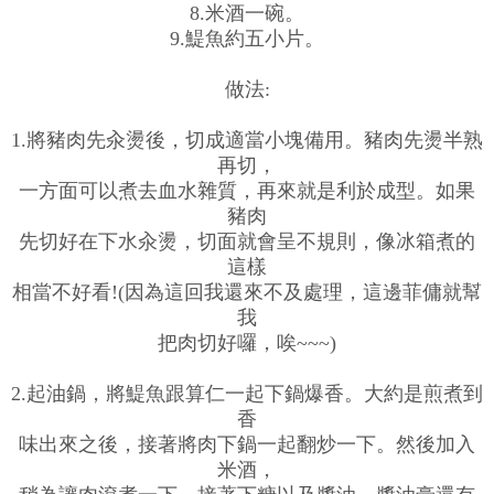
8.米酒一碗。
9.鯷魚約五小片。
做法:
1.將豬肉先汆燙後，切成適當小塊備用。豬肉先燙半熟
再切，
一方面可以煮去血水雜質，再來就是利於成型。如果
豬肉
先切好在下水汆燙，切面就會呈不規則，像冰箱煮的
這樣
相當不好看!(因為這回我還來不及處理，這邊菲傭就幫
我
把肉切好囉，唉~~~)
2.起油鍋，將鯷魚跟算仁一起下鍋爆香。大約是煎煮到
香
味出來之後，接著將肉下鍋一起翻炒一下。然後加入
米酒，