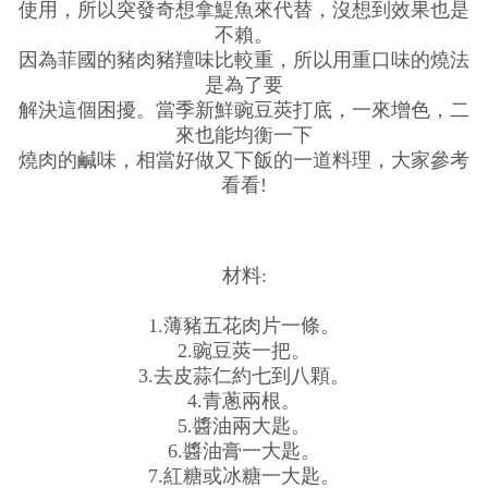
使用，所以突發奇想拿鯷魚來代替，沒想到效果也是
不賴。
因為菲國的豬肉豬羶味比較重，所以用重口味的燒法
是為了要
解決這個困擾。當季新鮮豌豆莢打底，一來增色，二
來也能均衡一下
燒肉的鹹味，相當好做又下飯的一道料理，大家參考
看看!
材料:
1.薄豬五花肉片一條。
2.豌豆莢一把。
3.去皮蒜仁約七到八顆。
4.青蔥兩根。
5.醬油兩大匙。
6.醬油膏一大匙。
7.紅糖或冰糖一大匙。