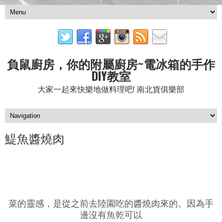
負鼠廚房，你的附屬廚房~電冰箱的手作
DIY教室
大家一起來快樂地做料理吧! 南北貨俱樂部
鯷魚醬燒肉
菜的靈感，是從之前去陸園吃的醬燒肉來的。因為手
邊沒有魚乾可以