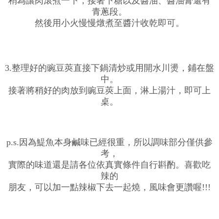
稍為讓肉滾煮一下，接著下糖以及醬油、醬油膏還有
青蔥段。
然後用小火慢慢燉煮至醬汁收乾即可。
3.整理好的豌豆莢直接下鍋清炒或用開水川燙，鋪在盤
中。
接著將稍好的肉放到豌豆莢上面，淋上湯汁，即可上
桌。
p.s.因為鯷魚本身鹹味已經很重，所以調味部分僅供參
考，
實際的味道還是請各位依真實條件自行斟酌。喜歡吃
辣的
朋友，可以加一點辣椒下去一起燒，風味會更讚喔!!!