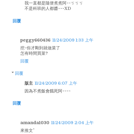
我一直都是隨便煮煮阿~~ㄎㄎㄎ
不是科班的人都醬~~~XD
回覆
peggy660436
11/24/2009 1:33 上午
挖~你才剛到就做菜了
怎有時間買菜?
回覆
回覆
版主
11/24/2009 6:07 上午
因為不煮飯會餓死阿~~~~
回覆
amanda1030
11/24/2009 2:04 上午
來推文^^