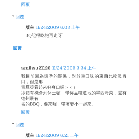
回覆
回覆
版主
11/24/2009 6:08 上午
3Q記得吃飽再走呀^^
回覆
amihsu21128
11/24/2009 3:34 上午
我目前因為懷孕的關係，對於重口味的東西比較沒胃
口，但是那
青豆莢看起來好爽口喔＞＜）
冰箱有機會到休士頓，帶你品嚐道地的墨西哥菜，還有
德州最有
名的BBQ，要來喔，帶著妻小一起來。
回覆
回覆
版主
11/24/2009 6:21 上午