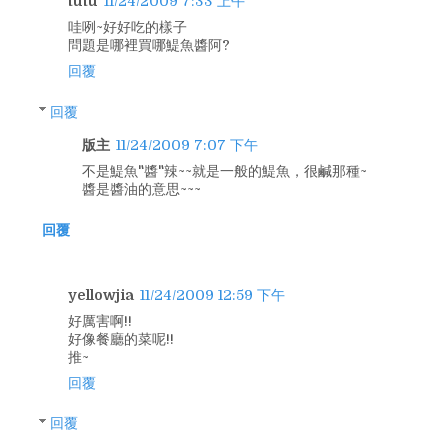
tutu
11/24/2009 7:33 上午
哇咧~好好吃的樣子
問題是哪裡買哪鯷魚醬阿?
回覆
回覆
版主
11/24/2009 7:07 下午
不是鯷魚"醬"辣~~就是一般的鯷魚，很鹹那種~
醬是醬油的意思~~~
回覆
yellowjia
11/24/2009 12:59 下午
好厲害啊!!
好像餐廳的菜呢!!
推~
回覆
回覆