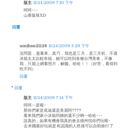
版主
11/24/2009 7:10 下午
呵呵~~~
山寨版辣XD
回覆
amihsu21128
11/24/2009 3:29 下午
沒問題，盡量來。真巧，我也是三月，是三月初。不過
冰箱太太比較幸福，她可以吃到各種台灣美食，不像
我，只能上網看照片，解饞。哈哈！！（好苦，看得到
吃不到）
回覆
回覆
版主
11/24/2009 7:14 下午
呵呵~~是喔~
那你們家是底迪還是美眉阿????
看來我們家小冰箱同梯的還不少咧~~哈哈~~~
說真的，如果有機會我真的會去德州找你們玩喔~
去米國最好玩就是有認識的人然後可以自助旅行了