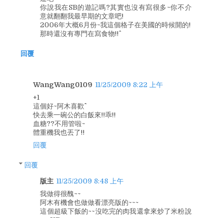
你說我在SB的遊記嗎?其實也沒有寫很多~你不介
意就翻翻我最早期的文章吧!
2006年大概6月份~我這個格子在美國的時候開的!
那時還沒有專門在寫食物!!^^
回覆
WangWang0109
11/25/2009 8:22 上午
+1
這個好~阿木喜歡^^
快去乘一碗公的白飯來!!乖!!
血糖??不用管啦~
體重機我也丟了!!
回覆
回覆
版主
11/25/2009 8:48 上午
我做得很醜~~
阿木有機會也做做看漂亮版的~~~
這個超級下飯的~~沒吃完的肉我還拿來炒了米粉說