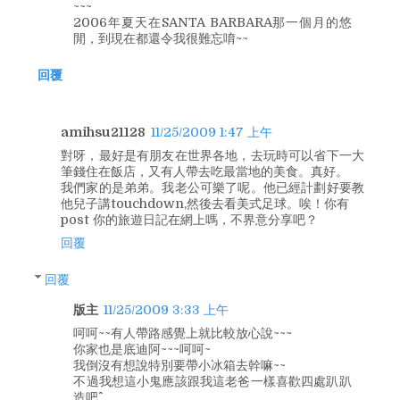
~~~
2006年夏天在SANTA BARBARA那一個月的悠
閒，到現在都還令我很難忘唷~~
回覆
amihsu21128
11/25/2009 1:47 上午
對呀，最好是有朋友在世界各地，去玩時可以省下一大
筆錢住在飯店，又有人帶去吃最當地的美食。真好。
我們家的是弟弟。我老公可樂了呢。他已經計劃好要教
他兒子講touchdown,然後去看美式足球。唉！你有
post 你的旅遊日記在網上嗎，不界意分享吧？
回覆
回覆
版主
11/25/2009 3:33 上午
呵呵~~有人帶路感覺上就比較放心說~~~
你家也是底迪阿~~~呵呵~
我倒沒有想說特別要帶小冰箱去幹嘛~~
不過我想這小鬼應該跟我這老爸一樣喜歡四處趴趴
造吧^^