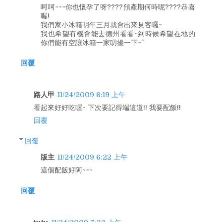
呵呵~~~你也懷孕了呀????預產期何時呢????恭喜
喔!
我們家小冰箱明年三月就會出來見客囉~
我也希望有機會能去德州看看~到時候希望在地的
你們能有空讓冰箱一家叨擾一下~^^
回覆
路人甲
11/24/2009 6:19 上午
看起來好好吃喔~ 下次要記得端這道!! 我要配飯!!
回覆
回覆
版主
11/24/2009 6:22 上午
這個配飯好阿~~~
回覆