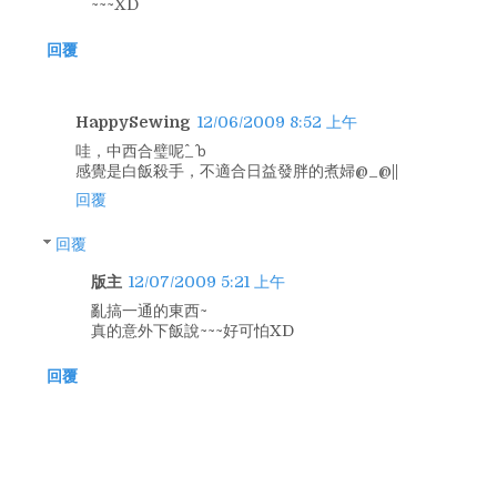
~~~XD
回覆
HappySewing
12/06/2009 8:52 上午
哇，中西合璧呢^_^ｂ
感覺是白飯殺手，不適合日益發胖的煮婦@_@||
回覆
回覆
版主
12/07/2009 5:21 上午
亂搞一通的東西~
真的意外下飯說~~~好可怕XD
回覆