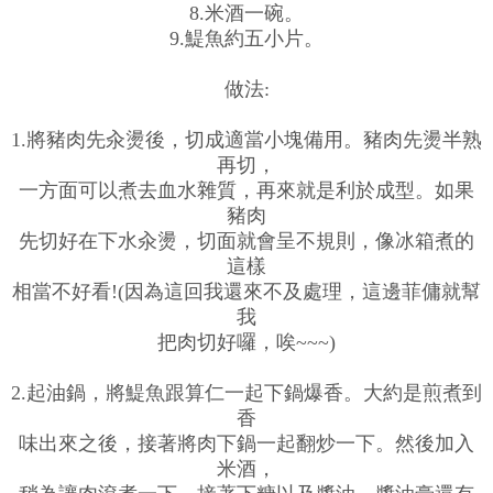
8.米酒一碗。
9.鯷魚約五小片。
做法:
1.將豬肉先汆燙後，切成適當小塊備用。豬肉先燙半熟
再切，
一方面可以煮去血水雜質，再來就是利於成型。如果
豬肉
先切好在下水汆燙，切面就會呈不規則，像冰箱煮的
這樣
相當不好看!(因為這回我還來不及處理，這邊菲傭就幫
我
把肉切好囉，唉~~~)
2.起油鍋，將鯷魚跟算仁一起下鍋爆香。大約是煎煮到
香
味出來之後，接著將肉下鍋一起翻炒一下。然後加入
米酒，