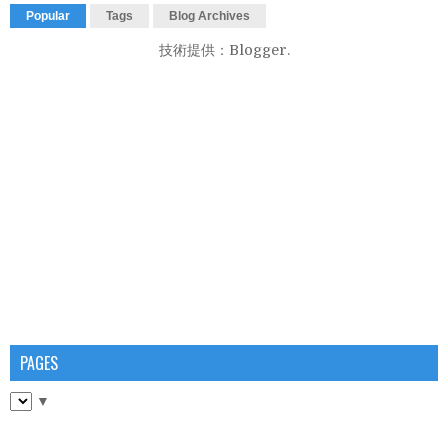
Popular
Tags
Blog Archives
技術提供：
Blogger
.
PAGES
▼