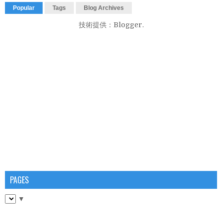
Popular
Tags
Blog Archives
技術提供：
Blogger
.
PAGES
▼