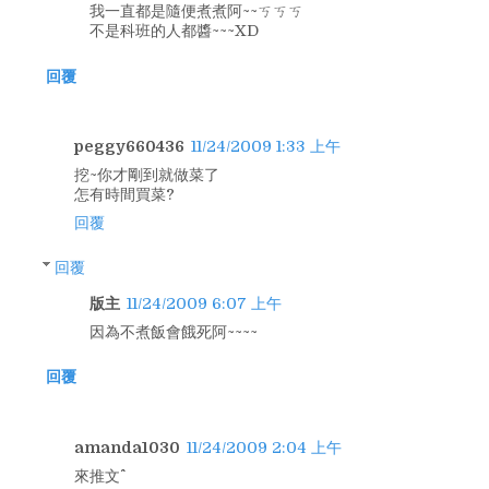
我一直都是隨便煮煮阿~~ㄎㄎㄎ
不是科班的人都醬~~~XD
回覆
peggy660436
11/24/2009 1:33 上午
挖~你才剛到就做菜了
怎有時間買菜?
回覆
回覆
版主
11/24/2009 6:07 上午
因為不煮飯會餓死阿~~~~
回覆
amanda1030
11/24/2009 2:04 上午
來推文^^