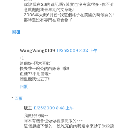
你說我在SB的遊記嗎?其實也沒有寫很多~你不介
意就翻翻我最早期的文章吧!
2006年大概6月份~我這個格子在美國的時候開的!
那時還沒有專門在寫食物!!^^
回覆
WangWang0109
11/25/2009 8:22 上午
+1
這個好~阿木喜歡^^
快去乘一碗公的白飯來!!乖!!
血糖??不用管啦~
體重機我也丟了!!
回覆
回覆
版主
11/25/2009 8:48 上午
我做得很醜~~
阿木有機會也做做看漂亮版的~~~
這個超級下飯的~~沒吃完的肉我還拿來炒了米粉說