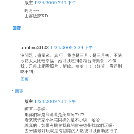
版主
11/24/2009 7:10 下午
呵呵~~~
山寨版辣XD
回覆
amihsu21128
11/24/2009 3:29 下午
沒問題，盡量來。真巧，我也是三月，是三月初。不過
冰箱太太比較幸福，她可以吃到各種台灣美食，不像
我，只能上網看照片，解饞。哈哈！！（好苦，看得到
吃不到）
回覆
回覆
版主
11/24/2009 7:14 下午
呵呵~~是喔~
那你們家是底迪還是美眉阿????
看來我們家小冰箱同梯的還不少咧~~哈哈~~~
說真的，如果有機會我真的會去德州找你們玩喔~
去米國最好玩就是有認識的人然後可以自助旅行了