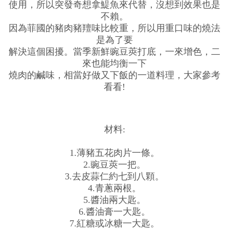
使用，所以突發奇想拿鯷魚來代替，沒想到效果也是
不賴。
因為菲國的豬肉豬羶味比較重，所以用重口味的燒法
是為了要
解決這個困擾。當季新鮮豌豆莢打底，一來增色，二
來也能均衡一下
燒肉的鹹味，相當好做又下飯的一道料理，大家參考
看看!
材料:
1.薄豬五花肉片一條。
2.豌豆莢一把。
3.去皮蒜仁約七到八顆。
4.青蔥兩根。
5.醬油兩大匙。
6.醬油膏一大匙。
7.紅糖或冰糖一大匙。