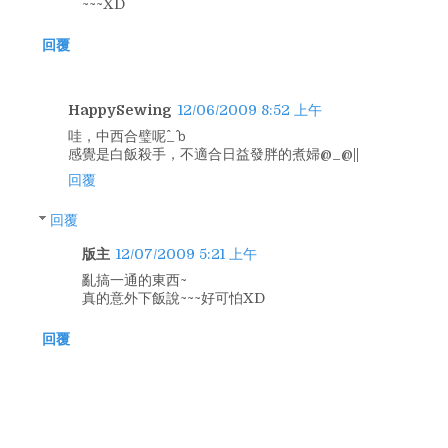
~~~XD
回覆
HappySewing
12/06/2009 8:52 上午
哇，中西合璧呢^_^ｂ
感覺是白飯殺手，不適合日益發胖的煮婦@_@||
回覆
回覆
版主
12/07/2009 5:21 上午
亂搞一通的東西~
真的意外下飯說~~~好可怕XD
回覆