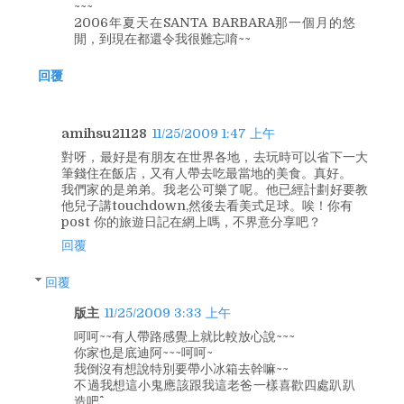
~~~
2006年夏天在SANTA BARBARA那一個月的悠
閒，到現在都還令我很難忘唷~~
回覆
amihsu21128
11/25/2009 1:47 上午
對呀，最好是有朋友在世界各地，去玩時可以省下一大
筆錢住在飯店，又有人帶去吃最當地的美食。真好。
我們家的是弟弟。我老公可樂了呢。他已經計劃好要教
他兒子講touchdown,然後去看美式足球。唉！你有
post 你的旅遊日記在網上嗎，不界意分享吧？
回覆
回覆
版主
11/25/2009 3:33 上午
呵呵~~有人帶路感覺上就比較放心說~~~
你家也是底迪阿~~~呵呵~
我倒沒有想說特別要帶小冰箱去幹嘛~~
不過我想這小鬼應該跟我這老爸一樣喜歡四處趴趴
造吧^^