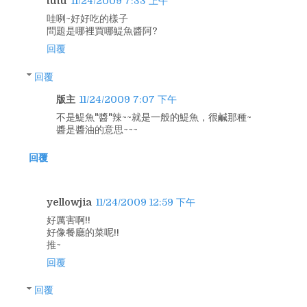
tutu
11/24/2009 7:33 上午
哇咧~好好吃的樣子
問題是哪裡買哪鯷魚醬阿?
回覆
回覆
版主
11/24/2009 7:07 下午
不是鯷魚"醬"辣~~就是一般的鯷魚，很鹹那種~
醬是醬油的意思~~~
回覆
yellowjia
11/24/2009 12:59 下午
好厲害啊!!
好像餐廳的菜呢!!
推~
回覆
回覆