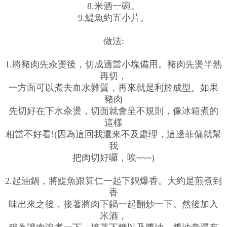
8.米酒一碗。
9.鯷魚約五小片。
做法:
1.將豬肉先汆燙後，切成適當小塊備用。豬肉先燙半熟
再切，
一方面可以煮去血水雜質，再來就是利於成型。如果
豬肉
先切好在下水汆燙，切面就會呈不規則，像冰箱煮的
這樣
相當不好看!(因為這回我還來不及處理，這邊菲傭就幫
我
把肉切好囉，唉~~~)
2.起油鍋，將鯷魚跟算仁一起下鍋爆香。大約是煎煮到
香
味出來之後，接著將肉下鍋一起翻炒一下。然後加入
米酒，