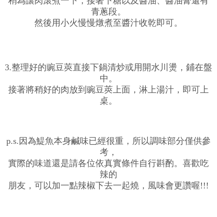
稍為讓肉滾煮一下，接著下糖以及醬油、醬油膏還有
青蔥段。
然後用小火慢慢燉煮至醬汁收乾即可。
3.整理好的豌豆莢直接下鍋清炒或用開水川燙，鋪在盤
中。
接著將稍好的肉放到豌豆莢上面，淋上湯汁，即可上
桌。
p.s.因為鯷魚本身鹹味已經很重，所以調味部分僅供參
考，
實際的味道還是請各位依真實條件自行斟酌。喜歡吃
辣的
朋友，可以加一點辣椒下去一起燒，風味會更讚喔!!!