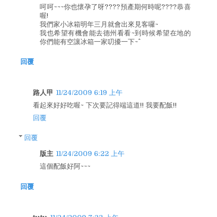
呵呵~~~你也懷孕了呀????預產期何時呢????恭喜
喔!
我們家小冰箱明年三月就會出來見客囉~
我也希望有機會能去德州看看~到時候希望在地的
你們能有空讓冰箱一家叨擾一下~^^
回覆
路人甲
11/24/2009 6:19 上午
看起來好好吃喔~ 下次要記得端這道!! 我要配飯!!
回覆
回覆
版主
11/24/2009 6:22 上午
這個配飯好阿~~~
回覆