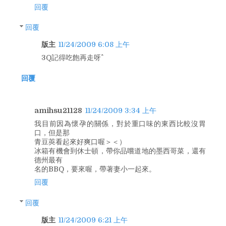
回覆
回覆
版主
11/24/2009 6:08 上午
3Q記得吃飽再走呀^^
回覆
amihsu21128
11/24/2009 3:34 上午
我目前因為懷孕的關係，對於重口味的東西比較沒胃
口，但是那
青豆莢看起來好爽口喔＞＜）
冰箱有機會到休士頓，帶你品嚐道地的墨西哥菜，還有
德州最有
名的BBQ，要來喔，帶著妻小一起來。
回覆
回覆
版主
11/24/2009 6:21 上午