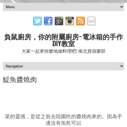
負鼠廚房，你的附屬廚房~電冰箱的手作
DIY教室
大家一起來快樂地做料理吧! 南北貨俱樂部
鯷魚醬燒肉
菜的靈感，是從之前去陸園吃的醬燒肉來的。因為手
邊沒有魚乾可以