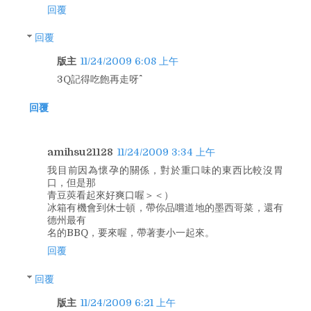
回覆
回覆
版主
11/24/2009 6:08 上午
3Q記得吃飽再走呀^^
回覆
amihsu21128
11/24/2009 3:34 上午
我目前因為懷孕的關係，對於重口味的東西比較沒胃
口，但是那
青豆莢看起來好爽口喔＞＜）
冰箱有機會到休士頓，帶你品嚐道地的墨西哥菜，還有
德州最有
名的BBQ，要來喔，帶著妻小一起來。
回覆
回覆
版主
11/24/2009 6:21 上午