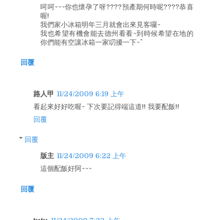
呵呵~~~你也懷孕了呀????預產期何時呢????恭喜
喔!
我們家小冰箱明年三月就會出來見客囉~
我也希望有機會能去德州看看~到時候希望在地的
你們能有空讓冰箱一家叨擾一下~^^
回覆
路人甲
11/24/2009 6:19 上午
看起來好好吃喔~ 下次要記得端這道!! 我要配飯!!
回覆
回覆
版主
11/24/2009 6:22 上午
這個配飯好阿~~~
回覆