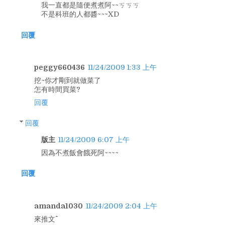
我一直都是隨便煮煮阿~~ㄎㄎㄎ
不是科班的人都醬~~~XD
回覆
peggy660436
11/24/2009 1:33 上午
挖~你才剛到就做菜了
怎有時間買菜?
回覆
回覆
版主
11/24/2009 6:07 上午
因為不煮飯會餓死阿~~~~
回覆
amanda1030
11/24/2009 2:04 上午
來推文^^