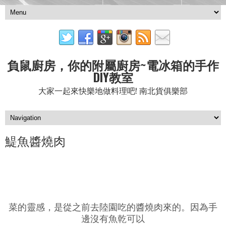
負鼠廚房，你的附屬廚房~電冰箱的手作
DIY教室
大家一起來快樂地做料理吧! 南北貨俱樂部
鯷魚醬燒肉
菜的靈感，是從之前去陸園吃的醬燒肉來的。因為手
邊沒有魚乾可以