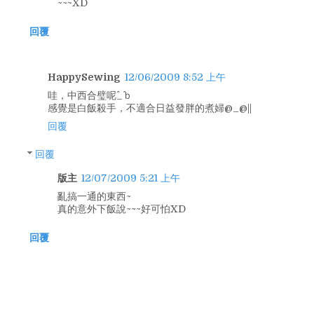
~~~XD
回覆
HappySewing
12/06/2009 8:52 上午
哇，中西合璧呢^_^ｂ
感覺是白飯殺手，不適合日益發胖的煮婦@_@||
回覆
回覆
版主
12/07/2009 5:21 上午
亂搞一通的東西~
真的意外下飯說~~~好可怕XD
回覆