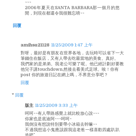
~~~
2006年夏天在SANTA BARBARA那一個月的悠
閒，到現在都還令我很難忘唷~~
回覆
amihsu21128
11/25/2009 1:47 上午
對呀，最好是有朋友在世界各地，去玩時可以省下一大
筆錢住在飯店，又有人帶去吃最當地的美食。真好。
我們家的是弟弟。我老公可樂了呢。他已經計劃好要教
他兒子講touchdown,然後去看美式足球。唉！你有
post 你的旅遊日記在網上嗎，不界意分享吧？
回覆
回覆
版主
11/25/2009 3:33 上午
呵呵~~有人帶路感覺上就比較放心說~~~
你家也是底迪阿~~~呵呵~
我倒沒有想說特別要帶小冰箱去幹嘛~~
不過我想這小鬼應該跟我這老爸一樣喜歡四處趴趴
造吧^^