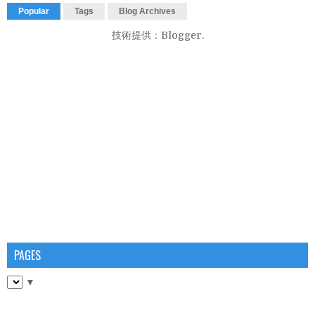
Popular
Tags
Blog Archives
技術提供：
Blogger
.
PAGES
▼