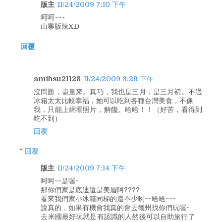
版主
11/24/2009 7:10 下午
呵呵~~~
山寨版辣XD
回覆
amihsu21128
11/24/2009 3:29 下午
沒問題，盡量來。真巧，我也是三月，是三月初。不過
冰箱太太比較幸福，她可以吃到各種台灣美食，不像
我，只能上網看照片，解饞。哈哈！！（好苦，看得到
吃不到）
回覆
回覆
版主
11/24/2009 7:14 下午
呵呵~~是喔~
那你們家是底迪還是美眉阿????
看來我們家小冰箱同梯的還不少咧~~哈哈~~~
說真的，如果有機會我真的會去德州找你們玩喔~
去米國最好玩就是有認識的人然後可以自助旅行了