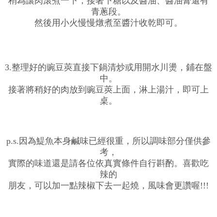
稍為讓肉滾煮一下，接著下糖以及醬油、醬油膏還有
青蔥段。
然後用小火慢慢燉煮至醬汁收乾即可。
3.整理好的豌豆莢直接下鍋清炒或用開水川燙，鋪在盤
中。
接著將稍好的肉放到豌豆莢上面，淋上湯汁，即可上
桌。
p.s.因為鯷魚本身鹹味已經很重，所以調味部分僅供參
考，
實際的味道還是請各位依真實條件自行斟酌。喜歡吃
辣的
朋友，可以加一點辣椒下去一起燒，風味會更讚喔!!!