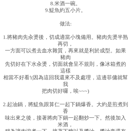
8.米酒一碗。
9.鯷魚約五小片。
做法:
1.將豬肉先汆燙後，切成適當小塊備用。豬肉先燙半熟
再切，
一方面可以煮去血水雜質，再來就是利於成型。如果
豬肉
先切好在下水汆燙，切面就會呈不規則，像冰箱煮的
這樣
相當不好看!(因為這回我還來不及處理，這邊菲傭就幫
我
把肉切好囉，唉~~~)
2.起油鍋，將鯷魚跟算仁一起下鍋爆香。大約是煎煮到
香
味出來之後，接著將肉下鍋一起翻炒一下。然後加入
米酒，