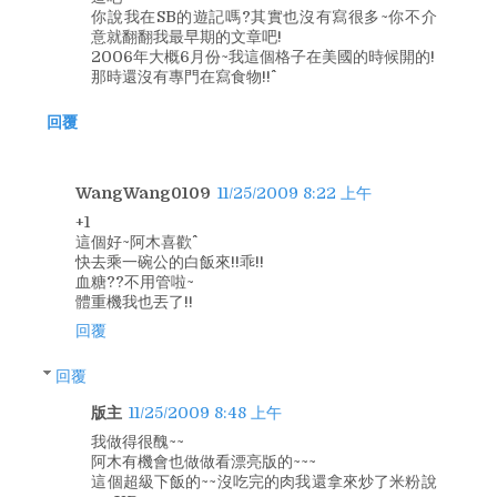
你說我在SB的遊記嗎?其實也沒有寫很多~你不介
意就翻翻我最早期的文章吧!
2006年大概6月份~我這個格子在美國的時候開的!
那時還沒有專門在寫食物!!^^
回覆
WangWang0109
11/25/2009 8:22 上午
+1
這個好~阿木喜歡^^
快去乘一碗公的白飯來!!乖!!
血糖??不用管啦~
體重機我也丟了!!
回覆
回覆
版主
11/25/2009 8:48 上午
我做得很醜~~
阿木有機會也做做看漂亮版的~~~
這個超級下飯的~~沒吃完的肉我還拿來炒了米粉說