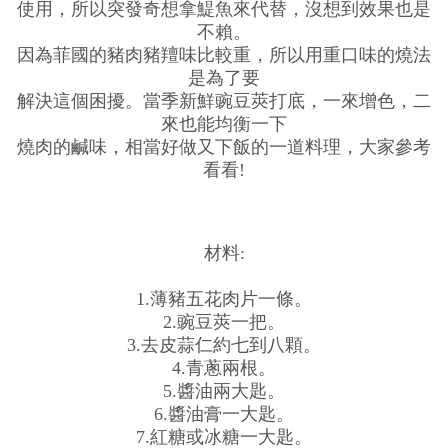
使用，所以突發奇想拿鯷魚來代替，沒想到效果也是
不賴。
因為菲國的豬肉豬羶味比較重，所以用重口味的燒法
是為了要
解決這個困擾。當季新鮮豌豆莢打底，一來增色，二
來也能均衡一下
燒肉的鹹味，相當好做又下飯的一道料理，大家參考
看看!
材料:
1.薄豬五花肉片一條。
2.豌豆莢一把。
3.去皮蒜仁約七到八顆。
4.青蔥兩根。
5.醬油兩大匙。
6.醬油膏一大匙。
7.紅糖或冰糖一大匙。