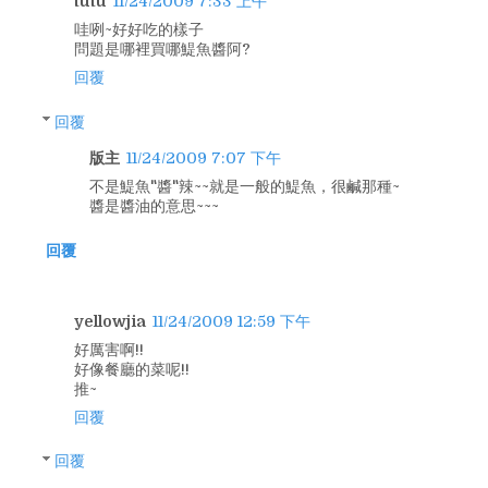
tutu
11/24/2009 7:33 上午
哇咧~好好吃的樣子
問題是哪裡買哪鯷魚醬阿?
回覆
回覆
版主
11/24/2009 7:07 下午
不是鯷魚"醬"辣~~就是一般的鯷魚，很鹹那種~
醬是醬油的意思~~~
回覆
yellowjia
11/24/2009 12:59 下午
好厲害啊!!
好像餐廳的菜呢!!
推~
回覆
回覆