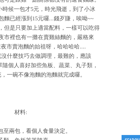
小時候一包才5元，時光飛逝，到了小冰
麵已經漲到15元囉...錢歹賺，唉呦~~
，但是只要加上適當配料，一樣可以吃得
夜市裡也有一攤在賣雞絲麵的，嚴格來
夜市賣泡麵的始祖呀，哈哈哈哈....
就沒什麼技巧去做調理，最難的，應該
單隨個人喜好加些魚板、蔬菜、丸子類，
花，一碗不像泡麵的泡麵就完成囉。
材料:
一包至兩包，看個人食量決定。