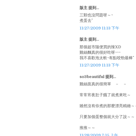
版主 提到...
三顆也沒問題呀～~
煮蛋去^^
11/27/2009 11:13 下午
版主 提到...
那個超市隨便買的辣XD
雞絲麵真的很好吃呀~~~
我不喜歡泡太軟~有點咬勁最棒^^
11/27/2009 11:13 下午
so3beautiful 提到...
雞絲面真的很簡單 － －
常常宵夜肚子餓了就煮來吃～
雖然沒有你煮的那麼漂亮精緻～
只要加個蛋整個就大分了說～～
推推～～
11/28/2009 7:15 上午