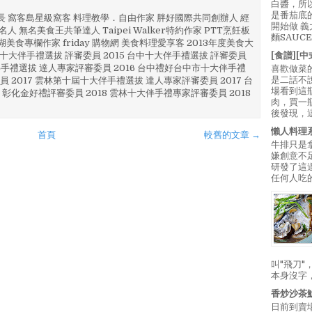
白醬，所
是番茄底
部長 窩客島星級窩客 料理教學．自由作家 胖好國際共同創辦人 經
開始做 
人 無名美食王共筆達人 Taipei Walker特約作家 PTT烹飪板
麵SAUC
澎湖美食專欄作家 friday 購物網 美食料理愛享客 2013年度美食大
4 彰化十大伴手禮選拔 評審委員 2015 台中十大伴手禮選拔 評審委員
[食譜][
林 伴手禮選拔 達人專家評審委員 2016 台中禮好台中市十大伴手禮
喜歡做菜
是二話不
員 2017 雲林第十屆十大伴手禮選拔 達人專家評審委員 2017 台
場看到這
 彰化金好禮評審委員 2018 雲林十大伴手禮專家評審委員 2018
肉，買一
後發現，
懶人料理
首頁
較舊的文章 →
牛排只是
嫌創意不
研發了這
任何人吃的
叫"飛刀
本身沒字
香炒沙茶
日前到賣