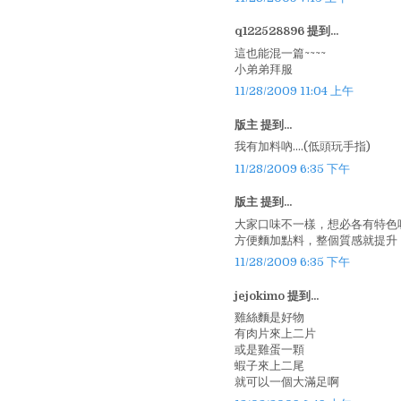
q122528896 提到...
這也能混一篇~~~~
小弟弟拜服
11/28/2009 11:04 上午
版主 提到...
我有加料吶....(低頭玩手指)
11/28/2009 6:35 下午
版主 提到...
大家口味不一樣，想必各有特色喔!!
方便麵加點料，整個質感就提升，
11/28/2009 6:35 下午
jejokimo 提到...
雞絲麵是好物
有肉片來上二片
或是雞蛋一顆
蝦子來上二尾
就可以一個大滿足啊