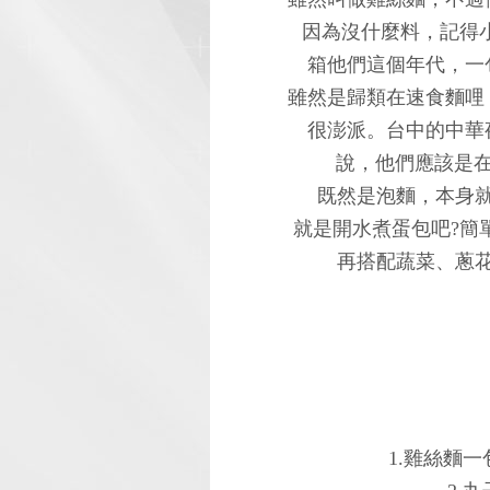
因為沒什麼料，記得
箱他們這個年代，一包
雖然是歸類在速食麵哩
很澎派。台中的中華
說，他們應該是在
既然是泡麵，本身
就是開水煮蛋包吧?簡
再搭配蔬菜、蔥
1.雞絲麵