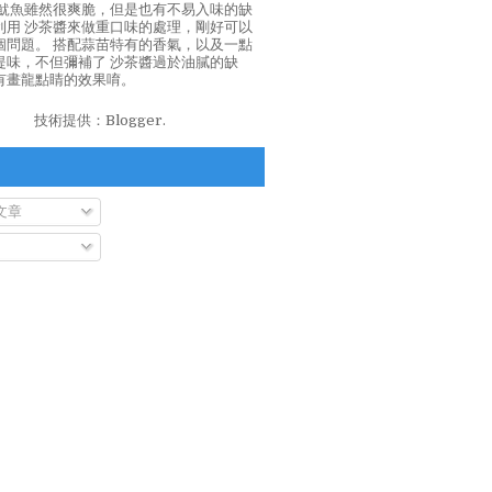
泡魷魚雖然很爽脆，但是也有不易入味的缺
利用 沙茶醬來做重口味的處理，剛好可以
個問題。 搭配蒜苗特有的香氣，以及一點
提味，不但彌補了 沙茶醬過於油膩的缺
有畫龍點睛的效果唷。
技術提供：
Blogger
.
文章