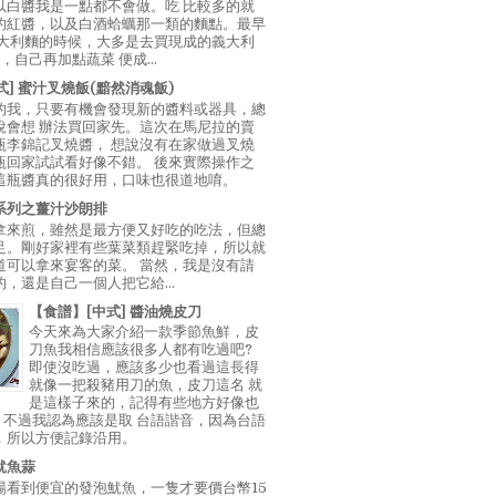
以白醬我是一點都不會做。吃 比較多的就
的紅醬，以及白酒蛤蠣那一類的麵點。最早
義大利麵的時候，大多是去買現成的義大利
E，自己再加點蔬菜 便成...
中式] 蜜汁叉燒飯(黯然消魂飯)
的我，只要有機會發現新的醬料或器具，總
說會想 辦法買回家先。這次在馬尼拉的賣
瓶李錦記叉燒醬， 想說沒有在家做過叉燒
瓶回家試試看好像不錯。 後來實際操作之
這瓶醬真的很好用，口味也很道地唷。
系列之薑汁沙朗排
拿來煎，雖然是最方便又好吃的吃法，但總
足。剛好家裡有些葉菜類趕緊吃掉，所以就
道可以拿來宴客的菜。 當然，我是沒有請
，還是自己一個人把它給...
【食譜】[中式] 醬油燒皮刀
今天來為大家介紹一款季節魚鮮，皮
刀魚我相信應該很多人都有吃過吧?
即使沒吃過，應該多少也看過這長得
就像一把殺豬用刀的魚，皮刀這名 就
是這樣子來的，記得有些地方好像也
"，不過我認為應該是取 台語諧音，因為台語
，所以方便記錄沿用。
魷魚蒜
場看到便宜的發泡魷魚，一隻才要價台幣15