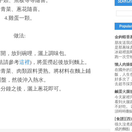
SEARCH
丸子類、魚板等等隨喜。
3.青菜、蔥花隨喜。
4.雞蛋一顆。
Popula
做法:
金鉤蝦香蔥
朋友送我
是那蔥味
冰箱裡面
打開，放到碗哩，灑上調味包。
跑一次空槍
做法請參考
這裡
)，將蛋撈起後放到麵上。
懶人肉燥
在國外的
的青菜、肉類跟料燙熟。將材料在麵上鋪
飯，人生也
擺盤，然後沖入熱水。
好多次了
去超市採買
三分鐘之後，灑上蔥花即可。
鹹蛋火腿
今天家裡
看到火腿
不好吃。
須時時翻鍋
[食譜][
很久沒煮
成的麵點