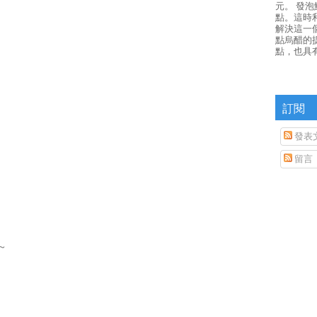
元。 發
點。這時
解決這一
點烏醋的
點，也具
訂閱
發表
留言
～