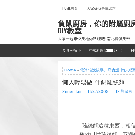
HOME首頁
大家好我是電冰箱
負鼠廚房，你的附屬廚
DIY教室
大家一起來快樂地做料理吧! 南北貨俱樂部
»
»
菜系分類
中式料理(CHINESE)
日
Home
»
電冰箱說故事、寫食譜::懶人輕
懶人輕鬆做-什錦雞絲麵
Simon Lin
11/27/2009
18 則留言
雞絲麵這種東西，相
雖然叫做雞絲麵，不過