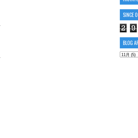
SINCE 
~
2
9
BLOG A
~