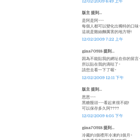
12/02/2009 6:49 上午
版主 提到...
是阿是阿~~~
每個人都可以變化出獨特的口味
這就是雞絲麵厲害的地方呀!
12/02/2009 7:22 上午
gina70918 提到...
因為不能貼我的網址在你的留言
所以貼在我的滴咕了~
請您去看一下了喔~
12/02/2009 12:11 下午
版主 提到...
恩恩~~~
黑糖饅頭~~~看起來很不錯!
可以保存多久阿????
12/02/2009 4:05 下午
gina70918 提到...
冷藏約1個禮拜冷凍約1個月~