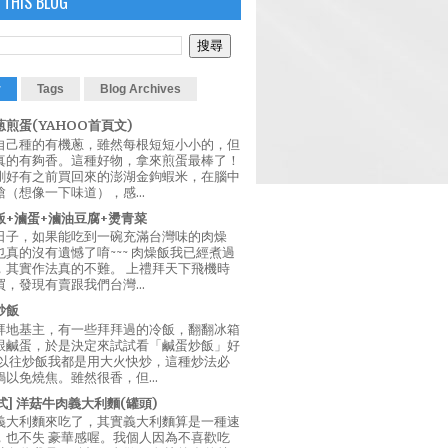
 THIS BLOG
r
Tags
Blog Archives
煎蛋(YAHOO首頁文)
自己種的有機蔥，雖然每根短短小小的，但
真的有夠香。這種好物，拿來煎蛋最棒了！
剛好有之前買回來的澎湖金鉤蝦米，在腦中
（想像一下味道），感...
飯+滷蛋+滷油豆腐+燙青菜
日子，如果能吃到一碗充滿台灣味的肉燥
真的沒有遺憾了唷~~~ 肉燥飯我已經煮過
，其實作法真的不難。 上禮拜天下飛機時
，發現有賣跟我們台灣...
炒飯
拜地基主，有一些拜拜過的冷飯，翻翻冰箱
跟鹹蛋，於是決定來試試看「鹹蛋炒飯」好
 以往炒飯我都是用大火快炒，這種炒法必
以免燒焦。雖然很香，但...
西式] 洋菇牛肉義大利麵(罐頭)
義大利麵來吃了，其實義大利麵算是一種速
，也不失 豪華感喔。我個人因為不喜歡吃