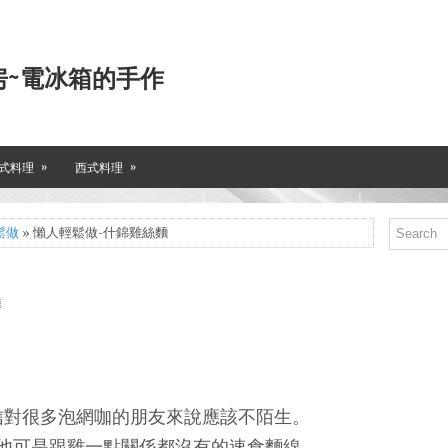
房~電冰箱的手作
»
»
式料理
西式料理
鬆做
» 懶人輕鬆做-什錦雞絲麵
信對很多泡網咖的朋友來說應該不陌生。
他可是跟雞一點關係都沒有的速食麵線。