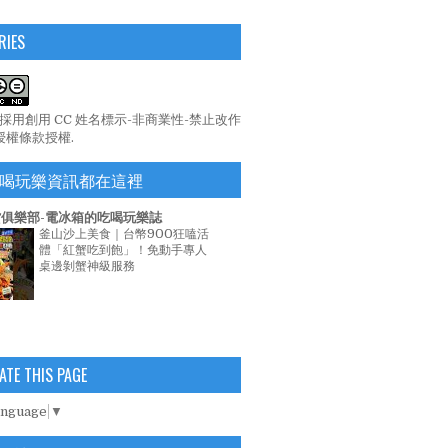
RIES
係採用
創用 CC 姓名標示-非商業性-禁止改作
 授權條款
授權.
喝玩樂資訊都在這裡
俱樂部-電冰箱的吃喝玩樂誌
釜山沙上美食｜台幣900狂嗑活
體「紅蟹吃到飽」！免動手專人
桌邊剝蟹神級服務
ATE THIS PAGE
anguage
▼