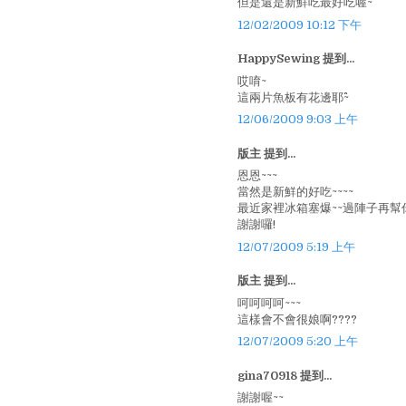
但是還是新鮮吃最好吃喔~
12/02/2009 10:12 下午
HappySewing 提到...
哎唷~
這兩片魚板有花邊耶^^~
12/06/2009 9:03 上午
版主 提到...
恩恩~~~
當然是新鮮的好吃~~~~
最近家裡冰箱塞爆~~過陣子再幫你
謝謝囉!
12/07/2009 5:19 上午
版主 提到...
呵呵呵呵~~~
這樣會不會很娘啊????
12/07/2009 5:20 上午
gina70918 提到...
謝謝喔~~