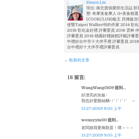
Simon Lin
現任: 南北貨俱樂部生活誌 
歷: 奇摩美食摩人 G+美食精選名
(COOKCLUB)板主 貝傳媒
使暨Taipei Walker特約作家 201
2016 彰化金好禮 評審委員 2016 雲
評審委員 2016 桃園好棧旅館評鑑評審委
中禮好台中市十大伴手禮 評審委員 2018
台中禮好十大伴手禮評審委員
← 較新的文章
18 留言:
WangWang0109 提到...
好漂亮的魚板~
我也好愛雞絲麵~ㄏㄏㄏㄏ ～
11/27/2009 8:05 上午
wennyyin00 提到...
老闆娘我要兩顆蛋！噗～～～
11/27/2009 9:05 上午