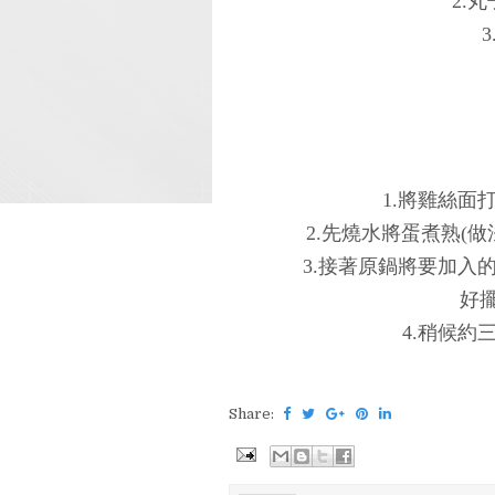
2.
1.將雞絲面
2.先燒水將蛋煮熟(
3.接著原鍋將要加入
好
4.稍候約
Share: