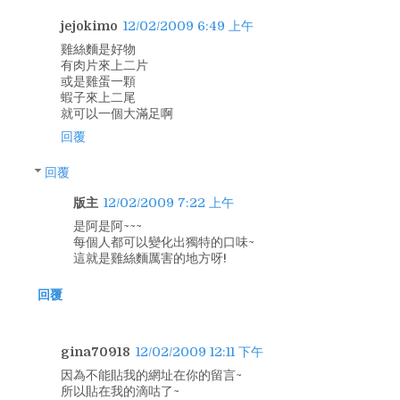
jejokimo
12/02/2009 6:49 上午
雞絲麵是好物
有肉片來上二片
或是雞蛋一顆
蝦子來上二尾
就可以一個大滿足啊
回覆
回覆
版主
12/02/2009 7:22 上午
是阿是阿~~~
每個人都可以變化出獨特的口味~
這就是雞絲麵厲害的地方呀!
回覆
gina70918
12/02/2009 12:11 下午
因為不能貼我的網址在你的留言~
所以貼在我的滴咕了~