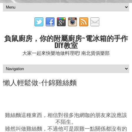
負鼠廚房，你的附屬廚房~電冰箱的手作
DIY教室
大家一起來快樂地做料理吧! 南北貨俱樂部
懶人輕鬆做-什錦雞絲麵
雞絲麵這種東西，相信對很多泡網咖的朋友來說應該
不陌生。
雖然叫做雞絲麵，不過他可是跟雞一點關係都沒有的