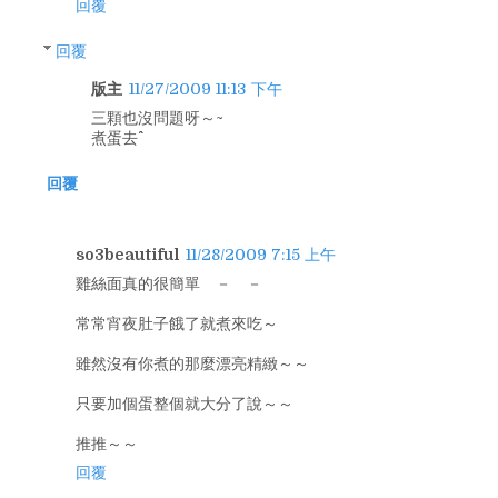
回覆
回覆
版主
11/27/2009 11:13 下午
三顆也沒問題呀～~
煮蛋去^^
回覆
so3beautiful
11/28/2009 7:15 上午
雞絲面真的很簡單 － －
常常宵夜肚子餓了就煮來吃～
雖然沒有你煮的那麼漂亮精緻～～
只要加個蛋整個就大分了說～～
推推～～
回覆