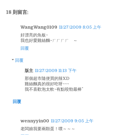
18 則留言:
WangWang0109
11/27/2009 8:05 上午
好漂亮的魚板~
我也好愛雞絲麵~ㄏㄏㄏㄏ ～
回覆
回覆
版主
11/27/2009 11:13 下午
那個超市隨便買的辣XD
雞絲麵真的很好吃呀~~~
我不喜歡泡太軟~有點咬勁最棒^^
回覆
wennyyin00
11/27/2009 9:05 上午
老闆娘我要兩顆蛋！噗～～～