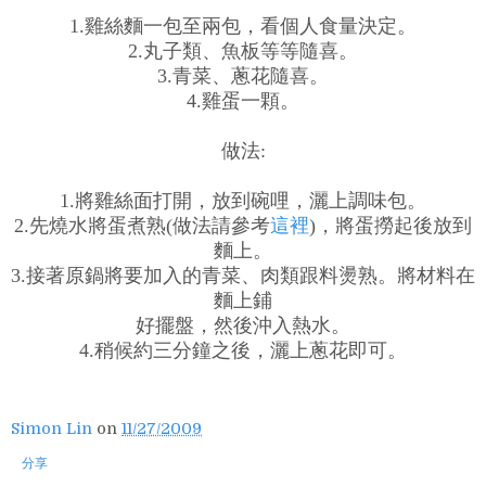
1.雞絲麵一包至兩包，看個人食量決定。
2.丸子類、魚板等等隨喜。
3.青菜、蔥花隨喜。
4.雞蛋一顆。
做法:
1.將雞絲面打開，放到碗哩，灑上調味包。
2.先燒水將蛋煮熟(做法請參考
這裡
)，將蛋撈起後放到
麵上。
3.接著原鍋將要加入的青菜、肉類跟料燙熟。將材料在
麵上鋪
好擺盤，然後沖入熱水。
4.稍候約三分鐘之後，灑上蔥花即可。
Simon Lin
on
11/27/2009
分享