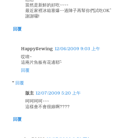
當然是新鮮的好吃~~~~
最近家裡冰箱塞爆~~過陣子再幫你們試吃OK^^
謝謝囉!
回覆
HappySewing
12/06/2009 9:03 上午
哎唷~
這兩片魚板有花邊耶^^~
回覆
回覆
版主
12/07/2009 5:20 上午
呵呵呵呵~~~
這樣會不會很娘啊????
回覆