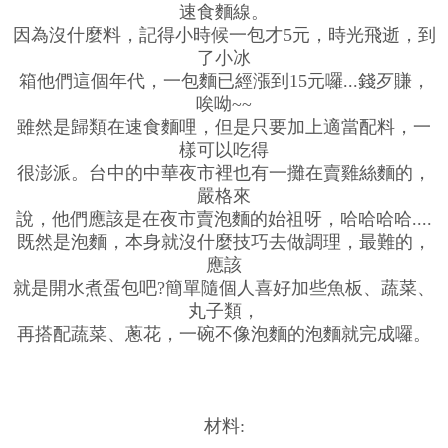
速食麵線。
因為沒什麼料，記得小時候一包才5元，時光飛逝，到
了小冰
箱他們這個年代，一包麵已經漲到15元囉...錢歹賺，
唉呦~~
雖然是歸類在速食麵哩，但是只要加上適當配料，一
樣可以吃得
很澎派。台中的中華夜市裡也有一攤在賣雞絲麵的，
嚴格來
說，他們應該是在夜市賣泡麵的始祖呀，哈哈哈哈....
既然是泡麵，本身就沒什麼技巧去做調理，最難的，
應該
就是開水煮蛋包吧?簡單隨個人喜好加些魚板、蔬菜、
丸子類，
再搭配蔬菜、蔥花，一碗不像泡麵的泡麵就完成囉。
材料: