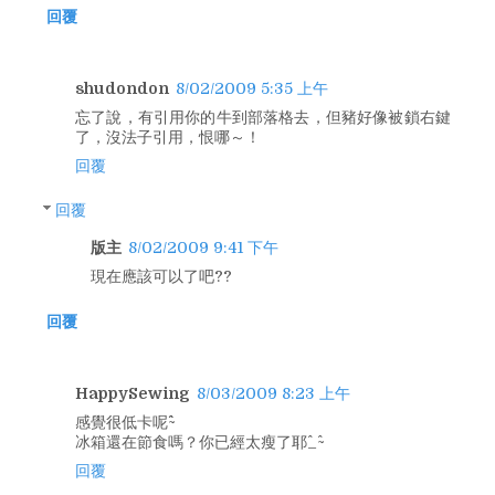
回覆
shudondon
8/02/2009 5:35 上午
忘了說，有引用你的牛到部落格去，但豬好像被鎖右鍵
了，沒法子引用，恨哪～！
回覆
回覆
版主
8/02/2009 9:41 下午
現在應該可以了吧??
回覆
HappySewing
8/03/2009 8:23 上午
感覺很低卡呢^^~
冰箱還在節食嗎？你已經太瘦了耶^_^~
回覆