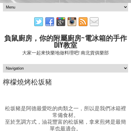
負鼠廚房，你的附屬廚房~電冰箱的手作
DIY教室
大家一起來快樂地做料理吧! 南北貨俱樂部
檸檬燒烤松坂豬
松坂豬是阿德最愛吃的肉類之一，所以是我們冰箱裡
常備食材。
至於烹調方式，油花豐富的松坂豬，拿來煎烤是最簡
單也最適合。