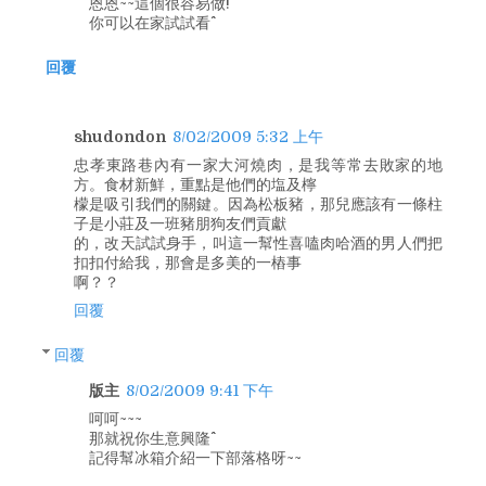
恩恩~~這個很容易做!
你可以在家試試看^^
回覆
shudondon
8/02/2009 5:32 上午
忠孝東路巷內有一家大河燒肉，是我等常去敗家的地
方。食材新鮮，重點是他們的塩及檸
檬是吸引我們的關鍵。因為松板豬，那兒應該有一條柱
子是小莊及一班豬朋狗友們貢獻
的，改天試試身手，叫這一幫性喜嗑肉哈酒的男人們把
扣扣付給我，那會是多美的一樁事
啊？？
回覆
回覆
版主
8/02/2009 9:41 下午
呵呵~~~
那就祝你生意興隆^^
記得幫冰箱介紹一下部落格呀~~