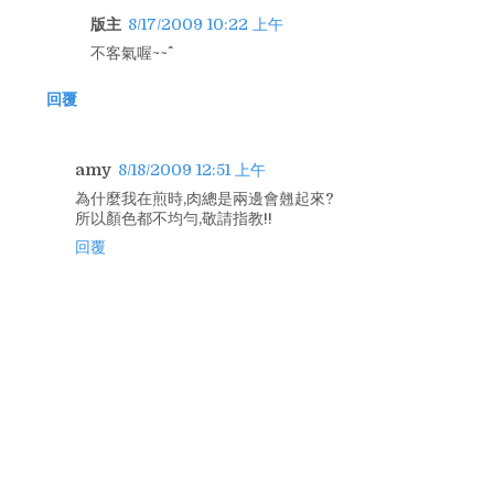
版主
8/17/2009 10:22 上午
不客氣喔~~^^
回覆
amy
8/18/2009 12:51 上午
為什麼我在煎時,肉總是兩邊會翹起來?
所以顏色都不均勻,敬請指教!!
回覆