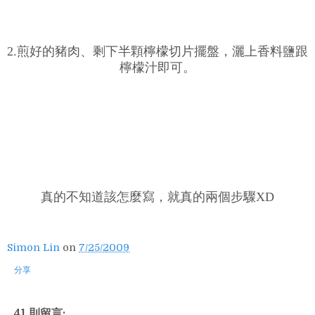
2.煎好的豬肉、剩下半顆檸檬切片擺盤，灑上香料鹽跟
檸檬汁即可。
真的不知道該怎麼寫，就真的兩個步驟XD
Simon Lin
on
7/25/2009
分享
41 則留言: