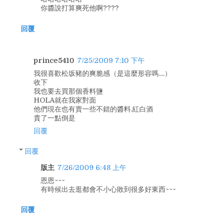
你醬說打算爽死他啊????
回覆
prince5410
7/25/2009 7:10 下午
我很喜歡松坂豬的爽脆感（是這麼形容嗎....）
收下
我也要去買那個香料鹽
HOLA就在我家對面
他們現在也有賣一些不錯的醬料.紅白酒
貴了一點倒是
回覆
回覆
版主
7/26/2009 6:48 上午
恩恩~~~
有時候出去逛都會不小心敗到很多好東西~~~
回覆