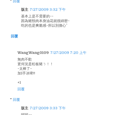
回覆
版主
7/27/2009 3:32 下午
基本上是不需要的~~
因為豬頸肉本身油花就很綿密~
吃的也是爽脆感~所以別擔心^^
回覆
WangWang0109
7/27/2009 7:20 上午
無肉不歡
更何況是松板豬ㄋ！！
~太棒了~
加1手冰啤!!
+1
回覆
回覆
版主
7/27/2009 3:33 下午
呵呵~~