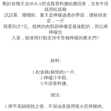
剛好前幾天去HOLA把這瓶香料鹽給搬回來，沒有牛排
就用松坂豬
試試看、嚐嚐鮮。夏天是檸檬盛產的季節，價格很便
宜，一斤
我看到才7元。燒烤的肉類跟檸檬是最速配的，所以將
檸檬也
入菜，順便用行動支持辛苦種檸檬的農夫們!!
材料:
1.松坂豬(豬頸肉)一片。
2.檸檬汁半顆。
3.牛排香料鹽。
做法:
1.將平底鍋燒熱之後，不加油直接用慢火煎烤豬肉。