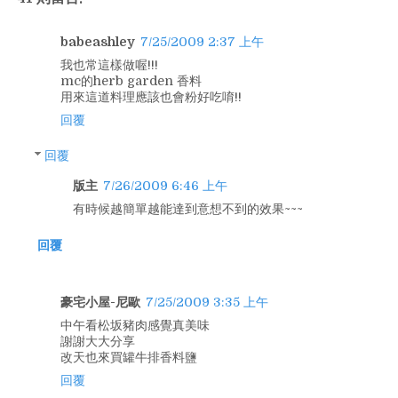
babeashley
7/25/2009 2:37 上午
我也常這樣做喔!!!
mc的herb garden 香料
用來這道料理應該也會粉好吃唷!!
回覆
回覆
版主
7/26/2009 6:46 上午
有時候越簡單越能達到意想不到的效果~~~
回覆
豪宅小屋-尼歐
7/25/2009 3:35 上午
中午看松坂豬肉感覺真美味
謝謝大大分享
改天也來買罐牛排香料鹽
回覆