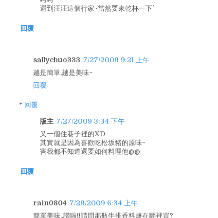
遇到汪汪這個行家~當然要來乾杯一下^^
回覆
sallychuo333
7/27/2009 9:21 上午
越是簡單,越是美味~
回覆
回覆
版主
7/27/2009 3:34 下午
又一個住巷子裡的XD
其實就是因為喜歡吃松坂豬的原味~
害我都不知道還要如何料理他@@
回覆
rain0804
7/29/2009 6:34 上午
簡單美味..讚啦!!請問那瓶牛排香料鹽在哪裡買?