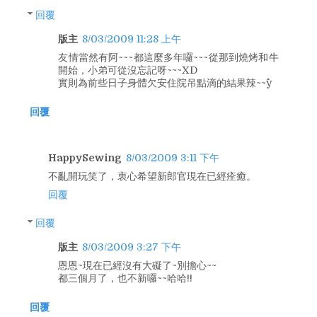
回覆
版主
8/03/2009 11:28 上午
友情當然有阿~~~都這麼多年囉~~~從那到燒烤和牛
開始，小弟可從沒忘記呀~~~XD
實則為前些日子身體欠安住院吊點滴的結果辣~~^^y
回覆
HappySewing
8/03/2009 3:11 下午
不亂開玩笑了，衷心希望新郎官現在已經痊癒。
回覆
回覆
版主
8/03/2009 3:27 下午
恩恩~現在已經沒有大礙了~別擔心~~
都三個月了，也不新囉~~哈哈!!
回覆