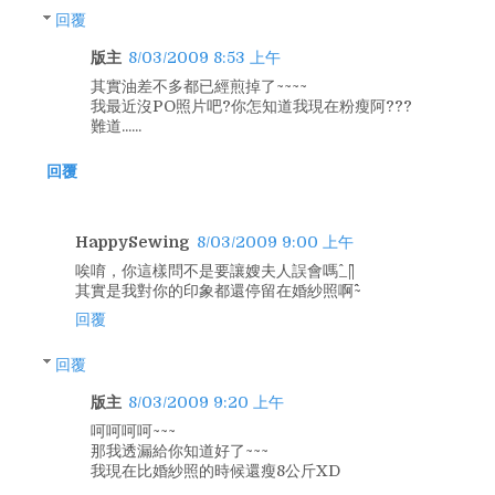
回覆
版主
8/03/2009 8:53 上午
其實油差不多都已經煎掉了~~~~
我最近沒PO照片吧?你怎知道我現在粉瘦阿???
難道......
回覆
HappySewing
8/03/2009 9:00 上午
唉唷，你這樣問不是要讓嫂夫人誤會嗎^_^||
其實是我對你的印象都還停留在婚紗照啊^^~
回覆
回覆
版主
8/03/2009 9:20 上午
呵呵呵呵~~~
那我透漏給你知道好了~~~
我現在比婚紗照的時候還瘦8公斤XD