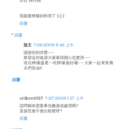
而且 很仔細
我最愛檸檬的料理了 (心)
回覆
回覆
版主
7/26/2009 9:46 上午
謝謝你的誇獎~~~
希望這些食譜大家看得開心也實用~~~
現在檸檬盛產~~吃檸檬最好囉~~~大家一起來幫農
夫們加油!!
回覆
crikee0517
7/27/2009 1:57 上午
請問豬肉需要事先醃過或處理嗎?
直接煎會不會比較硬呀?
回覆