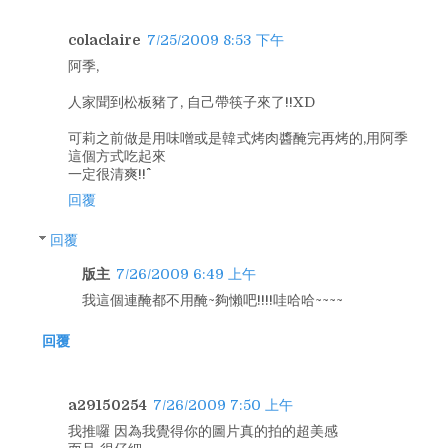
colaclaire
7/25/2009 8:53 下午
阿季,
人家聞到松板豬了, 自己帶筷子來了!!XD
可莉之前做是用味噌或是韓式烤肉醬醃完再烤的,用阿季
這個方式吃起來
一定很清爽!!^^
回覆
回覆
版主
7/26/2009 6:49 上午
我這個連醃都不用醃~夠懶吧!!!!哇哈哈~~~~
回覆
a29150254
7/26/2009 7:50 上午
我推囉 因為我覺得你的圖片真的拍的超美感