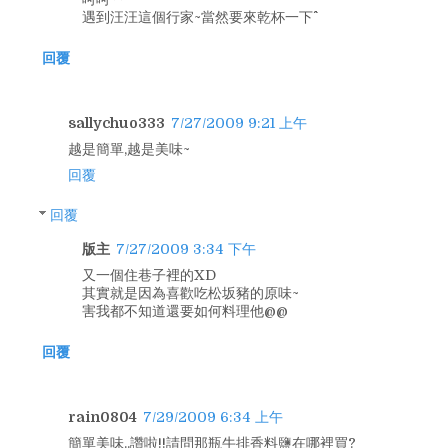
遇到汪汪這個行家~當然要來乾杯一下^^
回覆
sallychuo333
7/27/2009 9:21 上午
越是簡單,越是美味~
回覆
回覆
版主
7/27/2009 3:34 下午
又一個住巷子裡的XD
其實就是因為喜歡吃松坂豬的原味~
害我都不知道還要如何料理他@@
回覆
rain0804
7/29/2009 6:34 上午
簡單美味..讚啦!!請問那瓶牛排香料鹽在哪裡買?