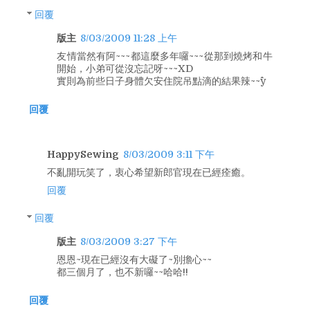
回覆
版主
8/03/2009 11:28 上午
友情當然有阿~~~都這麼多年囉~~~從那到燒烤和牛
開始，小弟可從沒忘記呀~~~XD
實則為前些日子身體欠安住院吊點滴的結果辣~~^^y
回覆
HappySewing
8/03/2009 3:11 下午
不亂開玩笑了，衷心希望新郎官現在已經痊癒。
回覆
回覆
版主
8/03/2009 3:27 下午
恩恩~現在已經沒有大礙了~別擔心~~
都三個月了，也不新囉~~哈哈!!
回覆