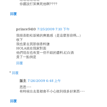
你醬說打算爽死他啊????
回覆
prince5410
7/25/2009 7:10 下午
我很喜歡松坂豬的爽脆感（是這麼形容嗎....）
收下
我也要去買那個香料鹽
HOLA就在我家對面
他們現在也有賣一些不錯的醬料.紅白酒
貴了一點倒是
回覆
回覆
版主
7/26/2009 6:48 上午
恩恩~~~
有時候出去逛都會不小心敗到很多好東西~~~
回覆