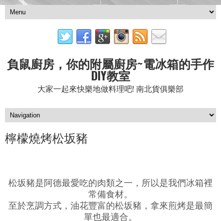
負鼠廚房，你的附屬廚房~電冰箱的手作
DIY教室
大家一起來快樂地做料理吧! 南北貨俱樂部
檸檬燒烤松坂豬
松坂豬是阿德最愛吃的肉類之一，所以是我們冰箱裡
常備食材。
至於烹調方式，油花豐富的松坂豬，拿來煎烤是最簡
單也最適合。