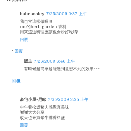
babeashley
7/25/2009 2:37 上午
我也常這樣做喔!!!
mc的herb garden 香料
用來這道料理應該也會粉好吃唷!!
回覆
回覆
版主
7/26/2009 6:46 上午
有時候越簡單越能達到意想不到的效果~~~
回覆
豪宅小屋-尼歐
7/25/2009 3:35 上午
中午看松坂豬肉感覺真美味
謝謝大大分享
改天也來買罐牛排香料鹽
回覆