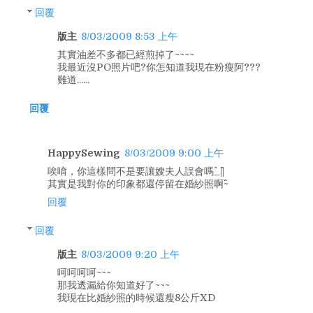
回覆
版主
8/03/2009 8:53 上午
其實油差不多都已經煎掉了~~~~
我最近沒PO照片吧?你怎知道我現在粉瘦阿???
難道......
回覆
HappySewing
8/03/2009 9:00 上午
唉唷，你這樣問不是要讓嫂夫人誤會嗎^_^||
其實是我對你的印象都還停留在婚紗照啊^^~
回覆
回覆
版主
8/03/2009 9:20 上午
呵呵呵呵~~~
那我透漏給你知道好了~~~
我現在比婚紗照的時候還瘦8公斤XD