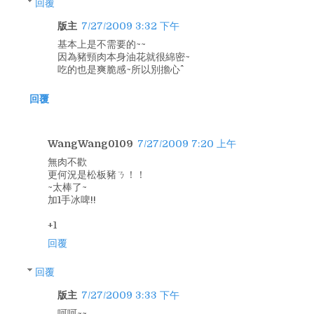
回覆
版主
7/27/2009 3:32 下午
基本上是不需要的~~
因為豬頸肉本身油花就很綿密~
吃的也是爽脆感~所以別擔心^^
回覆
WangWang0109
7/27/2009 7:20 上午
無肉不歡
更何況是松板豬ㄋ！！
~太棒了~
加1手冰啤!!
+1
回覆
回覆
版主
7/27/2009 3:33 下午
呵呵~~