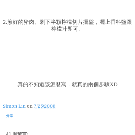
2.煎好的豬肉、剩下半顆檸檬切片擺盤，灑上香料鹽跟
檸檬汁即可。
真的不知道該怎麼寫，就真的兩個步驟XD
Simon Lin
on
7/25/2009
分享
41 則留言: