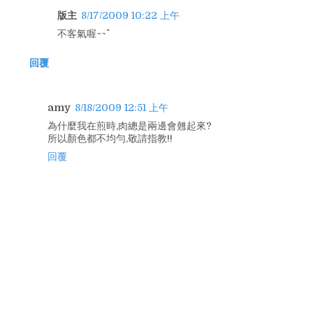
版主
8/17/2009 10:22 上午
不客氣喔~~^^
回覆
amy
8/18/2009 12:51 上午
為什麼我在煎時,肉總是兩邊會翹起來?
所以顏色都不均勻,敬請指教!!
回覆