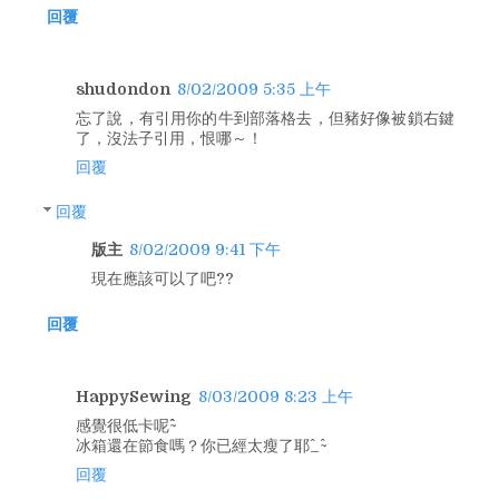
回覆
shudondon
8/02/2009 5:35 上午
忘了說，有引用你的牛到部落格去，但豬好像被鎖右鍵
了，沒法子引用，恨哪～！
回覆
回覆
版主
8/02/2009 9:41 下午
現在應該可以了吧??
回覆
HappySewing
8/03/2009 8:23 上午
感覺很低卡呢^^~
冰箱還在節食嗎？你已經太瘦了耶^_^~
回覆