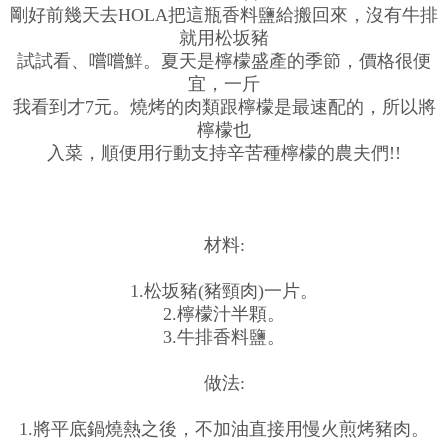
剛好前幾天去HOLA把這瓶香料鹽給搬回來，沒有牛排
就用松坂豬
試試看、嚐嚐鮮。夏天是檸檬盛產的季節，價格很便
宜，一斤
我看到才7元。燒烤的肉類跟檸檬是最速配的，所以將
檸檬也
入菜，順便用行動支持辛苦種檸檬的農夫們!!
材料:
1.松坂豬(豬頸肉)一片。
2.檸檬汁半顆。
3.牛排香料鹽。
做法:
1.將平底鍋燒熱之後，不加油直接用慢火煎烤豬肉。