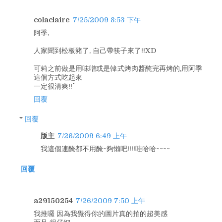
colaclaire
7/25/2009 8:53 下午
阿季,
人家聞到松板豬了, 自己帶筷子來了!!XD
可莉之前做是用味噌或是韓式烤肉醬醃完再烤的,用阿季
這個方式吃起來
一定很清爽!!^^
回覆
回覆
版主
7/26/2009 6:49 上午
我這個連醃都不用醃~夠懶吧!!!!哇哈哈~~~~
回覆
a29150254
7/26/2009 7:50 上午
我推囉 因為我覺得你的圖片真的拍的超美感