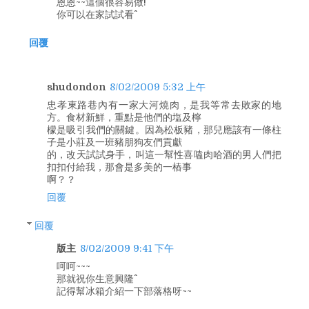
恩恩~~這個很容易做!
你可以在家試試看^^
回覆
shudondon
8/02/2009 5:32 上午
忠孝東路巷內有一家大河燒肉，是我等常去敗家的地
方。食材新鮮，重點是他們的塩及檸
檬是吸引我們的關鍵。因為松板豬，那兒應該有一條柱
子是小莊及一班豬朋狗友們貢獻
的，改天試試身手，叫這一幫性喜嗑肉哈酒的男人們把
扣扣付給我，那會是多美的一樁事
啊？？
回覆
回覆
版主
8/02/2009 9:41 下午
呵呵~~~
那就祝你生意興隆^^
記得幫冰箱介紹一下部落格呀~~