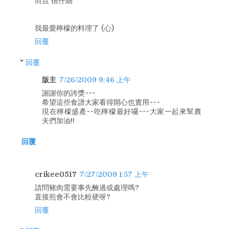
而且 很仔細
我最愛檸檬的料理了 (心)
回覆
回覆
版主
7/26/2009 9:46 上午
謝謝你的誇獎~~~
希望這些食譜大家看得開心也實用~~~
現在檸檬盛產~~吃檸檬最好囉~~~大家一起來幫農
夫們加油!!
回覆
crikee0517
7/27/2009 1:57 上午
請問豬肉需要事先醃過或處理嗎?
直接煎會不會比較硬呀?
回覆