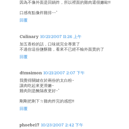
因為不像外面是回鍋炸，所以裡面的雞肉還很嫩歐!!
口感有點像炸雞排~~^^
回覆
Culinary
10/21/2007 11:26 上午
加五香粉的話，口味就完全專業了
不過你這份鹽酥雞，看來不已經不輸外面賣的了
回覆
dtmsimon
10/21/2007 2:07 下午
我覺得關鍵在於兩份的太白粉~
讓肉吃起來更滑嫩~
雞肉則是醃隔夜更好~^^
剛剛把剩下ㄉ雞肉炸完的感想!!
回覆
phoebe17
10/23/2007 2:42 下午