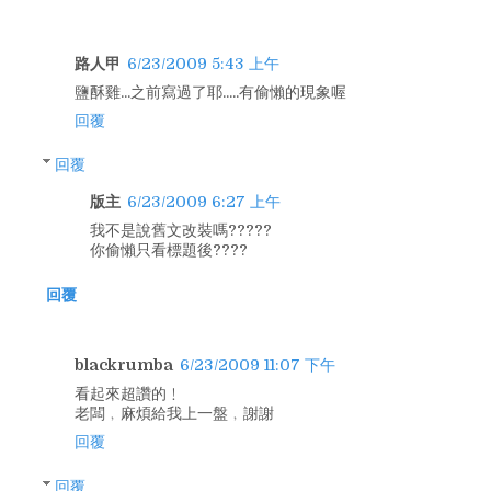
路人甲
6/23/2009 5:43 上午
鹽酥雞...之前寫過了耶.....有偷懶的現象喔
回覆
回覆
版主
6/23/2009 6:27 上午
我不是說舊文改裝嗎?????
你偷懶只看標題後????
回覆
blackrumba
6/23/2009 11:07 下午
看起來超讚的﹗
老闆﹐麻煩給我上一盤﹐謝謝
回覆
回覆