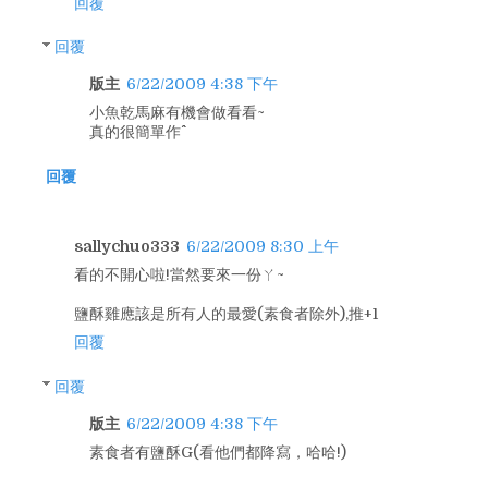
回覆
回覆
版主
6/22/2009 4:38 下午
小魚乾馬麻有機會做看看~
真的很簡單作^^
回覆
sallychuo333
6/22/2009 8:30 上午
看的不開心啦!當然要來一份ㄚ~
鹽酥雞應該是所有人的最愛(素食者除外),推+1
回覆
回覆
版主
6/22/2009 4:38 下午
素食者有鹽酥G(看他們都降寫，哈哈!)