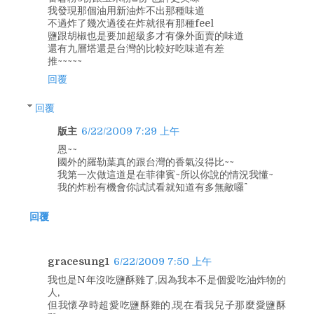
我發現那個油用新油炸不出那種味道
不過炸了幾次過後在炸就很有那種feel
鹽跟胡椒也是要加超級多才有像外面賣的味道
還有九層塔還是台灣的比較好吃味道有差
推~~~~~
回覆
回覆
版主
6/22/2009 7:29 上午
恩~~
國外的羅勒葉真的跟台灣的香氣沒得比~~
我第一次做這道是在菲律賓~所以你說的情況我懂~
我的炸粉有機會你試試看就知道有多無敵囉^^
回覆
gracesung1
6/22/2009 7:50 上午
我也是N年沒吃鹽酥雞了,因為我本不是個愛吃油炸物的
人,
但我懷孕時超愛吃鹽酥雞的,現在看我兒子那麼愛鹽酥