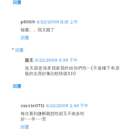
回覆
p8069
6/22/2009 11:18 上午
秘書。。我又餓了
回覆
回覆
版主
6/22/2009 4:39 下午
改天跟老張來我家我炸給你們吃~~(不過樓下有原
版的去買好像比較快後XD)
回覆
carrie0711
6/22/2009 2:48 下午
每次看到鹽酥雞想吃卻又不敢多吃
好~~~辛~~~苦
回覆