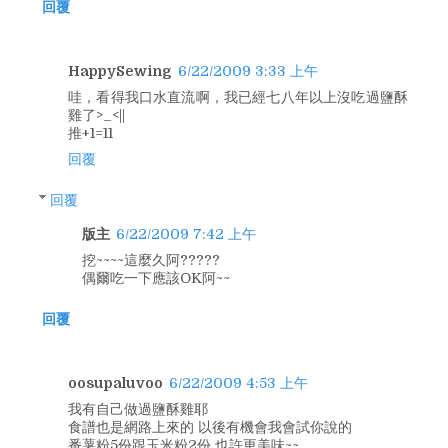
回覆
HappySewing
6/22/2009 3:33 上午
哇，看得我口水直流啊，我已經七八年以上沒吃過鹽酥
雞了>_<||
推+1=11
回覆
回覆
版主
6/22/2009 7:42 上午
挖~~~~這麼久阿?????
偶爾吃一下應該OK阿~~
回覆
oosupaluvoo
6/22/2009 4:53 上午
我有自己做過鹽酥雞耶
食譜也是網路上來的 以後有機會我會試你說的
番薯粉5份跟玉米粉2份 也許更美味~~