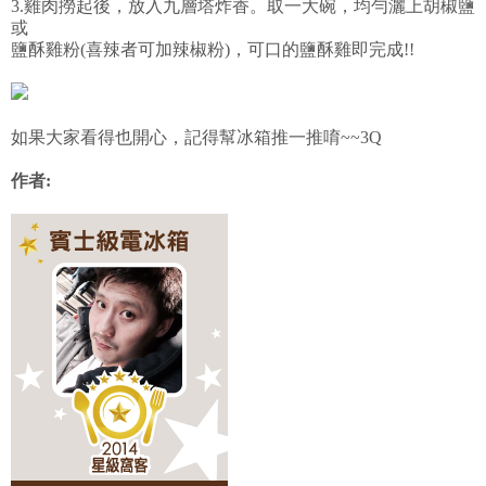
3.雞肉撈起後，放入九層塔炸香。取一大碗，均勻灑上胡椒鹽
或
鹽酥雞粉(喜辣者可加辣椒粉)，可口的鹽酥雞即完成!!
如果大家看得也開心，記得幫冰箱推一推唷~~3Q
作者: