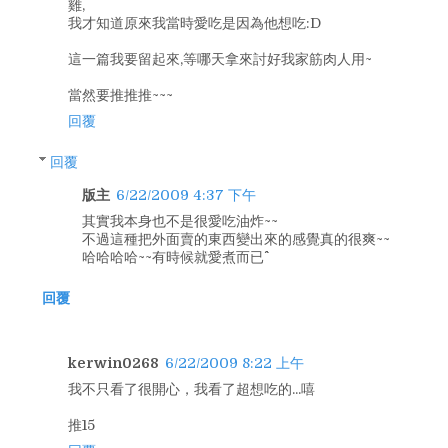
雞,
我才知道原來我當時愛吃是因為他想吃:D
這一篇我要留起來,等哪天拿來討好我家筋肉人用~
當然要推推推~~~
回覆
回覆
版主
6/22/2009 4:37 下午
其實我本身也不是很愛吃油炸~~
不過這種把外面賣的東西變出來的感覺真的很爽~~
哈哈哈哈~~有時候就愛煮而已^^
回覆
kerwin0268
6/22/2009 8:22 上午
我不只看了很開心，我看了超想吃的...嘻
推15