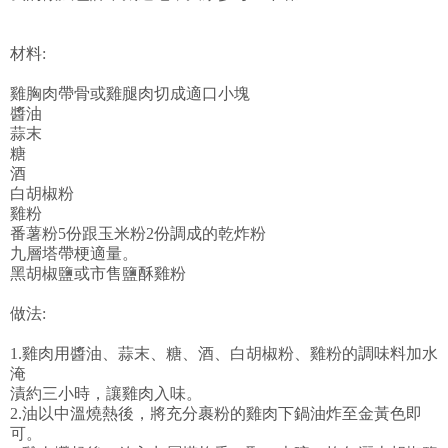
材料:
雞胸肉帶骨或雞腿肉切成適口小塊
醬油
蒜末
糖
酒
白胡椒粉
雞粉
番薯粉5份跟玉米粉2份調成的乾炸粉
九層塔帶梗適量。
黑胡椒鹽或市售鹽酥雞粉
做法:
1.雞肉用醬油、
蒜末、
糖、
酒、
白胡椒粉、
雞粉
的調味料加水
淹
漬約三小時，讓雞肉入味。
2.油以中溫燒熱後，將充分裹粉的雞肉下鍋油炸至金黃色即
可。