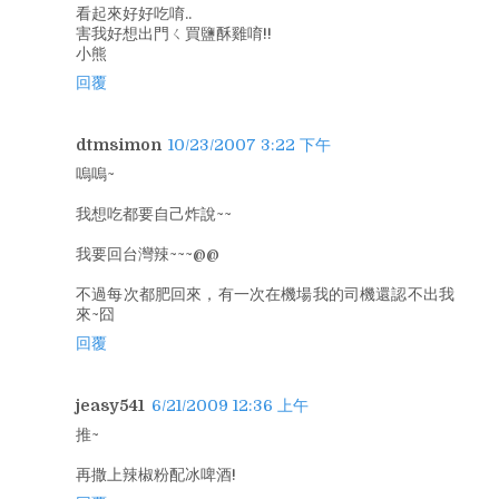
看起來好好吃唷..
害我好想出門ㄑ買鹽酥雞唷!!
小熊
回覆
dtmsimon
10/23/2007 3:22 下午
嗚嗚~
我想吃都要自己炸說~~
我要回台灣辣~~~@@
不過每次都肥回來，有一次在機場我的司機還認不出我
來~囧
回覆
jeasy541
6/21/2009 12:36 上午
推~
再撒上辣椒粉配冰啤酒!