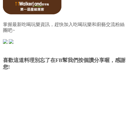
掌握最新吃喝玩樂資訊，趕快加入吃喝玩樂和廚藝交流粉絲
團吧~
喜歡這道料理別忘了在FB幫我們按個讚分享喔，感謝
您!