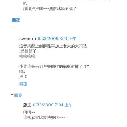
哈^^
謝謝推推喔~~~無敵冰箱過講了^^
回覆
sweetni
6/22/2009 3:13 上午
這音樂配上鹹酥雞再加上老大的大頭貼
1整個妙丫..
哈哈哈哈
小鹿這是來到遊樂園裡的鹹酥雞攤了咩?
嘻..
推10
回覆
回覆
版主
6/22/2009 7:24 上午
呵呵~~
這樣感覺比較快樂阿~~~^^