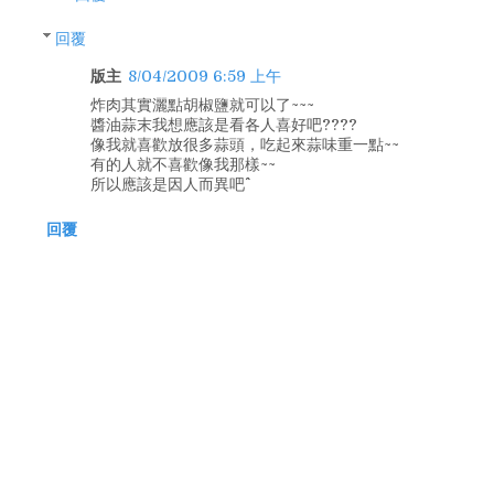
回覆
版主
8/04/2009 6:59 上午
炸肉其實灑點胡椒鹽就可以了~~~
醬油蒜末我想應該是看各人喜好吧????
像我就喜歡放很多蒜頭，吃起來蒜味重一點~~
有的人就不喜歡像我那樣~~
所以應該是因人而異吧^^
回覆