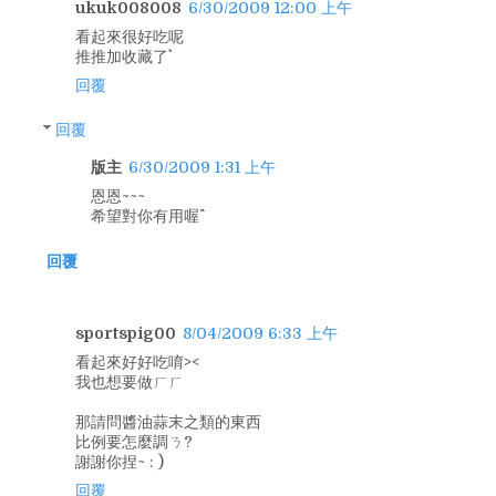
ukuk008008
6/30/2009 12:00 上午
看起來很好吃呢
推推加收藏了``
回覆
回覆
版主
6/30/2009 1:31 上午
恩恩~~~
希望對你有用喔^^
回覆
sportspig00
8/04/2009 6:33 上午
看起來好好吃唷><
我也想要做ㄏㄏ
那請問醬油蒜末之類的東西
比例要怎麼調ㄋ?
謝謝你捏~ : )
回覆