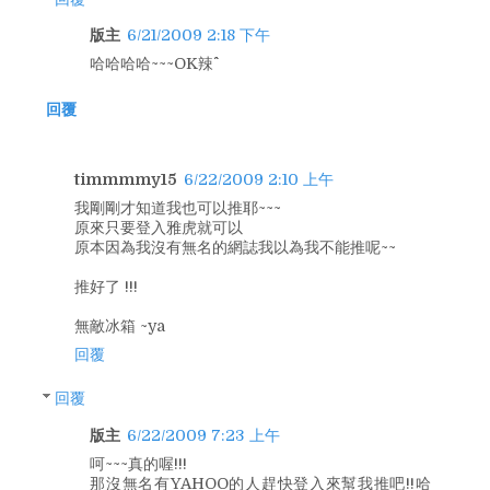
版主
6/21/2009 2:18 下午
哈哈哈哈~~~OK辣^^
回覆
timmmmy15
6/22/2009 2:10 上午
我剛剛才知道我也可以推耶~~~
原來只要登入雅虎就可以
原本因為我沒有無名的網誌我以為我不能推呢~~
推好了 !!!
無敵冰箱 ~ya
回覆
回覆
版主
6/22/2009 7:23 上午
呵~~~真的喔!!!
那沒無名有YAHOO的人趕快登入來幫我推吧!!哈