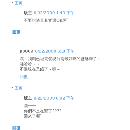
回覆
版主
6/22/2009 4:40 下午
不要吃過量其實還OK阿^^
回覆
p8069
6/22/2009 6:13 下午
嘿～我剛已經去發現台南最好吃的鹽酥雞了～
哇哈哈～～
不過現在又餓了～嗚～
回覆
回覆
版主
6/22/2009 6:32 下午
哦~~~~
你們不是在墾丁????
回來了喔^^
回覆