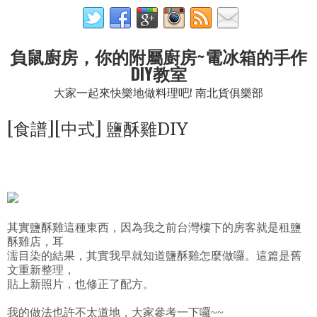
負鼠廚房，你的附屬廚房~電冰箱的手作
DIY教室
大家一起來快樂地做料理吧! 南北貨俱樂部
[食譜][中式] 鹽酥雞DIY
其實鹽酥雞這種東西，因為我之前台灣樓下的房客就是租鹽
酥雞店，耳
濡目染的結果，其實我早就知道鹽酥雞怎麼做囉。這篇是舊
文重新整理，
貼上新照片，也修正了配方。
我的做法也許不太道地，大家參考一下囉~~