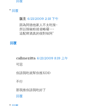
回覆
回覆
版主
6/21/2009 2:18 下午
因為阿德他家人不太吃辣~
所以辣椒粉就省略囉~~~
這配啤酒真的很對味阿^^
回覆
callmezitta
6/21/2009 8:19 上午
可惡
你請我吃就幫你推XDD
不行
那我推你請我吃好了
回覆
回覆