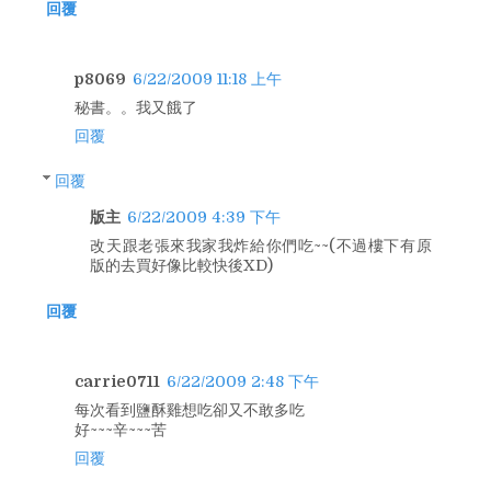
回覆
p8069
6/22/2009 11:18 上午
秘書。。我又餓了
回覆
回覆
版主
6/22/2009 4:39 下午
改天跟老張來我家我炸給你們吃~~(不過樓下有原
版的去買好像比較快後XD)
回覆
carrie0711
6/22/2009 2:48 下午
每次看到鹽酥雞想吃卻又不敢多吃
好~~~辛~~~苦
回覆