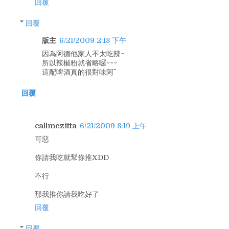
回覆
回覆
版主
6/21/2009 2:18 下午
因為阿德他家人不太吃辣~
所以辣椒粉就省略囉~~~
這配啤酒真的很對味阿^^
回覆
callmezitta
6/21/2009 8:19 上午
可惡
你請我吃就幫你推XDD
不行
那我推你請我吃好了
回覆
回覆