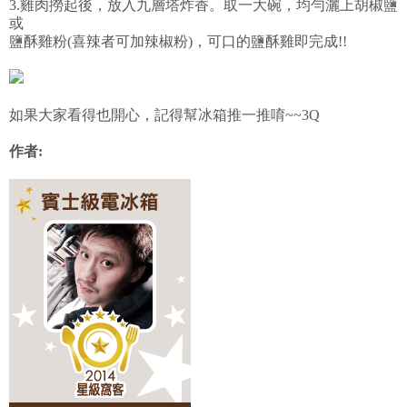
3.雞肉撈起後，放入九層塔炸香。取一大碗，均勻灑上胡椒鹽
或
鹽酥雞粉(喜辣者可加辣椒粉)，可口的鹽酥雞即完成!!
如果大家看得也開心，記得幫冰箱推一推唷~~3Q
作者: