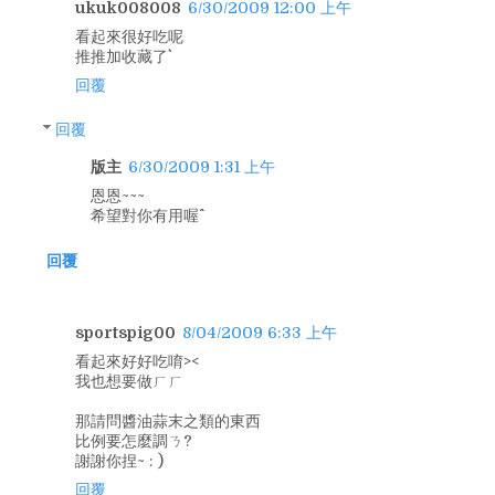
ukuk008008
6/30/2009 12:00 上午
看起來很好吃呢
推推加收藏了``
回覆
回覆
版主
6/30/2009 1:31 上午
恩恩~~~
希望對你有用喔^^
回覆
sportspig00
8/04/2009 6:33 上午
看起來好好吃唷><
我也想要做ㄏㄏ
那請問醬油蒜末之類的東西
比例要怎麼調ㄋ?
謝謝你捏~ : )
回覆