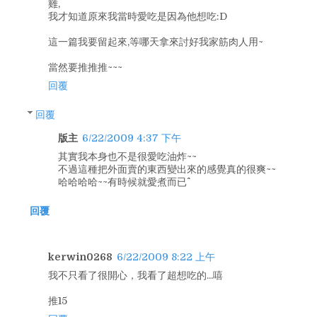
雞,
我才知道原來我當時愛吃是因為他想吃:D
這一篇我要留起來,等哪天拿來討好我家筋肉人用~
當然要推推推~~~
回覆
回覆
版主
6/22/2009 4:37 下午
其實我本身也不是很愛吃油炸~~
不過這種把外面賣的東西變出來的感覺真的很爽~~
哈哈哈哈~~有時候就愛煮而已^^
回覆
kerwin0268
6/22/2009 8:22 上午
我不只看了很開心，我看了超想吃的...嘻
推15