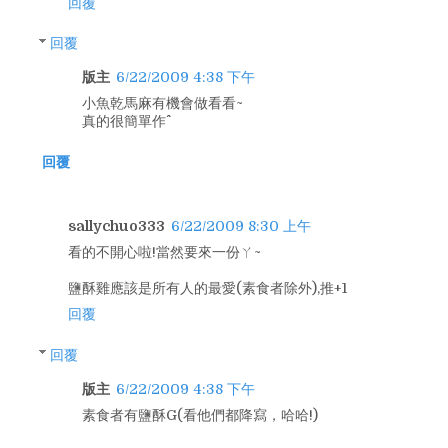
回覆
回覆
版主
6/22/2009 4:38 下午
小魚乾馬麻有機會做看看~
真的很簡單作^^
回覆
sallychuo333
6/22/2009 8:30 上午
看的不開心啦!當然要來一份ㄚ~
鹽酥雞應該是所有人的最愛(素食者除外),推+1
回覆
回覆
版主
6/22/2009 4:38 下午
素食者有鹽酥G(看他們都降寫，哈哈!)