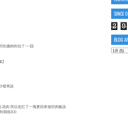
SINCE 
2
9
BLOG A
吃爌肉吃怕了~~~囧
^)
沙發再說
五花肉 所以也扛了一塊要回來做控肉飯說
到我啦XD