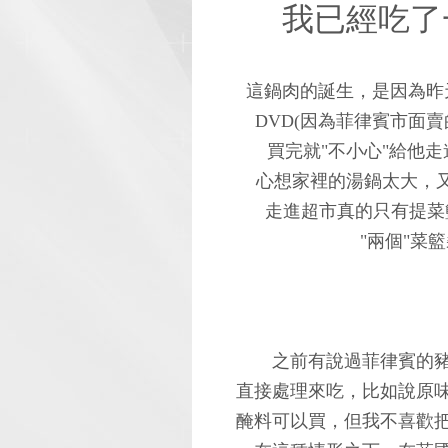
我已經吃了一
這鍋肉的誕生，是因為昨
DVD(因為菲律賓市面
買完就"不小心"給他
心想家裡的湯鍋太大，又
走進超市真的只有提菜
"兩個"菜籃裝
之前有說過菲律賓的
直接處理來吃，比如說原
醃料可以買，但我不喜歡