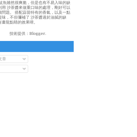
泡魷魚雖然很爽脆，但是也有不易入味的缺
利用 沙茶醬來做重口味的處理，剛好可以
個問題。 搭配蒜苗特有的香氣，以及一點
提味，不但彌補了 沙茶醬過於油膩的缺
有畫龍點睛的效果唷。
技術提供：
Blogger
.
文章