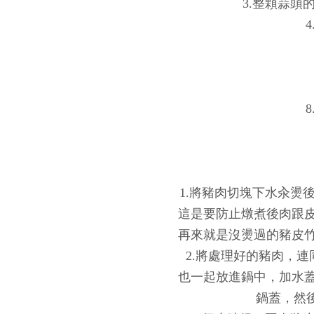
3.整顆蒜頭
1.將豬肉切塊下水汆燙
這是要防止燉煮後肉跟
再來就是沒燙過的豬皮竹
2.將處理好的豬肉，
也一起放進鍋中，加水
鍋蓋，然後