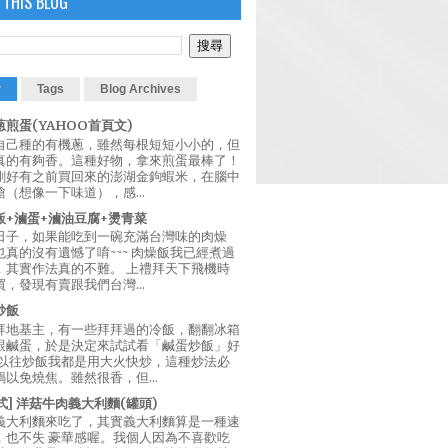
 THIS BLOG
r
Tags
Blog Archives
煎蛋(YAHOO首頁文)
自己種的有機蔥，雖然每根短短小小的，但
真的有夠香。這種好物，拿來煎蛋最棒了！
剛好有之前買回來的澎湖金鉤蝦米，在腦中
（想像一下味道），感...
飯+滷蛋+滷油豆腐+燙青菜
日子，如果能吃到一碗充滿台灣味的肉燥
真的沒有遺憾了唷~~~ 肉燥飯我已經煮過
，其實作法真的不難。 上禮拜天下飛機時
，發現有賣跟我們台灣...
炒飯
拜地基主，有一些拜拜過的冷飯，翻翻冰箱
跟鹹蛋，於是決定來試試看「鹹蛋炒飯」好
 以往炒飯我都是用大火快炒，這種炒法必
以免燒焦。雖然很香，但...
西式] 洋菇牛肉義大利麵(罐頭)
義大利麵來吃了，其實義大利麵算是一種速
，也不失 豪華感喔。我個人因為不喜歡吃