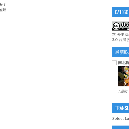
嬤？
藍哩
CATEGO
本 著作 
3.0 台灣
最新吃
南北貨
1 週前
TRANSL
Select L