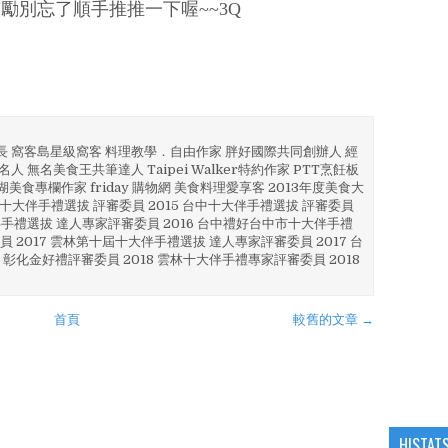
勵別忘了順手推推一下喔~~3Q
部長 窩客島星級窩客 料理教學．自由作家 胖好國際共同創辦人 經
人 無名美食王共筆達人 Taipei Walker特約作家 PTT烹飪板
澎湖美食專欄作家 friday 購物網 美食料理愛享客 2013年度美食大
4 彰化十大伴手禮選拔 評審委員 2015 台中十大伴手禮選拔 評審委員
林 伴手禮選拔 達人專家評審委員 2016 台中禮好台中市十大伴手禮
員 2017 雲林第十屆十大伴手禮選拔 達人專家評審委員 2017 台
 彰化金好禮評審委員 2018 雲林十大伴手禮專家評審委員 2018
首頁
較舊的文章 →
HISTAT