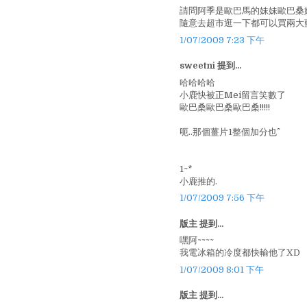
請問阿季是歐巴馬的妹妹歐巴桑
隨意去超市逛一下都可以買兩大
1/07/2009 7:23 下午
sweetni 提到...
哈哈哈哈
小鹿快被正Mei留言笑數了
歐巴桑歐巴桑歐巴桑!!!!!
呃..那個薑片1整個加分也^^
1~*
小鹿推的.
1/07/2009 7:56 下午
版主 提到...
嘿阿~~~~
我電冰箱的冷度都快輸他了XD
1/07/2009 8:01 下午
版主 提到...