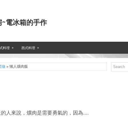
房~電冰箱的手作
»
»
式料理
西式料理
鬆做
» 懶人爌肉飯
的人來說，爌肉是需要勇氣的，因為....