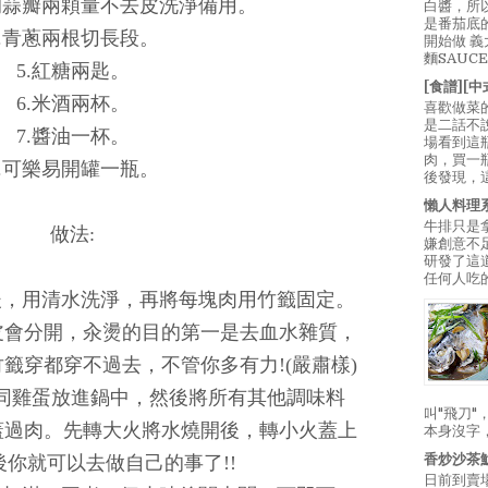
的蒜瓣兩顆量不去皮洗淨備用。
白醬，所
是番茄底
4.青蔥兩根切長段。
開始做 
麵SAUC
5.紅糖兩匙。
[食譜][
6.米酒兩杯。
喜歡做菜
是二話不
7.醬油一杯。
場看到這
肉，買一
8.可樂易開罐一瓶。
後發現，
懶人料理
牛排只是
做法:
嫌創意不
研發了這
任何人吃的
後，用清水洗淨，再將每塊肉用竹籤固定。
皮會分開，汆燙的目的第一是去血水雜質，
籤穿都穿不過去，不管你多有力!(嚴肅樣)
連同雞蛋放進鍋中，然後將所有其他調味料
叫"飛刀
蓋過肉。先轉大火將水燒開後，轉小火蓋上
本身沒字
香炒沙茶
你就可以去做自己的事了!!
日前到賣