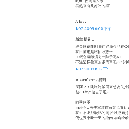
吼!!用控肉遐人家
看起來有夠好吃的捏^^
A ling
1/07/2009 6:06 下午
版主 提到...
結果阿德剛剛睡前跟我說他在公司
我目前也是吃怕狀態~~
大概會遠離爌肉一陣子吧XD
不過這樣魯真的很簡單吧???(神氣^
1/07/2009 6:15 下午
Rosenberry 提到...
屋阿？！剛吃飽飯回來想說先搶
被A Ling 搶去了啦～
阿季阿季
mei今天去美軍超市買菜也看到
我ㄤ不吃那麼肥的肉 所以控肉好
偶也要來吃一天的控肉 哈哈哈哈