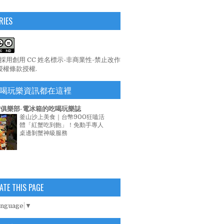
RIES
係採用
創用 CC 姓名標示-非商業性-禁止改作
 授權條款
授權.
喝玩樂資訊都在這裡
俱樂部-電冰箱的吃喝玩樂誌
釜山沙上美食｜台幣900狂嗑活
體「紅蟹吃到飽」！免動手專人
桌邊剝蟹神級服務
ATE THIS PAGE
anguage
▼