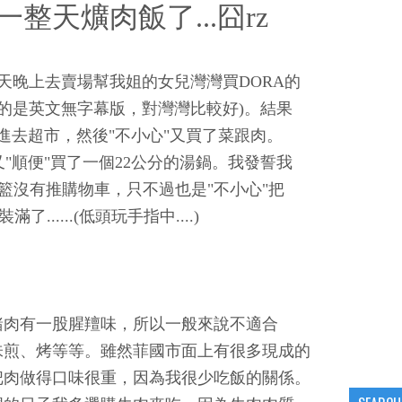
整天爌肉飯了...囧rz
天晚上去賣場幫我姐的女兒灣灣買DORA的
賣的是英文無字幕版，對灣灣比較好)。結果
走進去超市，然後"不小心"又買了菜跟肉。
"順便"買了一個22公分的湯鍋。我發誓我
籃沒有推購物車，只不過也是"不小心"把
滿了......(低頭玩手指中....)
豬肉有一股腥羶味，所以一般來說不適合
味煎、烤等等。雖然菲國市面上有很多現成的
把肉做得口味很重，因為我很少吃飯的關係。