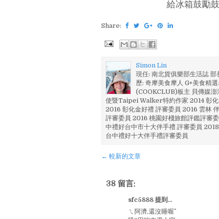
給冰箱鼓勵鼓
Share:
Simon Lin
現任: 南北貨俱樂部生活誌 
歷: 奇摩美食摩人 G+美食精選名
(COOKCLUB)板主 貝傳媒
使暨Taipei Walker特約作家 201
2016 彰化金好禮 評審委員 2016 雲
評審委員 2016 桃園好棧旅館評鑑評審委
中禮好台中市十大伴手禮 評審委員 2018
台中禮好十大伴手禮評審委員
← 較新的文章
38 留言:
sfc5888 提到...
ㄟ阿濟,還沒睡喔^^