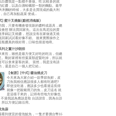
以白醬我是一點都不會做。吃 比較多的就
的紅醬，以及白酒蛤蠣那一類的麵點。最早
義大利麵的時候，大多是去買現成的義大利
E，自己再加點蔬菜 便成...
中式] 蜜汁叉燒飯(黯然消魂飯)
的我，只要有機會發現新的醬料或器具，總
說會想 辦法買回家先。這次在馬尼拉的賣
瓶李錦記叉燒醬， 想說沒有在家做過叉燒
瓶回家試試看好像不錯。 後來實際操作之
這瓶醬真的很好用，口味也很道地唷。
系列之薑汁沙朗排
拿來煎，雖然是最方便又好吃的吃法，但總
足。剛好家裡有些葉菜類趕緊吃掉，所以就
道可以拿來宴客的菜。 當然，我是沒有請
，還是自己一個人把它給...
【食譜】[中式] 醬油燒皮刀
今天來為大家介紹一款季節魚鮮，皮
刀魚我相信應該很多人都有吃過吧?
即使沒吃過，應該多少也看過這長得
就像一把殺豬用刀的魚，皮刀這名 就
是這樣子來的，記得有些地方好像也
"，不過我認為應該是取 台語諧音，因為台語
，所以方便記錄沿用。
魷魚蒜
場看到便宜的發泡魷魚，一隻才要價台幣15