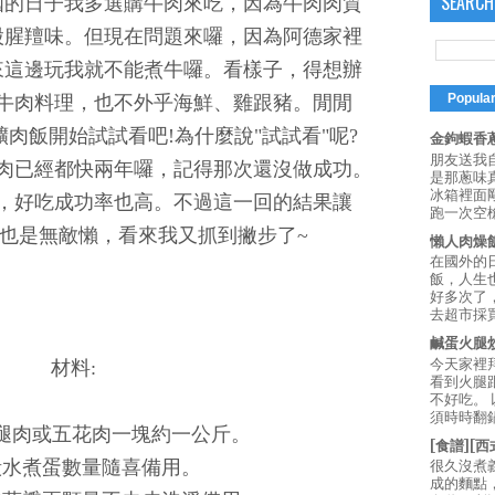
SEARCH
國的日子我多選購牛肉來吃，因為牛肉肉質
股腥羶味。但現在問題來囉，因為阿德家裡
來這邊玩我就不能煮牛囉。看樣子，得想辦
Popula
牛肉料理，也不外乎海鮮、雞跟豬。閒閒
肉飯開始試試看吧!為什麼說"試試看"呢?
金鉤蝦香蔥
朋友送我
肉已經都快兩年囉，記得那次還沒做成功。
是那蔥味
冰箱裡面
，好吃成功率也高。不過這一回的結果讓
跑一次空槍
也是無敵懶，看來我又抓到撇步了~
懶人肉燥
在國外的
飯，人生也
好多次了
去超市採買
鹹蛋火腿
今天家裡
材料:
看到火腿
不好吃。
須時時翻鍋
後腿肉或五花肉一塊約一公斤。
[食譜][
去殼水煮蛋數量隨喜備用。
很久沒煮
成的麵點