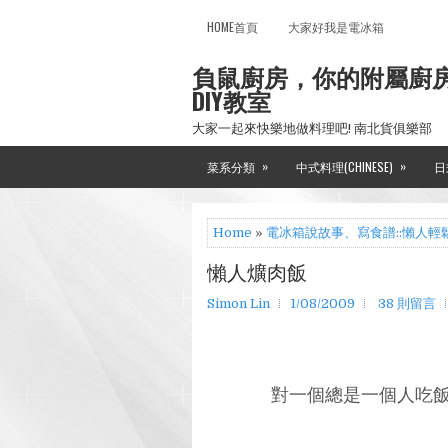
HOME首頁
大家好我是電冰箱
負鼠廚房，你的附屬廚
DIY教室
大家一起來快樂地做料理吧! 南北貨俱樂部
»
»
菜系分類
中式料理(CHINESE)
日
Home
»
電冰箱說故事、寫食譜::懶人輕
懶人爌肉飯
Simon Lin
1/08/2009
38 則留言
對一個總是一個人吃飯