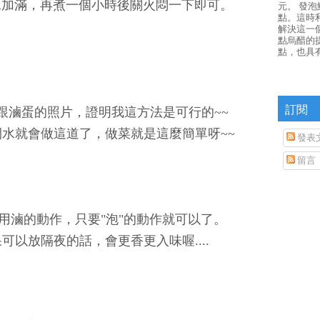
水加滿，再煮一個小時後關火悶一下即可。
元。 發
點。這時
解決這一
點烏醋的
點，也具
訂閱
跟滷蛋的照片，證明我這方法是可行的~~
水就會做這道了，做菜就是這麼簡單呀~~
發表
留言
用滷的動作，只要"泡"的動作就可以了。
可以放隔夜的話，會更香更入味喔....