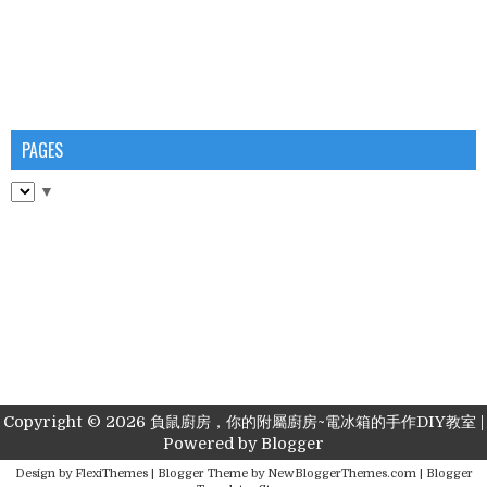
PAGES
▼
Copyright ©
2026
負鼠廚房，你的附屬廚房~電冰箱的手作DIY教室
|
Powered by
Blogger
Design by
FlexiThemes
| Blogger Theme by
NewBloggerThemes.com
|
Blogger