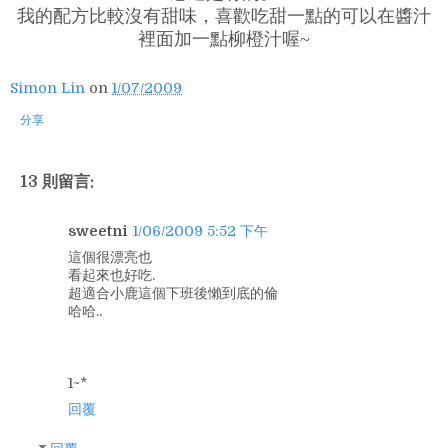
我的配方比較沒有甜味，喜歡吃甜一點的可以在醬汁
裡面加一點柳橙汁喔~
Simon Lin
on
1/07/2009
分享
13 則留言:
sweetni
1/06/2009 5:52 下午
這個很漂亮也
看起來也好吃.
超適合小鹿這個下班後懶到底的倫
哈哈..
1~*
回覆