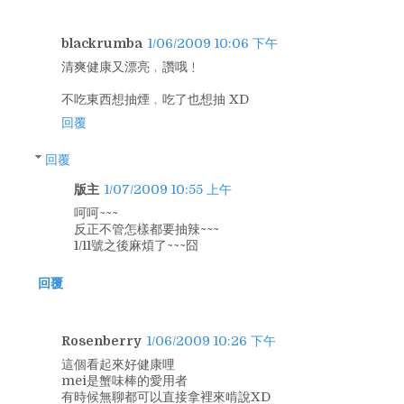
blackrumba
1/06/2009 10:06 下午
清爽健康又漂亮﹐讚哦﹗
不吃東西想抽煙﹐吃了也想抽 XD
回覆
回覆
版主
1/07/2009 10:55 上午
呵呵~~~
反正不管怎樣都要抽辣~~~
1/11號之後麻煩了~~~囧
回覆
Rosenberry
1/06/2009 10:26 下午
這個看起來好健康哩
mei是蟹味棒的愛用者
有時候無聊都可以直接拿裡來啃說XD