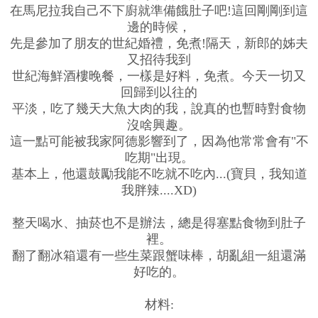
在馬尼拉我自己不下廚就準備餓肚子吧!這回剛剛到這
邊的時候，
先是參加了朋友的世紀婚禮，免煮!隔天，新郎的姊夫
又招待我到
世紀海鮮酒樓晚餐，一樣是好料，免煮。今天一切又
回歸到以往的
平淡，吃了幾天大魚大肉的我，說真的也暫時對食物
沒啥興趣。
這一點可能被我家阿德影響到了，因為他常常會有"不
吃期"出現。
基本上，他還鼓勵我能不吃就不吃內...(寶貝，我知道
我胖辣....XD)
整天喝水、抽菸也不是辦法，總是得塞點食物到肚子
裡。
翻了翻冰箱還有一些生菜跟蟹味棒，胡亂組一組還滿
好吃的。
材料: