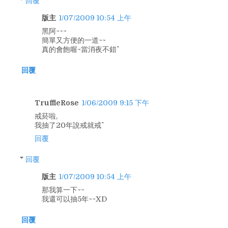
回覆
版主
1/07/2009 10:54 上午
黑阿~~~
簡單又方便的一道~~
真的會飽喔~當消夜不錯^^
回覆
TruffleRose
1/06/2009 9:15 下午
戒菸啦,
我抽了20年說戒就戒^^
回覆
回覆
版主
1/07/2009 10:54 上午
那我算一下~~
我還可以抽5年~~XD
回覆