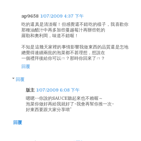
ap9658
1/07/2009 4:37 下午
吃的還真是清淡喔！但感覺還不錯吃的樣子，我喜歡你
那種油醋汁中再多加些蔓越莓汁再辦些乾的
羅勒和奧利岡，味道不錯喔！
不知是這幾天家裡的事情影響我做東西的品質還是怎地
總覺得連續兩批的泡菜都不甚理想，想說在
一個禮拜後給你可以ㄇ？那時你回來了ㄇ？
回覆
回覆
版主
1/07/2009 6:08 下午
嗯嗯~~你說的SAUCE聽起來也不賴喔～
泡菜你做好再給我就好了~我會再幫你推一次~
好東西要跟大家分享唷^^
回覆