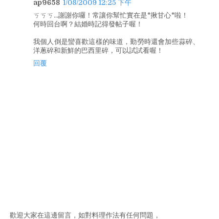
ap9658
1/08/2009 12:25 下午
ㄎㄎㄎ...謝謝你囉！常讓你幫忙實在是*揪甘心*啦！
何時回台啊？結婚時記得發帖子喔！
我個人倒是蠻喜歡這樣的味道，勤勞時還會加些蒜碎、
洋蔥碎和新鮮的巴西里碎，可以試試看喔！
回覆
歡迎大家在這邊留言，如對料理作法有任何問題，