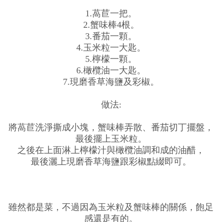
1.萵苣一把。
2.蟹味棒4根。
3.番茄一顆。
4.玉米粒一大匙。
5.檸檬一顆。
6.橄欖油一大匙。
7.現磨香草海鹽及彩椒。
做法:
將萵苣洗淨撕成小塊，蟹味棒弄散、番茄切丁擺盤，
最後擺上玉米粒。
之後在上面淋上檸檬汁與橄欖油調和成的油醋，
最後灑上現磨香草海鹽跟彩椒點綴即可。
雖然都是菜，不過因為玉米粒及蟹味棒的關係，飽足
感還是有的。