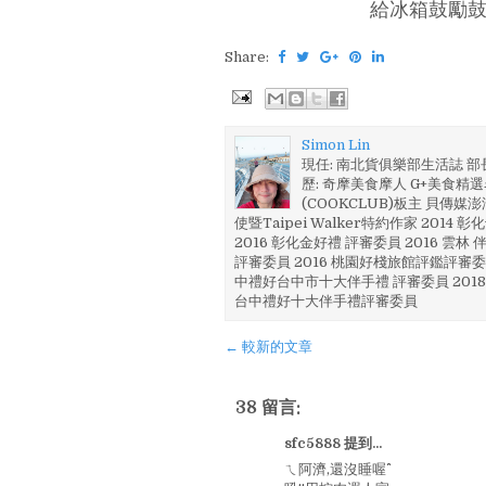
給冰箱鼓勵鼓
Share:
Simon Lin
現任: 南北貨俱樂部生活誌 
歷: 奇摩美食摩人 G+美食精選名
(COOKCLUB)板主 貝傳媒
使暨Taipei Walker特約作家 201
2016 彰化金好禮 評審委員 2016 雲
評審委員 2016 桃園好棧旅館評鑑評審委
中禮好台中市十大伴手禮 評審委員 2018
台中禮好十大伴手禮評審委員
← 較新的文章
38 留言:
sfc5888 提到...
ㄟ阿濟,還沒睡喔^^