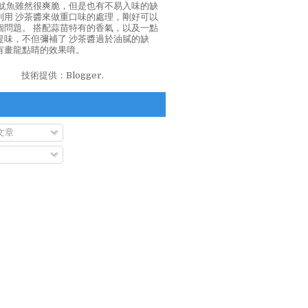
泡魷魚雖然很爽脆，但是也有不易入味的缺
利用 沙茶醬來做重口味的處理，剛好可以
個問題。 搭配蒜苗特有的香氣，以及一點
提味，不但彌補了 沙茶醬過於油膩的缺
有畫龍點睛的效果唷。
技術提供：
Blogger
.
文章