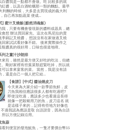
以白醬我是一點都不會做。吃 比較多的就
的紅醬，以及白酒蛤蠣那一類的麵點。最早
義大利麵的時候，大多是去買現成的義大利
E，自己再加點蔬菜 便成...
中式] 蜜汁叉燒飯(黯然消魂飯)
的我，只要有機會發現新的醬料或器具，總
說會想 辦法買回家先。這次在馬尼拉的賣
瓶李錦記叉燒醬， 想說沒有在家做過叉燒
瓶回家試試看好像不錯。 後來實際操作之
這瓶醬真的很好用，口味也很道地唷。
系列之薑汁沙朗排
拿來煎，雖然是最方便又好吃的吃法，但總
足。剛好家裡有些葉菜類趕緊吃掉，所以就
道可以拿來宴客的菜。 當然，我是沒有請
，還是自己一個人把它給...
【食譜】[中式] 醬油燒皮刀
今天來為大家介紹一款季節魚鮮，皮
刀魚我相信應該很多人都有吃過吧?
即使沒吃過，應該多少也看過這長得
就像一把殺豬用刀的魚，皮刀這名 就
是這樣子來的，記得有些地方好像也
"，不過我認為應該是取 台語諧音，因為台語
，所以方便記錄沿用。
魷魚蒜
場看到便宜的發泡魷魚，一隻才要價台幣15