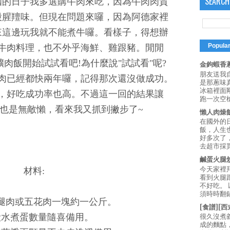
SEARCH
國的日子我多選購牛肉來吃，因為牛肉肉質
股腥羶味。但現在問題來囉，因為阿德家裡
來這邊玩我就不能煮牛囉。看樣子，得想辦
Popula
牛肉料理，也不外乎海鮮、雞跟豬。閒閒
肉飯開始試試看吧!為什麼說"試試看"呢?
金鉤蝦香蔥
朋友送我
肉已經都快兩年囉，記得那次還沒做成功。
是那蔥味
冰箱裡面
，好吃成功率也高。不過這一回的結果讓
跑一次空槍
也是無敵懶，看來我又抓到撇步了~
懶人肉燥
在國外的
飯，人生也
好多次了
去超市採買
鹹蛋火腿
今天家裡
材料:
看到火腿
不好吃。
須時時翻鍋
後腿肉或五花肉一塊約一公斤。
[食譜][
去殼水煮蛋數量隨喜備用。
很久沒煮
成的麵點