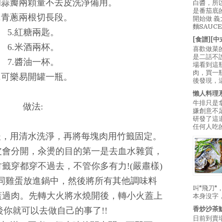
的蒜瓣兩顆量不去皮洗淨備用。
白醬，所
是番茄底
4.青蔥兩根切長段。
開始做 
麵SAUC
5.紅糖兩匙。
[食譜][
6.米酒兩杯。
喜歡做菜
是二話不
7.醬油一杯。
場看到這
肉，買一
8.可樂易開罐一瓶。
後發現，
懶人料理
牛排只是
做法:
嫌創意不
研發了這
任何人吃的
後，用清水洗淨，再將每塊肉用竹籤固定。
皮會分開，汆燙的目的第一是去血水雜質，
籤穿都穿不過去，不管你多有力!(嚴肅樣)
連同雞蛋放進鍋中，然後將所有其他調味料
叫"飛刀
蓋過肉。先轉大火將水燒開後，轉小火蓋上
本身沒字
香炒沙茶
你就可以去做自己的事了!!
日前到賣