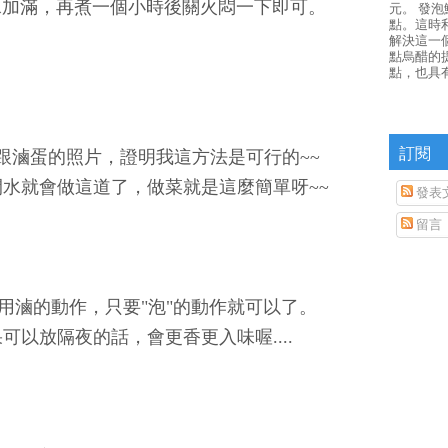
水加滿，再煮一個小時後關火悶一下即可。
元。 發
點。這時
解決這一
點烏醋的
點，也具
訂閱
跟滷蛋的照片，證明我這方法是可行的~~
水就會做這道了，做菜就是這麼簡單呀~~
發表
留言
用滷的動作，只要"泡"的動作就可以了。
可以放隔夜的話，會更香更入味喔....