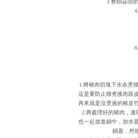
3.整顆蒜頭
1.將豬肉切塊下水汆燙
這是要防止燉煮後肉跟
再來就是沒燙過的豬皮竹
2.將處理好的豬肉，
也一起放進鍋中，加水
鍋蓋，然後