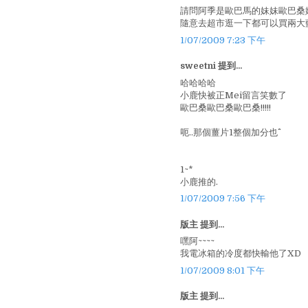
請問阿季是歐巴馬的妹妹歐巴桑
隨意去超市逛一下都可以買兩大
1/07/2009 7:23 下午
sweetni 提到...
哈哈哈哈
小鹿快被正Mei留言笑數了
歐巴桑歐巴桑歐巴桑!!!!!
呃..那個薑片1整個加分也^^
1~*
小鹿推的.
1/07/2009 7:56 下午
版主 提到...
嘿阿~~~~
我電冰箱的冷度都快輸他了XD
1/07/2009 8:01 下午
版主 提到...