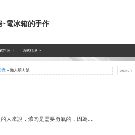
房~電冰箱的手作
»
»
式料理
西式料理
鬆做
» 懶人爌肉飯
的人來說，爌肉是需要勇氣的，因為....