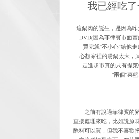
我已經吃了一
這鍋肉的誕生，是因為昨
DVD(因為菲律賓市面
買完就"不小心"給他
心想家裡的湯鍋太大，又
走進超市真的只有提菜
"兩個"菜籃裝
之前有說過菲律賓的
直接處理來吃，比如說原
醃料可以買，但我不喜歡