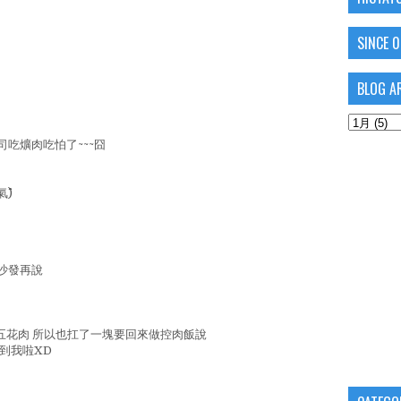
SINCE 
BLOG A
吃爌肉吃怕了~~~囧
^)
沙發再說
五花肉 所以也扛了一塊要回來做控肉飯說
到我啦XD