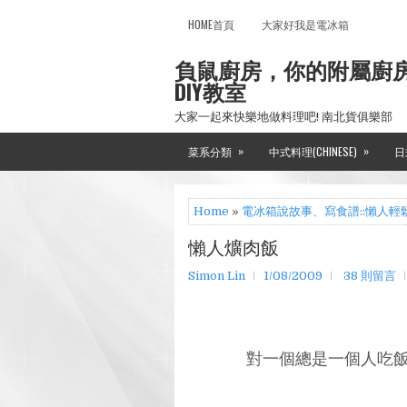
HOME首頁
大家好我是電冰箱
負鼠廚房，你的附屬廚
DIY教室
大家一起來快樂地做料理吧! 南北貨俱樂部
»
»
菜系分類
中式料理(CHINESE)
日
Home
»
電冰箱說故事、寫食譜::懶人輕
懶人爌肉飯
Simon Lin
1/08/2009
38 則留言
對一個總是一個人吃飯