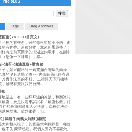
 THIS BLOG
r
Tags
Blog Archives
煎蛋(YAHOO首頁文)
自己種的有機蔥，雖然每根短短小小的，但
真的有夠香。這種好物，拿來煎蛋最棒了！
剛好有之前買回來的澎湖金鉤蝦米，在腦中
（想像一下味道），感...
飯+滷蛋+滷油豆腐+燙青菜
日子，如果能吃到一碗充滿台灣味的肉燥
真的沒有遺憾了唷~~~ 肉燥飯我已經煮過
，其實作法真的不難。 上禮拜天下飛機時
，發現有賣跟我們台灣...
炒飯
拜地基主，有一些拜拜過的冷飯，翻翻冰箱
跟鹹蛋，於是決定來試試看「鹹蛋炒飯」好
 以往炒飯我都是用大火快炒，這種炒法必
以免燒焦。雖然很香，但...
西式] 洋菇牛肉義大利麵(罐頭)
義大利麵來吃了，其實義大利麵算是一種速
，也不失 豪華感喔。我個人因為不喜歡吃