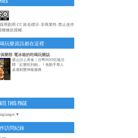
RIES
係採用
創用 CC 姓名標示-非商業性-禁止改作
 授權條款
授權.
喝玩樂資訊都在這裡
俱樂部-電冰箱的吃喝玩樂誌
釜山沙上美食｜台幣900狂嗑活
體「紅蟹吃到飽」！免動手專人
桌邊剝蟹神級服務
ATE THIS PAGE
anguage
▼
作訪問紀錄