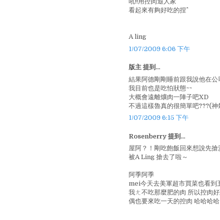
吼!!用控肉遐人家
看起來有夠好吃的捏^^
A ling
1/07/2009 6:06 下午
版主 提到...
結果阿德剛剛睡前跟我說他在公司
我目前也是吃怕狀態~~
大概會遠離爌肉一陣子吧XD
不過這樣魯真的很簡單吧???(神氣^
1/07/2009 6:15 下午
Rosenberry 提到...
屋阿？！剛吃飽飯回來想說先搶
被A Ling 搶去了啦～
阿季阿季
mei今天去美軍超市買菜也看到
我ㄤ不吃那麼肥的肉 所以控肉好
偶也要來吃一天的控肉 哈哈哈哈