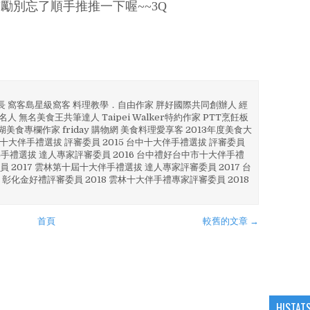
勵別忘了順手推推一下喔~~3Q
部長 窩客島星級窩客 料理教學．自由作家 胖好國際共同創辦人 經
人 無名美食王共筆達人 Taipei Walker特約作家 PTT烹飪板
澎湖美食專欄作家 friday 購物網 美食料理愛享客 2013年度美食大
4 彰化十大伴手禮選拔 評審委員 2015 台中十大伴手禮選拔 評審委員
林 伴手禮選拔 達人專家評審委員 2016 台中禮好台中市十大伴手禮
員 2017 雲林第十屆十大伴手禮選拔 達人專家評審委員 2017 台
 彰化金好禮評審委員 2018 雲林十大伴手禮專家評審委員 2018
首頁
較舊的文章 →
HISTAT