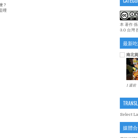
CATEGO
嬤？
藍哩
本 著作 
3.0 台灣
最新吃
南北貨
1 週前
TRANSL
Select L
媒體合