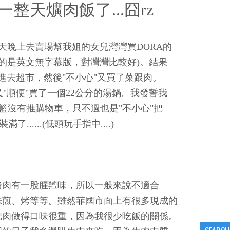
整天爌肉飯了...囧rz
天晚上去賣場幫我姐的女兒灣灣買DORA的
賣的是英文無字幕版，對灣灣比較好)。結果
走進去超市，然後"不小心"又買了菜跟肉。
"順便"買了一個22公分的湯鍋。我發誓我
籃沒有推購物車，只不過也是"不小心"把
滿了......(低頭玩手指中....)
豬肉有一股腥羶味，所以一般來說不適合
味煎、烤等等。雖然菲國市面上有很多現成的
把肉做得口味很重，因為我很少吃飯的關係。