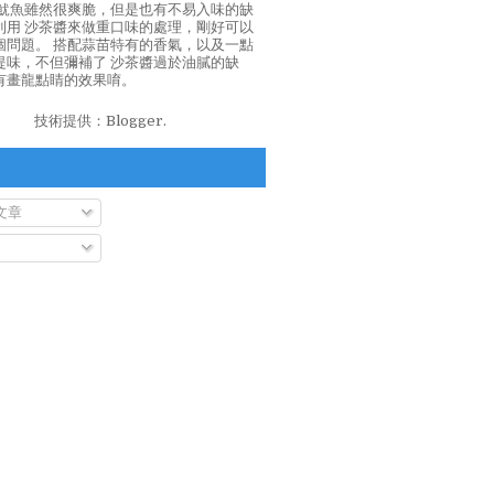
泡魷魚雖然很爽脆，但是也有不易入味的缺
利用 沙茶醬來做重口味的處理，剛好可以
個問題。 搭配蒜苗特有的香氣，以及一點
提味，不但彌補了 沙茶醬過於油膩的缺
有畫龍點睛的效果唷。
技術提供：
Blogger
.
文章