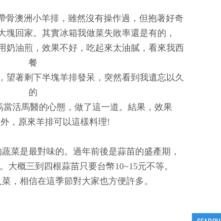
的帶骨澳洲小羊排，雖然沒有操作過，但抱著好奇
大塊回家。其實冰箱我做菜失敗率還是有的，
用奶油煎，效果不好，吃起來太油膩，看來我西
餐
，望著剩下半塊羊排發呆，突然看到我遺忘以久
的
馬當活馬醫的心態，做了這一道。結果，效果
外，原來羊排可以這樣料理!
的蔬菜是最對味的。過年前後是蒜苗的盛產期，
大概三到四根蒜苗只要台幣10~15元不等。
入菜，相信在這季節對大家也方便許多。