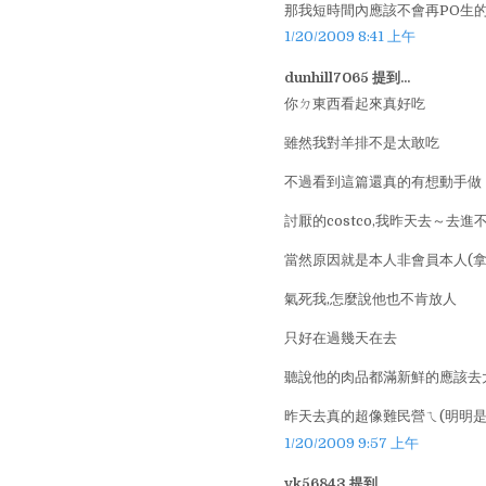
那我短時間內應該不會再PO生的了~
1/20/2009 8:41 上午
dunhill7065 提到...
你ㄉ東西看起來真好吃
雖然我對羊排不是太敢吃
不過看到這篇還真的有想動手做
討厭的costco,我昨天去～去進
當然原因就是本人非會員本人(拿
氣死我,怎麼說他也不肯放人
只好在過幾天在去
聽說他的肉品都滿新鮮的應該去大肆採
昨天去真的超像難民營ㄟ(明明是
1/20/2009 9:57 上午
vk56843 提到...