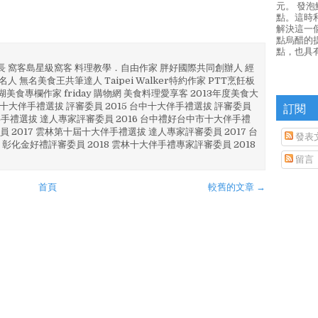
元。 發
點。這時
解決這一
點烏醋的
點，也具
部長 窩客島星級窩客 料理教學．自由作家 胖好國際共同創辦人 經
人 無名美食王共筆達人 Taipei Walker特約作家 PTT烹飪板
澎湖美食專欄作家 friday 購物網 美食料理愛享客 2013年度美食大
訂閱
4 彰化十大伴手禮選拔 評審委員 2015 台中十大伴手禮選拔 評審委員
林 伴手禮選拔 達人專家評審委員 2016 台中禮好台中市十大伴手禮
員 2017 雲林第十屆十大伴手禮選拔 達人專家評審委員 2017 台
發表
 彰化金好禮評審委員 2018 雲林十大伴手禮專家評審委員 2018
留言
首頁
較舊的文章 →