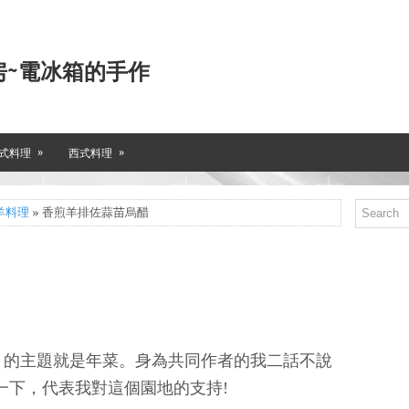
房~電冰箱的手作
»
»
式料理
西式料理
羊料理
» 香煎羊排佐蒜苗烏醋
月的主題就是年菜。身為共同作者的我二話不說
一下，代表我對這個園地的支持!