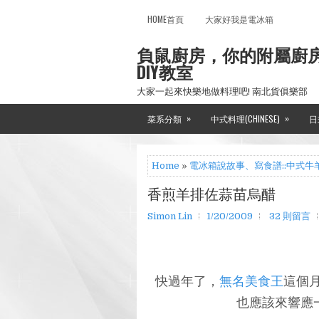
HOME首頁
大家好我是電冰箱
負鼠廚房，你的附屬廚
DIY教室
大家一起來快樂地做料理吧! 南北貨俱樂部
»
»
菜系分類
中式料理(CHINESE)
日
Home
»
電冰箱說故事、寫食譜::中式牛
香煎羊排佐蒜苗烏醋
Simon Lin
1/20/2009
32 則留言
快過年了，
無名美食王
這個
也應該來響應