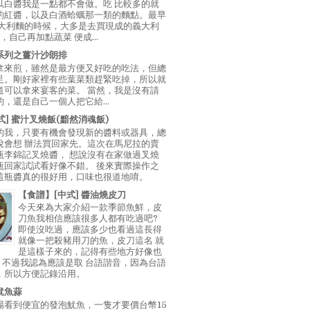
以白醬我是一點都不會做。吃 比較多的就
的紅醬，以及白酒蛤蠣那一類的麵點。最早
義大利麵的時候，大多是去買現成的義大利
E，自己再加點蔬菜 便成...
系列之薑汁沙朗排
拿來煎，雖然是最方便又好吃的吃法，但總
足。剛好家裡有些葉菜類趕緊吃掉，所以就
道可以拿來宴客的菜。 當然，我是沒有請
，還是自己一個人把它給...
中式] 蜜汁叉燒飯(黯然消魂飯)
的我，只要有機會發現新的醬料或器具，總
說會想 辦法買回家先。這次在馬尼拉的賣
瓶李錦記叉燒醬， 想說沒有在家做過叉燒
瓶回家試試看好像不錯。 後來實際操作之
這瓶醬真的很好用，口味也很道地唷。
【食譜】[中式] 醬油燒皮刀
今天來為大家介紹一款季節魚鮮，皮
刀魚我相信應該很多人都有吃過吧?
即使沒吃過，應該多少也看過這長得
就像一把殺豬用刀的魚，皮刀這名 就
是這樣子來的，記得有些地方好像也
"，不過我認為應該是取 台語諧音，因為台語
，所以方便記錄沿用。
魷魚蒜
場看到便宜的發泡魷魚，一隻才要價台幣15