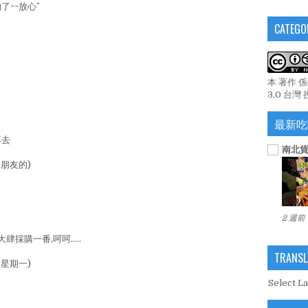
~放心^^
CATEGO
本 著作 
3.0 台灣
最新吃
不去
南北貨
朋友的)
2 週前
購一番,呵呵.....
TRANSL
星期一)
Select L