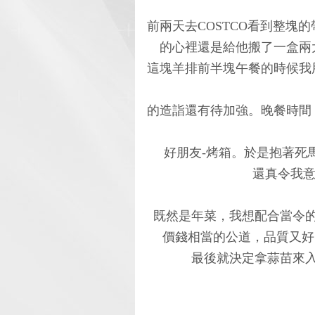
前兩天去COSTCO看到整塊
的心裡還是給他搬了一盒兩
這塊羊排前半塊午餐的時候我
的造詣還有待加強。晚餐時間
好朋友-烤箱。於是抱著死
還真令我意
既然是年菜，我想配合當令
價錢相當的公道，品質又好。
最後就決定拿蒜苗來