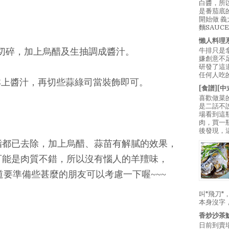
白醬，所
是番茄底
開始做 
麵SAUC
懶人料理
牛排只是
分切碎，加上烏醋及生抽調成醬汁。
嫌創意不
研發了這
任何人吃的
淋上醬汁，再切些蒜綠司當裝飾即可。
[食譜][
喜歡做菜
是二話不
場看到這
肉，買一
後發現，
脂都已去除，加上烏醋、蒜苗有解膩的效果，
可能是肉質不錯，所以沒有惱人的羊羶味，
要準備些甚麼的朋友可以考慮一下喔~~~
叫"飛刀
本身沒字
香炒沙茶
日前到賣