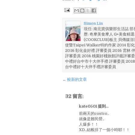
Simon Lin
現任: 南北貨俱樂部生活誌 
歷: 奇摩美食摩人 G+美食精選名
(COOKCLUB)板主 貝傳媒
使暨Taipei Walker特約作家 201
2016 彰化金好禮 評審委員 2016 雲
評審委員 2016 桃園好棧旅館評鑑評審委
中禮好台中市十大伴手禮 評審委員 2018
台中禮好十大伴手禮評審委員
← 較新的文章
32 留言:
kate0501 提到...
前兩天的costco..
就像是難民營..
人爆多！！
XD..結帳排了一個小時耶！！