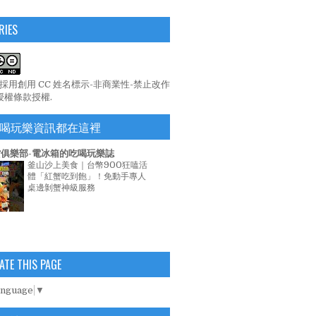
RIES
係採用
創用 CC 姓名標示-非商業性-禁止改作
 授權條款
授權.
喝玩樂資訊都在這裡
俱樂部-電冰箱的吃喝玩樂誌
釜山沙上美食｜台幣900狂嗑活
體「紅蟹吃到飽」！免動手專人
桌邊剝蟹神級服務
ATE THIS PAGE
anguage
▼