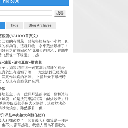
 THIS BLOG
r
Tags
Blog Archives
煎蛋(YAHOO首頁文)
自己種的有機蔥，雖然每根短短小小的，但
真的有夠香。這種好物，拿來煎蛋最棒了！
剛好有之前買回來的澎湖金鉤蝦米，在腦中
（想像一下味道），感...
飯+滷蛋+滷油豆腐+燙青菜
日子，如果能吃到一碗充滿台灣味的肉燥
真的沒有遺憾了唷~~~ 肉燥飯我已經煮過
，其實作法真的不難。 上禮拜天下飛機時
，發現有賣跟我們台灣...
炒飯
拜地基主，有一些拜拜過的冷飯，翻翻冰箱
跟鹹蛋，於是決定來試試看「鹹蛋炒飯」好
 以往炒飯我都是用大火快炒，這種炒法必
以免燒焦。雖然很香，但...
西式] 洋菇牛肉義大利麵(罐頭)
義大利麵來吃了，其實義大利麵算是一種速
，也不失 豪華感喔。我個人因為不喜歡吃