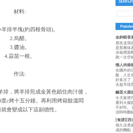
SEARCH
材料:
Popula
小羊排半塊(約四根骨頭)。
金鉤蝦香蔥
2.烏醋。
朋友送我
3.醬油。
是那蔥味
冰箱裡面
4.蒜苗一根。
跑一次空槍
懶人肉燥
在國外的
作法:
飯，人生也
好多次了
去超市採買
煎羊排，將羊排煎成金黃色鎖住肉汁後，
鹹蛋火腿
今天家裡
80度c烤十五分鐘。再利用烤箱餘溫悶
看到火腿
不好吃。
鐘就會變成以下這副德性。
須時時翻鍋
[食譜][
很久沒煮
成的麵點