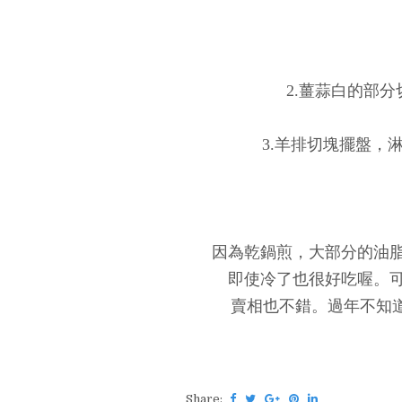
2.薑蒜白的部
3.羊排切塊擺盤，
因為乾鍋煎，大部分的油
即使冷了也很好吃喔。
賣相也不錯。過年不知道
Share: