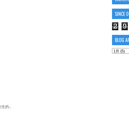
SINCE 
2
9
BLOG A
的...