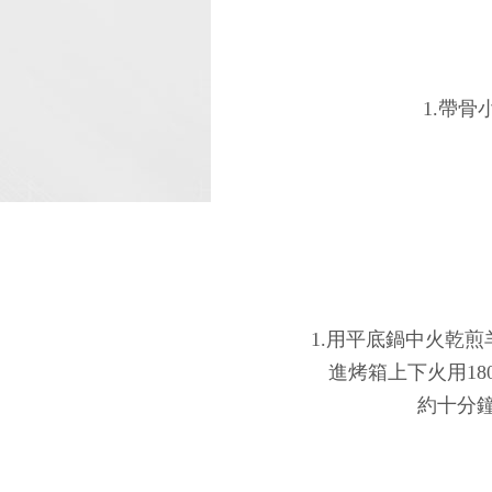
1.帶骨
1.用平底鍋中火乾
進烤箱上下火用1
約十分