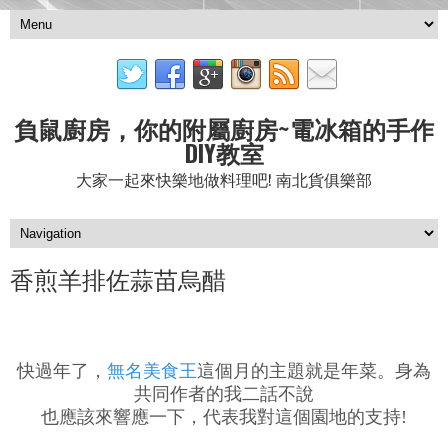
負鼠廚房，你的附屬廚房~電冰箱的手作
DIY教室
大家一起來快樂地做料理吧! 南北貨俱樂部
香煎羊排佐蒜苗烏醋
快過年了，
無名美食王
這個月的主題就是年菜。身為
共同作者的我二話不說
也應該來響應一下，代表我對這個園地的支持!