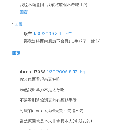
我也不願意阿...我敢吃蝦但不敢吃生的...
回覆
回覆
版主
1/20/2009 8:41 上午
那我短時間內應該不會再PO生的了~~放心^^
回覆
dunhill7065
1/20/2009 9:57 上午
你ㄉ東西看起來真好吃
雖然我對羊排不是太敢吃
不過看到這篇還真的有想動手做
討厭的costco,我昨天去～去進不去
當然原因就是本人非會員本人(拿朋友的)