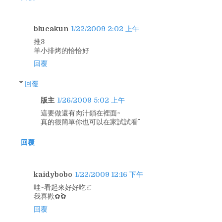
blueakun
1/22/2009 2:02 上午
推3
羊小排烤的恰恰好
回覆
回覆
版主
1/26/2009 5:02 上午
這要做還有肉汁鎖在裡面~
真的很簡單你也可以在家試試看^^
回覆
kaidybobo
1/22/2009 12:16 下午
哇~看起來好好吃ㄛ
我喜歡✿^^✿
回覆