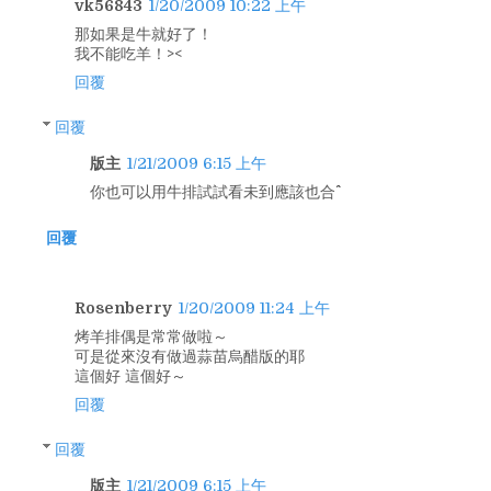
vk56843
1/20/2009 10:22 上午
那如果是牛就好了！
我不能吃羊！><
回覆
回覆
版主
1/21/2009 6:15 上午
你也可以用牛排試試看未到應該也合^^
回覆
Rosenberry
1/20/2009 11:24 上午
烤羊排偶是常常做啦～
可是從來沒有做過蒜苗烏醋版的耶
這個好 這個好～
回覆
回覆
版主
1/21/2009 6:15 上午