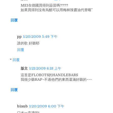
MEI在德國買得到蒜苗嗎????
如果買得到沒有烏醋可以用梅林辣醬油代替喔^^
回覆
pp
1/20/2009 5:49 下午
誰的歌 好聽耶
回覆
回覆
版主
1/21/2009 6:18 上午
這首是FLOBOTS的HANDLEBARS
我很少聽RAP~不過他們的東西還滿好聽的~~~
回覆
biaub
1/20/2009 6:00 下午
口水一直滴啦!