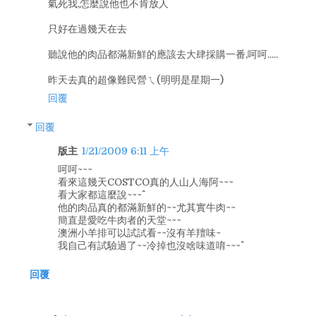
氣死我,怎麼說他也不肯放人
只好在過幾天在去
聽說他的肉品都滿新鮮的應該去大肆採購一番,呵呵.....
昨天去真的超像難民營ㄟ(明明是星期一)
回覆
回覆
版主
1/21/2009 6:11 上午
呵呵~~~
看來這幾天COSTCO真的人山人海阿~~~
看大家都這麼說~~~^^
他的肉品真的都滿新鮮的~~尤其實牛肉~~
簡直是愛吃牛肉者的天堂~~~
澳洲小羊排可以試試看~~沒有羊羶味~
我自己有試驗過了~~冷掉也沒啥味道唷~~~^^
回覆