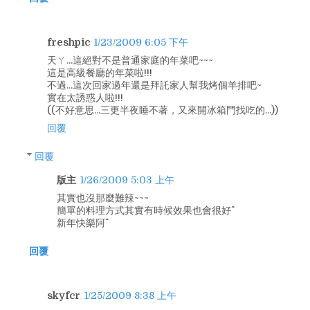
freshpic
1/23/2009 6:05 下午
天ㄚ...這絕對不是普通家庭的年菜吧~~~
這是高級餐廳的年菜啦!!!
不過...這次回家過年還是拜託家人幫我烤個羊排吧~
實在太誘惑人啦!!!
((不好意思...三更半夜睡不著，又來開冰箱門找吃的...))
回覆
回覆
版主
1/26/2009 5:03 上午
其實也沒那麼難辣~~~
簡單的料理方式其實有時候效果也會很好^^
新年快樂阿^^
回覆
skyfcr
1/25/2009 8:38 上午