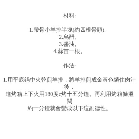
材料:
1.帶骨小羊排半塊(約四根骨頭)。
2.烏醋。
3.醬油。
4.蒜苗一根。
作法:
1.用平底鍋中火乾煎羊排，將羊排煎成金黃色鎖住肉汁
後，
進烤箱上下火用180度c烤十五分鐘。再利用烤箱餘溫
悶
約十分鐘就會變成以下這副德性。