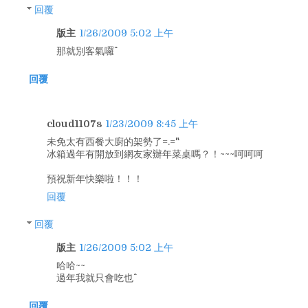
回覆
版主
1/26/2009 5:02 上午
那就別客氣囉^^
回覆
cloud1107s
1/23/2009 8:45 上午
未免太有西餐大廚的架勢了=.="
冰箱過年有開放到網友家辦年菜桌嗎？！~~~呵呵呵
預祝新年快樂啦！！！
回覆
回覆
版主
1/26/2009 5:02 上午
哈哈~~
過年我就只會吃也^^
回覆