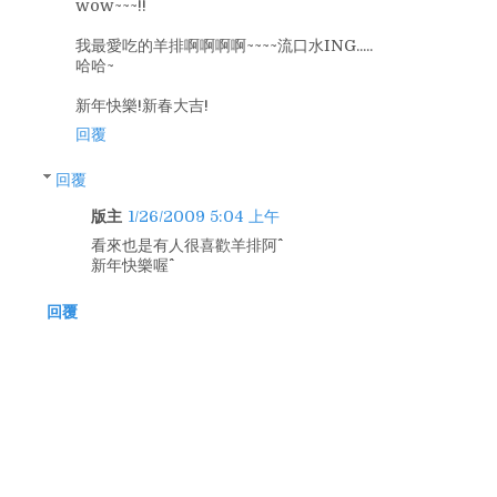
wow~~~!!
我最愛吃的羊排啊啊啊啊~~~~流口水ING.....
哈哈~
新年快樂!新春大吉!
回覆
回覆
版主
1/26/2009 5:04 上午
看來也是有人很喜歡羊排阿^^
新年快樂喔^^
回覆