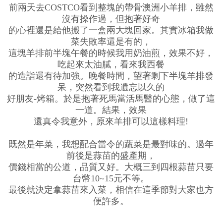
前兩天去COSTCO看到整塊的帶骨澳洲小羊排，雖然
沒有操作過，但抱著好奇
的心裡還是給他搬了一盒兩大塊回家。其實冰箱我做
菜失敗率還是有的，
這塊羊排前半塊午餐的時候我用奶油煎，效果不好，
吃起來太油膩，看來我西餐
的造詣還有待加強。晚餐時間，望著剩下半塊羊排發
呆，突然看到我遺忘以久的
好朋友-烤箱。於是抱著死馬當活馬醫的心態，做了這
一道。結果，效果
還真令我意外，原來羊排可以這樣料理!
既然是年菜，我想配合當令的蔬菜是最對味的。過年
前後是蒜苗的盛產期，
價錢相當的公道，品質又好。大概三到四根蒜苗只要
台幣10~15元不等。
最後就決定拿蒜苗來入菜，相信在這季節對大家也方
便許多。