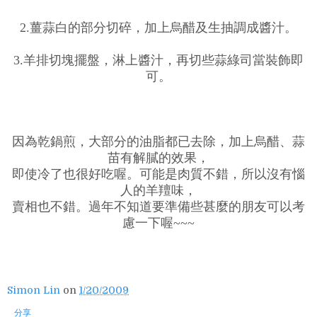
2.薑蒜白的部分切碎，加上烏醋及生抽調成醬汁。
3.羊排切塊擺盤，淋上醬汁，再切些蒜綠司當裝飾即
可。
因為乾鍋煎，大部分的油脂都已去除，加上烏醋、蒜
苗有解膩的效果，
即使冷了也很好吃喔。可能是肉質不錯，所以沒有惱
人的羊羶味，
賣相也不錯。過年不知道要準備些甚麼的朋友可以考
慮一下喔~~~
Simon Lin
on
1/20/2009
分享