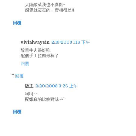
大陸酸菜我也不喜歡~
感覺就霉霉的~~賣相很差!!
回覆
vivialwaysin
2/19/2008 1:16 下午
酸菜牛肉很好吃
配個手工拉麵最棒了
回覆
回覆
版主
2/20/2008 3:26 上午
呵呵~~
配麵真的比較對味~~^^
回覆