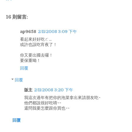
16 則留言:
ap9658
2/11/2008 3:09 下午
看起來好好吃ㄛ...
或許也該吃宵夜了！
你又要出國去囉！
要保重呦！
回覆
回覆
版主
2/11/2008 3:20 下午
我這次過年有把你的泡菜拿出來請朋友吃~
他們都說很好吃唷~~
還問我要怎麼跟你買也~~
回覆