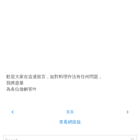
歡迎大家在這邊留言，如對料理作法有任何問題，
我將盡量
為各位做解答!!!
‹
›
首頁
查看網路版