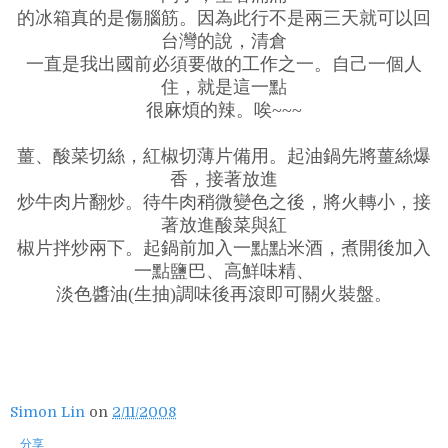
的冰箱真的是傷腦筋。因為此行不是兩三天就可以回
台灣的說，清倉
一直是我出國前必須要做的工作之一。自己一個人
住，就是這一點
很麻煩的辣。唉~~~
薑、酸菜切絲，紅椒切薄片備用。起油鍋先將薑絲爆
香，接著放進
炒牛肉片翻炒。待牛肉稍微變色之後，將火轉小，接
著放進酸菜與紅
椒片拌炒兩下。起鍋前加入一點點米酒，煮開後加入
一點鹽巴、高鮮味精、
淡色醬油(生抽)調味後再滾即可關火裝盤。
Simon Lin
on
2/11/2008
分享