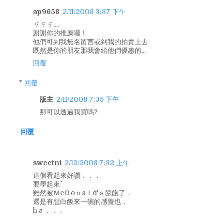
ap9658
2/11/2008 3:37 下午
ㄎㄎㄎ....
謝謝你的推薦囉！
他們可到我無名留言或到我的拍賣上去
既然是你的朋友那我會給他們優惠的...
回覆
回覆
版主
2/11/2008 7:35 下午
那可以透過我買嗎?
回覆
sweetni
2/12/2008 7:32 上午
這個看起來好讚．．．
要學起來^^
雖然被ＭcＤoｎaｌd'ｓ餵飽了．
還是有想白飯來一碗的感覺也．
hａ．．．