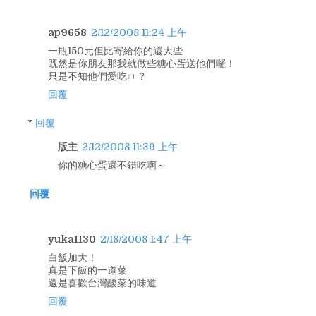
ap9658
2/12/2008 11:24 上午
一瓶150元但比寄給你的還大些
既然是你朋友那我就做些糖心蛋送他們囉！
只是不知他們愛吃ㄇ？
回覆
回覆
版主
2/12/2008 11:39 上午
你的糖心蛋還不錯吃啊～
回覆
yuka1130
2/18/2008 1:47 上午
白飯加大！
真是下飯的一道菜
還是喜歡台灣酸菜的味道
回覆