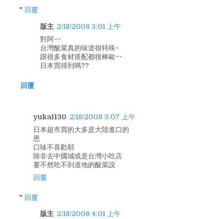
回覆
版主
2/18/2008 3:01 上午
對阿~~
台灣酸菜真的味道很特殊~
跟很多食材搭配都很棒歐~~
日本買得到嗎??
回覆
yuka1130
2/18/2008 3:07 上午
日本超市買的大多是大陸進口的
恩
口味不喜歡耶
除非去中國城或是台灣小吃店
要不然吃不到道地的酸菜說
回覆
回覆
版主
2/18/2008 4:01 上午