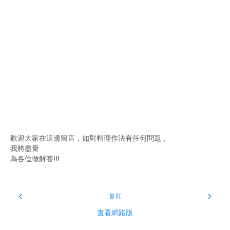
歡迎大家在這邊留言，如對料理作法有任何問題，
我將盡量
為各位做解答!!!
‹
›
首頁
查看網路版