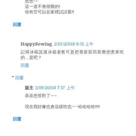
恩恩~~
這一道不會很難的!
你有空可以在家裡試試看!!
回覆
HappySewing
2/13/2008 9:51 上午
記得冰箱說過冰箱老爸可是把香菜當茼蒿整把煮來吃
的，是吧？
回覆
回覆
版主
2/19/2008 7:17 上午
恭喜您答對了~~~
現在我好像也會這樣吃也~~~哈哈哈哈!!!!
回覆