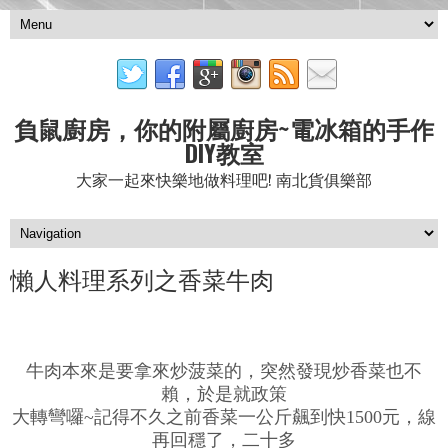
負鼠廚房，你的附屬廚房~電冰箱的手作
DIY教室
大家一起來快樂地做料理吧! 南北貨俱樂部
懶人料理系列之香菜牛肉
牛肉本來是要拿來炒菠菜的，突然發現炒香菜也不
賴，於是就政策
大轉彎囉~記得不久之前香菜一公斤飆到快1500元，線
再回穩了，二十多