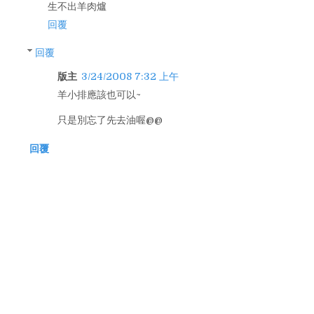
生不出羊肉爐
回覆
回覆
版主
3/24/2008 7:32 上午
羊小排應該也可以~
只是別忘了先去油喔@@
回覆