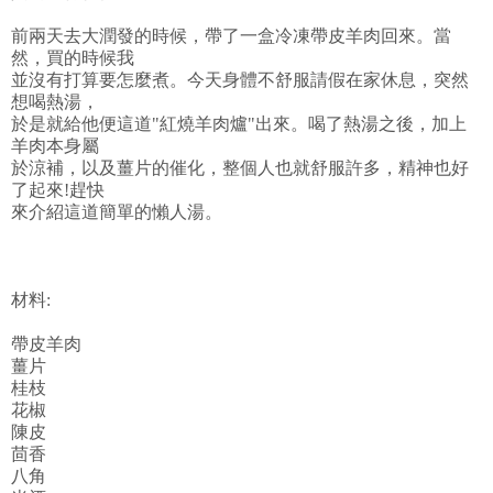
前兩天去大潤發的時候，帶了一盒冷凍帶皮羊肉回來。當
然，買的時候我
並沒有打算要怎麼煮。今天身體不舒服請假在家休息，突然
想喝熱湯，
於是就給他便這道"紅燒羊肉爐"出來。喝了熱湯之後，加上
羊肉本身屬
於涼補，以及薑片的催化，整個人也就舒服許多，精神也好
了起來!趕快
來介紹這道簡單的懶人湯。
材料:
帶皮羊肉
薑片
桂枝
花椒
陳皮
茴香
八角