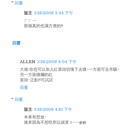
回覆
版主
3/18/2008 3:44 下午
ㄏㄏ~~
那個真的也滿方便的!!
回覆
ALLEN
3/18/2008 4:04 下午
大佬:你也可以加入紅菜頭切塊下去燉~一方面可去羊騷~
另一方面燉爛的紅
菜頭~正點!!可試試
回覆
回覆
版主
3/18/2008 4:10 下午
本來有想放~
後來因為不想吃所以就算ㄌ~~~@@