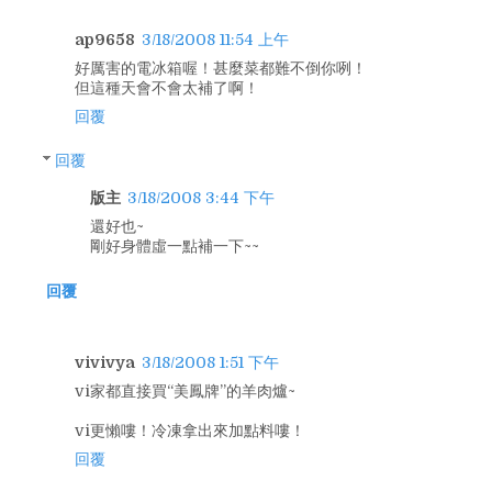
ap9658
3/18/2008 11:54 上午
好厲害的電冰箱喔！甚麼菜都難不倒你咧！
但這種天會不會太補了啊！
回覆
回覆
版主
3/18/2008 3:44 下午
還好也~
剛好身體虛一點補一下~~
回覆
vivivya
3/18/2008 1:51 下午
vi家都直接買“美鳳牌”的羊肉爐~
vi更懶嘍！冷凍拿出來加點料嘍！
回覆