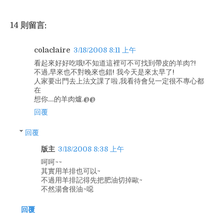
14 則留言:
colaclaire
3/18/2008 8:11 上午
看起來好好吃哦!不知道這裡可不可找到帶皮的羊肉?!
不過,早來也不對晚來也錯! 我今天是來太早了!
人家要出門去上法文課了啦,我看待會兒一定很不專心都
在
想你....的羊肉爐.@@
回覆
回覆
版主
3/18/2008 8:38 上午
呵呵~~
其實用羊排也可以~
不過用羊排記得先把肥油切掉歐~
不然湯會很油~噁
回覆