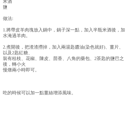
米酒
鹽
做法:
1.將帶皮羊肉塊放入鍋中，鍋子深一點，加入半瓶米酒後，加
水淹過羊肉。
2.煮開後，把渣渣撈掉，加入兩湯匙醬油(染色就好)、薑片、
以及2匙紅糖、
裝有桂枝、花椒、陳皮、茴香、八角的藥包、2茶匙的鹽巴之
後，轉小火
慢燉兩小時即可。
吃的時候可以加一點薑絲增添風味。