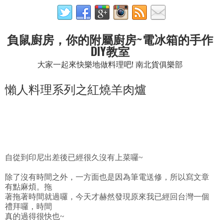
負鼠廚房，你的附屬廚房~電冰箱的手作
DIY教室
大家一起來快樂地做料理吧! 南北貨俱樂部
懶人料理系列之紅燒羊肉爐
自從到印尼出差後已經很久沒有上菜囉~
除了沒有時間之外，一方面也是因為筆電送修，所以寫文章
有點麻煩。拖
著拖著時間就過囉，今天才赫然發現原來我已經回台灣一個
禮拜囉，時間
真的過得很快也~