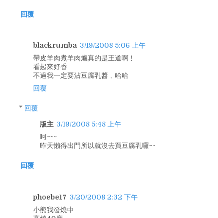
回覆
blackrumba
3/19/2008 5:06 上午
帶皮羊肉煮羊肉爐真的是王道啊﹗
看起來好香
不過我一定要沾豆腐乳醬﹐哈哈
回覆
回覆
版主
3/19/2008 5:48 上午
呵~~~
昨天懶得出門所以就沒去買豆腐乳囉~~
回覆
phoebe17
3/20/2008 2:32 下午
小熊我發燒中