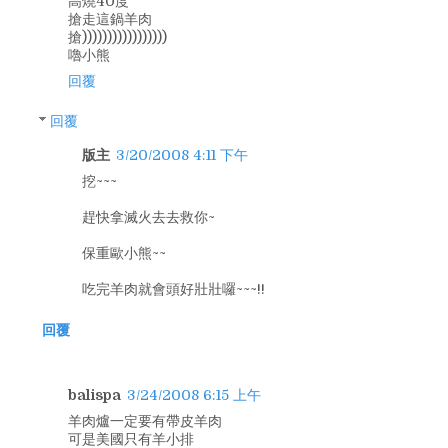
高燒40度
搶走這鍋羊肉
搶)))))))))))))))))
嚕小熊
回覆
回覆
版主
3/20/2008 4:11 下午
挖~~~
趕快拿滅火去去救你~
保重歐小熊~~
吃完羊肉就會頭好壯壯囉~~~!!
回覆
balispa
3/24/2008 6:15 上午
羊肉爐一定要有帶皮羊肉
可是美國只有羊小排