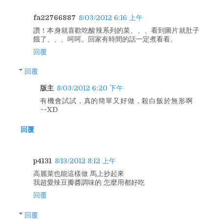
fa22766887
8/03/2012 6:16 上午
讚！本身就喜歡吃酸辣系列的菜、、、看到圖片就肚子
餓了、、、呵呵。回家有時間的話一定煮看看。
回覆
回覆
版主
8/03/2012 6:20 下午
有機會試試，真的簡單又好做，殺白飯於無形啊
~~XD
回覆
p4131
8/13/2012 8:12 上午
高麗菜也能這樣做 馬上抄起來
我超愛辣豆瓣醬調味的 怎麼用都好吃
回覆
回覆