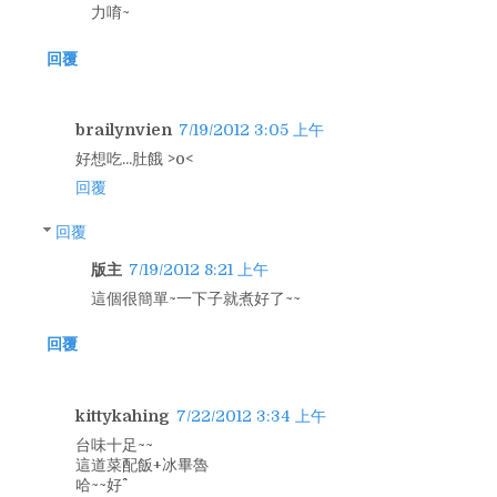
力唷~
回覆
brailynvien
7/19/2012 3:05 上午
好想吃...肚餓 >o<
回覆
回覆
版主
7/19/2012 8:21 上午
這個很簡單~一下子就煮好了~~
回覆
kittykahing
7/22/2012 3:34 上午
台味十足~~
這道菜配飯+冰畢魯
哈~~好^^