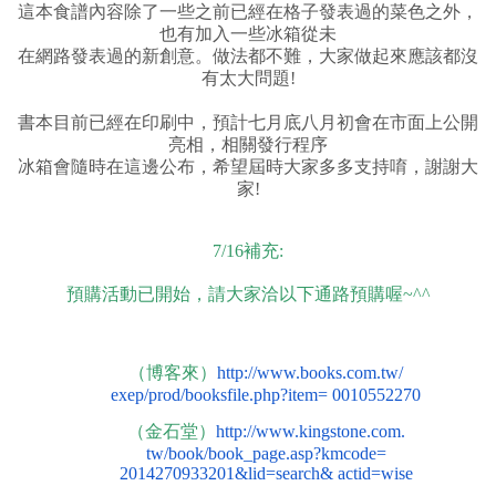
這本食譜內容除了一些之前已經在格子發表過的菜色之外，
也有加入一些冰箱從未
在網路發表過的新創意。做法都不難，大家做起來應該都沒
有太大問題!
書本目前已經在印刷中，預計七月底八月初會在市面上公開
亮相，相關發行程序
冰箱會隨時在這邊公布，希望屆時大家多多支持唷，謝謝大
家!
7/16補充:
預購活動已開始，請大家洽以下通路預購喔~^^
（博客來）
http://www.books.com.tw/
exep/prod/booksfile.php?item= 0010552270
（金石堂）
http://www.kingstone.com.
tw/book/book_page.asp?kmcode=
2014270933201&lid=search& actid=wise