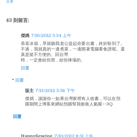
分享
43 則留言:
傑媽
7/10/2012 5:34 上午
恭喜冰箱，早就聽我老公提起你要出書，終於盼到了。
不過，我就真的一邊煮菜，一邊開著電腦看食譜呢。還
真是挺不方便的。回台灣
時，一定會給你買，給你捧場的。
回覆
回覆
版主
7/13/2012 5:56 下午
傑媽，謝謝你~~如果台灣家裡有人收書，可以在預
購期間上博客來網站預購幫我衝衝人氣喔~~3Q
回覆
HappySewing
7/10/2012 9:51 上午