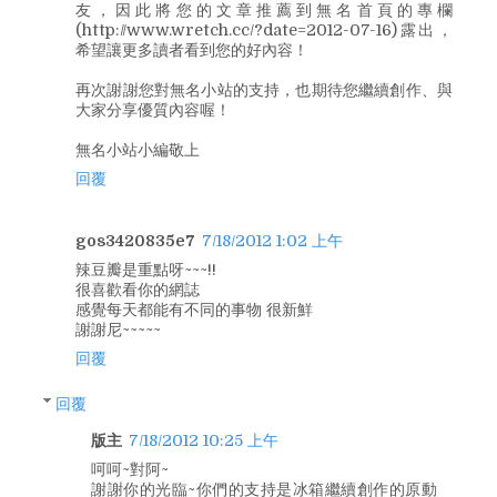
友，因此將您的文章推薦到無名首頁的專欄
(http://www.wretch.cc/?date=2012-07-16)露出，
希望讓更多讀者看到您的好內容！
再次謝謝您對無名小站的支持，也期待您繼續創作、與
大家分享優質內容喔！
無名小站小編敬上
回覆
gos3420835e7
7/18/2012 1:02 上午
辣豆瓣是重點呀~~~!!
很喜歡看你的網誌
感覺每天都能有不同的事物 很新鮮
謝謝尼~~~~~
回覆
回覆
版主
7/18/2012 10:25 上午
呵呵~對阿~
謝謝你的光臨~你們的支持是冰箱繼續創作的原動