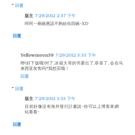
回覆
版主
7/29/2012 2:37 下午
呵呵~~兩碗應該不夠給你四碗~XD
回覆
Yellowmoon39
7/29/2012 3:33 下午
哗!好下饭哦!对了,冰箱大哥的书要出了,恭喜了, 会在马
来西亚发售吗?我想买哦！
回覆
回覆
版主
7/29/2012 3:53 下午
目前好像沒有海外發行計畫說~你可以上博客來網
站看看~
回覆