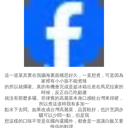
這一道菜其實在我腦海裏面構思好久，一直想煮，可是因為
家裡有小小孩不能煮辣
的所以就擱著。真的有機會完成是趁冰箱出差在馬尼拉家的
時候，反正自己吃顧慮
就沒有那麼多囉。菲律賓的高麗菜本身口感較台灣來得硬，
所以煮這道時我有多加一
點水下去悶。如果改成台灣高麗菜，品質較好，也許烹調步
驟可以少悶一點，但是我
想這樣的口味不管是在國內還國外，都會是一道讓白飯又要
恨你的料理。