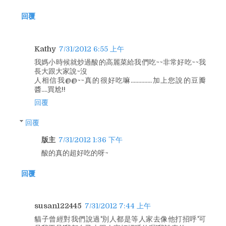
回覆
Kathy
7/31/2012 6:55 上午
我媽小時候就炒過酸的高麗菜給我們吃~~非常好吃~~我
長大跟大家說~沒
人相信我@@~~真的很好吃嘛..............加上您說的豆瓣
醬....買尬!!
回覆
回覆
版主
7/31/2012 1:36 下午
酸的真的超好吃的呀~
回覆
susan122445
7/31/2012 7:44 上午
貓子曾經對我們說過'別人都是等人家去像他打招呼'可