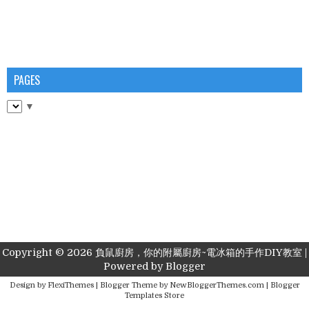
PAGES
▼
Copyright ©
2026
負鼠廚房，你的附屬廚房~電冰箱的手作DIY教室
|
Powered by
Blogger
Design by
FlexiThemes
| Blogger Theme by
NewBloggerThemes.com
|
Blogger
Templates Store