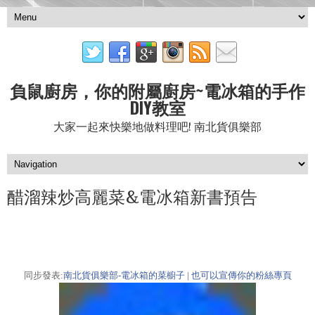
負鼠廚房，你的附屬廚房~電冰箱的手作
DIY教室
大家一起來快樂地做料理吧! 南北貨俱樂部
醋溜辣炒高麗菜&電冰箱新書預告
同步發表:
南北貨俱樂部-電冰箱的菜櫥子
|
也可以宣傳你的粉絲專頁