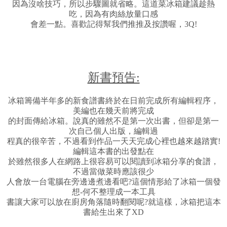
因為沒啥技巧，所以步驟圖就省略。這道菜冰箱建議趁熱
吃，因為有肉絲放量口感
會差一點。喜歡記得幫我們推推及按讚喔，3Q!
新書預告:
冰箱籌備半年多的新食譜書終於在日前完成所有編輯程序，
美編也在幾天前將完成
的封面傳給冰箱。說真的雖然不是第一次出書，但卻是第一
次自己個人出版，編輯過
程真的很辛苦，不過看到作品一天天完成心裡也越來越踏實!
編輯這本書的出發點在
於雖然很多人在網路上很容易可以閱讀到冰箱分享的食譜，
不過當做菜時應該很少
人會放一台電腦在旁邊邊煮邊看吧?這個情形給了冰箱一個發
想-何不整理成一本工具
書讓大家可以放在廚房角落隨時翻閱呢?就這樣，冰箱把這本
書給生出來了XD