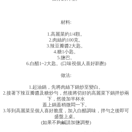
材料:
1.高麗菜約1/4顆。
2.肉絲約100克。
3.辣豆瓣醬2大匙。
4.糖1小匙。
5.鹽巴。
6.白醋1~2大匙。(口味視個人喜好斟酌)
做法:
1.起油鍋，先將肉絲下鍋炒至變白。
2.接著下辣豆瓣醬及糖炒勻，然後將切好的高麗菜下鍋拌炒兩
下，然後加半杯水
蓋上鍋蓋稍微悶一下。
3.等到高麗菜呈個人喜好脆度，加入白醋調味，拌勻之後即可
盛盤上桌。
(如果不夠鹹請加鹽調整)