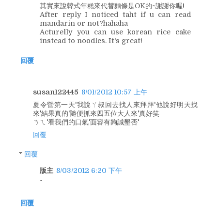
其實來說韓式年糕來代替麵條是OK的~謝謝你喔!
After reply I noticed taht if u can read
mandarin or not?hahaha
Acturelly you can use korean rice cake
instead to noodles. It's great!
回覆
susan122445
8/01/2012 10:57 上午
夏令營第一天'我說ㄚ叔回去找人來拜拜'他說好明天找
來'結果真的'隨便抓來四五位大人來'真好笑
ㄋㄟ'看我們的口氣'面容有夠誠墾否'
回覆
回覆
版主
8/03/2012 6:20 下午
回覆