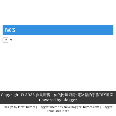
PAGES
▼
Copyright ©
2026
負鼠廚房，你的附屬廚房~電冰箱的手作DIY教室
|
Powered by
Blogger
Design by
FlexiThemes
| Blogger Theme by
NewBloggerThemes.com
|
Blogger
Templates Store