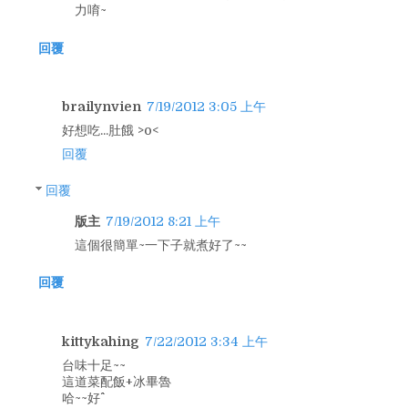
力唷~
回覆
brailynvien
7/19/2012 3:05 上午
好想吃...肚餓 >o<
回覆
回覆
版主
7/19/2012 8:21 上午
這個很簡單~一下子就煮好了~~
回覆
kittykahing
7/22/2012 3:34 上午
台味十足~~
這道菜配飯+冰畢魯
哈~~好^^