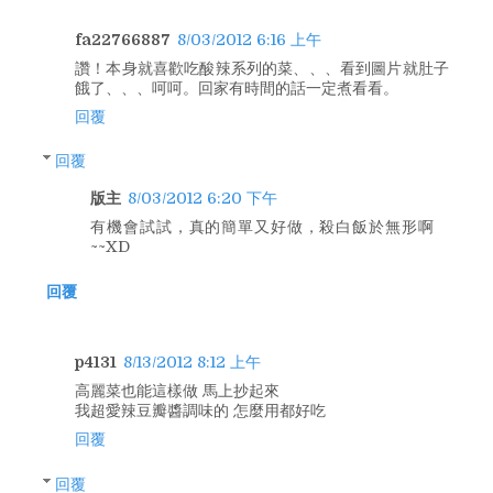
fa22766887
8/03/2012 6:16 上午
讚！本身就喜歡吃酸辣系列的菜、、、看到圖片就肚子
餓了、、、呵呵。回家有時間的話一定煮看看。
回覆
回覆
版主
8/03/2012 6:20 下午
有機會試試，真的簡單又好做，殺白飯於無形啊
~~XD
回覆
p4131
8/13/2012 8:12 上午
高麗菜也能這樣做 馬上抄起來
我超愛辣豆瓣醬調味的 怎麼用都好吃
回覆
回覆