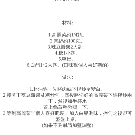
材料:
1.高麗菜約1/4顆。
2.肉絲約100克。
3.辣豆瓣醬2大匙。
4.糖1小匙。
5.鹽巴。
6.白醋1~2大匙。(口味視個人喜好斟酌)
做法:
1.起油鍋，先將肉絲下鍋炒至變白。
2.接著下辣豆瓣醬及糖炒勻，然後將切好的高麗菜下鍋拌炒兩
下，然後加半杯水
蓋上鍋蓋稍微悶一下。
3.等到高麗菜呈個人喜好脆度，加入白醋調味，拌勻之後即可
盛盤上桌。
(如果不夠鹹請加鹽調整)