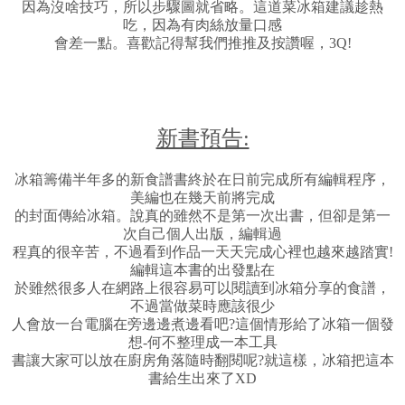
因為沒啥技巧，所以步驟圖就省略。這道菜冰箱建議趁熱
吃，因為有肉絲放量口感
會差一點。喜歡記得幫我們推推及按讚喔，3Q!
新書預告:
冰箱籌備半年多的新食譜書終於在日前完成所有編輯程序，
美編也在幾天前將完成
的封面傳給冰箱。說真的雖然不是第一次出書，但卻是第一
次自己個人出版，編輯過
程真的很辛苦，不過看到作品一天天完成心裡也越來越踏實!
編輯這本書的出發點在
於雖然很多人在網路上很容易可以閱讀到冰箱分享的食譜，
不過當做菜時應該很少
人會放一台電腦在旁邊邊煮邊看吧?這個情形給了冰箱一個發
想-何不整理成一本工具
書讓大家可以放在廚房角落隨時翻閱呢?就這樣，冰箱把這本
書給生出來了XD