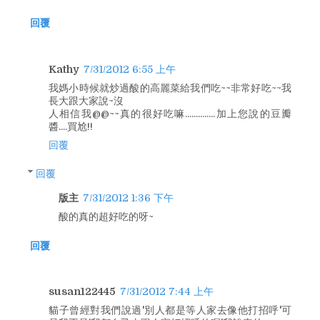
回覆
Kathy
7/31/2012 6:55 上午
我媽小時候就炒過酸的高麗菜給我們吃~~非常好吃~~我
長大跟大家說~沒
人相信我@@~~真的很好吃嘛..............加上您說的豆瓣
醬....買尬!!
回覆
回覆
版主
7/31/2012 1:36 下午
酸的真的超好吃的呀~
回覆
susan122445
7/31/2012 7:44 上午
貓子曾經對我們說過'別人都是等人家去像他打招呼'可