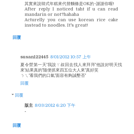
其實來說韓式年糕來代替麵條是OK的~謝謝你喔!
After reply I noticed taht if u can read
mandarin or not?hahaha
Acturelly you can use korean rice cake
instead to noodles. It's great!
回覆
susan122445
8/01/2012 10:57 上午
夏令營第一天'我說ㄚ叔回去找人來拜拜'他說好明天找
來'結果真的'隨便抓來四五位大人來'真好笑
ㄋㄟ'看我們的口氣'面容有夠誠墾否'
回覆
回覆
版主
8/03/2012 6:20 下午
回覆