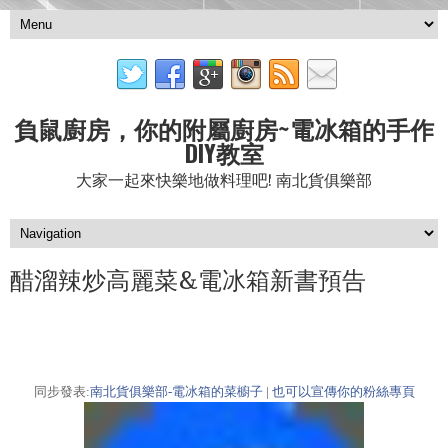
負鼠廚房，你的附屬廚房~電冰箱的手作
DIY教室
大家一起來快樂地做料理吧! 南北貨俱樂部
醋溜辣炒高麗菜&電冰箱新書預告
同步發表:
南北貨俱樂部-電冰箱的菜櫥子
|
也可以宣傳你的粉絲專頁