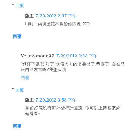
回覆
版主
7/29/2012 2:37 下午
呵呵~~兩碗應該不夠給你四碗~XD
回覆
Yellowmoon39
7/29/2012 3:33 下午
哗!好下饭哦!对了,冰箱大哥的书要出了,恭喜了, 会在马
来西亚发售吗?我想买哦！
回覆
回覆
版主
7/29/2012 3:53 下午
目前好像沒有海外發行計畫說~你可以上博客來網
站看看~
回覆