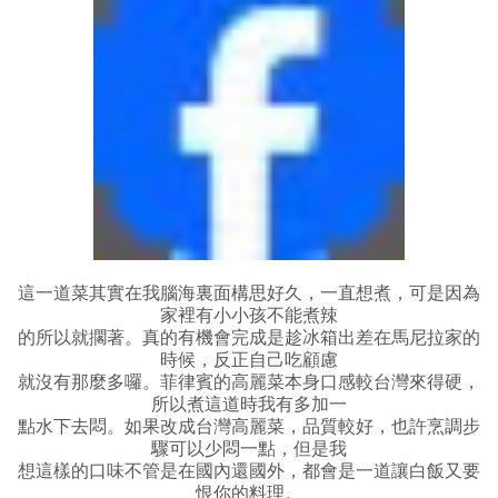
這一道菜其實在我腦海裏面構思好久，一直想煮，可是因為
家裡有小小孩不能煮辣
的所以就擱著。真的有機會完成是趁冰箱出差在馬尼拉家的
時候，反正自己吃顧慮
就沒有那麼多囉。菲律賓的高麗菜本身口感較台灣來得硬，
所以煮這道時我有多加一
點水下去悶。如果改成台灣高麗菜，品質較好，也許烹調步
驟可以少悶一點，但是我
想這樣的口味不管是在國內還國外，都會是一道讓白飯又要
恨你的料理。