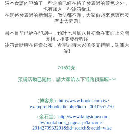
這本食譜內容除了一些之前已經在格子發表過的菜色之外，
也有加入一些冰箱從未
在網路發表過的新創意。做法都不難，大家做起來應該都沒
有太大問題!
書本目前已經在印刷中，預計七月底八月初會在市面上公開
亮相，相關發行程序
冰箱會隨時在這邊公布，希望屆時大家多多支持唷，謝謝大
家!
7/16補充:
預購活動已開始，請大家洽以下通路預購喔~^^
（博客來）
http://www.books.com.tw/
exep/prod/booksfile.php?item= 0010552270
（金石堂）
http://www.kingstone.com.
tw/book/book_page.asp?kmcode=
2014270933201&lid=search& actid=wise