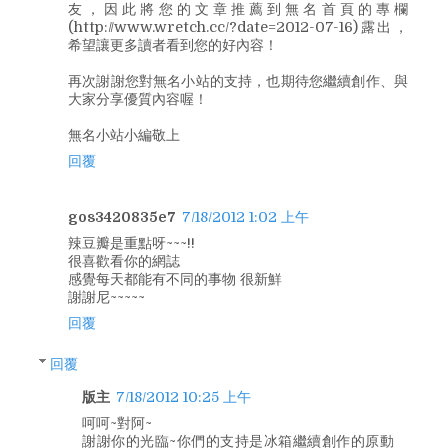
友，因此將您的文章推薦到無名首頁的專欄
(http://www.wretch.cc/?date=2012-07-16)露出，
希望讓更多讀者看到您的好內容！
再次謝謝您對無名小站的支持，也期待您繼續創作、與
大家分享優質內容喔！
無名小站小編敬上
回覆
gos3420835e7
7/18/2012 1:02 上午
辣豆瓣是重點呀~~~!!
很喜歡看你的網誌
感覺每天都能有不同的事物 很新鮮
謝謝尼~~~~~
回覆
回覆
版主
7/18/2012 10:25 上午
呵呵~對阿~
謝謝你的光臨~你們的支持是冰箱繼續創作的原動