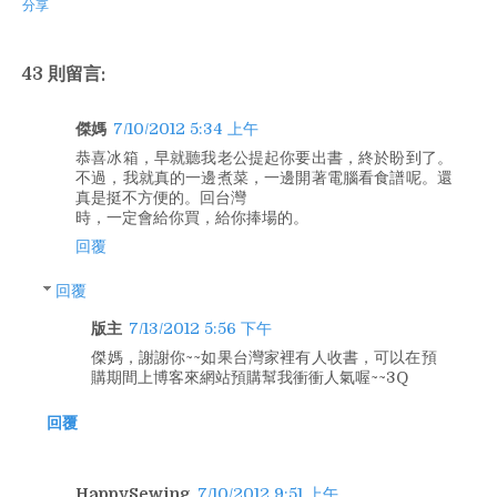
分享
43 則留言:
傑媽
7/10/2012 5:34 上午
恭喜冰箱，早就聽我老公提起你要出書，終於盼到了。
不過，我就真的一邊煮菜，一邊開著電腦看食譜呢。還
真是挺不方便的。回台灣
時，一定會給你買，給你捧場的。
回覆
回覆
版主
7/13/2012 5:56 下午
傑媽，謝謝你~~如果台灣家裡有人收書，可以在預
購期間上博客來網站預購幫我衝衝人氣喔~~3Q
回覆
HappySewing
7/10/2012 9:51 上午