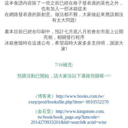
這本食譜內容除了一些之前已經在格子發表過的菜色之外，
也有加入一些冰箱從未
在網路發表過的新創意。做法都不難，大家做起來應該都沒
有太大問題!
書本目前已經在印刷中，預計七月底八月初會在市面上公開
亮相，相關發行程序
冰箱會隨時在這邊公布，希望屆時大家多多支持唷，謝謝大
家!
7/16補充:
預購活動已開始，請大家洽以下通路預購喔~^^
（博客來）
http://www.books.com.tw/
exep/prod/booksfile.php?item= 0010552270
（金石堂）
http://www.kingstone.com.
tw/book/book_page.asp?kmcode=
2014270933201&lid=search& actid=wise