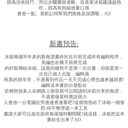
因為沒啥技巧，所以步驟圖就省略。這道菜冰箱建議趁熱
吃，因為有肉絲放量口感
會差一點。喜歡記得幫我們推推及按讚喔，3Q!
新書預告:
冰箱籌備半年多的新食譜書終於在日前完成所有編輯程序，
美編也在幾天前將完成
的封面傳給冰箱。說真的雖然不是第一次出書，但卻是第一
次自己個人出版，編輯過
程真的很辛苦，不過看到作品一天天完成心裡也越來越踏實!
編輯這本書的出發點在
於雖然很多人在網路上很容易可以閱讀到冰箱分享的食譜，
不過當做菜時應該很少
人會放一台電腦在旁邊邊煮邊看吧?這個情形給了冰箱一個發
想-何不整理成一本工具
書讓大家可以放在廚房角落隨時翻閱呢?就這樣，冰箱把這本
書給生出來了XD