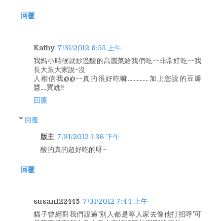
回覆
Kathy
7/31/2012 6:55 上午
我媽小時候就炒過酸的高麗菜給我們吃~~非常好吃~~我
長大跟大家說~沒
人相信我@@~~真的很好吃嘛..............加上您說的豆瓣
醬....買尬!!
回覆
回覆
版主
7/31/2012 1:36 下午
酸的真的超好吃的呀~
回覆
susan122445
7/31/2012 7:44 上午
貓子曾經對我們說過'別人都是等人家去像他打招呼'可