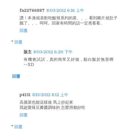
fa22766887
8/03/2012 6:16 上午
讚！本身就喜歡吃酸辣系列的菜、、、看到圖片就肚子
餓了、、、呵呵。回家有時間的話一定煮看看。
回覆
回覆
版主
8/03/2012 6:20 下午
有機會試試，真的簡單又好做，殺白飯於無形啊
~~XD
回覆
p4131
8/13/2012 8:12 上午
高麗菜也能這樣做 馬上抄起來
我超愛辣豆瓣醬調味的 怎麼用都好吃
回覆
回覆