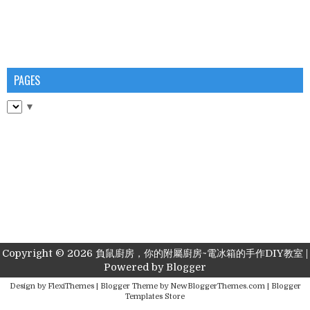
PAGES
▼
Copyright ©
2026
負鼠廚房，你的附屬廚房~電冰箱的手作DIY教室
|
Powered by
Blogger
Design by
FlexiThemes
| Blogger Theme by
NewBloggerThemes.com
|
Blogger
Templates Store