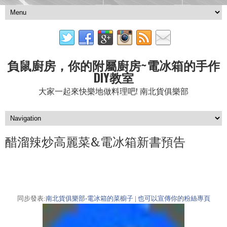
負鼠廚房，你的附屬廚房~電冰箱的手作
DIY教室
大家一起來快樂地做料理吧! 南北貨俱樂部
醋溜辣炒高麗菜&電冰箱新書預告
同步發表:
南北貨俱樂部-電冰箱的菜櫥子
|
也可以宣傳你的粉絲專頁