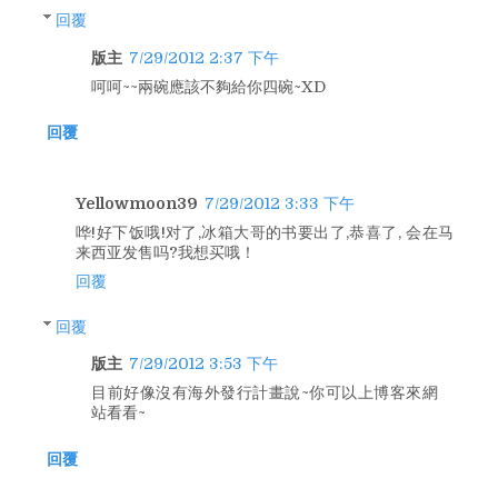
回覆
版主
7/29/2012 2:37 下午
呵呵~~兩碗應該不夠給你四碗~XD
回覆
Yellowmoon39
7/29/2012 3:33 下午
哗!好下饭哦!对了,冰箱大哥的书要出了,恭喜了, 会在马
来西亚发售吗?我想买哦！
回覆
回覆
版主
7/29/2012 3:53 下午
目前好像沒有海外發行計畫說~你可以上博客來網
站看看~
回覆