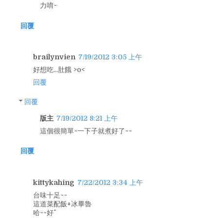
力唷~
回覆
brailynvien
7/19/2012 3:05 上午
好想吃...肚餓 >o<
回覆
回覆
版主
7/19/2012 8:21 上午
這個很簡單~一下子就煮好了~~
回覆
kittykahing
7/22/2012 3:34 上午
台味十足~~
這道菜配飯+冰畢魯
哈~~好^^