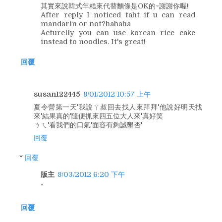
其實來說韓式年糕來代替麵條是OK的~謝謝你喔!
After reply I noticed taht if u can read
mandarin or not?hahaha
Acturelly you can use korean rice cake
instead to noodles. It's great!
回覆
susan122445
8/01/2012 10:57 上午
夏令營第一天'我說ㄚ叔回去找人來拜拜'他說好明天找
來'結果真的'隨便抓來四五位大人來'真好笑
ㄋㄟ'看我們的口氣'面容有夠誠墾否'
回覆
回覆
版主
8/03/2012 6:20 下午
回覆