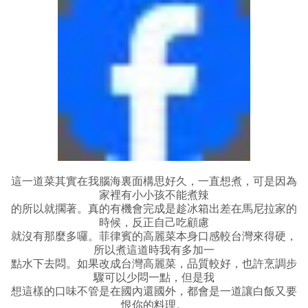
這一道菜其實在我腦海裏面構思好久，一直想煮，可是因為
家裡有小小孩不能煮辣
的所以就擱著。真的有機會完成是趁冰箱出差在馬尼拉家的
時候，反正自己吃顧慮
就沒有那麼多囉。菲律賓的高麗菜本身口感較台灣來得硬，
所以煮這道時我有多加一
點水下去悶。如果改成台灣高麗菜，品質較好，也許烹調步
驟可以少悶一點，但是我
想這樣的口味不管是在國內還國外，都會是一道讓白飯又要
恨你的料理。