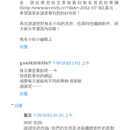
友，因此將您的文章推薦到無名首頁的專欄
(http://www.wretch.cc/?date=2012-07-16)露出，
希望讓更多讀者看到您的好內容！
再次謝謝您對無名小站的支持，也期待您繼續創作、與
大家分享優質內容喔！
無名小站小編敬上
回覆
gos3420835e7
7/18/2012 1:02 上午
辣豆瓣是重點呀~~~!!
很喜歡看你的網誌
感覺每天都能有不同的事物 很新鮮
謝謝尼~~~~~
回覆
回覆
版主
7/18/2012 10:25 上午
呵呵~對阿~
謝謝你的光臨~你們的支持是冰箱繼續創作的原動