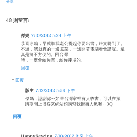
分享
43 則留言:
傑媽
7/10/2012 5:34 上午
恭喜冰箱，早就聽我老公提起你要出書，終於盼到了。
不過，我就真的一邊煮菜，一邊開著電腦看食譜呢。還
真是挺不方便的。回台灣
時，一定會給你買，給你捧場的。
回覆
回覆
版主
7/13/2012 5:56 下午
傑媽，謝謝你~~如果台灣家裡有人收書，可以在預
購期間上博客來網站預購幫我衝衝人氣喔~~3Q
回覆
HappySewing
7/10/2012 9:51 上午