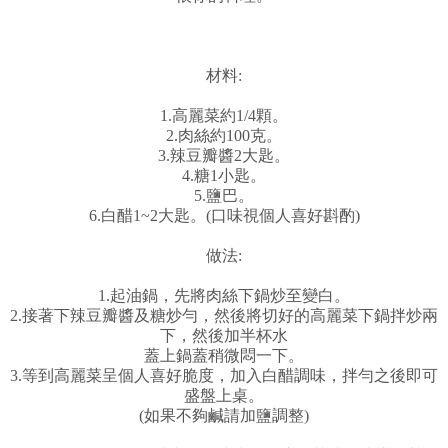
材料:
1.高麗菜約1/4顆。
2.肉絲約100克。
3.辣豆瓣醬2大匙。
4.糖1小匙。
5.鹽巴。
6.白醋1~2大匙。(口味視個人喜好斟酌)
做法:
1.起油鍋，先將肉絲下鍋炒至變白。
2.接著下辣豆瓣醬及糖炒勻，然後將切好的高麗菜下鍋拌炒兩
下，然後加半杯水
蓋上鍋蓋稍微悶一下。
3.等到高麗菜呈個人喜好脆度，加入白醋調味，拌勻之後即可
盛盤上桌。
(如果不夠鹹請加鹽調整)