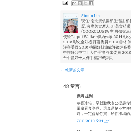
Simon Lin
現任: 南北貨俱樂部生活誌 
歷: 奇摩美食摩人 G+美食精選名
(COOKCLUB)板主 貝傳媒
使暨Taipei Walker特約作家 201
2016 彰化金好禮 評審委員 2016 雲
評審委員 2016 桃園好棧旅館評鑑評審委
中禮好台中市十大伴手禮 評審委員 2018
台中禮好十大伴手禮評審委員
← 較新的文章
43 留言:
傑媽 提到...
恭喜冰箱，早就聽我老公提起你
電腦看食譜呢。還真是挺不方便
時，一定會給你買，給你捧場的
7/10/2012 5:34 上午