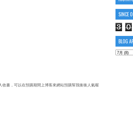
SINCE 
3
0
BLOG A
有人收書，可以在預購期間上博客來網站預購幫我衝衝人氣喔