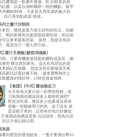
以白醬我是一點都不會做。吃 比較多的就
的紅醬，以及白酒蛤蠣那一類的麵點。最早
義大利麵的時候，大多是去買現成的義大利
E，自己再加點蔬菜 便成...
系列之薑汁沙朗排
拿來煎，雖然是最方便又好吃的吃法，但總
足。剛好家裡有些葉菜類趕緊吃掉，所以就
道可以拿來宴客的菜。 當然，我是沒有請
，還是自己一個人把它給...
中式] 蜜汁叉燒飯(黯然消魂飯)
的我，只要有機會發現新的醬料或器具，總
說會想 辦法買回家先。這次在馬尼拉的賣
瓶李錦記叉燒醬， 想說沒有在家做過叉燒
瓶回家試試看好像不錯。 後來實際操作之
這瓶醬真的很好用，口味也很道地唷。
【食譜】[中式] 醬油燒皮刀
今天來為大家介紹一款季節魚鮮，皮
刀魚我相信應該很多人都有吃過吧?
即使沒吃過，應該多少也看過這長得
就像一把殺豬用刀的魚，皮刀這名 就
是這樣子來的，記得有些地方好像也
"，不過我認為應該是取 台語諧音，因為台語
，所以方便記錄沿用。
魷魚蒜
場看到便宜的發泡魷魚，一隻才要價台幣15