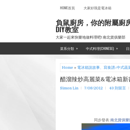
HOME首頁
大家好我是電冰箱
負鼠廚房，你的附屬廚
DIY教室
大家一起來快樂地做料理吧! 南北貨俱樂部
»
»
菜系分類
中式料理(CHINESE)
日
Home
»
電冰箱說故事、寫食譜::中式蔬
醋溜辣炒高麗菜&電冰箱新
Simon Lin
7/08/2012
43 則留言
同步發表:
南北貨俱樂