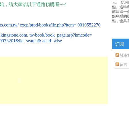
元。 發
始，請大家洽以下通路預購喔~^^
點。這時
解決這一
點烏醋的
點，也具
ks.com.tw/ exep/prod/booksfile.php?item= 0010552270
.kingstone.com. tw/book/book_page.asp?kmcode=
0933201&lid=search& actid=wise
訂閱
發表
留言