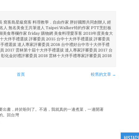
部長 窩客島星級窩客 料理教學．自由作家 胖好國際共同創辦人 經
人 無名美食王共筆達人 Taipei Walker特約作家 PTT烹飪板
澎湖美食專欄作家 friday 購物網 美食料理愛享客 2013年度美食大
4 彰化十大伴手禮選拔 評審委員 2015 台中十大伴手禮選拔 評審委員
林 伴手禮選拔 達人專家評審委員 2016 台中禮好台中市十大伴手禮
員 2017 雲林第十屆十大伴手禮選拔 達人專家評審委員 2017 台
 彰化金好禮評審委員 2018 雲林十大伴手禮專家評審委員 2018
首頁
較舊的文章 →
要出書，終於盼到了。不過，我就真的一邊煮菜，一邊開著
的。回台灣
。
HISTAT