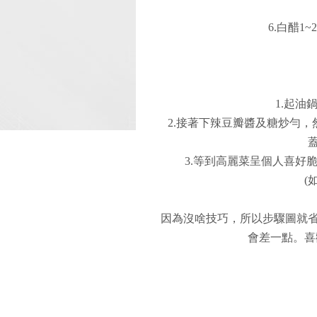
6.白醋1
1.起油
2.接著下辣豆瓣醬及糖炒勻
3.等到高麗菜呈個人喜好
(
因為沒啥技巧，所以步驟圖就
會差一點。喜