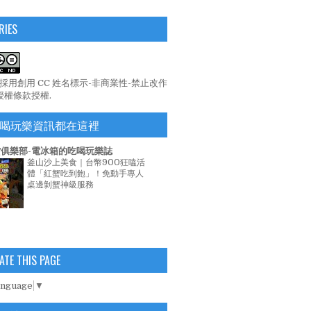
RIES
係採用
創用 CC 姓名標示-非商業性-禁止改作
 授權條款
授權.
喝玩樂資訊都在這裡
俱樂部-電冰箱的吃喝玩樂誌
釜山沙上美食｜台幣900狂嗑活
體「紅蟹吃到飽」！免動手專人
桌邊剝蟹神級服務
ATE THIS PAGE
anguage
▼