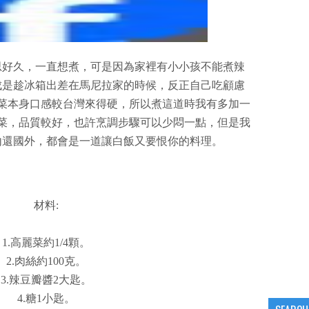
思好久，一直想煮，可是因為家裡有小小孩不能煮辣
成是趁冰箱出差在馬尼拉家的時候，反正自己吃顧慮
菜本身口感較台灣來得硬，所以煮這道時我有多加一
菜，品質較好，也許烹調步驟可以少悶一點，但是我
內還國外，都會是一道讓白飯又要恨你的料理。
材料:
1.高麗菜約1/4顆。
2.肉絲約100克。
3.辣豆瓣醬2大匙。
4.糖1小匙。