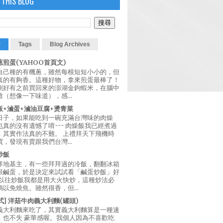
 THIS BLOG
r
Tags
Blog Archives
煎蛋(YAHOO首頁文)
自己種的有機蔥，雖然每根短短小小的，但
真的有夠香。這種好物，拿來煎蛋最棒了！
剛好有之前買回來的澎湖金鉤蝦米，在腦中
（想像一下味道），感...
飯+滷蛋+滷油豆腐+燙青菜
日子，如果能吃到一碗充滿台灣味的肉燥
真的沒有遺憾了唷~~~ 肉燥飯我已經煮過
，其實作法真的不難。 上禮拜天下飛機時
，發現有賣跟我們台灣...
炒飯
拜地基主，有一些拜拜過的冷飯，翻翻冰箱
跟鹹蛋，於是決定來試試看「鹹蛋炒飯」好
 以往炒飯我都是用大火快炒，這種炒法必
以免燒焦。雖然很香，但...
西式] 洋菇牛肉義大利麵(罐頭)
義大利麵來吃了，其實義大利麵算是一種速
，也不失 豪華感喔。我個人因為不喜歡吃