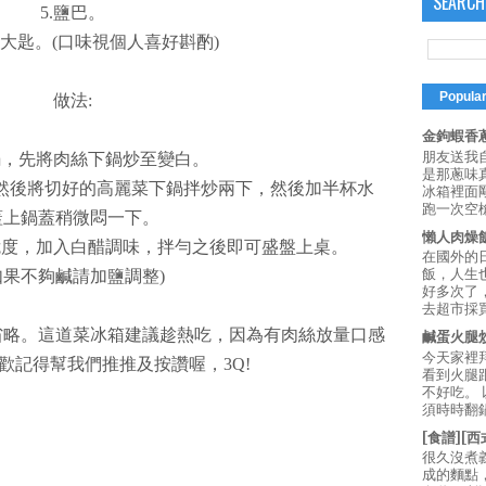
SEARCH
5.鹽巴。
~2大匙。(口味視個人喜好斟酌)
Popula
做法:
金鉤蝦香蔥
朋友送我
鍋，先將肉絲下鍋炒至變白。
是那蔥味
，然後將切好的高麗菜下鍋拌炒兩下，然後加半杯水
冰箱裡面
跑一次空槍
蓋上鍋蓋稍微悶一下。
懶人肉燥
脆度，加入白醋調味，拌勻之後即可盛盤上桌。
在國外的
飯，人生也
如果不夠鹹請加鹽調整)
好多次了
去超市採買
省略。這道菜冰箱建議趁熱吃，因為有肉絲放量口感
鹹蛋火腿
今天家裡
歡記得幫我們推推及按讚喔，3Q!
看到火腿
不好吃。
須時時翻鍋
[食譜][
很久沒煮
成的麵點