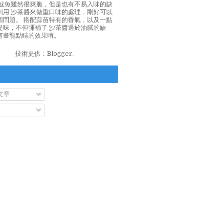
泡魷魚雖然很爽脆，但是也有不易入味的缺
利用 沙茶醬來做重口味的處理，剛好可以
個問題。 搭配蒜苗特有的香氣，以及一點
提味，不但彌補了 沙茶醬過於油膩的缺
有畫龍點睛的效果唷。
技術提供：
Blogger
.
文章