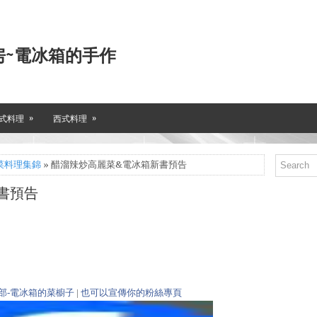
房~電冰箱的手作
»
»
式料理
西式料理
菜料理集錦
» 醋溜辣炒高麗菜&電冰箱新書預告
書預告
部-電冰箱的菜櫥子
|
也可以宣傳你的粉絲專頁