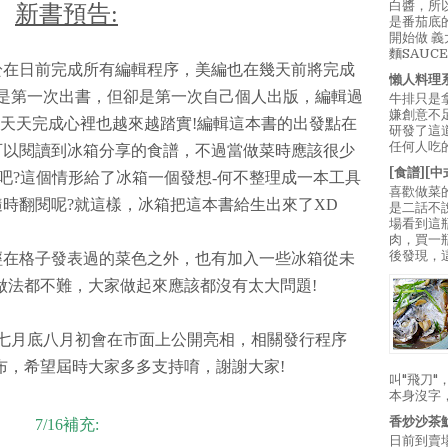
白醬，所
新書預告:
是番茄底
開始做 
麵SAUC
於在日前完成所有編輯程序，美編也在幾天前將完成
懶人料理
是第一次出書，但卻是第一次自己個人出版，編輯過
牛排只是
嫌創意不
天天完成心裡也越來越踏實!編輯這本書的出發點在
研發了這
任何人吃的
可以閱讀到冰箱分享的食譜，不過當做菜時應該很少
[食譜][
吧?這個情形給了冰箱一個發想-何不整理成一本工具
喜歡做菜
時翻閱呢?就這樣，冰箱把這本書給生出來了XD
是二話不
場看到這
肉，買一
後發現，
經在格子發表過的菜色之外，也有加入一些冰箱從未
做法都不難，大家做起來應該都沒有太大問題!
七月底八月初會在市面上公開亮相，相關發行程序
布，希望屆時大家多多支持唷，謝謝大家!
叫"飛刀
本身沒字
香炒沙茶
7/16補充:
日前到賣