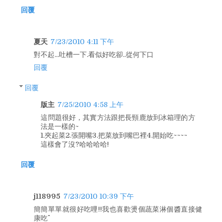
回覆
夏天
7/23/2010 4:11 下午
對不起...吐槽一下.看似好吃卻..從何下口
回覆
回覆
版主
7/25/2010 4:58 上午
這問題很好，其實方法跟把長頸鹿放到冰箱理的方
法是一樣的~
1.夾起菜2.張開嘴3.把菜放到嘴巴裡4.開始吃~~~~
這樣會了沒?哈哈哈哈!
回覆
j118995
7/23/2010 10:39 下午
簡簡單單就很好吃哩!!我也喜歡燙個蔬菜淋個醬直接健
康吃^^