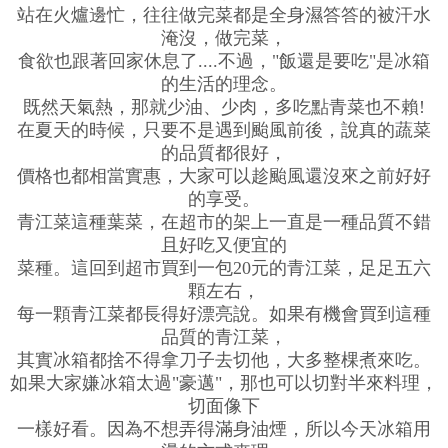
站在火爐邊忙，往往做完菜都是全身濕答答的被汗水
淹沒，做完菜，
食欲也跟著回家休息了....不過，"飯還是要吃"是冰箱
的生活的理念。
既然天氣熱，那就少油、少肉，多吃點青菜也不賴!
在夏天的時候，只要不是遇到颱風前後，說真的蔬菜
的品質都很好，
價格也都相當實惠，大家可以趁颱風還沒來之前好好
的享受。
青江菜這種葉菜，在超市的架上一直是一種品質不錯
且好吃又便宜的
菜種。這回到超市買到一包20元的青江菜，足足五六
顆左右，
每一顆青江菜都長得好漂亮說。如果有機會買到這種
品質的青江菜，
其實冰箱都捨不得拿刀子去切他，大多整棵煮來吃。
如果大家嫌冰箱太過"豪邁"，那也可以切對半來料理，
切面像下
一樣好看。因為不想弄得滿身油煙，所以今天冰箱用