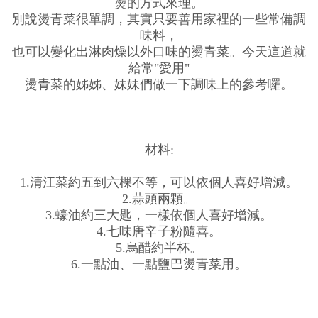
燙的方式來理。
別說燙青菜很單調，其實只要善用家裡的一些常備調
味料，
也可以變化出淋肉燥以外口味的燙青菜。今天這道就
給常"愛用"
燙青菜的姊姊、妹妹們做一下調味上的參考囉。
材料:
1.清江菜約五到六棵不等，可以依個人喜好增減。
2.蒜頭兩顆。
3.蠔油約三大匙，一樣依個人喜好增減。
4.七味唐辛子粉隨喜。
5.烏醋約半杯。
6.一點油、一點鹽巴燙青菜用。