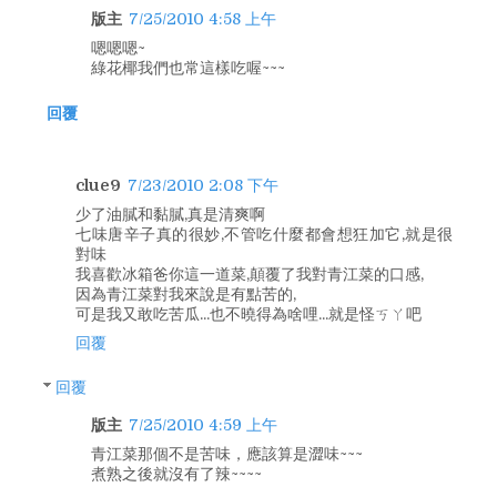
版主
7/25/2010 4:58 上午
嗯嗯嗯~
綠花椰我們也常這樣吃喔~~~
回覆
clue9
7/23/2010 2:08 下午
少了油膩和黏膩,真是清爽啊
七味唐辛子真的很妙,不管吃什麼都會想狂加它,就是很
對味
我喜歡冰箱爸你這一道菜,顛覆了我對青江菜的口感,
因為青江菜對我來說是有點苦的,
可是我又敢吃苦瓜...也不曉得為啥哩...就是怪ㄎㄚ吧
回覆
回覆
版主
7/25/2010 4:59 上午
青江菜那個不是苦味，應該算是澀味~~~
煮熟之後就沒有了辣~~~~