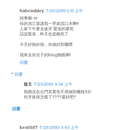
babeashley
7/23/2010 1:31 上午
阿季啊~!!!
你的清江菜讓我一早就流口水啊!!
人家下午要去拔牙 緊張的要死
話說緊張，昨天也是睡死了
今天好熱好熱，你做好防曬嘿
我來去你兒子的blog瞧瞧啊!
回覆
回覆
版主
7/25/2010 4:56 上午
我都沒在出門其實也不用做防曬辣XD
你牙拔得怎樣了????還好吧?
回覆
ken0187
7/23/2010 3:45 上午