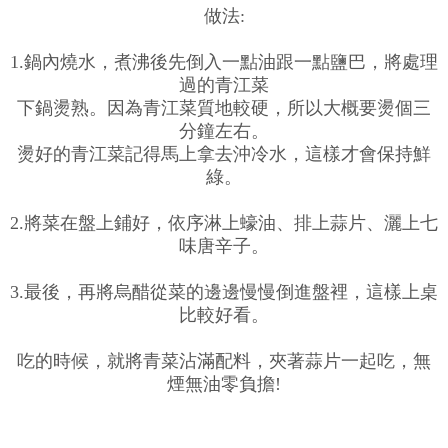
做法:
1.鍋內燒水，煮沸後先倒入一點油跟一點鹽巴，將處理
過的青江菜
下鍋燙熟。因為青江菜質地較硬，所以大概要燙個三
分鐘左右。
燙好的青江菜記得馬上拿去沖冷水，這樣才會保持鮮
綠。
2.將菜在盤上鋪好，依序淋上蠔油、排上蒜片、灑上七
味唐辛子。
3.最後，再將烏醋從菜的邊邊慢慢倒進盤裡，這樣上桌
比較好看。
吃的時候，就將青菜沾滿配料，夾著蒜片一起吃，無
煙無油零負擔!