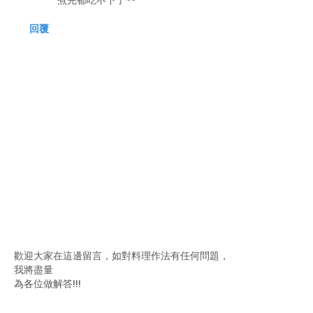
煮完都吃不下了~~
回覆
歡迎大家在這邊留言，如對料理作法有任何問題，
我將盡量
為各位做解答!!!