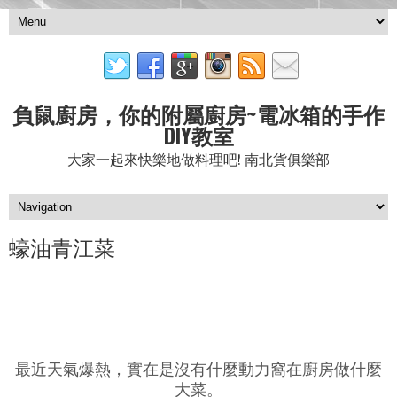
負鼠廚房，你的附屬廚房~電冰箱的手作
DIY教室
大家一起來快樂地做料理吧! 南北貨俱樂部
蠔油青江菜
最近天氣爆熱，實在是沒有什麼動力窩在廚房做什麼
大菜。