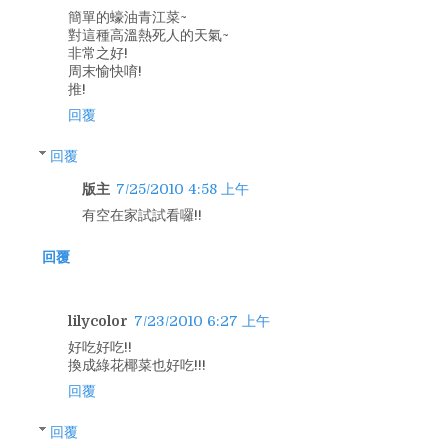
簡單的蠔油青江菜~
對這種高溫熱死人的天氣~
非常之好!
周末愉快唷!
推!
回覆
回覆
版主
7/25/2010 4:58 上午
有空在家試試看囉!!
回覆
lilycolor
7/23/2010 6:27 上午
好吃好吃!!
換成綠花椰菜也好吃!!!
回覆
回覆