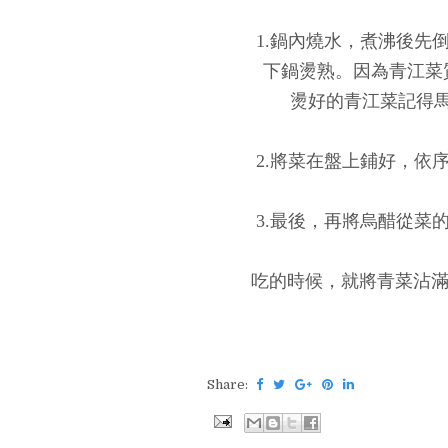
1.鍋內燒水，煮沸後先
下鍋燙熟。因為青江菜
燙好的青江菜記得
2.將菜在盤上鋪好，依
3.最後，再將烏醋從菜
吃的時候，就將青菜沾滿
Share: