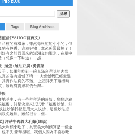
 THIS BLOG
r
Tags
Blog Archives
煎蛋(YAHOO首頁文)
自己種的有機蔥，雖然每根短短小小的，但
真的有夠香。這種好物，拿來煎蛋最棒了！
剛好有之前買回來的澎湖金鉤蝦米，在腦中
（想像一下味道），感...
飯+滷蛋+滷油豆腐+燙青菜
日子，如果能吃到一碗充滿台灣味的肉燥
真的沒有遺憾了唷~~~ 肉燥飯我已經煮過
，其實作法真的不難。 上禮拜天下飛機時
，發現有賣跟我們台灣...
炒飯
拜地基主，有一些拜拜過的冷飯，翻翻冰箱
跟鹹蛋，於是決定來試試看「鹹蛋炒飯」好
 以往炒飯我都是用大火快炒，這種炒法必
以免燒焦。雖然很香，但...
西式] 洋菇牛肉義大利麵(罐頭)
義大利麵來吃了，其實義大利麵算是一種速
，也不失 豪華感喔。我個人因為不喜歡吃