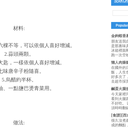
SEARCH
Popula
材料:
金鉤蝦香蔥
朋友送我
到六棵不等，可以依個人喜好增減。
是那蔥味
冰箱裡面
2.蒜頭兩顆。
跑一次空槍
三大匙，一樣依個人喜好增減。
懶人肉燥
在國外的
.七味唐辛子粉隨喜。
飯，人生也
好多次了
5.烏醋約半杯。
去超市採買
點油、一點鹽巴燙青菜用。
鹹蛋火腿
今天家裡
看到火腿
不好吃。
須時時翻鍋
[食譜][
很久沒煮
做法:
成的麵點