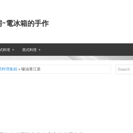
房~電冰箱的手作
»
»
式料理
西式料理
菜料理集錦
» 蠔油青江菜