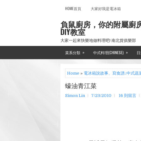
HOME首頁
大家好我是電冰箱
負鼠廚房，你的附屬廚
DIY教室
大家一起來快樂地做料理吧! 南北貨俱樂部
»
»
菜系分類
中式料理(CHINESE)
日
Home
»
電冰箱說故事、寫食譜::中式蔬
蠔油青江菜
Simon Lin
7/23/2010
16 則留言