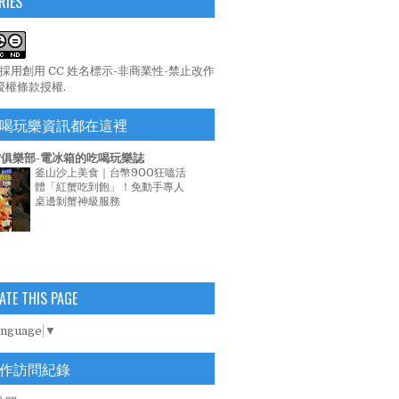
RIES
係採用
創用 CC 姓名標示-非商業性-禁止改作
 授權條款
授權.
喝玩樂資訊都在這裡
俱樂部-電冰箱的吃喝玩樂誌
釜山沙上美食｜台幣900狂嗑活
體「紅蟹吃到飽」！免動手專人
桌邊剝蟹神級服務
ATE THIS PAGE
anguage
▼
作訪問紀錄