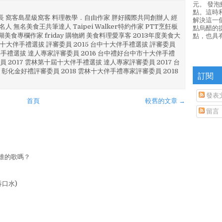
元。 發
點。這時
部長 窩客島星級窩客 料理教學．自由作家 胖好國際共同創辦人 經
解決這一
人 無名美食王共筆達人 Taipei Walker特約作家 PTT烹飪板
點烏醋的
澎湖美食專欄作家 friday 購物網 美食料理愛享客 2013年度美食大
點，也具
4 彰化十大伴手禮選拔 評審委員 2015 台中十大伴手禮選拔 評審委員
林 伴手禮選拔 達人專家評審委員 2016 台中禮好台中市十大伴手禮
員 2017 雲林第十屆十大伴手禮選拔 達人專家評審委員 2017 台
 彰化金好禮評審委員 2018 雲林十大伴手禮專家評審委員 2018
訂閱
發表
首頁
較舊的文章 →
留言
誰的歌嗎？
吞口水)