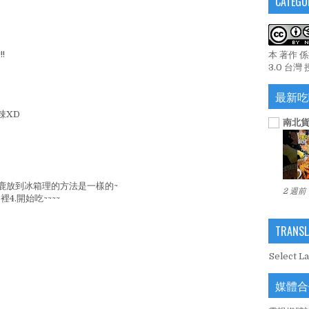
CATEGO
!
本 著作 
3.0 台灣
最新吃
辣XD
南北貨
鹿放到冰箱理的方法是一樣的~
2 週前
4.開始吃~~~~
TRANSL
Select L
媒體合