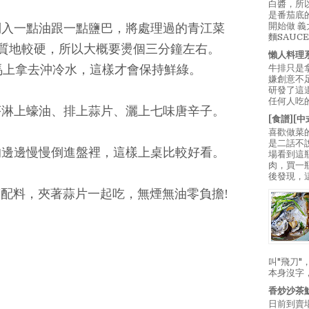
白醬，所
是番茄底
開始做 
倒入一點油跟一點鹽巴，將處理過的青江菜
麵SAUC
質地較硬，所以大概要燙個三分鐘左右。
懶人料理
牛排只是
馬上拿去沖冷水，這樣才會保持鮮綠。
嫌創意不
研發了這
任何人吃的
序淋上蠔油、排上蒜片、灑上七味唐辛子。
[食譜][
喜歡做菜
是二話不
的邊邊慢慢倒進盤裡，這樣上桌比較好看。
場看到這
肉，買一
後發現，
配料，夾著蒜片一起吃，無煙無油零負擔!
叫"飛刀
本身沒字
香炒沙茶
日前到賣