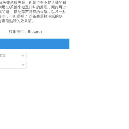
泡魷魚雖然很爽脆，但是也有不易入味的缺
利用 沙茶醬來做重口味的處理，剛好可以
個問題。 搭配蒜苗特有的香氣，以及一點
提味，不但彌補了 沙茶醬過於油膩的缺
有畫龍點睛的效果唷。
技術提供：
Blogger
.
文章