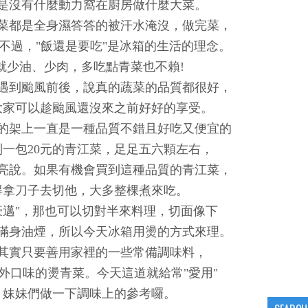
是沒有什麼動力窩在廚房做什麼大菜。
菜都是全身濕答答的被汗水淹沒，做完菜，
..不過，"飯還是要吃"是冰箱的生活的理念。
就少油、少肉，多吃點青菜也不賴!
遇到颱風前後，說真的蔬菜的品質都很好，
大家可以趁颱風還沒來之前好好的享受。
的架上一直是一種品質不錯且好吃又便宜的
一包20元的青江菜，足足五六顆左右，
亮說。如果有機會買到這種品質的青江菜，
得拿刀子去切他，大多整棵煮來吃。
豪邁"，那也可以切對半來料理，切面像下
滿身油煙，所以今天冰箱用燙的方式來理。
其實只要善用家裡的一些常備調味料，
外口味的燙青菜。今天這道就給常"愛用"
、妹妹們做一下調味上的參考囉。