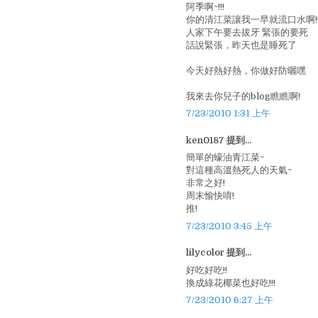
阿季啊~!!!
你的清江菜讓我一早就流口水啊!
人家下午要去拔牙 緊張的要死
話說緊張，昨天也是睡死了
今天好熱好熱，你做好防曬嘿
我來去你兒子的blog瞧瞧啊!
7/23/2010 1:31 上午
ken0187 提到...
簡單的蠔油青江菜~
對這種高溫熱死人的天氣~
非常之好!
周末愉快唷!
推!
7/23/2010 3:45 上午
lilycolor 提到...
好吃好吃!!
換成綠花椰菜也好吃!!!
7/23/2010 6:27 上午