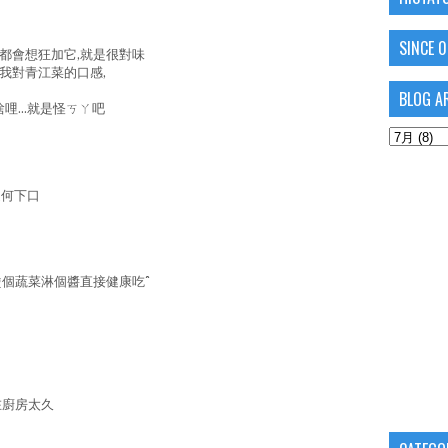
SINCE 
都會想狂加它,就是很對味
我對青江菜的口感,
BLOG A
哩...就是怪ㄎㄚ吧
從何下口
個蔬菜淋個醬直接健康吃^^
在廚房太久