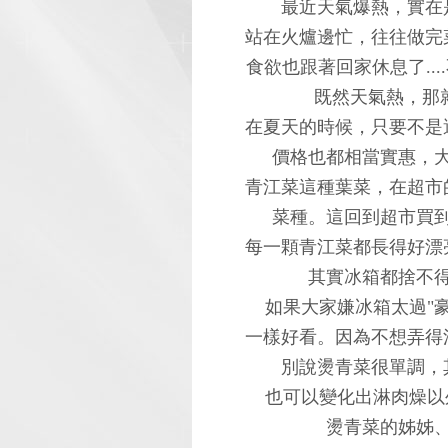
最近天氣爆熱，實在
站在火爐邊忙，往往做完
食欲也跟著回家休息了..
既然天氣熱，那
在夏天的時候，只要不是
價格也都相當實惠，
青江菜這種葉菜，在超市
菜種。這回到超市買到
每一顆青江菜都長得好漂
其實冰箱都捨不
如果大家嫌冰箱太過"
一樣好看。因為不想弄得
別說燙青菜很單調，
也可以變化出淋肉燥以
燙青菜的姊姊