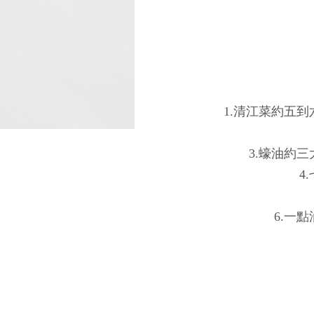
1.清江菜約五
3.蠔油約
4
6.一