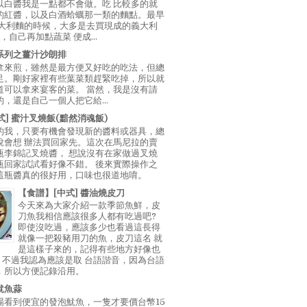
以白醬我是一點都不會做。吃 比較多的就
的紅醬，以及白酒蛤蠣那一類的麵點。最早
義大利麵的時候，大多是去買現成的義大利
E，自己再加點蔬菜 便成...
系列之薑汁沙朗排
拿來煎，雖然是最方便又好吃的吃法，但總
足。剛好家裡有些葉菜類趕緊吃掉，所以就
道可以拿來宴客的菜。 當然，我是沒有請
，還是自己一個人把它給...
中式] 蜜汁叉燒飯(黯然消魂飯)
的我，只要有機會發現新的醬料或器具，總
說會想 辦法買回家先。這次在馬尼拉的賣
瓶李錦記叉燒醬， 想說沒有在家做過叉燒
瓶回家試試看好像不錯。 後來實際操作之
這瓶醬真的很好用，口味也很道地唷。
【食譜】[中式] 醬油燒皮刀
今天來為大家介紹一款季節魚鮮，皮
刀魚我相信應該很多人都有吃過吧?
即使沒吃過，應該多少也看過這長得
就像一把殺豬用刀的魚，皮刀這名 就
是這樣子來的，記得有些地方好像也
"，不過我認為應該是取 台語諧音，因為台語
，所以方便記錄沿用。
魷魚蒜
場看到便宜的發泡魷魚，一隻才要價台幣15