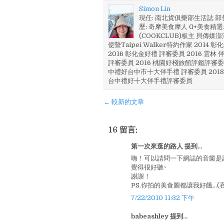
Simon Lin
現任: 南北貨俱樂部生活誌 
歷: 奇摩美食摩人 G+美食精選名
(COOKCLUB)板主 貝傳媒
使暨Taipei Walker特約作家 201
2016 彰化金好禮 評審委員 2016 雲
評審委員 2016 桃園好棧旅館評鑑評審委
中禮好台中市十大伴手禮 評審委員 2018
台中禮好十大伴手禮評審委員
← 較新的文章
16 留言:
第一次來逛的路人 提到...
嗨！可以請問一下網誌的音樂是
覺得很好聽~
謝謝！
PS.你拍的美食圖都讓我好餓...(
7/22/2010 11:32 下午
babeashley 提到...