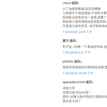
clue9 提到...
少了油膩和黏膩,真是清爽啊
七味唐辛子真的很妙,不管吃什麼
我喜歡冰箱爸你這一道菜,顛覆了
因為青江菜對我來說是有點苦的,
可是我又敢吃苦瓜...也不曉得為啥
7/23/2010 2:08 下午
夏天 提到...
對不起...吐槽一下.看似好吃卻..
7/23/2010 4:11 下午
j118995 提到...
簡簡單單就很好吃哩!!我也喜歡燙
7/23/2010 10:39 下午
spmonkey000 提到...
冰箱大哥
這實在是太Easy啦！
真的~這種大熱天我也不喜歡待
實在是太熱了