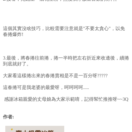
這個其實沒啥技巧，比較需要注意就是"不要太貪心"，以免
春捲爆炸!
3.最後，將春捲往前捲，捲一半時把左右折近來收邊後，續捲
到底就好了。
大家看這樣捲出來的春捲賣相是不是一百分呀?????
這春捲可是我老婆的最愛呀，呵呵呵呵.....
感謝冰箱親愛的丈母娘為大家示範唷，記得幫忙推推呀~~3Q
作者: