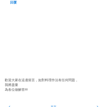
回覆
歡迎大家在這邊留言，如對料理作法有任何問題，
我將盡量
為各位做解答!!!
‹
›
首頁