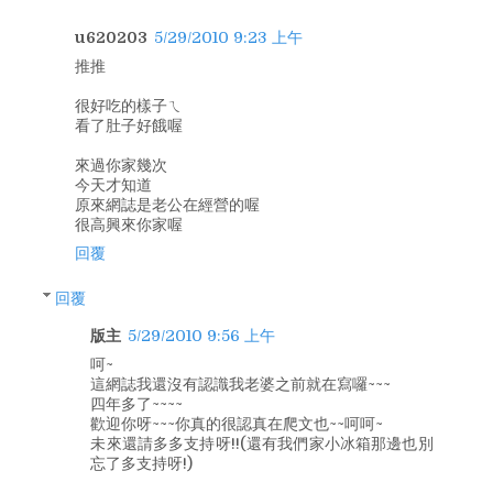
u620203
5/29/2010 9:23 上午
推推
很好吃的樣子ㄟ
看了肚子好餓喔
來過你家幾次
今天才知道
原來網誌是老公在經營的喔
很高興來你家喔
回覆
回覆
版主
5/29/2010 9:56 上午
呵~
這網誌我還沒有認識我老婆之前就在寫囉~~~
四年多了~~~~
歡迎你呀~~~你真的很認真在爬文也~~呵呵~
未來還請多多支持呀!!(還有我們家小冰箱那邊也別
忘了多支持呀!)