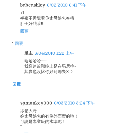
babeashley
6/02/2010 6:41 下午
+1
半夜不睡覺看你丈母娘包春捲
肚子好餓唷!!!
回覆
回覆
版主
6/04/2010 1:22 上午
哈哈哈哈~~~
我寫這篇那晚上是在馬尼拉~
其實也沒比你好到哪去XD
回覆
spmonkey000
6/03/2010 3:24 下午
冰箱大哥
妳丈母娘包的有像外面賣的吔！
可說是專業級的水準呢！