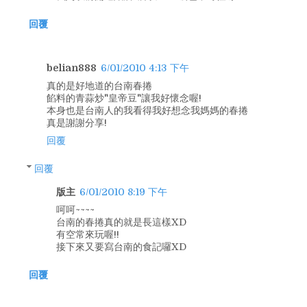
回覆
belian888
6/01/2010 4:13 下午
真的是好地道的台南春捲
餡料的青蒜炒"皇帝豆"讓我好懷念喔!
本身也是台南人的我看得我好想念我媽媽的春捲
真是謝謝分享!
回覆
回覆
版主
6/01/2010 8:19 下午
呵呵~~~~
台南的春捲真的就是長這樣XD
有空常來玩喔!!
接下來又要寫台南的食記囉XD
回覆