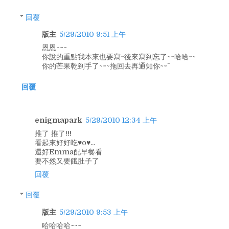
回覆
版主
5/29/2010 9:51 上午
恩恩~~~
你說的重點我本來也要寫~後來寫到忘了~~哈哈~~
你的芒果乾到手了~~~拖回去再通知你~~^^
回覆
enigmapark
5/29/2010 12:34 上午
推了 推了!!!
看起來好好吃♥o♥...
還好Emma配早餐看
要不然又要餓肚子了
回覆
回覆
版主
5/29/2010 9:53 上午
哈哈哈哈~~~