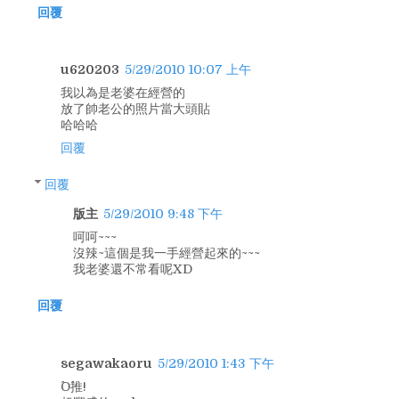
回覆
u620203
5/29/2010 10:07 上午
我以為是老婆在經營的
放了帥老公的照片當大頭貼
哈哈哈
回覆
回覆
版主
5/29/2010 9:48 下午
呵呵~~~
沒辣~這個是我一手經營起來的~~~
我老婆還不常看呢XD
回覆
segawakaoru
5/29/2010 1:43 下午
^O^推!