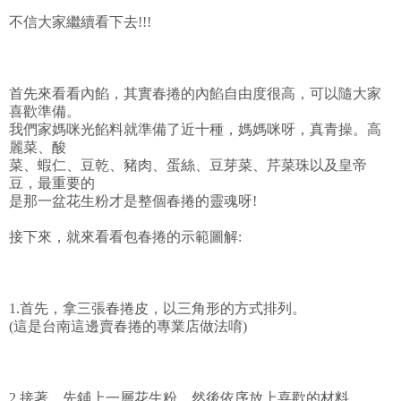
不信大家繼續看下去!!!
首先來看看內餡，其實春捲的內餡自由度很高，可以隨大家
喜歡準備。
我們家媽咪光餡料就準備了近十種，媽媽咪呀，真青操。高
麗菜、酸
菜、蝦仁、豆乾、豬肉、蛋絲、豆芽菜、芹菜珠以及皇帝
豆，最重要的
是那一盆花生粉才是整個春捲的靈魂呀!
接下來，就來看看包春捲的示範圖解:
1.首先，拿三張春捲皮，以三角形的方式排列。
(這是台南這邊賣春捲的專業店做法唷)
2.接著，先鋪上一層花生粉，然後依序放上喜歡的材料。