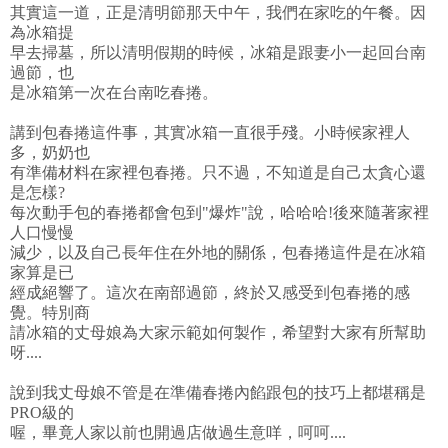
其實這一道，正是清明節那天中午，我們在家吃的午餐。因
為冰箱提
早去掃墓，所以清明假期的時候，冰箱是跟妻小一起回台南
過節，也
是冰箱第一次在台南吃春捲。
講到包春捲這件事，其實冰箱一直很手殘。小時候家裡人
多，奶奶也
有準備材料在家裡包春捲。只不過，不知道是自己太貪心還
是怎樣?
每次動手包的春捲都會包到"爆炸"說，哈哈哈!後來隨著家裡
人口慢慢
減少，以及自己長年住在外地的關係，包春捲這件是在冰箱
家算是已
經成絕響了。這次在南部過節，終於又感受到包春捲的感
覺。特別商
請冰箱的丈母娘為大家示範如何製作，希望對大家有所幫助
呀....
說到我丈母娘不管是在準備春捲內餡跟包的技巧上都堪稱是
PRO級的
喔，畢竟人家以前也開過店做過生意咩，呵呵....