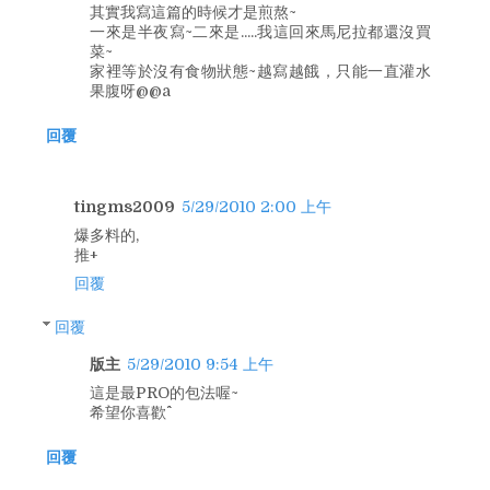
其實我寫這篇的時候才是煎熬~
一來是半夜寫~二來是.....我這回來馬尼拉都還沒買
菜~
家裡等於沒有食物狀態~越寫越餓，只能一直灌水
果腹呀@@a
回覆
tingms2009
5/29/2010 2:00 上午
爆多料的,
推+
回覆
回覆
版主
5/29/2010 9:54 上午
這是最PRO的包法喔~
希望你喜歡^^
回覆