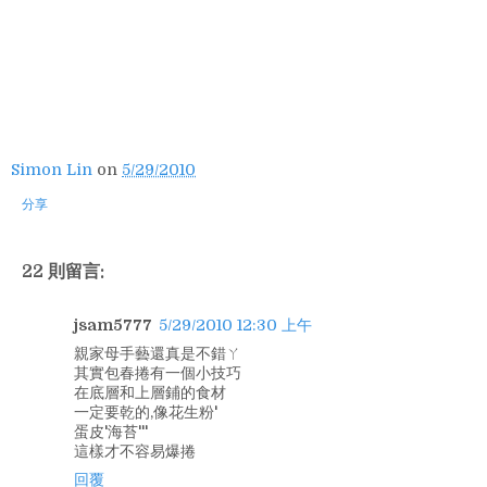
Simon Lin
on
5/29/2010
分享
22 則留言:
jsam5777
5/29/2010 12:30 上午
親家母手藝還真是不錯ㄚ
其實包春捲有一個小技巧
在底層和上層鋪的食材
一定要乾的,像花生粉'
蛋皮'海苔'''
這樣才不容易爆捲
回覆