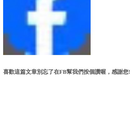
喜歡這篇文章別忘了在FB幫我們按個讚喔，感謝您!