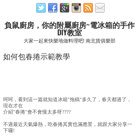
負鼠廚房，你的附屬廚房~電冰箱的手作
DIY教室
大家一起來快樂地做料理吧! 南北貨俱樂部
如何包春捲示範教學
呵呵，看到這一篇就知道冰箱"拖稿"多久了，春天都過了，
現在才在
介紹"春捲"會不會慢太多呀????
不過最近天氣爆熱，吃春捲其實也滿應景，就跟大家分享一
下囉!