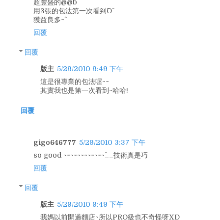
超豐盛的@@b
用3張的包法第一次看到^O^
獲益良多~^^
回覆
回覆
版主
5/29/2010 9:49 下午
這是很專業的包法喔~~
其實我也是第一次看到~哈哈!
回覆
gigo646777
5/29/2010 3:37 下午
so good ~~~~~~~~~~~~^__^技術真是巧
回覆
回覆
版主
5/29/2010 9:49 下午
我媽以前開過麵店~所以PRO級也不奇怪呀XD