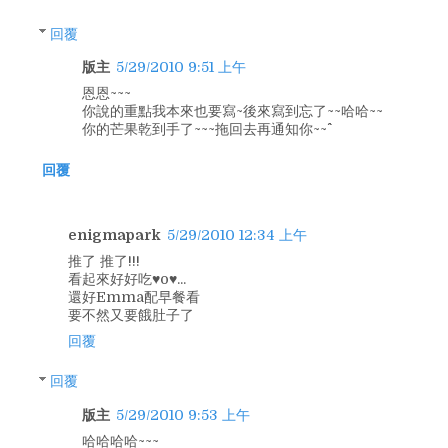
回覆
版主
5/29/2010 9:51 上午
恩恩~~~
你說的重點我本來也要寫~後來寫到忘了~~哈哈~~
你的芒果乾到手了~~~拖回去再通知你~~^^
回覆
enigmapark
5/29/2010 12:34 上午
推了 推了!!!
看起來好好吃♥o♥...
還好Emma配早餐看
要不然又要餓肚子了
回覆
回覆
版主
5/29/2010 9:53 上午
哈哈哈哈~~~