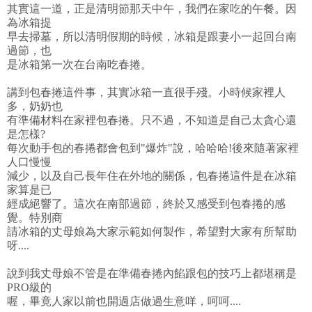
其實這一道，正是清明節那天中午，我們在家吃的午餐。因
為冰箱提
早去掃墓，所以清明假期的時候，冰箱是跟妻小一起回台南
過節，也
是冰箱第一次在台南吃春捲。
講到包春捲這件事，其實冰箱一直很手殘。小時候家裡人
多，奶奶也
有準備材料在家裡包春捲。只不過，不知道是自己太貪心還
是怎樣?
每次動手包的春捲都會包到"爆炸"說，哈哈哈!後來隨著家裡
人口慢慢
減少，以及自己長年住在外地的關係，包春捲這件是在冰箱
家算是已
經成絕響了。這次在南部過節，終於又感受到包春捲的感
覺。特別商
請冰箱的丈母娘為大家示範如何製作，希望對大家有所幫助
呀....
說到我丈母娘不管是在準備春捲內餡跟包的技巧上都堪稱是
PRO級的
喔，畢竟人家以前也開過店做過生意咩，呵呵....