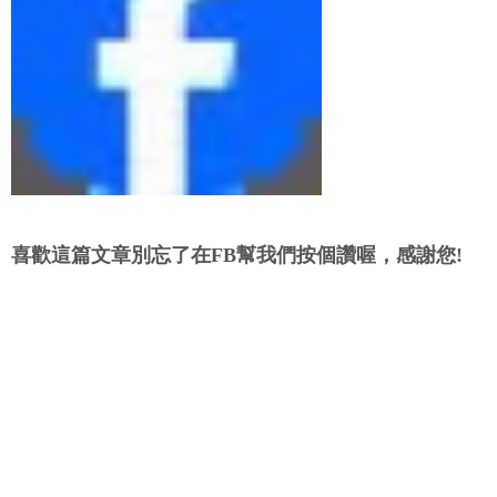
喜歡這篇文章別忘了在FB幫我們按個讚喔，感謝您!