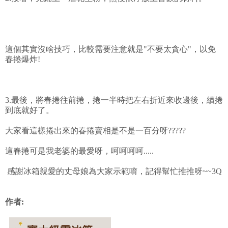
這個其實沒啥技巧，比較需要注意就是"不要太貪心"，以免
春捲爆炸!
3.最後，將春捲往前捲，捲一半時把左右折近來收邊後，續捲
到底就好了。
大家看這樣捲出來的春捲賣相是不是一百分呀?????
這春捲可是我老婆的最愛呀，呵呵呵呵.....
感謝冰箱親愛的丈母娘為大家示範唷，記得幫忙推推呀~~3Q
作者: