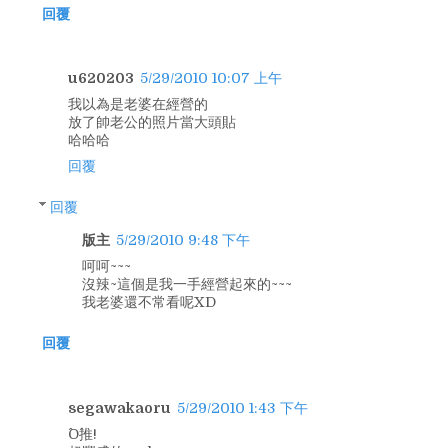
回覆
u620203
5/29/2010 10:07 上午
我以為是老婆在經營的
放了帥老公的照片當大頭貼
哈哈哈
回覆
回覆
版主
5/29/2010 9:48 下午
呵呵~~~
沒辣~這個是我一手經營起來的~~~
我老婆還不常看呢XD
回覆
segawakaoru
5/29/2010 1:43 下午
^O^推!