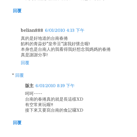
回覆
belian888
6/01/2010 4:13 下午
真的是好地道的台南春捲
餡料的青蒜炒"皇帝豆"讓我好懷念喔!
本身也是台南人的我看得我好想念我媽媽的春捲
真是謝謝分享!
回覆
回覆
版主
6/01/2010 8:19 下午
呵呵~~~~
台南的春捲真的就是長這樣XD
有空常來玩喔!!
接下來又要寫台南的食記囉XD
回覆