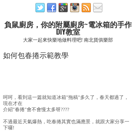
負鼠廚房，你的附屬廚房~電冰箱的手作
DIY教室
大家一起來快樂地做料理吧! 南北貨俱樂部
如何包春捲示範教學
呵呵，看到這一篇就知道冰箱"拖稿"多久了，春天都過了，
現在才在
介紹"春捲"會不會慢太多呀????
不過最近天氣爆熱，吃春捲其實也滿應景，就跟大家分享一
下囉!