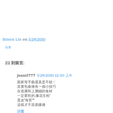
Simon Lin
on
5/29/2010
分享
22 則留言:
jsam5777
5/29/2010 12:30 上午
親家母手藝還真是不錯ㄚ
其實包春捲有一個小技巧
在底層和上層鋪的食材
一定要乾的,像花生粉'
蛋皮'海苔'''
這樣才不容易爆捲
回覆