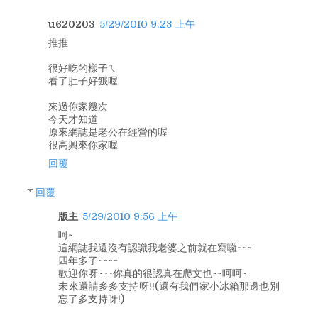
u620203
5/29/2010 9:23 上午
推推
很好吃的樣子ㄟ
看了肚子好餓喔
來過你家幾次
今天才知道
原來網誌是老公在經營的喔
很高興來你家喔
回覆
回覆
版主
5/29/2010 9:56 上午
呵~
這網誌我還沒有認識我老婆之前就在寫囉~~~
四年多了~~~~
歡迎你呀~~~你真的很認真在爬文也~~呵呵~
未來還請多多支持呀!!(還有我們家小冰箱那邊也別
忘了多支持呀!)