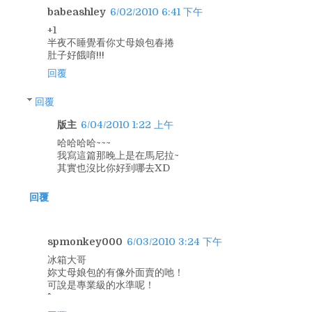
babeashley
6/02/2010 6:41 下午
+1
半夜不睡覺看你丈母娘包春捲
肚子好餓唷!!!
回覆
回覆
版主
6/04/2010 1:22 上午
哈哈哈哈~~~
我寫這篇那晚上是在馬尼拉~
其實也沒比你好到哪去XD
回覆
spmonkey000
6/03/2010 3:24 下午
冰箱大哥
妳丈母娘包的有像外面賣的吔！
可說是專業級的水準呢！