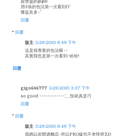
超豐盛的@@b
用3張的包法第一次看到^O^
獲益良多~^^
回覆
回覆
版主
5/29/2010 9:49 下午
這是很專業的包法喔~~
其實我也是第一次看到~哈哈!
回覆
gigo646777
5/29/2010 3:37 下午
so good ~~~~~~~~~~~~^__^技術真是巧
回覆
回覆
版主
5/29/2010 9:49 下午
我媽以前開過麵店~所以PRO級也不奇怪呀XD