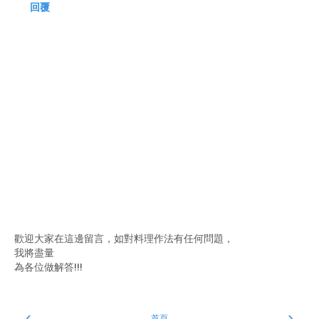
回覆
歡迎大家在這邊留言，如對料理作法有任何問題，
我將盡量
為各位做解答!!!
‹
›
首頁