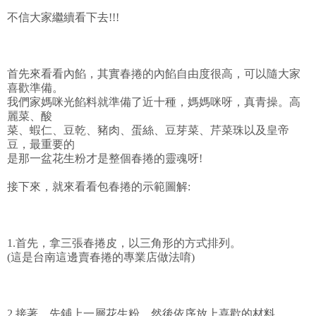
不信大家繼續看下去!!!
首先來看看內餡，其實春捲的內餡自由度很高，可以隨大家
喜歡準備。
我們家媽咪光餡料就準備了近十種，媽媽咪呀，真青操。高
麗菜、酸
菜、蝦仁、豆乾、豬肉、蛋絲、豆芽菜、芹菜珠以及皇帝
豆，最重要的
是那一盆花生粉才是整個春捲的靈魂呀!
接下來，就來看看包春捲的示範圖解:
1.首先，拿三張春捲皮，以三角形的方式排列。
(這是台南這邊賣春捲的專業店做法唷)
2.接著，先鋪上一層花生粉，然後依序放上喜歡的材料。