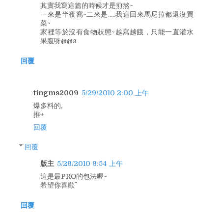
其實我寫這篇的時候才是煎熬~
一來是半夜寫~二來是.....我這回來馬尼拉都還沒買
菜~
家裡等於沒有食物狀態~越寫越餓，只能一直灌水
果腹呀@@a
回覆
tingms2009
5/29/2010 2:00 上午
爆多料的,
推+
回覆
回覆
版主
5/29/2010 9:54 上午
這是最PRO的包法喔~
希望你喜歡^^
回覆