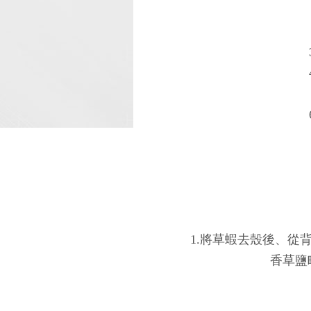
1.將草蝦去殼後、從
香草鹽