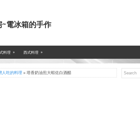
房~電冰箱的手作
»
»
式料理
西式料理
灣人吃的料理
» 塔香奶油煎大蝦佐白酒醋