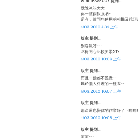
winnie825007 提到...
我說冰箱大大
你一整個很強吶~
還有，敢問您使用的相機及鏡頭是.
4/03/2010 4:34 上午
版主 提到...
別客氣呀~~~
吃得開心比較要緊XD
4/03/2010 10:06 上午
版主 提到...
而且一點都不難做~~
屬於懶人料理的一種喔~~
4/03/2010 10:07 上午
版主 提到...
那這道也變你的作業好了~~哈哈
4/03/2010 10:08 上午
版主 提到...
呵呵~~~