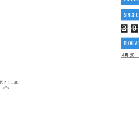
SINCE 
2
9
BLOG A
！…d^^b
>"<