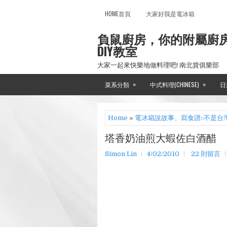
HOME首頁
大家好我是電冰箱
負鼠廚房，你的附屬廚
DIY教室
大家一起來快樂地做料理吧! 南北貨俱樂部
»
»
菜系分類
中式料理(CHINESE)
日
Home
»
電冰箱說故事、寫食譜::不是台
塔香奶油煎大蝦佐白酒醋
Simon Lin
4/02/2010
22 則留言