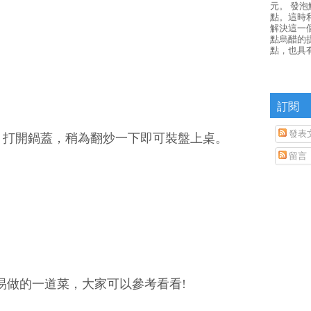
元。 發
點。這時
解決這一
點烏醋的
點，也具
訂閱
發表
，打開鍋蓋，稍為翻炒一下即可裝盤上桌。
留言
易做的一道菜，大家可以參考看看!