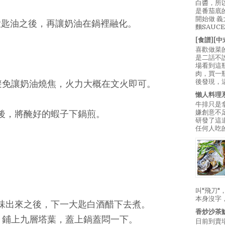
白醬，所
是番茄底
開始做 
大匙油之後，再讓奶油在鍋裡融化。
麵SAUC
[食譜][
喜歡做菜
是二話不
場看到這
肉，買一
後發現，
避免讓奶油燒焦，火力大概在文火即可。
懶人料理
牛排只是
嫌創意不
熱後，將醃好的蝦子下鍋煎。
研發了這
任何人吃的
叫"飛刀
本身沒字
香味出來之後，下一大匙白酒醋下去煮。
香炒沙茶
，鋪上九層塔葉，蓋上鍋蓋悶一下。
日前到賣