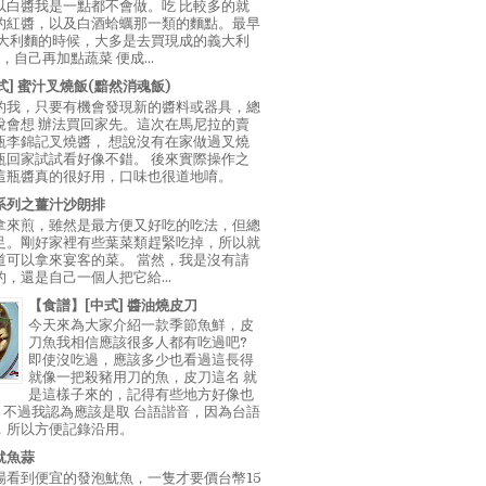
以白醬我是一點都不會做。吃 比較多的就
的紅醬，以及白酒蛤蠣那一類的麵點。最早
義大利麵的時候，大多是去買現成的義大利
E，自己再加點蔬菜 便成...
中式] 蜜汁叉燒飯(黯然消魂飯)
的我，只要有機會發現新的醬料或器具，總
說會想 辦法買回家先。這次在馬尼拉的賣
瓶李錦記叉燒醬， 想說沒有在家做過叉燒
瓶回家試試看好像不錯。 後來實際操作之
這瓶醬真的很好用，口味也很道地唷。
系列之薑汁沙朗排
拿來煎，雖然是最方便又好吃的吃法，但總
足。剛好家裡有些葉菜類趕緊吃掉，所以就
道可以拿來宴客的菜。 當然，我是沒有請
，還是自己一個人把它給...
【食譜】[中式] 醬油燒皮刀
今天來為大家介紹一款季節魚鮮，皮
刀魚我相信應該很多人都有吃過吧?
即使沒吃過，應該多少也看過這長得
就像一把殺豬用刀的魚，皮刀這名 就
是這樣子來的，記得有些地方好像也
"，不過我認為應該是取 台語諧音，因為台語
，所以方便記錄沿用。
魷魚蒜
場看到便宜的發泡魷魚，一隻才要價台幣15