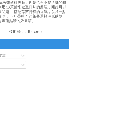
泡魷魚雖然很爽脆，但是也有不易入味的缺
利用 沙茶醬來做重口味的處理，剛好可以
個問題。 搭配蒜苗特有的香氣，以及一點
提味，不但彌補了 沙茶醬過於油膩的缺
有畫龍點睛的效果唷。
技術提供：
Blogger
.
文章