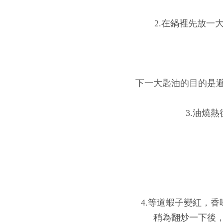
2.在鍋裡先放一
下一大匙油的目的是
3.油燒
4.等道蝦子變紅，
稍為翻炒一下後