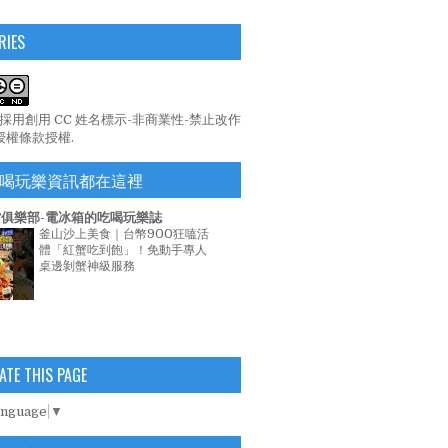
RIES
係採用
創用 CC 姓名標示-非商業性-禁止改作
 授權條款
授權.
喝玩樂資訊都在這裡
俱樂部-電冰箱的吃喝玩樂誌
釜山沙上美食｜台幣900狂嗑活
體「紅蟹吃到飽」！免動手專人
桌邊剝蟹神級服務
ATE THIS PAGE
anguage
▼