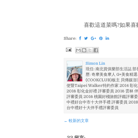
喜歡這道菜嗎?如果喜
Share:
Simon Lin
現任: 南北貨俱樂部生活誌 
歷: 奇摩美食摩人 G+美食精選名
(COOKCLUB)板主 貝傳媒
使暨Taipei Walker特約作家 201
2016 彰化金好禮 評審委員 2016 雲
評審委員 2016 桃園好棧旅館評鑑評審委
中禮好台中市十大伴手禮 評審委員 2018
台中禮好十大伴手禮評審委員
← 較新的文章
22 留言: