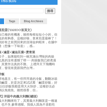
 THIS BLOG
r
Tags
Blog Archives
煎蛋(YAHOO首頁文)
自己種的有機蔥，雖然每根短短小小的，但
真的有夠香。這種好物，拿來煎蛋最棒了！
剛好有之前買回來的澎湖金鉤蝦米，在腦中
（想像一下味道），感...
飯+滷蛋+滷油豆腐+燙青菜
日子，如果能吃到一碗充滿台灣味的肉燥
真的沒有遺憾了唷~~~ 肉燥飯我已經煮過
，其實作法真的不難。 上禮拜天下飛機時
，發現有賣跟我們台灣...
炒飯
拜地基主，有一些拜拜過的冷飯，翻翻冰箱
跟鹹蛋，於是決定來試試看「鹹蛋炒飯」好
 以往炒飯我都是用大火快炒，這種炒法必
以免燒焦。雖然很香，但...
西式] 洋菇牛肉義大利麵(罐頭)
義大利麵來吃了，其實義大利麵算是一種速
，也不失 豪華感喔。我個人因為不喜歡吃