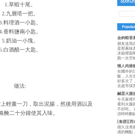
SEARCH
1.草蝦十尾。
2.九層塔一把。
3.料理酒一小匙。
Popula
4.香料鹽兩小匙。
金鉤蝦香蔥
5.奶油一小塊。
朋友送我
是那蔥味
6.白酒醋一大匙。
冰箱裡面
跑一次空槍
懶人肉燥
在國外的
飯，人生也
好多次了
做法:
去超市採買
鹹蛋火腿
今天家裡
背上輕畫一刀，取出泥腸，然後用酒以及
看到火腿
不好吃。
略醃二十分鐘使其入味。
須時時翻鍋
[食譜][
很久沒煮
成的麵點