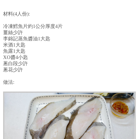
材料(4人份):
冷凍鱈魚片約1公分厚度4片
薑絲少許
李錦記蒸魚醬油1大匙
米酒1大匙
魚露1大匙
XO醬4小匙
蔥白段少許
蔥花少許
做法: