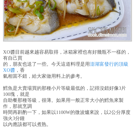
XO醬目前越來越容易取得，冰箱家裡也有好幾瓶不一樣的，
有自己買
的，朋友也送了一些。今天這道料理是用
澎湖富發行的頂級
XO醬
，香
氣相當不錯，給大家做用料上的參考。
鱈魚是大賣場買的那種小片等級最低的，記得沒錯好像3片
100塊，就是
自助餐那種等級，很薄。如果用一般正常大小的鱈魚來製
作，那就烹調
時間再斟酌一下，如果以1100W的微波爐來說，以2公分厚度
強火3分鐘
以內應該都可以煮熟。