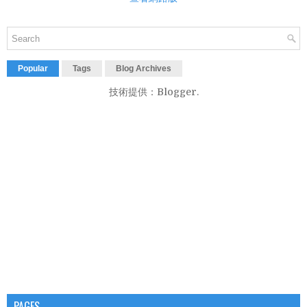
Popular
Tags
Blog Archives
技術提供：
Blogger
.
PAGES