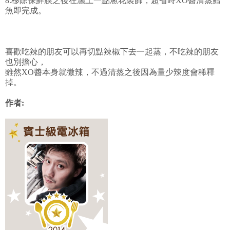
8.移除保鮮膜之後在灑上一點蔥花裝飾，超省時XO醬清蒸鱈
魚即完成。
喜歡吃辣的朋友可以再切點辣椒下去一起蒸，不吃辣的朋友
也別擔心，
雖然XO醬本身就微辣，不過清蒸之後因為量少辣度會稀釋
掉。
作者: