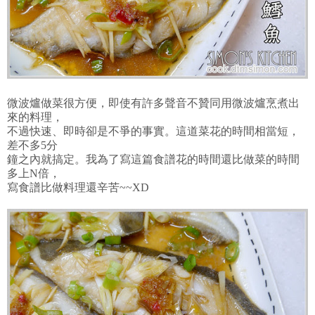
微波爐做菜很方便，即使有許多聲音不贊同用微波爐烹煮出
來的料理，
不過快速、即時卻是不爭的事實。這道菜花的時間相當短，
差不多5分
鐘之內就搞定。我為了寫這篇食譜花的時間還比做菜的時間
多上N倍，
寫食譜比做料理還辛苦~~XD