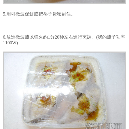
5.用可微波保鮮膜把盤子緊密封住。
6.放進微波爐以強火約1分20秒左右進行烹調。(我的爐子功率
1100W)