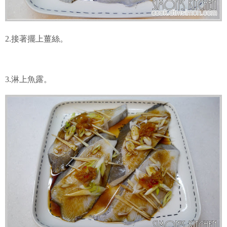
2.接著擺上薑絲。
3.淋上魚露。