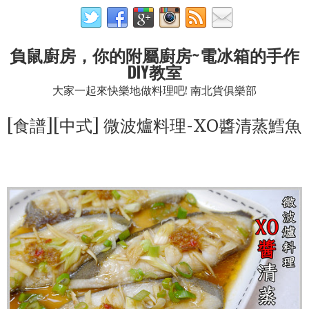
負鼠廚房，你的附屬廚房~電冰箱的手作
DIY教室
大家一起來快樂地做料理吧! 南北貨俱樂部
[食譜][中式] 微波爐料理-XO醬清蒸鱈魚