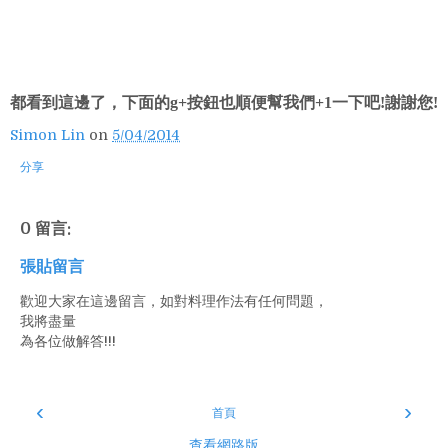
都看到這邊了，下面的g+按鈕也順便幫我們+1一下吧!謝謝您!
Simon Lin
on
5/04/2014
分享
0 留言:
張貼留言
歡迎大家在這邊留言，如對料理作法有任何問題，
我將盡量
為各位做解答!!!
‹
›
首頁
查看網路版