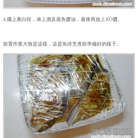
4.擺上蔥白段，淋上酒及蒸魚醬油，最後再放上XO醬。
前置作業大致是這樣，這是魚排烹煮前準備好的樣子。