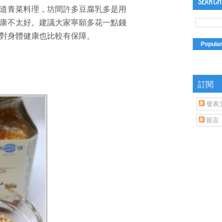
SEARCH
道青菜料理，坊間許多豆腐乳多是用
康不太好。建議大家寧願多花一點錢
對身體健康也比較有保障。
Popula
訂閱
發表
留言