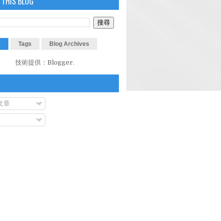
 THIS BLOG
r
Tags
Blog Archives
技術提供：
Blogger
.
文章