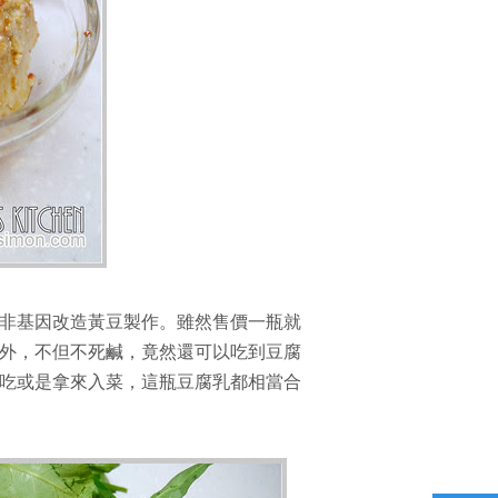
非基因改造黃豆製作。雖然售價一瓶就
外，不但不死鹹，竟然還可以吃到豆腐
吃或是拿來入菜，這瓶豆腐乳都相當合