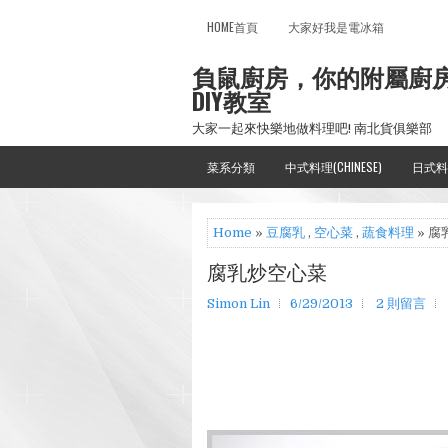
HOME首頁
大家好我是電冰箱
負鼠廚房，你的附屬廚
DIY教室
大家一起來快樂地做料理吧! 南北貨俱樂部
菜系分類
中式料理(CHINESE)
日式料
Home
»
豆腐乳
,
空心菜
,
蔬食料理
» 
腐乳炒空心菜
Simon Lin
6/29/2013
2 則留言