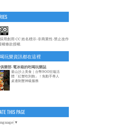
RIES
係採用
創用 CC 姓名標示-非商業性-禁止改作
 授權條款
授權.
喝玩樂資訊都在這裡
俱樂部-電冰箱的吃喝玩樂誌
釜山沙上美食｜台幣900狂嗑活
體「紅蟹吃到飽」！免動手專人
桌邊剝蟹神級服務
ATE THIS PAGE
anguage
▼