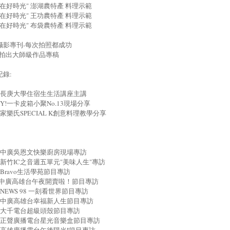
7"食在好時光" 澎湖農特產 料理示範
8"食在好時光" 王功農特產 料理示範
0"食在好時光" 布袋農特產 料理示範
攝影專刊-每次拍照都成功
能拍出大師級作品專稿
錄:
107 長庚大學住宿生生活講座主講
15 Y!一卡皮箱小聚No.13現場分享
26 家樂氏SPECIAL K創意料理教學分享
813 中廣吳恩文快樂廚房現場專訪
31 新竹IC之音週五單元"美味人生"專訪
02 Bravo生活學苑節目專訪
904中廣高雄台午夜開賣啦！節目專訪
06 NEWS 98 一刻看世界節目專訪
909 中廣高雄台幸福新人生節目專訪
911 大千電台超級頭殼節目專訪
914 正聲廣播電台星光音樂盒節目專訪