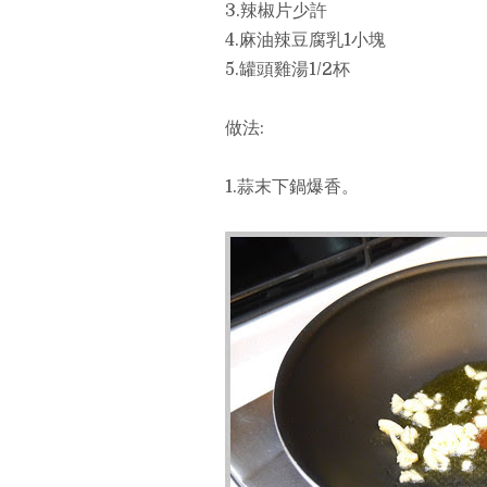
3.辣椒片少許
4.麻油辣豆腐乳1小塊
5.罐頭雞湯1/2杯
做法:
1.蒜末下鍋爆香。