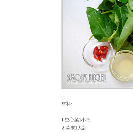
材料:
1.空心菜1小把
2.蒜末1大匙