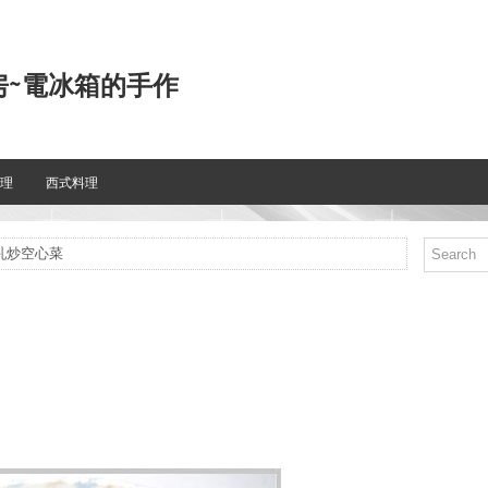
房~電冰箱的手作
理
西式料理
腐乳炒空心菜