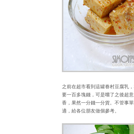
之前在超市看到這罐眷村豆腐乳，
要一百多塊錢，可是嚐了之後超意
香，果然一分錢一分貨。不管事單
適，給各位朋友做個參考。