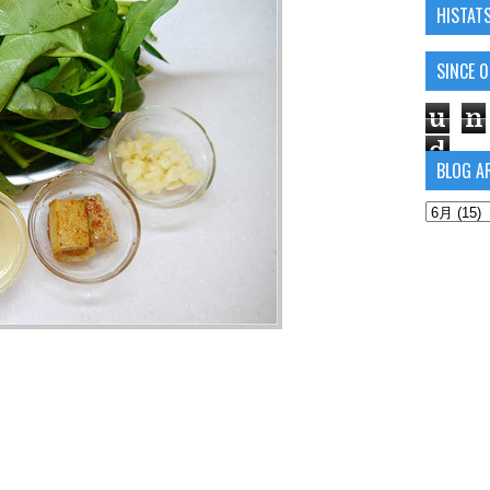
HISTAT
SINCE 
u
n
d
BLOG A