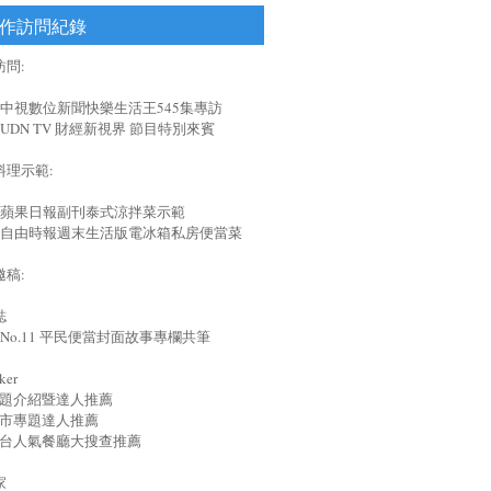
作訪問紀錄
問:
829 中視數位新聞快樂生活王545集專訪
15 UDN TV 財經新視界 節目特別來賓
料理示範:
809 蘋果日報副刊泰式涼拌菜示範
304 自由時報週末生活版電冰箱私房便當菜
稿:
誌
01 No.11 平民便當封面故事專欄共筆
ker
7 專題介紹暨達人推薦
8 夜市專題達人推薦
0 全台人氣餐廳大搜查推薦
家