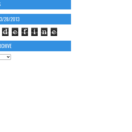
S
03/28/2013
d
e
f
i
n
e
RCHIVE