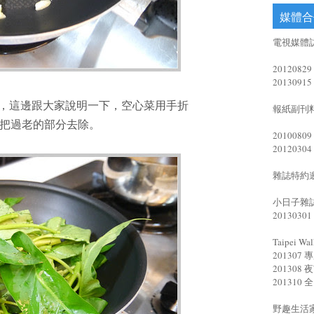
媒體合
電視媒體訪
20120
201309
炒，這邊跟大家說明一下，空心菜用手折
報紙副刊
把過老的部分去除。
20100
20120
雜誌特約邀
小日子雜
201303
Taipei Wal
20130
20130
20131
野趣生活