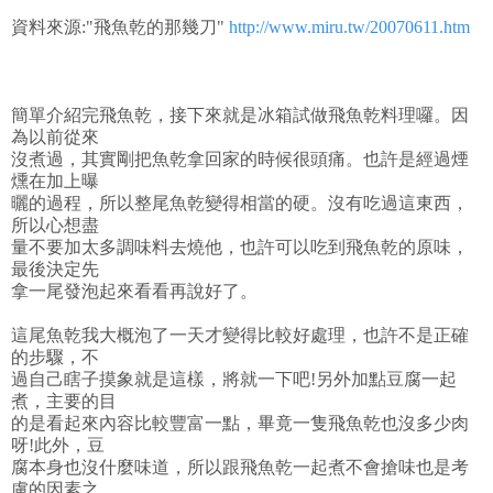
資料來源:"飛魚乾的那幾刀"
http://www.miru.tw/20070611.htm
簡單介紹完飛魚乾，接下來就是冰箱試做飛魚乾料理囉。因
為以前從來
沒煮過，其實剛把魚乾拿回家的時候很頭痛。也許是經過煙
燻在加上曝
曬的過程，所以整尾魚乾變得相當的硬。沒有吃過這東西，
所以心想盡
量不要加太多調味料去燒他，也許可以吃到飛魚乾的原味，
最後決定先
拿一尾發泡起來看看再說好了。
這尾魚乾我大概泡了一天才變得比較好處理，也許不是正確
的步驟，不
過自己瞎子摸象就是這樣，將就一下吧!另外加點豆腐一起
煮，主要的目
的是看起來內容比較豐富一點，畢竟一隻飛魚乾也沒多少肉
呀!此外，豆
腐本身也沒什麼味道，所以跟飛魚乾一起煮不會搶味也是考
慮的因素之