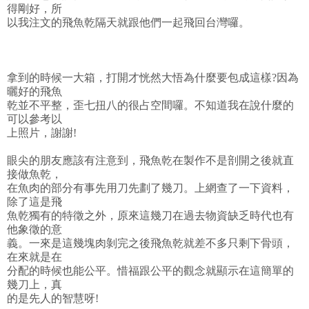
得剛好，所
以我注文的飛魚乾隔天就跟他們一起飛回台灣囉。
拿到的時候一大箱，打開才恍然大悟為什麼要包成這樣?因為
曬好的飛魚
乾並不平整，歪七扭八的很占空間囉。不知道我在說什麼的
可以參考以
上照片，謝謝!
眼尖的朋友應該有注意到，飛魚乾在製作不是剖開之後就直
接做魚乾，
在魚肉的部分有事先用刀先劃了幾刀。上網查了一下資料，
除了這是飛
魚乾獨有的特徵之外，原來這幾刀在過去物資缺乏時代也有
他象徵的意
義。一來是這幾塊肉剝完之後飛魚乾就差不多只剩下骨頭，
在來就是在
分配的時候也能公平。惜福跟公平的觀念就顯示在這簡單的
幾刀上，真
的是先人的智慧呀!