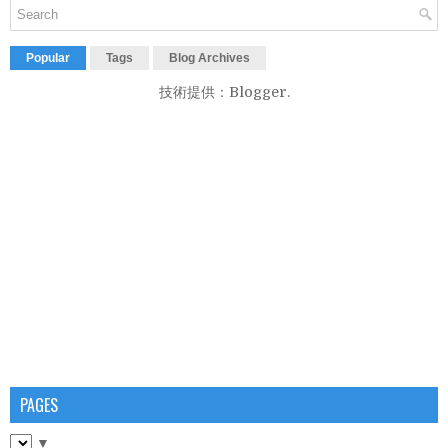
Popular
Tags
Blog Archives
技術提供：
Blogger
.
PAGES
▼