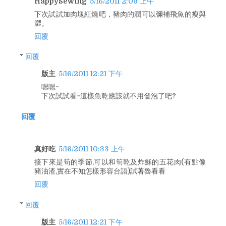
HappySewing
5/16/2011 2:09 上午
下次試試加肉塊紅燒吧，豬肉的潤可以彌補飛魚的瘦與
澀。
回覆
回覆
版主
5/16/2011 12:21 下午
嗯嗯~
下次試試看~這樣魚乾應該就不用發泡了吧?
回覆
真好吃
5/16/2011 10:33 上午
接下來是筍的季節,可以和筍乾及炸穌的五花肉(有點像
豬油渣,實在不知怎樣形容台語)試著魯看看
回覆
回覆
版主
5/16/2011 12:21 下午