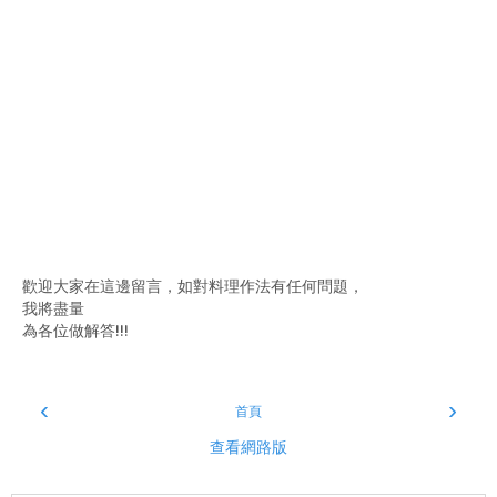
歡迎大家在這邊留言，如對料理作法有任何問題，
我將盡量
為各位做解答!!!
‹
›
首頁
查看網路版