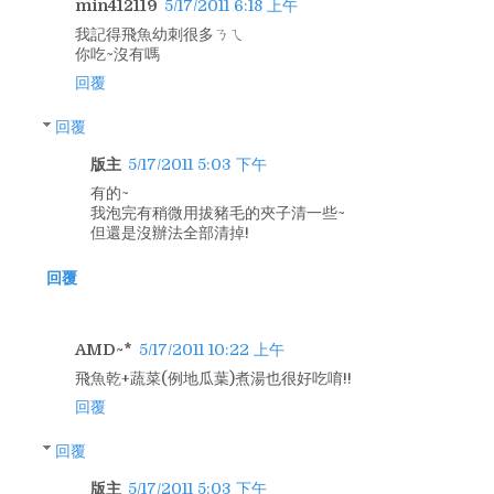
min412119
5/17/2011 6:18 上午
我記得飛魚幼刺很多ㄋㄟ
你吃~沒有嗎
回覆
回覆
版主
5/17/2011 5:03 下午
有的~
我泡完有稍微用拔豬毛的夾子清一些~
但還是沒辦法全部清掉!
回覆
AMD~*
5/17/2011 10:22 上午
飛魚乾+蔬菜(例地瓜葉)煮湯也很好吃唷!!
回覆
回覆
版主
5/17/2011 5:03 下午