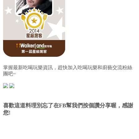
掌握最新吃喝玩樂資訊，趕快加入吃喝玩樂和廚藝交流粉絲
團吧~
喜歡這道料理別忘了在FB幫我們按個讚分享喔，感謝
您!