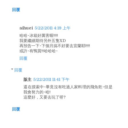
回覆
aihuei
5/22/2011 4:19 上午
哈哈~冰箱好厲害喔!!!!
我要繼續期待另外五隻XD
再預告一下~下個月搞不好要去宜蘭耶!!!!
或許~有鴨賞!!哈哈哈~
回覆
回覆
版主
5/22/2011 11:41 下午
還在摸索中~畢竟沒有吃過人家料理的飛魚乾~但是
我會努力的~哈!
這麼好，又要去玩了呀?
回覆