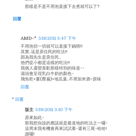
那樣是不是不用泡直接下去煮就可以了?
回覆
AMD~*
5/18/2011 3:47 下午
不用泡切一切就可以直接下鍋唷!!
其實..這是原住民的吃法!!
因為我先生是原住民..
他們從小都是這樣的吃法!!
我個人還蠻喜歡那樣特別的味道~~
湯頭會呈現乳白牛奶的顏色~
飛魚乾+薑(壓扁)+地瓜葉..不用加米酒=原味
回覆
回覆
版主
5/19/2011 3:10 下午
原來如此~
那我想你說的應該就是最道地的吃法之一囉~
這周末我有機會再來試試看~還有三尾~哈哈!
謝囉!