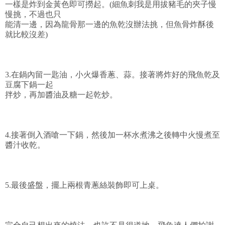
一樣是炸到金黃色即可撈起。(細魚刺我是用拔豬毛的夾子慢
慢挑，不過也只
能清一邊，因為龍骨那一邊的魚乾沒辦法挑，但魚骨炸酥後
就比較沒差)
3.在鍋內留一匙油，小火爆香蔥、蒜。接著將炸好的飛魚乾及
豆腐下鍋一起
拌炒，再加醬油及糖一起乾炒。
4.接著倒入酒嗆一下鍋，然後加一杯水煮沸之後轉中火慢煮至
醬汁收乾。
5.最後盛盤，擺上兩根青蔥絲裝飾即可上桌。