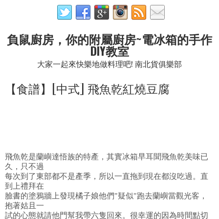
負鼠廚房，你的附屬廚房~電冰箱的手作
DIY教室
大家一起來快樂地做料理吧! 南北貨俱樂部
【食譜】[中式] 飛魚乾紅燒豆腐
飛魚乾是蘭嶼達悟族的特產，其實冰箱早耳聞飛魚乾美味已
久，只不過
每次到了東部都不是產季，所以一直拖到現在都沒吃過。直
到上禮拜在
臉書的塗鴉牆上發現橘子娘他們"疑似"跑去蘭嶼當觀光客，
抱著姑且一
試的心態就請他門幫我帶六隻回來。很幸運的因為時間點切