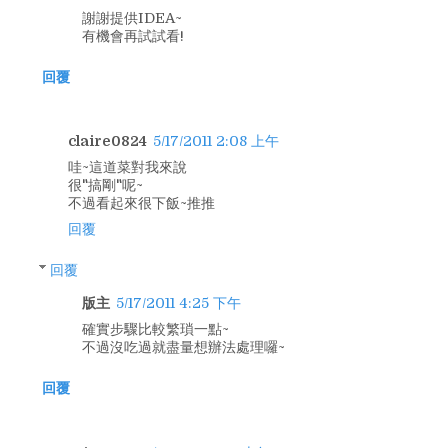
謝謝提供IDEA~
有機會再試試看!
回覆
claire0824
5/17/2011 2:08 上午
哇~這道菜對我來說
很"搞剛"呢~
不過看起來很下飯~推推
回覆
回覆
版主
5/17/2011 4:25 下午
確實步驟比較繁瑣一點~
不過沒吃過就盡量想辦法處理囉~
回覆