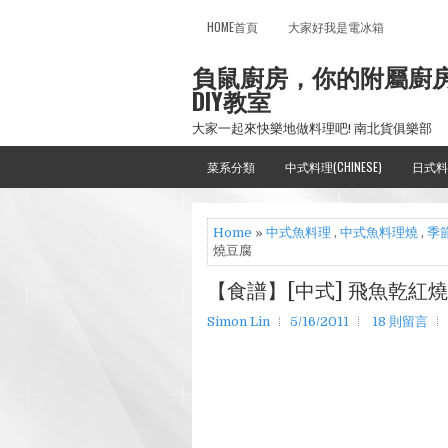
HOME首頁
大家好我是電冰箱
負鼠廚房，你的附屬廚
DIY教室
大家一起來快樂地做料理吧! 南北貨俱樂部
菜系分類
中式料理(CHINESE)
日式料
Home
»
中式魚料理
,
中式魚料理燒
,
季
燒豆腐
【食譜】[中式] 飛魚乾紅
Simon Lin
5/16/2011
18 則留言