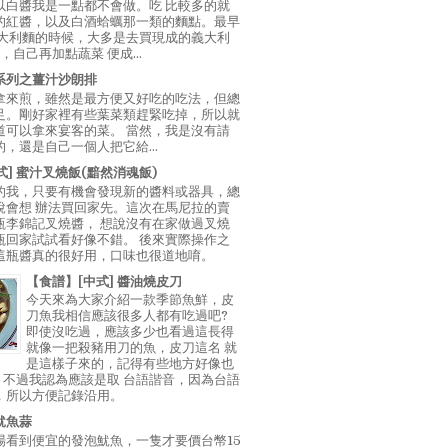
以白醬我是一點都不會做。吃 比較多的就
的紅醬，以及白酒蛤蠣那一類的麵點。最早
義大利麵的時候，大多是去買現成的義大利
E，自己再加點蔬菜 便成...
系列之薑汁沙朗排
拿來煎，雖然是最方便又好吃的吃法，但總
足。剛好家裡有些葉菜類趕緊吃掉，所以就
道可以拿來宴客的菜。 當然，我是沒有請
，還是自己一個人把它給...
中式] 蜜汁叉燒飯(黯然消魂飯)
的我，只要有機會發現新的醬料或器具，總
說會想 辦法買回家先。這次在馬尼拉的賣
瓶李錦記叉燒醬， 想說沒有在家做過叉燒
瓶回家試試看好像不錯。 後來實際操作之
這瓶醬真的很好用，口味也很道地唷。
【食譜】[中式] 醬油燒皮刀
今天來為大家介紹一款季節魚鮮，皮
刀魚我相信應該很多人都有吃過吧?
即使沒吃過，應該多少也看過這長得
就像一把殺豬用刀的魚，皮刀這名 就
是這樣子來的，記得有些地方好像也
"，不過我認為應該是取 台語諧音，因為台語
，所以方便記錄沿用。
魷魚蒜
場看到便宜的發泡魷魚，一隻才要價台幣15