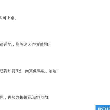
即可上桌。
道地，飛魚達人們拍謝啊!!!
感覺如何?嗯，肉質像烏魚，哈哈!
尾，再努力想想看怎麼吃吧!!
HISTAT