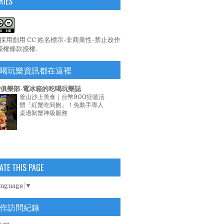
RIES
係採用
創用 CC 姓名標示-非商業性-禁止改作
 授權條款
授權.
喝玩樂資訊都在這裡
俱樂部-電冰箱的吃喝玩樂誌
釜山沙上美食｜台幣900狂嗑活
體「紅蟹吃到飽」！免動手專人
桌邊剝蟹神級服務
ATE THIS PAGE
anguage
▼
作訪問紀錄