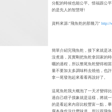
分配的時候也能公平。惜福跟公平
的是先人的智慧呀!
資料來源:"飛魚乾的那幾刀"
http:/
簡單介紹完飛魚乾，接下來就是冰
沒煮過，其實剛把魚乾拿回家的時
曬的過程，所以整尾魚乾變得相當
量不要加太多調味料去燒他，也許
拿一尾發泡起來看看再說好了。
這尾魚乾我大概泡了一天才變得比
過自己瞎子摸象就是這樣，將就一
的是看起來內容比較豐富一點，畢
腐本身也沒什麼味道，所以跟飛魚