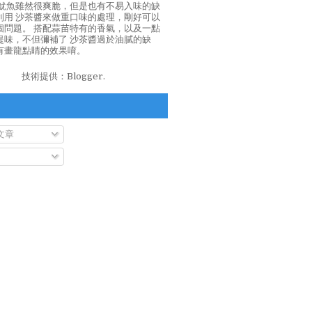
泡魷魚雖然很爽脆，但是也有不易入味的缺
利用 沙茶醬來做重口味的處理，剛好可以
個問題。 搭配蒜苗特有的香氣，以及一點
提味，不但彌補了 沙茶醬過於油膩的缺
有畫龍點睛的效果唷。
技術提供：
Blogger
.
文章