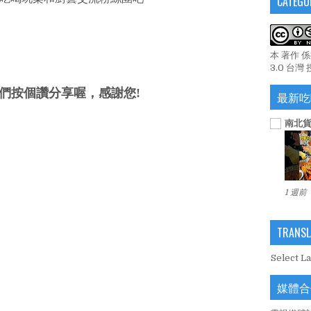
CATEGO
本 著作 
3.0 台灣
們按個讚分享喔，感謝您!
最新吃
南北貨
1 週前
TRANSL
Select L
媒體合