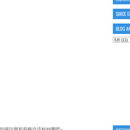
SINCE 
BLOG A
吃喝玩樂和廚藝交流粉絲團吧~