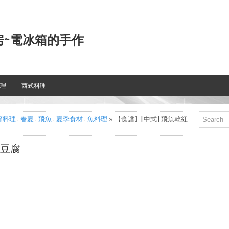
房~電冰箱的手作
理
西式料理
節料理
,
春夏
,
飛魚
,
夏季食材
,
魚料理
» 【食譜】[中式] 飛魚乾紅
燒豆腐