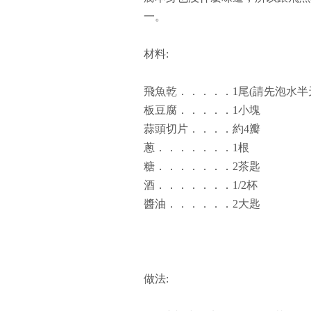
一。
材料:
飛魚乾．．．．．1尾(請先泡水半
板豆腐．．．．．1小塊
蒜頭切片．．．．約4瓣
蔥．．．．．．．1根
糖．．．．．．．2茶匙
酒．．．．．．．1/2杯
醬油．．．．．．2大匙
做法: