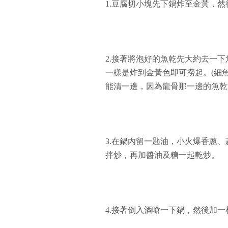
1.豆腐切小塊先下鍋炸至金黃，
2.接著將泡好的魚乾先大約去一
一樣是炸到金黃色即可撈起。(細
能清一邊，因為龍骨那一邊的魚乾
3.在鍋內留一匙油，小火爆香蔥
拌炒，再加醬油及糖一起乾炒。
4.接著倒入酒嗆一下鍋，然後加