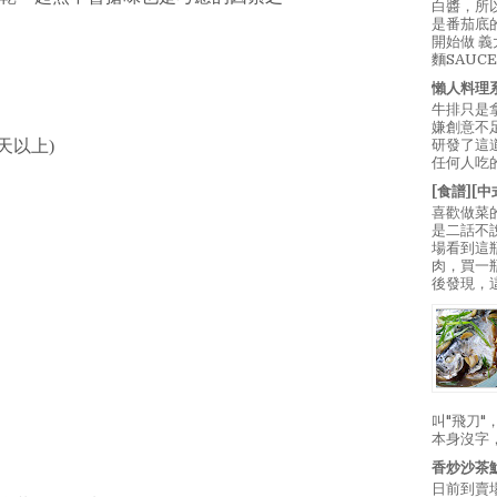
白醬，所
是番茄底
開始做 
麵SAUC
懶人料理
牛排只是
嫌創意不
研發了這
天以上)
任何人吃的
[食譜][
喜歡做菜
是二話不
場看到這
肉，買一
後發現，
叫"飛刀
本身沒字
香炒沙茶
日前到賣