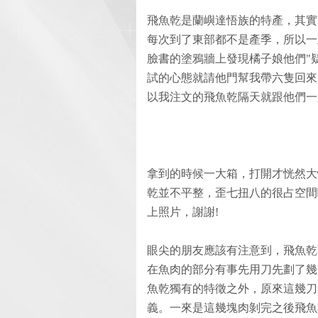
飛魚乾是蘭嶼達悟族的特產，其實
每次到了東部都不是產季，所以一
臉書的塗鴉牆上發現橘子娘他們"
試的心態就請他門幫我帶六隻回來
以我注文的飛魚乾隔天就跟他們一
拿到的時候一大箱，打開才恍然大
乾並不平整，歪七扭八的很占空間
上照片，謝謝!
眼尖的朋友應該有注意到，飛魚乾
在魚肉的部分有事先用刀先劃了幾
魚乾獨有的特徵之外，原來這幾刀
義。一來是這幾塊肉剝完之後飛魚