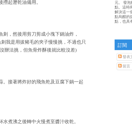
然後撈起瀝乾油備用。
元。 發
點。這時
解決這一
點烏醋的
點，也具
下魚刺，然後用剪刀剪成小塊下鍋油炸，
魚刺我是用拔豬毛的夾子慢慢挑，不過也只
訂閱
沒辦法挑，但魚骨炸酥後就比較沒差)
發表
留言
、蒜。接著將炸好的飛魚乾及豆腐下鍋一起
一杯水煮沸之後轉中火慢煮至醬汁收乾。