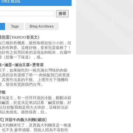
 THIS BLOG
r
Tags
Blog Archives
煎蛋(YAHOO首頁文)
自己種的有機蔥，雖然每根短短小小的，但
真的有夠香。這種好物，拿來煎蛋最棒了！
剛好有之前買回來的澎湖金鉤蝦米，在腦中
（想像一下味道），感...
飯+滷蛋+滷油豆腐+燙青菜
日子，如果能吃到一碗充滿台灣味的肉燥
真的沒有遺憾了唷~~~ 肉燥飯我已經煮過
，其實作法真的不難。 上禮拜天下飛機時
，發現有賣跟我們台灣...
炒飯
拜地基主，有一些拜拜過的冷飯，翻翻冰箱
跟鹹蛋，於是決定來試試看「鹹蛋炒飯」好
 以往炒飯我都是用大火快炒，這種炒法必
以免燒焦。雖然很香，但...
西式] 洋菇牛肉義大利麵(罐頭)
義大利麵來吃了，其實義大利麵算是一種速
，也不失 豪華感喔。我個人因為不喜歡吃