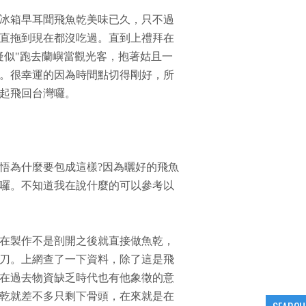
冰箱早耳聞飛魚乾美味已久，只不過
直拖到現在都沒吃過。直到上禮拜在
疑似"跑去蘭嶼當觀光客，抱著姑且一
。很幸運的因為時間點切得剛好，所
起飛回台灣囉。
悟為什麼要包成這樣?因為曬好的飛魚
囉。不知道我在說什麼的可以參考以
在製作不是剖開之後就直接做魚乾，
刀。上網查了一下資料，除了這是飛
在過去物資缺乏時代也有他象徵的意
乾就差不多只剩下骨頭，在來就是在