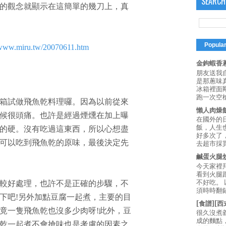
SEARCH
的觀念就顯示在這簡單的幾刀上，真
Popula
/www.miru.tw/20070611.htm
金鉤蝦香蔥
朋友送我
是那蔥味
冰箱裡面
跑一次空槍
箱試做飛魚乾料理囉。因為以前從來
懶人肉燥
候很頭痛。也許是經過煙燻在加上曝
在國外的
飯，人生也
的硬。沒有吃過這東西，所以心想盡
好多次了
可以吃到飛魚乾的原味，最後決定先
去超市採買
鹹蛋火腿
今天家裡
看到火腿
不好吃。
較好處理，也許不是正確的步驟，不
須時時翻鍋
下吧!另外加點豆腐一起煮，主要的目
[食譜][
竟一隻飛魚乾也沒多少肉呀!此外，豆
很久沒煮
成的麵點
乾一起煮不會搶味也是考慮的因素之