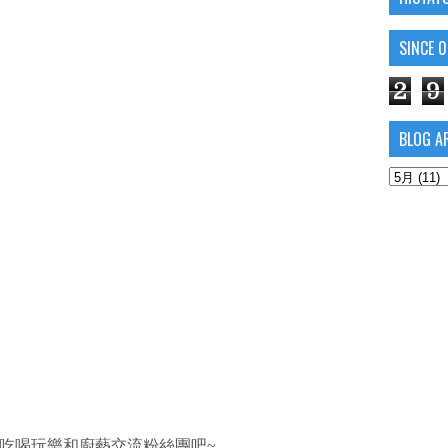
SINCE 
2
9
BLOG A
吃喝玩樂和廚藝交流粉絲團吧~