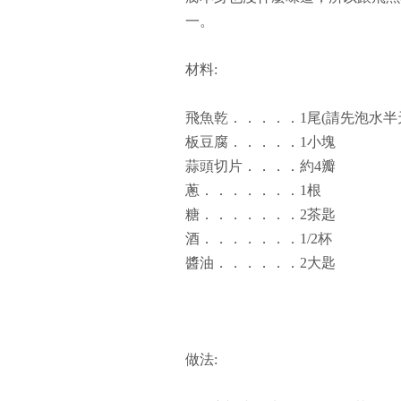
一。
材料:
飛魚乾．．．．．1尾(請先泡水半
板豆腐．．．．．1小塊
蒜頭切片．．．．約4瓣
蔥．．．．．．．1根
糖．．．．．．．2茶匙
酒．．．．．．．1/2杯
醬油．．．．．．2大匙
做法: