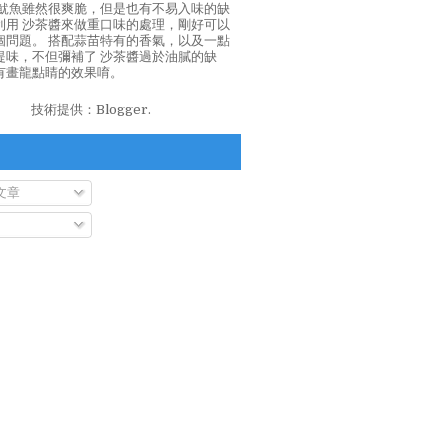
泡魷魚雖然很爽脆，但是也有不易入味的缺
利用 沙茶醬來做重口味的處理，剛好可以
個問題。 搭配蒜苗特有的香氣，以及一點
提味，不但彌補了 沙茶醬過於油膩的缺
有畫龍點睛的效果唷。
技術提供：
Blogger
.
文章