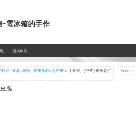
房~電冰箱的手作
理
西式料理
節料理
,
春夏
,
飛魚
,
夏季食材
,
魚料理
» 【食譜】[中式] 飛魚乾紅
燒豆腐