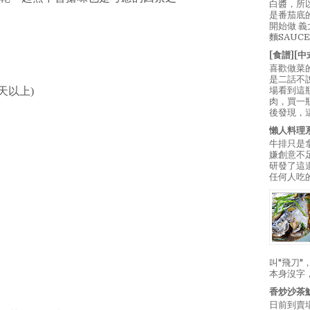
白醬，所
是番茄底
開始做 
麵SAUC
[食譜][
喜歡做菜
是二話不
場看到這
天以上)
肉，買一
後發現，
懶人料理
牛排只是
嫌創意不
研發了這
任何人吃的
叫"飛刀
本身沒字
香炒沙茶
日前到賣