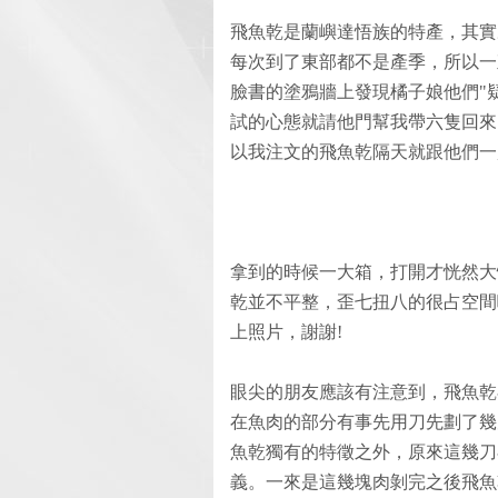
飛魚乾是蘭嶼達悟族的特產，其實
每次到了東部都不是產季，所以一
臉書的塗鴉牆上發現橘子娘他們"
試的心態就請他門幫我帶六隻回來
以我注文的飛魚乾隔天就跟他們一
拿到的時候一大箱，打開才恍然大
乾並不平整，歪七扭八的很占空間
上照片，謝謝!
眼尖的朋友應該有注意到，飛魚乾
在魚肉的部分有事先用刀先劃了幾
魚乾獨有的特徵之外，原來這幾刀
義。一來是這幾塊肉剝完之後飛魚