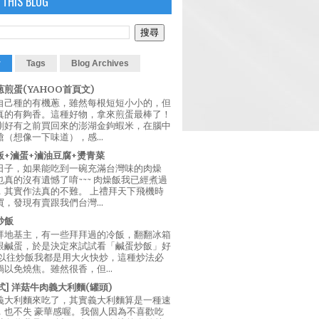
 THIS BLOG
r
Tags
Blog Archives
煎蛋(YAHOO首頁文)
自己種的有機蔥，雖然每根短短小小的，但
真的有夠香。這種好物，拿來煎蛋最棒了！
剛好有之前買回來的澎湖金鉤蝦米，在腦中
（想像一下味道），感...
飯+滷蛋+滷油豆腐+燙青菜
日子，如果能吃到一碗充滿台灣味的肉燥
真的沒有遺憾了唷~~~ 肉燥飯我已經煮過
，其實作法真的不難。 上禮拜天下飛機時
，發現有賣跟我們台灣...
炒飯
拜地基主，有一些拜拜過的冷飯，翻翻冰箱
跟鹹蛋，於是決定來試試看「鹹蛋炒飯」好
 以往炒飯我都是用大火快炒，這種炒法必
以免燒焦。雖然很香，但...
西式] 洋菇牛肉義大利麵(罐頭)
義大利麵來吃了，其實義大利麵算是一種速
，也不失 豪華感喔。我個人因為不喜歡吃