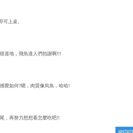
即可上桌。
道地，飛魚達人們拍謝啊!!!
感覺如何?嗯，肉質像烏魚，哈哈!
尾，再努力想想看怎麼吃吧!!
HISTAT