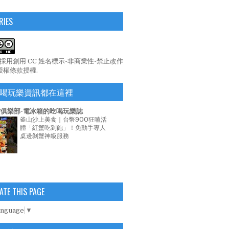
RIES
係採用
創用 CC 姓名標示-非商業性-禁止改作
 授權條款
授權.
喝玩樂資訊都在這裡
俱樂部-電冰箱的吃喝玩樂誌
釜山沙上美食｜台幣900狂嗑活
體「紅蟹吃到飽」！免動手專人
桌邊剝蟹神級服務
ATE THIS PAGE
anguage
▼