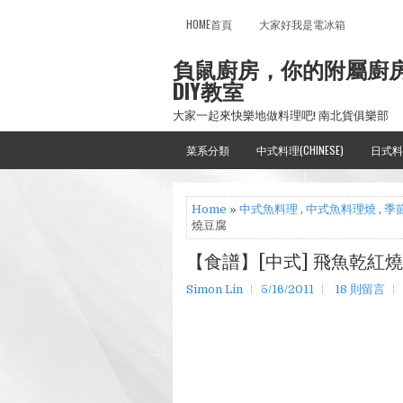
HOME首頁
大家好我是電冰箱
負鼠廚房，你的附屬廚
DIY教室
大家一起來快樂地做料理吧! 南北貨俱樂部
菜系分類
中式料理(CHINESE)
日式料
Home
»
中式魚料理
,
中式魚料理燒
,
季
燒豆腐
【食譜】[中式] 飛魚乾紅
Simon Lin
5/16/2011
18 則留言