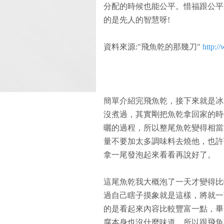
分配的時候也能公平。惜福跟公平
的是先人的智慧呀!
資料來源:"飛魚乾的那幾刀"
http:/
簡單介紹完飛魚乾，接下來就是冰
沒煮過，其實剛把魚乾拿回家的時
曬的過程，所以整尾魚乾變得相當
量不要加太多調味料去燒他，也許
拿一尾發泡起來看看再說好了。
這尾魚乾我大概泡了一天才變得比
過自己瞎子摸象就是這樣，將就一
的是看起來內容比較豐富一點，畢
腐本身也沒什麼味道，所以跟飛魚