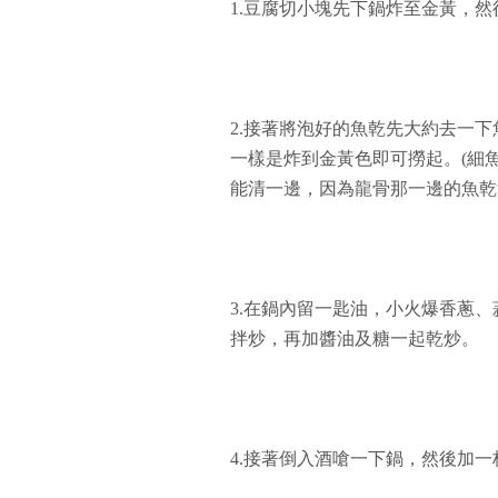
1.豆腐切小塊先下鍋炸至金黃，
2.接著將泡好的魚乾先大約去一
一樣是炸到金黃色即可撈起。(細
能清一邊，因為龍骨那一邊的魚乾
3.在鍋內留一匙油，小火爆香蔥
拌炒，再加醬油及糖一起乾炒。
4.接著倒入酒嗆一下鍋，然後加