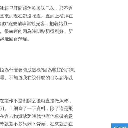
冰箱早耳聞飛魚乾美味已久，只不過
直拖到現在都沒吃過。直到上禮拜在
疑似"跑去蘭嶼當觀光客，抱著姑且一
。很幸運的因為時間點切得剛好，所
起飛回台灣囉。
悟為什麼要包成這樣?因為曬好的飛魚
囉。不知道我在說什麼的可以參考以
在製作不是剖開之後就直接做魚乾，
刀。上網查了一下資料，除了這是飛
在過去物資缺乏時代也有他象徵的意
乾就差不多只剩下骨頭，在來就是在