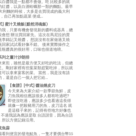
以白醬我是一點都不會做。吃 比較多的就
的紅醬，以及白酒蛤蠣那一類的麵點。最早
義大利麵的時候，大多是去買現成的義大利
E，自己再加點蔬菜 便成...
中式] 蜜汁叉燒飯(黯然消魂飯)
的我，只要有機會發現新的醬料或器具，總
說會想 辦法買回家先。這次在馬尼拉的賣
瓶李錦記叉燒醬， 想說沒有在家做過叉燒
瓶回家試試看好像不錯。 後來實際操作之
這瓶醬真的很好用，口味也很道地唷。
系列之薑汁沙朗排
拿來煎，雖然是最方便又好吃的吃法，但總
足。剛好家裡有些葉菜類趕緊吃掉，所以就
道可以拿來宴客的菜。 當然，我是沒有請
，還是自己一個人把它給...
【食譜】[中式] 醬油燒皮刀
今天來為大家介紹一款季節魚鮮，皮
刀魚我相信應該很多人都有吃過吧?
即使沒吃過，應該多少也看過這長得
就像一把殺豬用刀的魚，皮刀這名 就
是這樣子來的，記得有些地方好像也
"，不過我認為應該是取 台語諧音，因為台語
，所以方便記錄沿用。
魷魚蒜
場看到便宜的發泡魷魚，一隻才要價台幣15