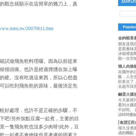
SEARCH
的觀念就顯示在這簡單的幾刀上，真
Popula
/www.miru.tw/20070611.htm
金鉤蝦香蔥
朋友送我
是那蔥味
冰箱裡面
跑一次空槍
箱試做飛魚乾料理囉。因為以前從來
懶人肉燥
候很頭痛。也許是經過煙燻在加上曝
在國外的
飯，人生也
的硬。沒有吃過這東西，所以心想盡
好多次了
可以吃到飛魚乾的原味，最後決定先
去超市採買
鹹蛋火腿
今天家裡
看到火腿
不好吃。
較好處理，也許不是正確的步驟，不
須時時翻鍋
下吧!另外加點豆腐一起煮，主要的目
[食譜][
竟一隻飛魚乾也沒多少肉呀!此外，豆
很久沒煮
成的麵點
乾一起煮不會搶味也是考慮的因素之