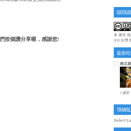
CATEGO
本 著作 
們按個讚分享喔，感謝您!
3.0 台灣
最新吃
南北貨
1 週前
TRANSL
Select L