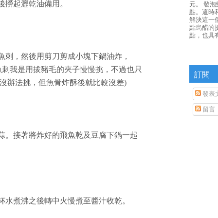
然後撈起瀝乾油備用。
元。 發
點。這時
解決這一
點烏醋的
點，也具
下魚刺，然後用剪刀剪成小塊下鍋油炸，
魚刺我是用拔豬毛的夾子慢慢挑，不過也只
訂閱
沒辦法挑，但魚骨炸酥後就比較沒差)
發表
留言
、蒜。接著將炸好的飛魚乾及豆腐下鍋一起
一杯水煮沸之後轉中火慢煮至醬汁收乾。