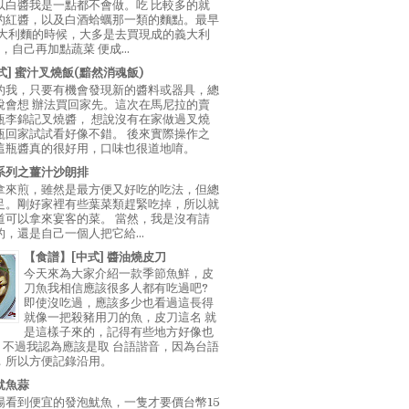
以白醬我是一點都不會做。吃 比較多的就
的紅醬，以及白酒蛤蠣那一類的麵點。最早
義大利麵的時候，大多是去買現成的義大利
E，自己再加點蔬菜 便成...
中式] 蜜汁叉燒飯(黯然消魂飯)
的我，只要有機會發現新的醬料或器具，總
說會想 辦法買回家先。這次在馬尼拉的賣
瓶李錦記叉燒醬， 想說沒有在家做過叉燒
瓶回家試試看好像不錯。 後來實際操作之
這瓶醬真的很好用，口味也很道地唷。
系列之薑汁沙朗排
拿來煎，雖然是最方便又好吃的吃法，但總
足。剛好家裡有些葉菜類趕緊吃掉，所以就
道可以拿來宴客的菜。 當然，我是沒有請
，還是自己一個人把它給...
【食譜】[中式] 醬油燒皮刀
今天來為大家介紹一款季節魚鮮，皮
刀魚我相信應該很多人都有吃過吧?
即使沒吃過，應該多少也看過這長得
就像一把殺豬用刀的魚，皮刀這名 就
是這樣子來的，記得有些地方好像也
"，不過我認為應該是取 台語諧音，因為台語
，所以方便記錄沿用。
魷魚蒜
場看到便宜的發泡魷魚，一隻才要價台幣15