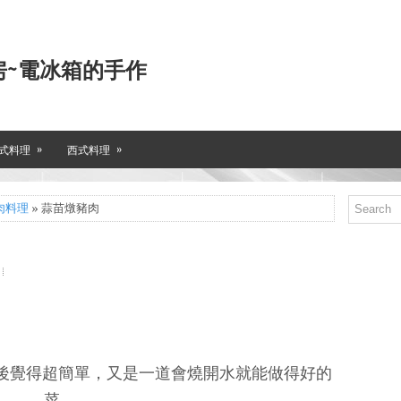
房~電冰箱的手作
»
»
式料理
西式料理
肉料理
» 蒜苗燉豬肉
做後覺得超簡單，又是一道會燒開水就能做得好的
菜。