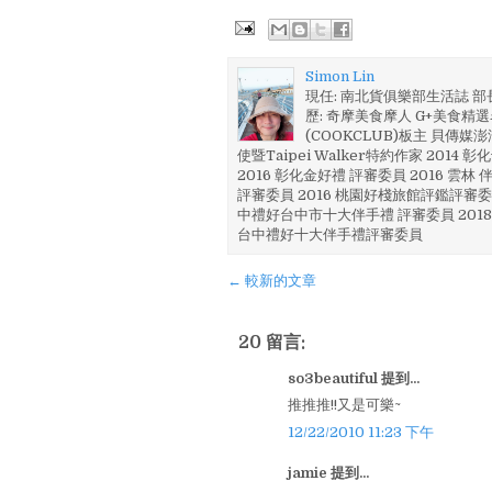
Simon Lin
現任: 南北貨俱樂部生活誌 
歷: 奇摩美食摩人 G+美食精選名
(COOKCLUB)板主 貝傳媒
使暨Taipei Walker特約作家 201
2016 彰化金好禮 評審委員 2016 雲
評審委員 2016 桃園好棧旅館評鑑評審委
中禮好台中市十大伴手禮 評審委員 2018
台中禮好十大伴手禮評審委員
← 較新的文章
20 留言:
so3beautiful 提到...
推推推!!又是可樂~
12/22/2010 11:23 下午
jamie 提到...