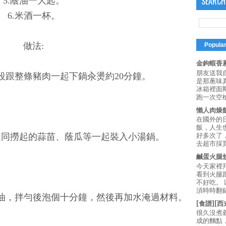
SEARCH
5.蔭油一大匙。
6.米酒一杯。
做法:
Popula
金鉤蝦香蔥
朋友送我
切段跟整條豬肉一起下鍋汆燙約20分鐘。
是那蔥味
冰箱裡面
跑一次空槍
懶人肉燥
在國外的
飯，人生也
連同撈起的蒜苗、蔭瓜等一起裝入小湯鍋。
好多次了
去超市採買
鹹蛋火腿
今天家裡
看到火腿
不好吃。
須時時翻鍋
蔭油，拌勻後泡個十分鐘，然後再加水淹過材料。
[食譜][
很久沒煮
成的麵點