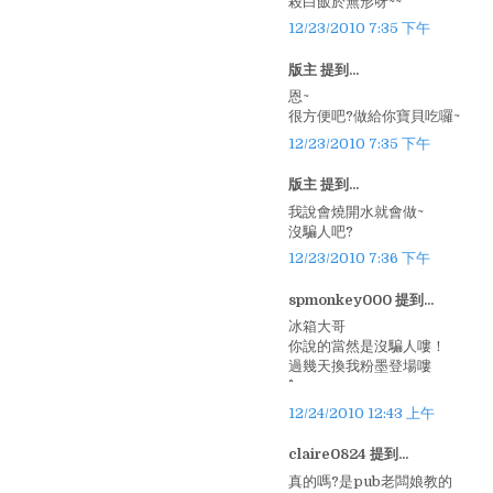
殺白飯於無形呀~~
12/23/2010 7:35 下午
版主 提到...
恩~
很方便吧?做給你寶貝吃囉~
12/23/2010 7:35 下午
版主 提到...
我說會燒開水就會做~
沒騙人吧?
12/23/2010 7:36 下午
spmonkey000 提到...
冰箱大哥
你說的當然是沒騙人嘍！
過幾天換我粉墨登場嘍
12/24/2010 12:43 上午
claire0824 提到...
真的嗎?是pub老闆娘教的