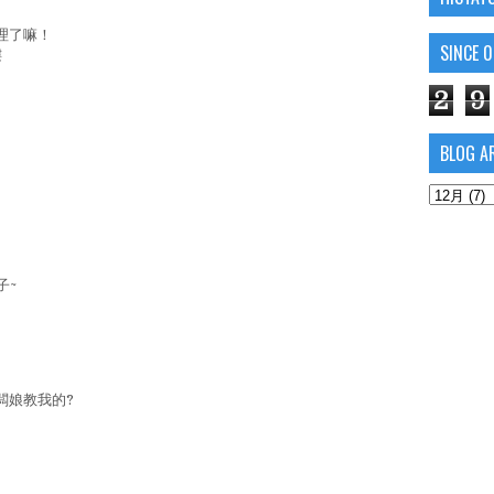
理了嘛！
SINCE 
嘍
2
9
BLOG A
子~
闆娘教我的?