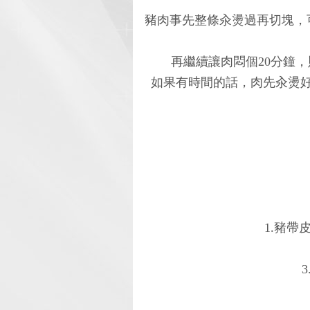
豬肉事先整條汆燙過再切塊，
再繼續讓肉悶個20分鐘
如果有時間的話，肉先汆燙
1.豬帶