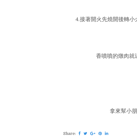
4.接著開火先燒開後轉小
香噴噴的燉肉就
拿來幫小朋
Share: