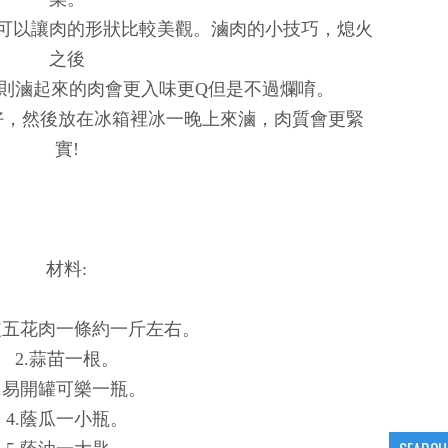
可以讓肉的形狀比較美觀。滷肉的小技巧，熄火
之後
，則滷起來的肉會更入味更Q但是不過爛唷。
好，然後放在冰箱裡冰一晚上來滷，肉質會更緊
實!
材料:
皮五花肉一條約一斤左右。
2.蒜苗一根。
3.易開罐可樂一瓶。
4.蔭瓜一小瓶。