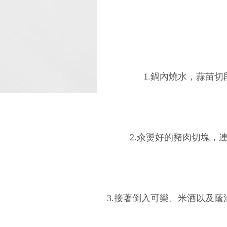
1.鍋內燒水，蒜苗
2.汆燙好的豬肉切塊，
3.接著倒入可樂、米酒以及