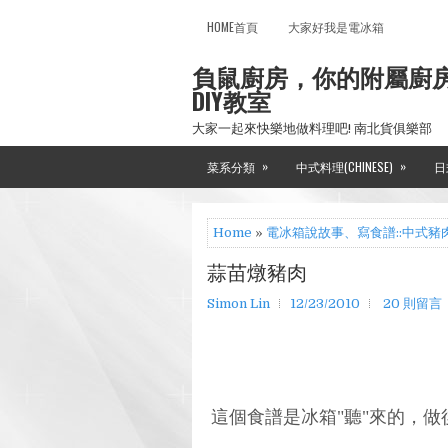
HOME首頁
大家好我是電冰箱
負鼠廚房，你的附屬廚
DIY教室
大家一起來快樂地做料理吧! 南北貨俱樂部
»
»
菜系分類
中式料理(CHINESE)
日
Home
»
電冰箱說故事、寫食譜::中式豬
蒜苗燉豬肉
Simon Lin
12/23/2010
20 則留言
這個食譜是冰箱"聽"來的，