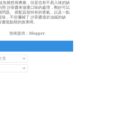
泡魷魚雖然很爽脆，但是也有不易入味的缺
利用 沙茶醬來做重口味的處理，剛好可以
個問題。 搭配蒜苗特有的香氣，以及一點
提味，不但彌補了 沙茶醬過於油膩的缺
有畫龍點睛的效果唷。
技術提供：
Blogger
.
文章