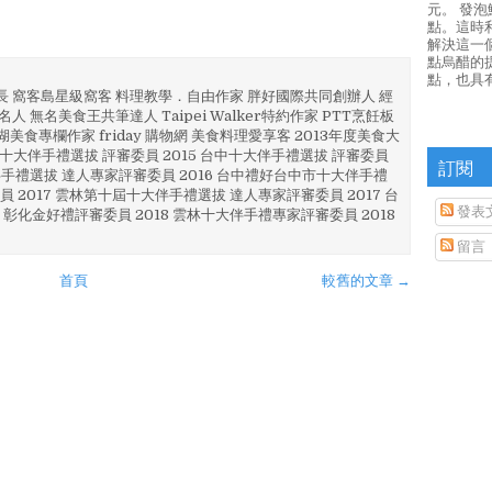
元。 發
點。這時
解決這一
點烏醋的
點，也具
部長 窩客島星級窩客 料理教學．自由作家 胖好國際共同創辦人 經
人 無名美食王共筆達人 Taipei Walker特約作家 PTT烹飪板
澎湖美食專欄作家 friday 購物網 美食料理愛享客 2013年度美食大
4 彰化十大伴手禮選拔 評審委員 2015 台中十大伴手禮選拔 評審委員
訂閱
林 伴手禮選拔 達人專家評審委員 2016 台中禮好台中市十大伴手禮
員 2017 雲林第十屆十大伴手禮選拔 達人專家評審委員 2017 台
發表
 彰化金好禮評審委員 2018 雲林十大伴手禮專家評審委員 2018
留言
首頁
較舊的文章 →