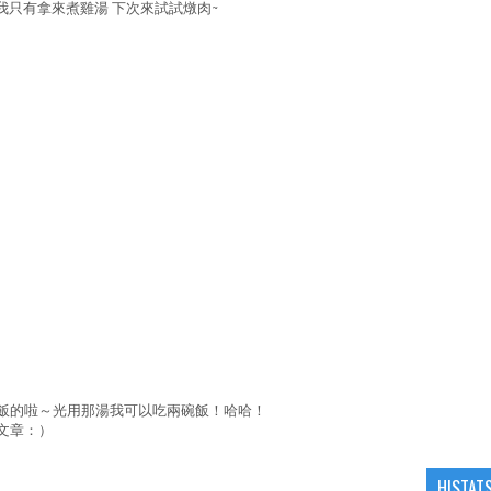
我只有拿來煮雞湯 下次來試試燉肉~
飯的啦～光用那湯我可以吃兩碗飯！哈哈！
文章：）
HISTAT