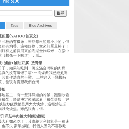
 THIS BLOG
r
Tags
Blog Archives
煎蛋(YAHOO首頁文)
自己種的有機蔥，雖然每根短短小小的，但
真的有夠香。這種好物，拿來煎蛋最棒了！
剛好有之前買回來的澎湖金鉤蝦米，在腦中
（想像一下味道），感...
飯+滷蛋+滷油豆腐+燙青菜
日子，如果能吃到一碗充滿台灣味的肉燥
真的沒有遺憾了唷~~~ 肉燥飯我已經煮過
，其實作法真的不難。 上禮拜天下飛機時
，發現有賣跟我們台灣...
炒飯
拜地基主，有一些拜拜過的冷飯，翻翻冰箱
跟鹹蛋，於是決定來試試看「鹹蛋炒飯」好
 以往炒飯我都是用大火快炒，這種炒法必
以免燒焦。雖然很香，但...
西式] 洋菇牛肉義大利麵(罐頭)
義大利麵來吃了，其實義大利麵算是一種速
，也不失 豪華感喔。我個人因為不喜歡吃