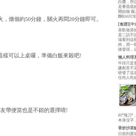
白醬，所
是番茄底
開始做 
麵SAUC
火，燉個約50分鐘，關火再悶20分鐘即可。
[食譜][
喜歡做菜
是二話不
場看到這
肉，買一
後發現，
這樣可以上桌囉，準備白飯來殺吧!
懶人料理
牛排只是
嫌創意不
研發了這
任何人吃的
友帶便當也是不錯的選擇唷!
叫"飛刀
本身沒字
香炒沙茶
日前到賣