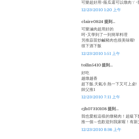
可樂超好用~蔭瓜還可以燉肉ㄚ~
12/23/2010 1:20 上午
claire0824 提到...
可樂滷肉超用好的
呵~又學到了一到簡單料理
另推蒜苗炒鹹豬肉也很美味喔!
很下酒下飯
12/23/2010 1:51 上午
toilin5410 提到...
好吃
越燉越香
超下飯.天氣冷.熱一下又可上桌!
師父推1
12/23/2010 7:11 上午
cjh07310108 提到...
我也愛粗這樣的燉豬肉！超級下
推一個～也歡迎到我家喔！有新
12/23/2010 8:36 上午