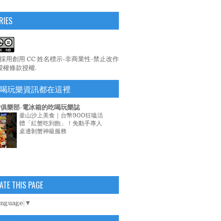
RIES
係採用
創用 CC 姓名標示-非商業性-禁止改作
 授權條款
授權.
喝玩樂資訊都在這裡
俱樂部-電冰箱的吃喝玩樂誌
釜山沙上美食｜台幣900狂嗑活
體「紅蟹吃到飽」！免動手專人
桌邊剝蟹神級服務
ATE THIS PAGE
anguage
▼