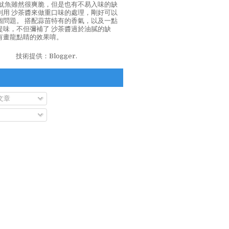
泡魷魚雖然很爽脆，但是也有不易入味的缺
利用 沙茶醬來做重口味的處理，剛好可以
個問題。 搭配蒜苗特有的香氣，以及一點
提味，不但彌補了 沙茶醬過於油膩的缺
有畫龍點睛的效果唷。
技術提供：
Blogger
.
文章