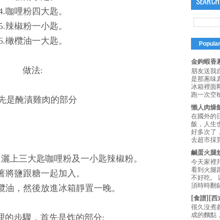
SEARCH
4.咖哩粉四大匙。
5.辣椒粉一小匙。
6.橄欖油一大匙。
Popula
金鉤蝦香蔥
做法:
朋友送我
是那蔥味
冰箱裡面
跑一次空槍
先是醃漬雞肉的部分
懶人肉燥
在國外的
飯，人生也
好多次了
去超市採買
鹹蛋火腿
，灑上三大匙咖哩粉及一小匙辣椒粉。
今天家裡
看到火腿
接著將鹽跟糖一起加入。
不好吃。
須時時翻鍋
橄欖油，然後放進冰箱靜置一晚。
[食譜][
很久沒煮
成的麵點
理的步驟，首先是炸的部分: