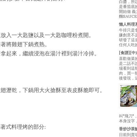
白醬，所
是番茄底
開始做 
麵SAUC
懶人料理
牛排只是
裡放入一大匙鹽以及一大匙咖哩粉煮開。
嫌創意不
研發了這
.接著將雞翅下鍋煮熟。
任何人吃的
[食譜][
著拿起來，繼續浸泡在湯汁裡到湯汁冷掉。
喜歡做菜
是二話不
場看到這
肉，買一
後發現，
雞翅瀝乾，下鍋用大火搶酥至表皮酥脆即可。
叫"飛刀
本身沒字
著式料理烤的部分:
香炒沙茶
日前到賣