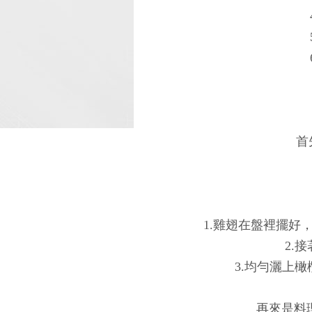
首
1.雞翅在盤裡擺好
2.
3.均勻灑上
再來是料