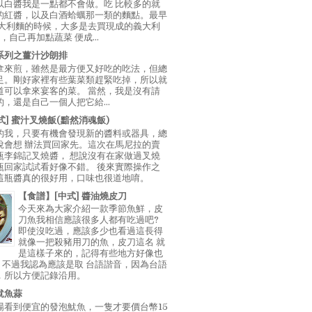
以白醬我是一點都不會做。吃 比較多的就
的紅醬，以及白酒蛤蠣那一類的麵點。最早
義大利麵的時候，大多是去買現成的義大利
E，自己再加點蔬菜 便成...
系列之薑汁沙朗排
拿來煎，雖然是最方便又好吃的吃法，但總
足。剛好家裡有些葉菜類趕緊吃掉，所以就
道可以拿來宴客的菜。 當然，我是沒有請
，還是自己一個人把它給...
中式] 蜜汁叉燒飯(黯然消魂飯)
的我，只要有機會發現新的醬料或器具，總
說會想 辦法買回家先。這次在馬尼拉的賣
瓶李錦記叉燒醬， 想說沒有在家做過叉燒
瓶回家試試看好像不錯。 後來實際操作之
這瓶醬真的很好用，口味也很道地唷。
【食譜】[中式] 醬油燒皮刀
今天來為大家介紹一款季節魚鮮，皮
刀魚我相信應該很多人都有吃過吧?
即使沒吃過，應該多少也看過這長得
就像一把殺豬用刀的魚，皮刀這名 就
是這樣子來的，記得有些地方好像也
"，不過我認為應該是取 台語諧音，因為台語
，所以方便記錄沿用。
魷魚蒜
場看到便宜的發泡魷魚，一隻才要價台幣15