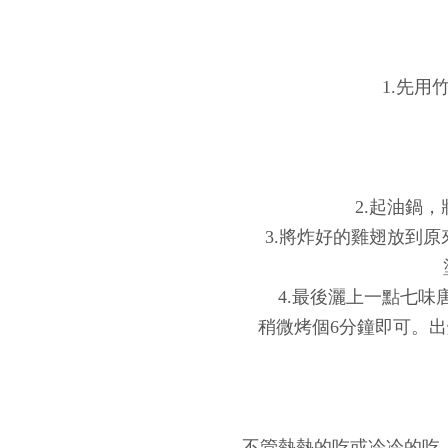
1.先用
2.起油鍋
3.將炸好的雞翅放到
4.最後灑上一點七味
稍微烤個6分鐘即可。
不管熱熱的吃或冷冷的吃