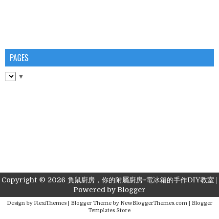
PAGES
▼
Copyright ©
2026
負鼠廚房，你的附屬廚房~電冰箱的手作DIY教室
|
Powered by
Blogger
Design by
FlexiThemes
| Blogger Theme by
NewBloggerThemes.com
|
Blogger
Templates Store