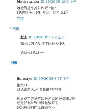
blackrumba
10/29/2009 5:05 上午
尬尬看起來好好吃喔 *搶*
(我也跟著一起叫尬尬﹐哈哈 XD)
回覆
回覆
版主
10/29/2009 8:32 上午
我發現叫尬尬打字比較方便內!!!
尬尬~尬尬尬~~~
回覆
fionsays
10/29/2009 6:37 上午
推文+1
尬尬那麼大..不會是蚌殼精吧!
用最簡單方法吃出最原始的好滋味..讚!
感覺我都聽到海潮拍浪聲了...
好想在那貝肉上翻滾啊~~