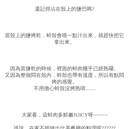
還記得沾在殼上的鹽巴嗎?
當殼上的鹽烤乾，蚌殼會噴一點汁出來，就趕快把它
拿出來。
因為當鹽乾的時候，裡面的蚌肉幾乎已經熟囉。
又因為整個悶在殼內，蚌殼也帶有溫度，所以有點悶
烤的感覺。
不用擔心蚌殼沒烤熟唷.......
大家看，這蚌肉多鮮嫩JUICY呀~~~~~
誰說，在家不能做出比美餐廳的料理呢??????