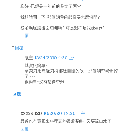
您好~已經是一年前的發文了阿><
我想請問一下,,那個韌帶的部份要怎麼切開?
從蛤蠣屁股後面切開嗎? 可是殼不是很硬@@?
回覆
回覆
版主
12/24/2010 4:20 上午
其實很簡單~
拿菜刀用靠近刀柄那邊慢慢的砍，那個韌帶就會掉
了~~~
很簡單~沒有想像中難!
回覆
zxc39320
10/20/2011 9:30 上午
最近也有買回來料理真的很讚喔!哇~又要流口水了
回覆