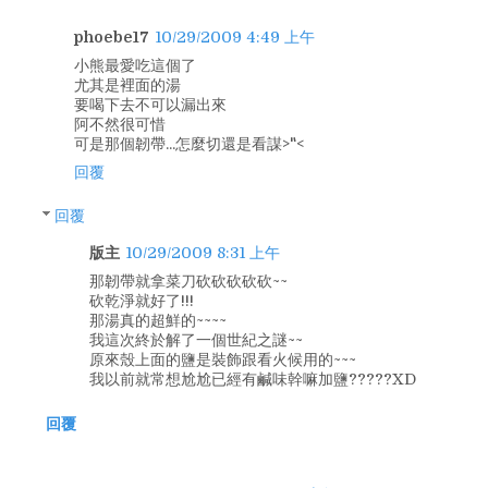
phoebe17
10/29/2009 4:49 上午
小熊最愛吃這個了
尤其是裡面的湯
要喝下去不可以漏出來
阿不然很可惜
可是那個韌帶...怎麼切還是看謀>"<
回覆
回覆
版主
10/29/2009 8:31 上午
那韌帶就拿菜刀砍砍砍砍砍~~
砍乾淨就好了!!!
那湯真的超鮮的~~~~
我這次終於解了一個世紀之謎~~
原來殼上面的鹽是裝飾跟看火候用的~~~
我以前就常想尬尬已經有鹹味幹嘛加鹽?????XD
回覆