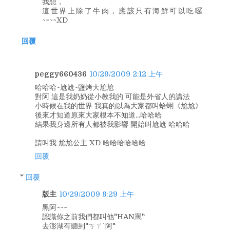
我想，
這世界上除了牛肉，應該只有海鮮可以吃囉
~~~~XD
回覆
peggy660436
10/29/2009 2:12 上午
哈哈哈~尬尬~鹽烤大尬尬
對阿 這是我奶奶從小教我的 可能是外省人的講法
小時候在我的世界 我真的以為大家都叫蛤蜊《尬尬》
後來才知道原來大家根本不知道...哈哈哈
結果我身邊所有人都被我影響 開始叫尬尬 哈哈哈
請叫我 尬尬公主 XD 哈哈哈哈哈哈
回覆
回覆
版主
10/29/2009 8:29 上午
黑阿~~~
認識你之前我們都叫他"HAN罵"
去澎湖有聽到"ㄎㄚˋ阿"