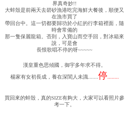
界真奇妙!!
大蚌殼是前兩天去碧砂漁港吃完海鮮大餐後，順便又
在漁市買了
帶回台中。這一切都要歸功於小紅的行李箱裡面，隨
時會常備的
那一隻保麗龍箱。否則，入寶山而空手回，對冰箱來
說，可是會
長恨歌唱不停的呀~~~~~
漢皇重色思傾國，御宇多年求不得。
停
楊家有女初長成，養在深閨人未識.......
........
買回來的蚌殼，真的SIZE有夠大，大家可以看照片參
考一下。