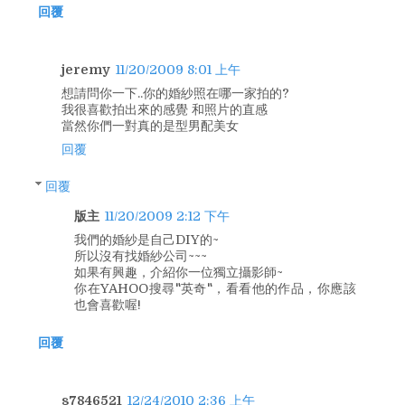
回覆
jeremy
11/20/2009 8:01 上午
想請問你一下..你的婚紗照在哪一家拍的?
我很喜歡拍出來的感覺 和照片的直感
當然你們一對真的是型男配美女
回覆
回覆
版主
11/20/2009 2:12 下午
我們的婚紗是自己DIY的~
所以沒有找婚紗公司~~~
如果有興趣，介紹你一位獨立攝影師~
你在YAHOO搜尋"英奇"，看看他的作品，你應該
也會喜歡喔!
回覆
s7846521
12/24/2010 2:36 上午