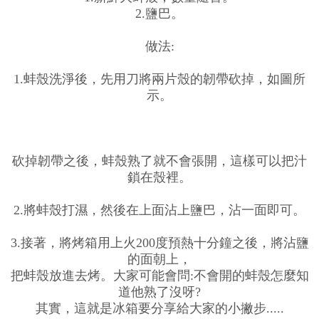
2.鹽巴。
做法:
1.蚌殼洗淨後，先用刀將兩片殼的韌帶砍掉，如圖所
示。
砍掉韌帶之後，蚌殼熟了就不會張開，這樣可以把汁
鎖在殼裡。
2.將蚌殼打濕，然後在上面沾上鹽巴，沾一面即可。
3.接著，將烤箱用上火200度預熱十分鐘之後，將沾鹽
的面朝上，
把蚌殼放進去烤。大家可能會問:不會開的蚌殼怎麼知
道他熟了沒呀?
其實，這就是冰箱要分享給大家的小撇步.....