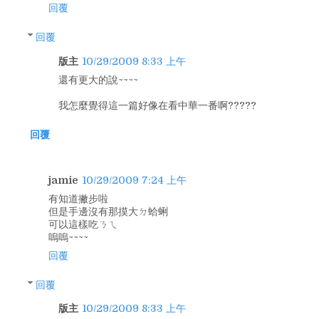
回覆
回覆
版主
10/29/2009 8:33 上午
還有更大的說~~~~
我怎麼覺得這一篇好像在看中華一番啊?????
回覆
jamie
10/29/2009 7:24 上午
有知道撇步啦
但是手邊沒有那摸大ㄉ蛤蜊
可以這樣吃ㄋㄟ
嗚嗚~~~~
回覆
回覆
版主
10/29/2009 8:33 上午