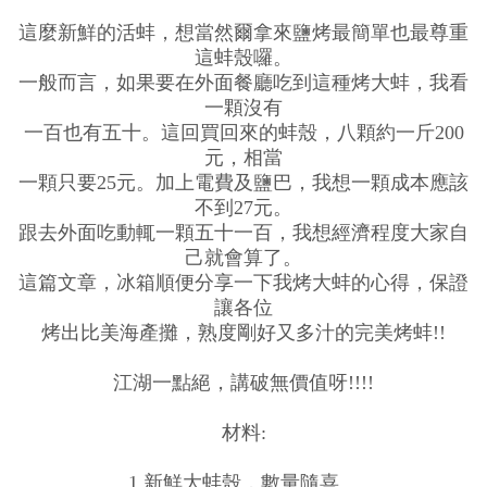
這麼新鮮的活蚌，想當然爾拿來鹽烤最簡單也最尊重
這蚌殼囉。
一般而言，如果要在外面餐廳吃到這種烤大蚌，我看
一顆沒有
一百也有五十。這回買回來的蚌殼，八顆約一斤200
元，相當
一顆只要25元。加上電費及鹽巴，我想一顆成本應該
不到27元。
跟去外面吃動輒一顆五十一百，我想經濟程度大家自
己就會算了。
這篇文章，冰箱順便分享一下我烤大蚌的心得，保證
讓各位
烤出比美海產攤，熟度剛好又多汁的完美烤蚌!!
江湖一點絕，講破無價值呀!!!!
材料:
1.新鮮大蚌殼，數量隨喜。