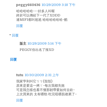
peggy660436
10/29/2009 3:18 下午
哈哈哈哈哈~~~好多人叫喔
終於可以傳給下一代了XDDD
連MIFI都叫尬尬 哈哈哈哈哈哈~酷
回覆
回覆
版主
10/29/2009 5:14 下午
PEGGY你出名了辣XD
回覆
tutu
10/30/2009 2:31 上午
我家亨利叫它ㄎㄎ(殼殼)
原來是要這一烤ㄚ~每次我都失敗
可是我怎樣也看不懂那韌帶要如何去砍~
上次買來的 太有嚼勁 吃完咀嚼肌都累了~
回覆