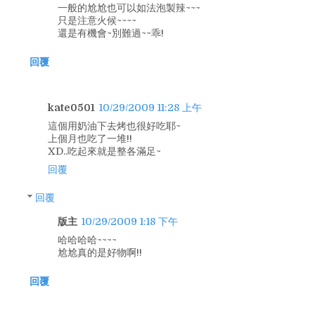
一般的尬尬也可以如法泡製辣~~~
只是注意火候~~~~
還是有機會~別難過~~乖!
回覆
kate0501
10/29/2009 11:28 上午
這個用奶油下去烤也很好吃耶~
上個月也吃了一堆!!
XD..吃起來就是整各滿足~
回覆
回覆
版主
10/29/2009 1:18 下午
哈哈哈哈~~~~
尬尬真的是好物啊!!
回覆