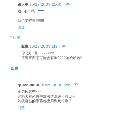
路人甲
10/29/2009 12:00 下午
還....有....嗎....???
我也要吃啦!!!!!!!!
回覆
回覆
版主
10/29/2009 1:18 下午
你...說....呢.....??????
這種東西怎可能會有剩????哈哈哈哈!!
回覆
q122528896
10/29/2009 12:52 下午
拿刀砍韌帶~~~
冰箱大看來再中部黑道混過一段日子
剁後腳筋的手藝都應用到烤蛤蜊了
回覆