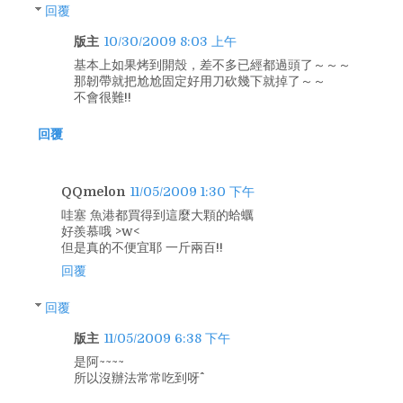
回覆
版主
10/30/2009 8:03 上午
基本上如果烤到開殼，差不多已經都過頭了～～～
那韌帶就把尬尬固定好用刀砍幾下就掉了～～
不會很難!!
回覆
QQmelon
11/05/2009 1:30 下午
哇塞 魚港都買得到這麼大顆的蛤蠣
好羨慕哦 >w<
但是真的不便宜耶 一斤兩百!!
回覆
回覆
版主
11/05/2009 6:38 下午
是阿~~~~
所以沒辦法常常吃到呀^^