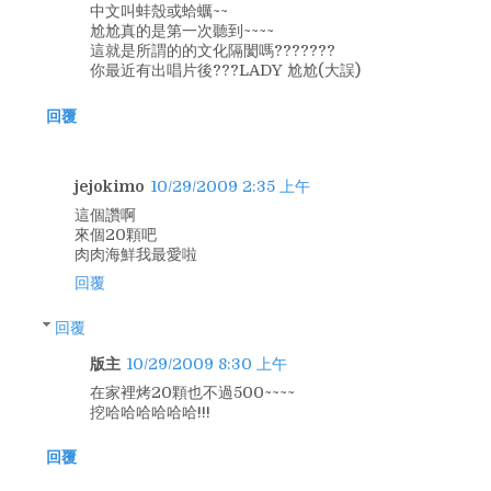
中文叫蚌殼或蛤蠣~~
尬尬真的是第一次聽到~~~~
這就是所謂的的文化隔閡嗎???????
你最近有出唱片後???LADY 尬尬(大誤)
回覆
jejokimo
10/29/2009 2:35 上午
這個讚啊
來個20顆吧
肉肉海鮮我最愛啦
回覆
回覆
版主
10/29/2009 8:30 上午
在家裡烤20顆也不過500~~~~
挖哈哈哈哈哈哈!!!
回覆