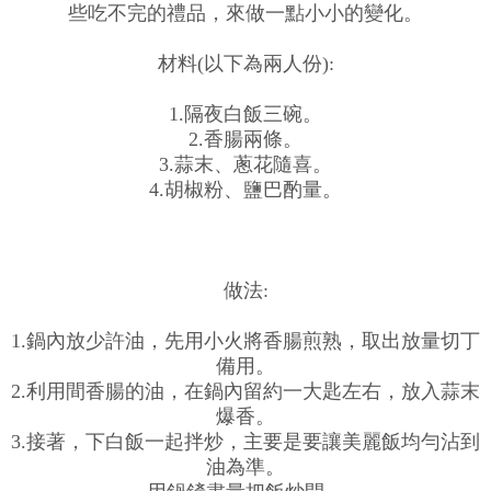
些吃不完的禮品，來做一點小小的變化。
材料(以下為兩人份):
1.隔夜白飯三碗。
2.香腸兩條。
3.蒜末、蔥花隨喜。
4.胡椒粉、鹽巴酌量。
做法:
1.鍋內放少許油，先用小火將香腸煎熟，取出放量切丁
備用。
2.利用間香腸的油，在鍋內留約一大匙左右，放入蒜末
爆香。
3.接著，下白飯一起拌炒，主要是要讓美麗飯均勻沾到
油為準。