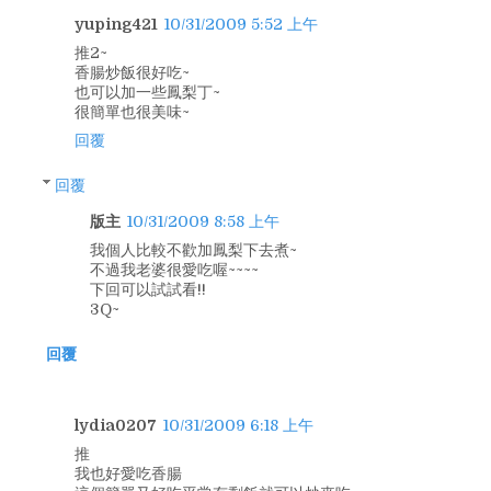
yuping421
10/31/2009 5:52 上午
推2~
香腸炒飯很好吃~
也可以加一些鳳梨丁~
很簡單也很美味~
回覆
回覆
版主
10/31/2009 8:58 上午
我個人比較不歡加鳳梨下去煮~
不過我老婆很愛吃喔~~~~
下回可以試試看!!
3Q~
回覆
lydia0207
10/31/2009 6:18 上午
推
我也好愛吃香腸