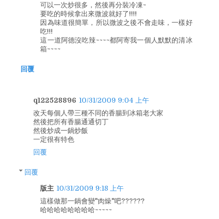
可以一次炒很多，然後再分裝冷凍~
要吃的時候拿出來微波就好了!!!!
因為味道很簡單，所以微波之後不會走味，一樣好
吃!!!
這一道阿德沒吃辣~~~~都阿寄我一個人默默的清冰
箱~~~~
回覆
q122528896
10/31/2009 9:04 上午
改天每個人帶三種不同的香腸到冰箱老大家
然後把所有香腸通通切丁
然後炒成一鍋炒飯
一定很有特色
回覆
回覆
版主
10/31/2009 9:18 上午
這樣做那一鍋會變"肉燥"吧??????
哈哈哈哈哈哈哈哈~~~~~