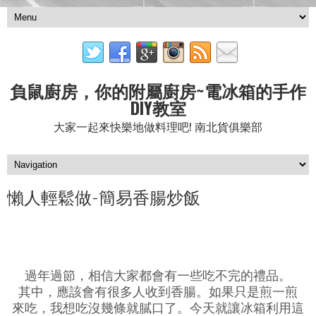
負鼠廚房，你的附屬廚房~電冰箱的手作
DIY教室
大家一起來快樂地做料理吧! 南北貨俱樂部
懶人輕鬆做-簡易香腸炒飯
過年過節，相信大家都會有一些吃不完的禮品。
其中，應該會有很多人收到香腸。如果只是煎一煎
來吃，我想吃沒幾條就膩口了。今天就讓冰箱利用這