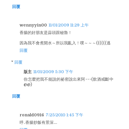
回覆
wennyyin00
11/01/2009 11:29 上午
香腸的好朋友是蒜頭跟秘魯！
因為我不會煮開水～所以我亂入！噗～～～((((((逃
回覆
回覆
版主
11/01/2009 5:30 下午
你怎麼把我不能說的祕密說出來阿~~~(飲酒戒斷中
@@)
回覆
ronald0916
7/25/2010 1:45 下午
呼..香腸炒飯有景深....