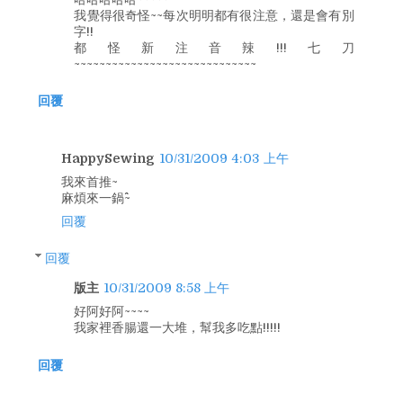
我覺得很奇怪~~每次明明都有很注意，還是會有別
字!!
都怪新注音辣!!!七刀
~~~~~~~~~~~~~~~~~~~~~~~~~~~~~
回覆
HappySewing
10/31/2009 4:03 上午
我來首推~
麻煩來一鍋^^~
回覆
回覆
版主
10/31/2009 8:58 上午
好阿好阿~~~~
我家裡香腸還一大堆，幫我多吃點!!!!!
回覆