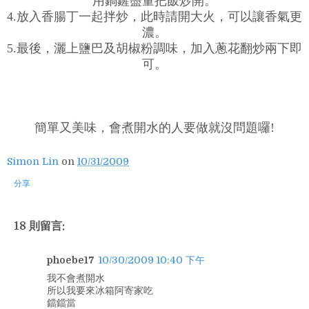
用鍋鏟盡量把飯炒開。
4.放入香腸丁一起拌炒，此時請開大火，可以讓香氣更
濃。
5.最後，灑上鹽巴及胡椒粉調味，加入蔥花翻炒兩下即
可。
簡單又美味，會煮開水的人要做就沒問題囉!
Simon Lin
on
10/31/2009
分享
18 則留言:
phoebe17
10/30/2009 10:40 下午
我不會煮開水
所以我要來冰箱阿寄家吃
鐺鐺當