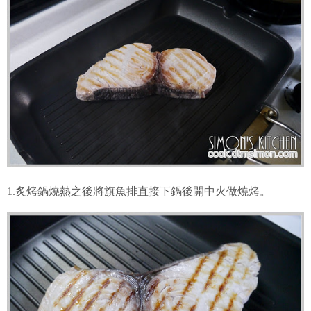
1.炙烤鍋燒熱之後將旗魚排直接下鍋後開中火做燒烤。