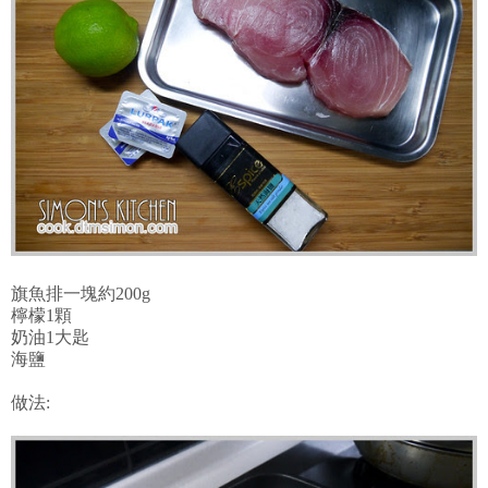
旗魚排一塊約200g
檸檬1顆
奶油1大匙
海鹽
做法: