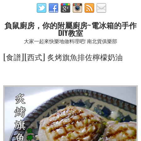
負鼠廚房，你的附屬廚房~電冰箱的手作
DIY教室
大家一起來快樂地做料理吧! 南北貨俱樂部
[食譜][西式] 炙烤旗魚排佐檸檬奶油