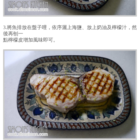
3.將魚排放在盤子哩，依序灑上海鹽、放上奶油及檸檬汁，然
後再刨一
點檸檬皮增加風味即可。