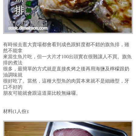
有時候去逛大賣場都會看到成色跟鮮度都不錯的旗魚排，雖
然不能拿
來當生魚片吃，但一大片才100出頭實在很難讓人不買。旗魚
排的煮法
很多，最簡單的方式就是直接炙烤之後再用海鹽及檸檬跟奶
油調味就
很好吃了。當然，這種大型魚的肉質本來就不是細緻型，牙
口不好的
朋友可能就會跟這道菜比較無緣囉。
材料(1人份):