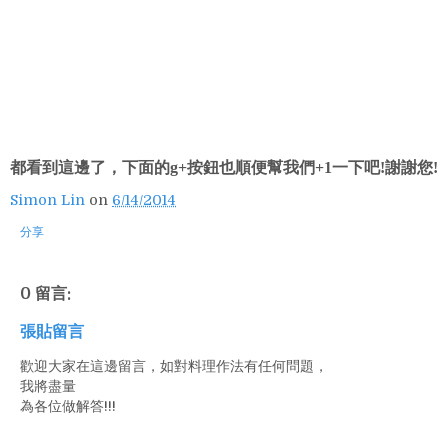
都看到這邊了，下面的g+按鈕也順便幫我們+1一下吧!謝謝您!
Simon Lin
on
6/14/2014
分享
0 留言:
張貼留言
歡迎大家在這邊留言，如對料理作法有任何問題，
我將盡量
為各位做解答!!!