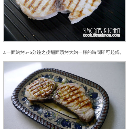
2.一面約烤5~6分鐘之後翻面續烤大約一樣的時間即可起鍋。