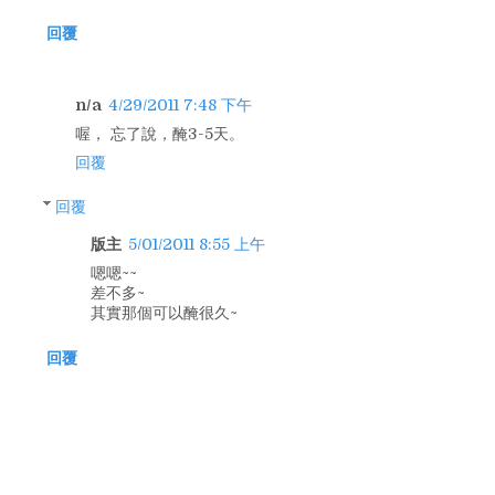
回覆
n/a
4/29/2011 7:48 下午
喔， 忘了說，醃3-5天。
回覆
回覆
版主
5/01/2011 8:55 上午
嗯嗯~~
差不多~
其實那個可以醃很久~
回覆