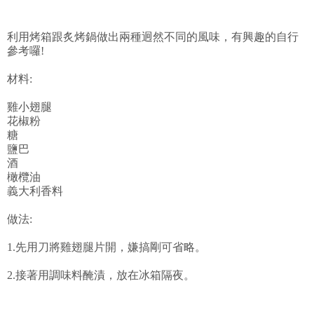
利用烤箱跟炙烤鍋做出兩種迥然不同的風味，有興趣的自行
參考囉!
材料:
雞小翅腿
花椒粉
糖
鹽巴
酒
橄欖油
義大利香料
做法:
1.先用刀將雞翅腿片開，嫌搞剛可省略。
2.接著用調味料醃漬，放在冰箱隔夜。