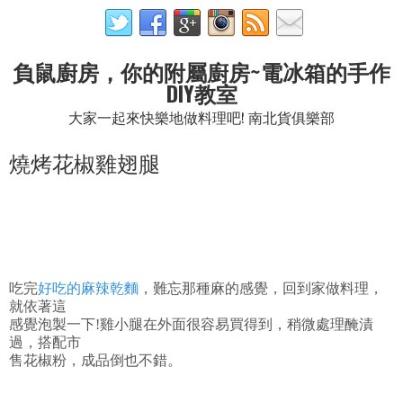
負鼠廚房，你的附屬廚房~電冰箱的手作
DIY教室
大家一起來快樂地做料理吧! 南北貨俱樂部
燒烤花椒雞翅腿
吃完
好吃的麻辣乾麵
，難忘那種麻的感覺，回到家做料理，
就依著這
感覺泡製一下!雞小腿在外面很容易買得到，稍微處理醃漬
過，搭配市
售花椒粉，成品倒也不錯。