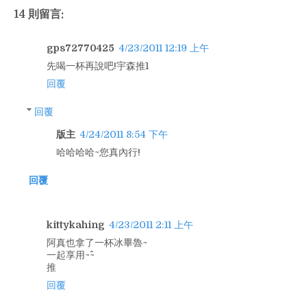
14 則留言:
gps72770425
4/23/2011 12:19 上午
先喝一杯再說吧!宇森推1
回覆
回覆
版主
4/24/2011 8:54 下午
哈哈哈哈~您真內行!
回覆
kittykahing
4/23/2011 2:11 上午
阿真也拿了一杯冰畢魯~
一起享用~^^~
推
回覆