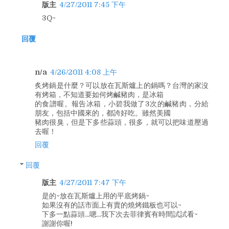
版主
4/27/2011 7:45 下午
3Q~
回覆
n/a
4/26/2011 4:08 上午
炙烤鍋是什麼？可以放在瓦斯爐上的鍋嗎？台灣的家沒
有烤箱，不知道要如何烤鹹豬肉，是冰箱
的食譜喔。報告冰箱，小碧我做了3次的鹹豬肉，分給
朋友，包括中國來的，都誇好吃。雖然美國
豬肉很臭，但是下多些蒜頭，很多，就可以把味道壓過
去喔！
回覆
回覆
版主
4/27/2011 7:47 下午
是的~放在瓦斯爐上用的平底烤鍋~
如果沒有的話市面上有賣的燒烤鐵板也可以~
下多一點蒜頭...嗯...我下次去菲律賓有時間試試看~
謝謝你喔!