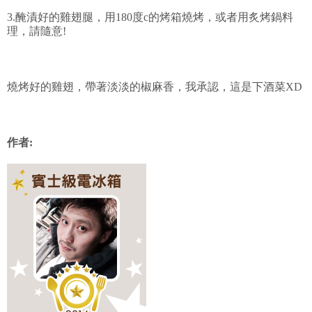
3.醃漬好的雞翅腿，用180度c的烤箱燒烤，或者用炙烤鍋料
理，請隨意!
燒烤好的雞翅，帶著淡淡的椒麻香，我承認，這是下酒菜XD
作者: