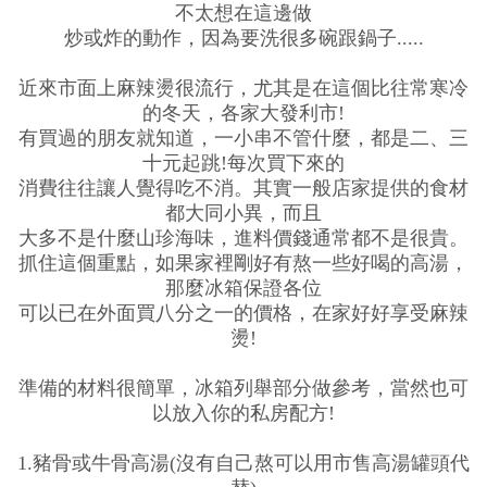
不太想在這邊做
炒或炸的動作，因為要洗很多碗跟鍋子.....
近來市面上麻辣燙很流行，尤其是在這個比往常寒冷
的冬天，各家大發利市!
有買過的朋友就知道，一小串不管什麼，都是二、三
十元起跳!每次買下來的
消費往往讓人覺得吃不消。其實一般店家提供的食材
都大同小異，而且
大多不是什麼山珍海味，進料價錢通常都不是很貴。
抓住這個重點，如果家裡剛好有熬一些好喝的高湯，
那麼冰箱保證各位
可以已在外面買八分之一的價格，在家好好享受麻辣
燙!
準備的材料很簡單，冰箱列舉部分做參考，當然也可
以放入你的私房配方!
1.豬骨或牛骨高湯(沒有自己熬可以用市售高湯罐頭代