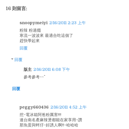
16 則留言:
snoopymeiyi
2/16/2011 2:23 上午
粉辣 粉過癮
寒流一波波來 最適合吃這個了
趕快學起來
回覆
回覆
版主
2/16/2011 6:08 下午
參考參考~~^^
回覆
peggy660436
2/16/2011 4:52 上午
挖~電冰箱阿爸粉厲害!!!
連台南名產麻辣燙都能在家享用~讚
那魚蛋與蚵仔~好誘人啊!!~哈哈哈