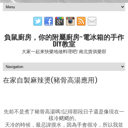
負鼠廚房，你的附屬廚房~電冰箱的手作
DIY教室
大家一起來快樂地做料理吧! 南北貨俱樂部
在家自製麻辣燙(豬骨高湯應用)
先前不是煮了豬骨高湯嗎?記得那段日子還是像現在一
樣冷颼颼的。
天冷的時候，最忌諱摸水，因為手會很冷，所以我並