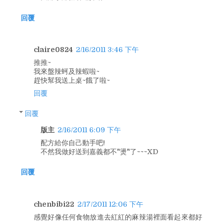
回覆
claire0824
2/16/2011 3:46 下午
推推~
我來盤辣蚵及辣蝦啦~
趕快幫我送上桌~餓了啦~
回覆
回覆
版主
2/16/2011 6:09 下午
配方給你自己動手吧!
不然我做好送到嘉義都不"燙"了~~~XD
回覆
chenbibi22
2/17/2011 12:06 下午
感覺好像任何食物放進去紅紅的麻辣湯裡面看起來都好