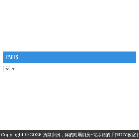
PAGES
▼
Copyright ©
2026
負鼠廚房，你的附屬廚房~電冰箱的手作DIY教室
|