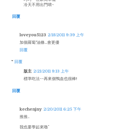
冷天不用出門唷~
回覆
loveyou5123
2/18/2011 9:39 上午
加個羅蔔'油條...會更優
回覆
回覆
版主
2/21/2011 9:13 上午
標準吃法~~再來個鴨血也很棒!
回覆
kechenjny
2/20/2011 6:25 下午
推推..
我也要學起來嚕^^