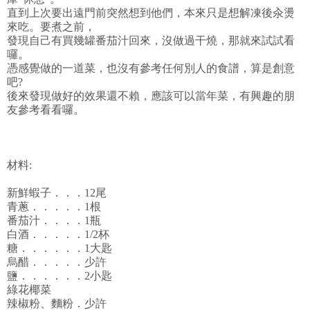
直到上次要出遠門前突然想到他們，本來只是想解凍後汆燙
來吃。要煮之前，
發現自己有買幾罐番茄汁回來，沒做過干燒，那就來試試看
囉。
憑感覺做的一道菜，也沒有參考任何別人的食譜，算是創意
吧?
後來發現做好的效果還不賴，應該可以當年菜，有興趣的朋
友參考看看囉。
材料:
新鮮蝦子．．．12尾
青蔥．．．．．1根
番茄汁．．．．1瓶
白酒．．．．．1/2杯
糖．．．．．．1大匙
烏醋．．．．．少許
鹽．．．．．．2小匙
綠花椰菜
辣椒粉、麵粉．少許