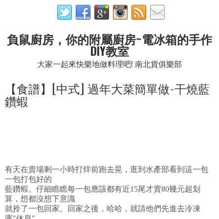
負鼠廚房，你的附屬廚房~電冰箱的手作
DIY教室
大家一起來快樂地做料理吧! 南北貨俱樂部
【食譜】[中式] 過年大菜簡單做-干燒藍
鑽蝦
有天在賣場剩一小時打烊前跑去晃，逛到水產部看到這一包
一包打包好的
藍鑽蝦。仔細瞧瞧每一包應該都有近15尾才賣80幾元超划
算，想都沒想下意識
就拎了一包回家。回家之後，哈哈，就請他們先進去冷凍
庫"休息"。