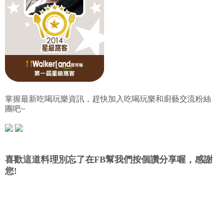
掌握最新吃喝玩樂資訊，趕快加入吃喝玩樂和廚藝交流粉絲
團吧~
喜歡這道料理別忘了在FB幫我們按個讚分享喔，感謝
您!