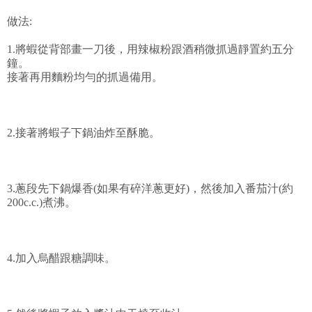
做法:
1.將蝦從背部畫一刀後，用辣椒粉跟酒稍微抓過靜置約五分
鐘。
接著再用麵粉均勻的抓過備用。
2.接著將蝦子下鍋油炸至酥脆。
3.蔥段先下鍋爆香(如果有碎洋蔥更好)，然後加入番茄汁(約
200c.c.)煮沸。
4.加入烏醋跟糖調味。