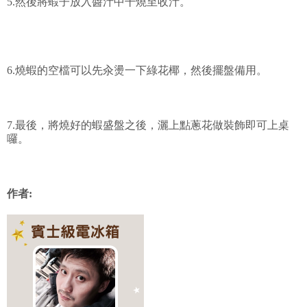
5.然後將蝦子放入醬汁中干燒至收汁。
6.燒蝦的空檔可以先汆燙一下綠花椰，然後擺盤備用。
7.最後，將燒好的蝦盛盤之後，灑上點蔥花做裝飾即可上桌
囉。
作者: