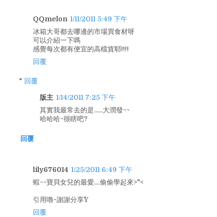
QQmelon
1/11/2011 5:49 下午
冰箱大哥都去哪邊的市場買食材呀
可以介紹一下嗎
感覺每次都有便宜的高檔貨耶!!!!
回覆
回覆
版主
1/14/2011 7:25 下午
其實我最常去的是......大潤發~~
哈哈哈~很瞎吧?
回覆
lily676014
1/25/2011 6:49 下午
蝦~~寶貝女兒的最愛....偷偷學起來>"<
引用嚕~謝謝分享^^Y
回覆