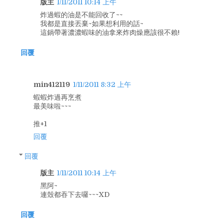
版主
1/11/2011 10:14 上午
炸過蝦的油是不能回收了~~
我都是直接丟棄~如果想利用的話~
這鍋帶著濃濃蝦味的油拿來炸肉燥應該很不賴!
回覆
min412119
1/11/2011 8:32 上午
蝦蝦炸過再烹煮
最美味啦~~~
推+1
回覆
回覆
版主
1/11/2011 10:14 上午
黑阿~
連殼都吞下去囉~~~XD
回覆