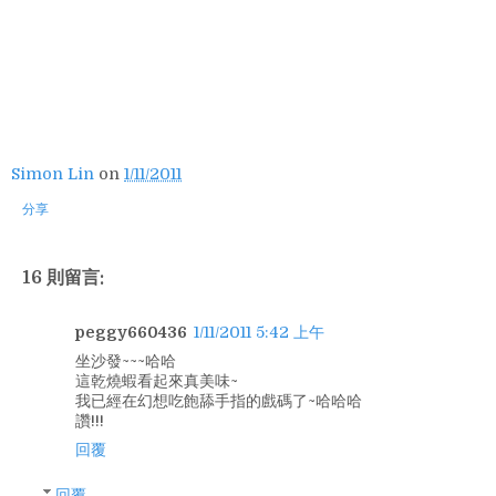
Simon Lin
on
1/11/2011
分享
16 則留言:
peggy660436
1/11/2011 5:42 上午
坐沙發~~~哈哈
這乾燒蝦看起來真美味~
我已經在幻想吃飽舔手指的戲碼了~哈哈哈
讚!!!
回覆
回覆