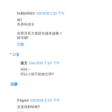
toilin5410
1/11/2011 1:25 下午
推1
色香味俱全
你寶貝長大後跟你越來越像ㄌ
帥哥喔!
回覆
回覆
版主
1/14/2011 7:23 下午
呵呵~~
所以小孩不能偷生呀!!
回覆
Fagus
1/11/2011 3:33 下午
這道很夠味喔!!