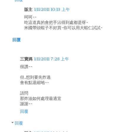
版主
1/11/2011 10:13 上午
呵呵~~
吃這道真的會把手沾得到處都是呀~
米國帶頭蝦子不好買~你可以用大蝦仁試試~
回覆
三寶媽
1/11/2011 7:28 上午
很讚~~
但..想到要先炸過
會有點退縮吔~~
請問
那炸油如何處理最適宜
謝謝~~
回覆
回覆