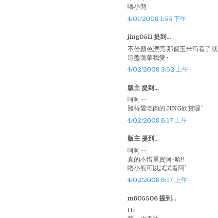
嚕小熊
4/01/2008 1:55 下午
jing0511 提到...
不僅顏色漂亮,那個玉米筍看了就
這盤蔬菜我愛~
4/02/2008 3:52 上午
版主 提到...
呵呵~~
難得愛吃肉的JING欣賞喔^^
4/02/2008 6:17 上午
版主 提到...
呵呵~~
真的不惜重資阿~哈!!
嚕小熊可以試試看阿^^
4/02/2008 6:17 上午
m605506 提到...
Hi