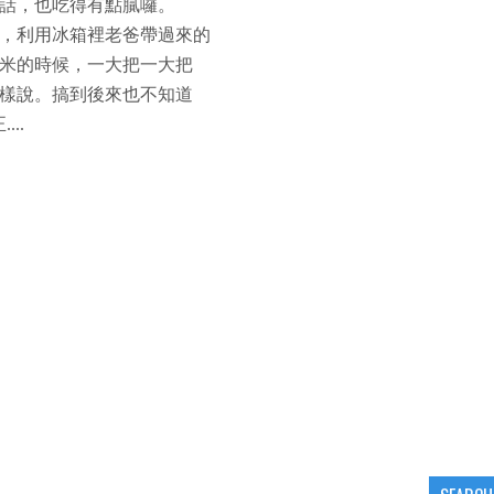
話，也吃得有點膩囉。
，利用冰箱裡老爸帶過來的
米的時候，一大把一大把
樣說。搞到後來也不知道
..