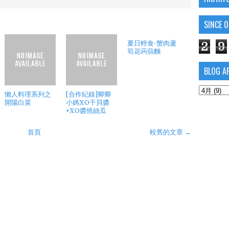
SINCE 
夏日輕食-蟹肉蘆
2
9
筍花蒟蒻麵
BLOG A
懶人料理系列之
[合作紀錄]卿卿
開陽白菜
小媽XO干貝醬
+XO醬燒絲瓜
首頁
較舊的文章 →