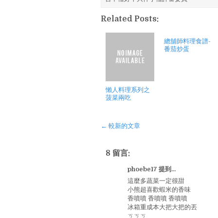
Related Posts:
總舖師料理食譜-
番茄炒蛋
懶人料理系列之
菠菜兩吃
← 較新的文章
8 留言:
phoebe17 提到...
這麼多蔬菜一定很甜
小熊超喜歡蝦米的香味
香噴噴 香噴噴 香噴噴
冰箱重成本大把大把的丟
ㄎㄎㄎ