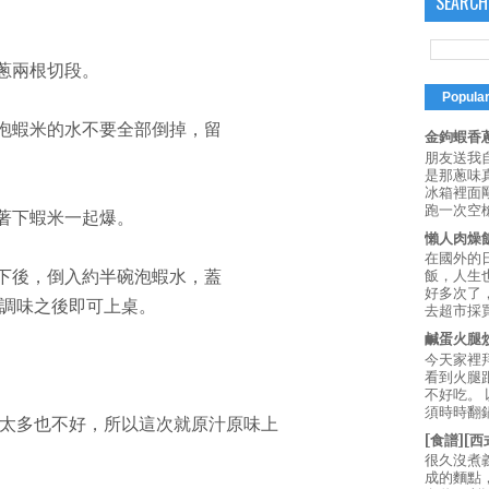
SEARCH
青蔥兩根切段。
Popula
。泡蝦米的水不要全部倒掉，留
金鉤蝦香蔥
朋友送我
是那蔥味
冰箱裡面
跑一次空槍
接著下蝦米一起爆。
懶人肉燥
在國外的
一下後，倒入約半碗泡蝦水，蓋
飯，人生也
好多次了
調味之後即可上桌。
去超市採買
鹹蛋火腿
今天家裡
看到火腿
不好吃。
須時時翻鍋
太多也不好，所以這次就原汁原味上
[食譜][
很久沒煮
成的麵點