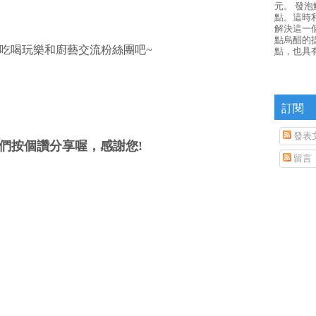
元。 發
點。這時
解決這一
點烏醋的
吃喝玩樂和廚藝交流粉絲團吧~
點，也具
訂閱
發表
們按個讚分享喔，感謝您!
留言