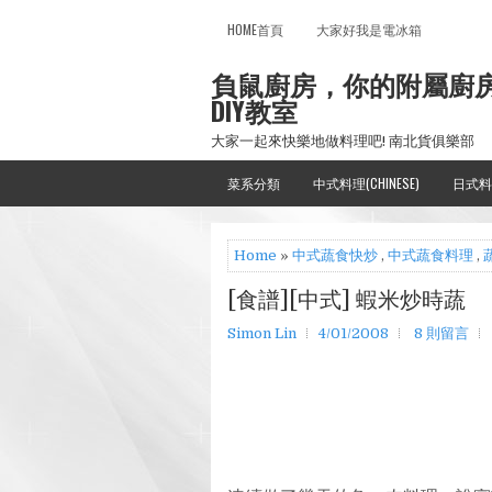
HOME首頁
大家好我是電冰箱
負鼠廚房，你的附屬廚
DIY教室
大家一起來快樂地做料理吧! 南北貨俱樂部
菜系分類
中式料理(CHINESE)
日式料
Home
»
中式蔬食快炒
,
中式蔬食料理
,
[食譜][中式] 蝦米炒時蔬
Simon Lin
4/01/2008
8 則留言