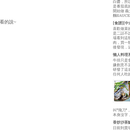
白醬，所
是番茄底
開始做 
麵SAUC
看的說~
[食譜][
喜歡做菜
是二話不
場看到這
肉，買一
後發現，
懶人料理
牛排只是
嫌創意不
研發了這
任何人吃的
叫"飛刀
本身沒字
香炒沙茶
日前到賣