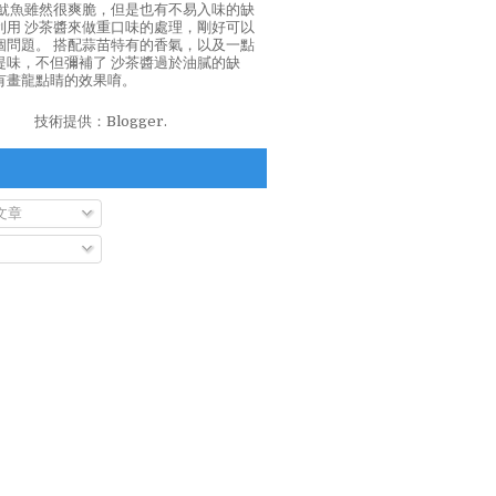
泡魷魚雖然很爽脆，但是也有不易入味的缺
利用 沙茶醬來做重口味的處理，剛好可以
個問題。 搭配蒜苗特有的香氣，以及一點
提味，不但彌補了 沙茶醬過於油膩的缺
有畫龍點睛的效果唷。
技術提供：
Blogger
.
文章