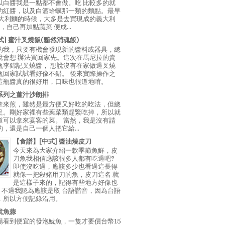
以白醬我是一點都不會做。吃 比較多的就
的紅醬，以及白酒蛤蠣那一類的麵點。最早
義大利麵的時候，大多是去買現成的義大利
E，自己再加點蔬菜 便成...
中式] 蜜汁叉燒飯(黯然消魂飯)
的我，只要有機會發現新的醬料或器具，總
說會想 辦法買回家先。這次在馬尼拉的賣
瓶李錦記叉燒醬， 想說沒有在家做過叉燒
瓶回家試試看好像不錯。 後來實際操作之
這瓶醬真的很好用，口味也很道地唷。
系列之薑汁沙朗排
拿來煎，雖然是最方便又好吃的吃法，但總
足。剛好家裡有些葉菜類趕緊吃掉，所以就
道可以拿來宴客的菜。 當然，我是沒有請
，還是自己一個人把它給...
【食譜】[中式] 醬油燒皮刀
今天來為大家介紹一款季節魚鮮，皮
刀魚我相信應該很多人都有吃過吧?
即使沒吃過，應該多少也看過這長得
就像一把殺豬用刀的魚，皮刀這名 就
是這樣子來的，記得有些地方好像也
"，不過我認為應該是取 台語諧音，因為台語
，所以方便記錄沿用。
魷魚蒜
場看到便宜的發泡魷魚，一隻才要價台幣15