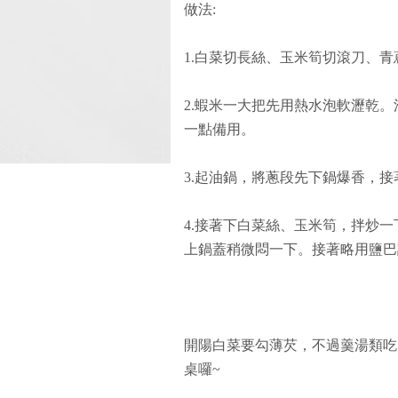
做法:
1.白菜切長絲、玉米筍切滾刀、
2.蝦米一大把先用熱水泡軟瀝乾
一點備用。
3.起油鍋，將蔥段先下鍋爆香，
4.接著下白菜絲、玉米筍，拌炒
上鍋蓋稍微悶一下。接著略用鹽巴
開陽白菜要勾薄芡，不過羹湯類吃
桌囉~