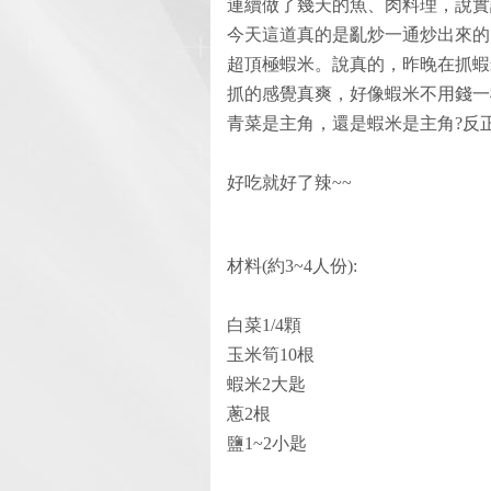
連續做了幾天的魚、肉料理，說實
今天這道真的是亂炒一通炒出來的
超頂極蝦米。說真的，昨晚在抓蝦
抓的感覺真爽，好像蝦米不用錢一
青菜是主角，還是蝦米是主角?反正..
好吃就好了辣~~
材料(約3~4人份):
白菜1/4顆
玉米筍10根
蝦米2大匙
蔥2根
鹽1~2小匙