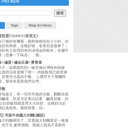
 THIS BLOG
r
Tags
Blog Archives
煎蛋(YAHOO首頁文)
自己種的有機蔥，雖然每根短短小小的，但
真的有夠香。這種好物，拿來煎蛋最棒了！
剛好有之前買回來的澎湖金鉤蝦米，在腦中
（想像一下味道），感...
飯+滷蛋+滷油豆腐+燙青菜
日子，如果能吃到一碗充滿台灣味的肉燥
真的沒有遺憾了唷~~~ 肉燥飯我已經煮過
，其實作法真的不難。 上禮拜天下飛機時
，發現有賣跟我們台灣...
炒飯
拜地基主，有一些拜拜過的冷飯，翻翻冰箱
跟鹹蛋，於是決定來試試看「鹹蛋炒飯」好
 以往炒飯我都是用大火快炒，這種炒法必
以免燒焦。雖然很香，但...
西式] 洋菇牛肉義大利麵(罐頭)
義大利麵來吃了，其實義大利麵算是一種速
，也不失 豪華感喔。我個人因為不喜歡吃