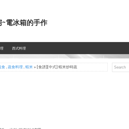
房~電冰箱的手作
理
西式料理
蔬食
,
蔬食料理
,
蝦米
» [食譜][中式] 蝦米炒時蔬