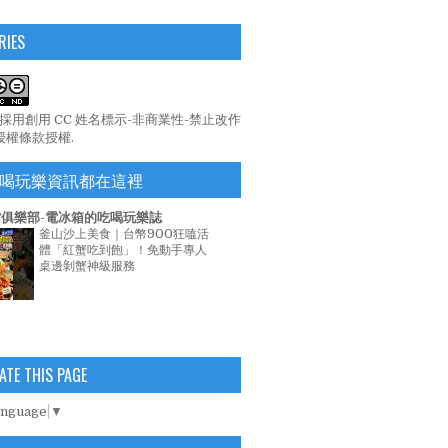
RIES
係採用
創用 CC 姓名標示-非商業性-禁止改作
 授權條款
授權.
喝玩樂資訊都在這裡
俱樂部-電冰箱的吃喝玩樂誌
釜山沙上美食｜台幣900狂嗑活
體「紅蟹吃到飽」！免動手專人
桌邊剝蟹神級服務
ATE THIS PAGE
anguage
▼