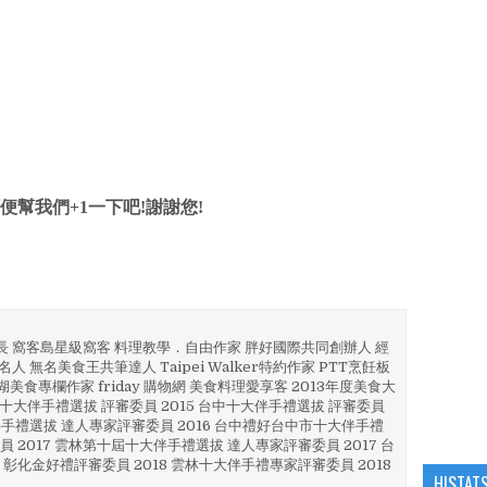
便幫我們+1一下吧!謝謝您!
部長 窩客島星級窩客 料理教學．自由作家 胖好國際共同創辦人 經
人 無名美食王共筆達人 Taipei Walker特約作家 PTT烹飪板
澎湖美食專欄作家 friday 購物網 美食料理愛享客 2013年度美食大
4 彰化十大伴手禮選拔 評審委員 2015 台中十大伴手禮選拔 評審委員
林 伴手禮選拔 達人專家評審委員 2016 台中禮好台中市十大伴手禮
員 2017 雲林第十屆十大伴手禮選拔 達人專家評審委員 2017 台
 彰化金好禮評審委員 2018 雲林十大伴手禮專家評審委員 2018
HISTAT