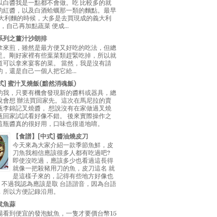
以白醬我是一點都不會做。吃 比較多的就
的紅醬，以及白酒蛤蠣那一類的麵點。最早
義大利麵的時候，大多是去買現成的義大利
E，自己再加點蔬菜 便成...
系列之薑汁沙朗排
拿來煎，雖然是最方便又好吃的吃法，但總
足。剛好家裡有些葉菜類趕緊吃掉，所以就
道可以拿來宴客的菜。 當然，我是沒有請
，還是自己一個人把它給...
中式] 蜜汁叉燒飯(黯然消魂飯)
的我，只要有機會發現新的醬料或器具，總
說會想 辦法買回家先。這次在馬尼拉的賣
瓶李錦記叉燒醬， 想說沒有在家做過叉燒
瓶回家試試看好像不錯。 後來實際操作之
這瓶醬真的很好用，口味也很道地唷。
【食譜】[中式] 醬油燒皮刀
今天來為大家介紹一款季節魚鮮，皮
刀魚我相信應該很多人都有吃過吧?
即使沒吃過，應該多少也看過這長得
就像一把殺豬用刀的魚，皮刀這名 就
是這樣子來的，記得有些地方好像也
"，不過我認為應該是取 台語諧音，因為台語
，所以方便記錄沿用。
魷魚蒜
場看到便宜的發泡魷魚，一隻才要價台幣15