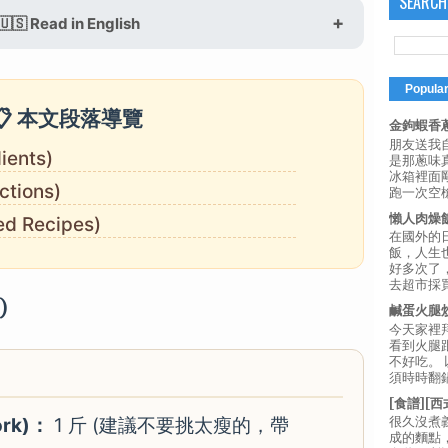
SEARCH
🇺🇸 Read in English
Popula
📋 本文段落導覽
金鉤蝦香蔥
朋友送我
ients)
是那蔥味
冰箱裡面
tions)
跑一次空槍
懶人肉燥
d Recipes)
在國外的
飯，人生也
好多次了
去超市採買
)
鹹蛋火腿
今天家裡
看到火腿
不好吃。
須時時翻鍋
[食譜][
ork)：
1 斤 (建議不要挑太瘦的，帶
很久沒煮
成的麵點