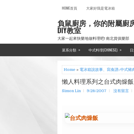
HOME首頁
大家好我是電冰箱
負鼠廚房，你的附屬廚
DIY教室
大家一起來快樂地做料理吧! 南北貨俱樂部
»
»
菜系分類
中式料理(CHINESE)
日
Home
»
電冰箱說故事、寫食譜::中式豬
懶人料理系列之台式肉燥飯
Simon Lin
9/26/2007
沒有留言