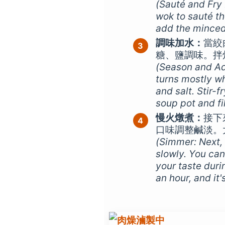
(Sauté and Fry 
wok to sauté the
add the minced 
調味加水：
當絞
糖、鹽調味。拌
(Season and Ad
turns mostly wh
and salt. Stir-f
soup pot and fil
慢火燉煮：
接下
口味調整鹹淡。
(Simmer: Next, 
slowly. You can
your taste durin
an hour, and it'