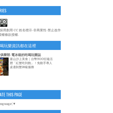
RIES
係採用
創用 CC 姓名標示-非商業性-禁止改作
 授權條款
授權.
喝玩樂資訊都在這裡
俱樂部-電冰箱的吃喝玩樂誌
釜山沙上美食｜台幣900狂嗑活
體「紅蟹吃到飽」！免動手專人
桌邊剝蟹神級服務
ATE THIS PAGE
anguage
▼