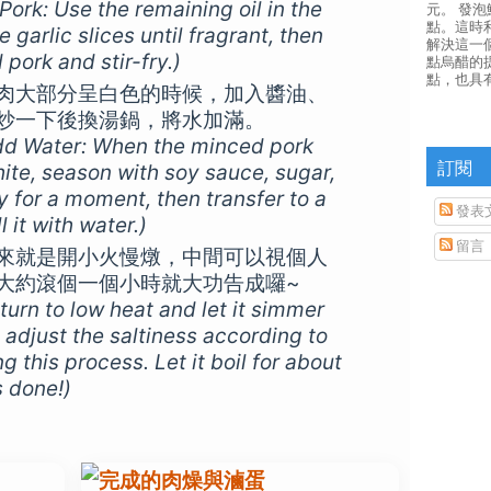
Pork: Use the remaining oil in the
元。 發
點。這時
 garlic slices until fragrant, then
解決這一
pork and stir-fry.)
點烏醋的
點，也具
肉大部分呈白色的時候，加入醬油、
炒一下後換湯鍋，將水加滿。
d Water: When the minced pork
訂閱
ite, season with soy sauce, sugar,
ry for a moment, then transfer to a
發表
l it with water.)
留言
來就是開小火慢燉，中間可以視個人
大約滾個一個小時就大功告成囉~
turn to low heat and let it simmer
 adjust the saltiness according to
g this process. Let it boil for about
s done!)