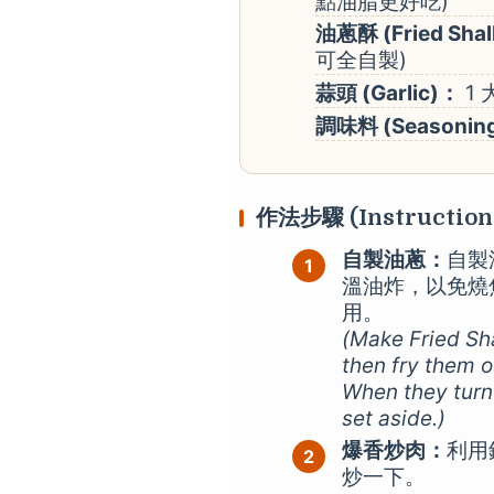
點油脂更好吃)
油蔥酥 (Fried Shal
可全自製)
蒜頭 (Garlic)：
1
調味料 (Seasonin
作法步驟 (Instruction
自製油蔥：
自製
溫油炸，以免燒
用。
(Make Fried Shal
then fry them 
When they turn
set aside.)
爆香炒肉：
利用
炒一下。