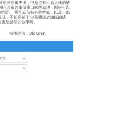
泡魷魚雖然很爽脆，但是也有不易入味的缺
利用 沙茶醬來做重口味的處理，剛好可以
個問題。 搭配蒜苗特有的香氣，以及一點
提味，不但彌補了 沙茶醬過於油膩的缺
有畫龍點睛的效果唷。
技術提供：
Blogger
.
文章