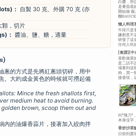
白醬，所
是番茄底
lots)：
自製 30 克、外購 70 克 (亦
開始做 
麵SAUC
懶人料理
 大顆，切片
牛排只是
gs)：
醬油、鹽、糖，適量
嫌創意不
研發了這
任何人吃的
[食譜][
喜歡做菜
s)
是二話不
場看到這
油蔥的方式是先將紅蔥頭切碎，用中
肉，買一
後發現，
焦。大約成金黃色的時候就可撈起備
lots: Mince the fresh shallots first,
over medium heat to avoid burning.
 golden brown, scoop them out and
叫"飛刀
本身沒字
鍋內的油爆香蒜片，接著加入絞肉拌
香炒沙茶
日前到賣