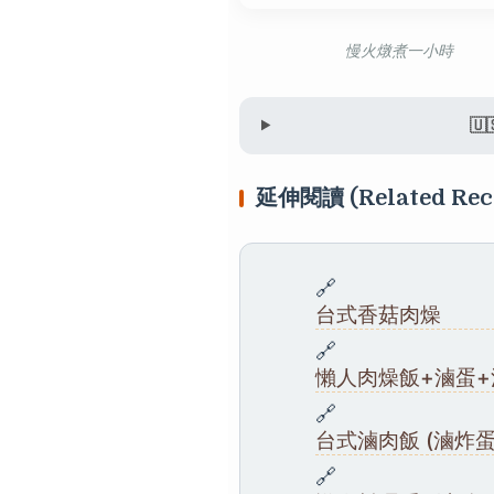
慢火燉煮一小時
🇺
延伸閱讀 (Related Rec
🔗
台式香菇肉燥
🔗
懶人肉燥飯+滷蛋+
🔗
台式滷肉飯 (滷炸
🔗