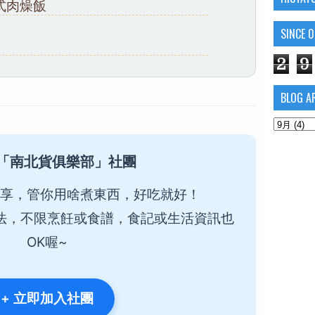
式肉燥飯
SINCE 
2
9
BLOG A
「南北貨俱樂部」社團
享，管你用啥煮東西，好吃就好！
法，不限烹飪或食譜，食記或生活資訊也
OK喔~
+ 立即加入社團