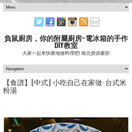
負鼠廚房，你的附屬廚房~電冰箱的手作
DIY教室
大家一起來快樂地做料理吧! 南北貨俱樂部
【食譜】[中式] 小吃自己在家做-台式米
粉湯