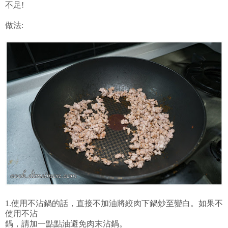
不足!
做法:
1.使用不沾鍋的話，直接不加油將絞肉下鍋炒至變白。如果不
使用不沾
鍋，請加一點點油避免肉末沾鍋。