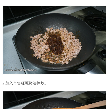
2.加入市售紅蔥豬油拌炒。