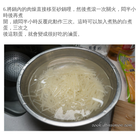
6.將鍋內的肉燥直接移至砂鍋哩，然後煮滾一次關火，悶半小
時後再煮
開，續悶半小時反覆此動作三次。這時可以加入煮熟的白煮
蛋，三次之
後這顆蛋，就會變成很好吃的滷蛋。