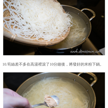
10.筍絲差不多在高湯裡滾了10分鐘後，將發好的米粉下鍋。