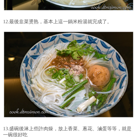
12.最後韭菜燙熟，基本上這一鍋米粉湯就完成了。
13.盛碗後淋上些許肉燥，放上香菜、蔥花、滷蛋等等，就是
一碗很好吃