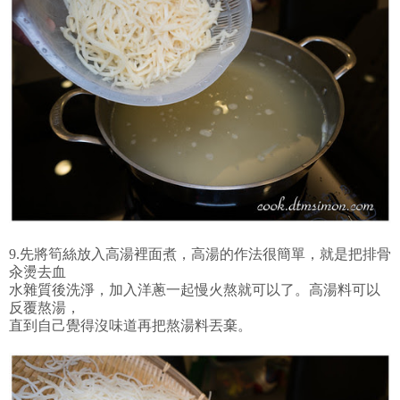
9.先將筍絲放入高湯裡面煮，高湯的作法很簡單，就是把排骨
汆燙去血
水雜質後洗淨，加入洋蔥一起慢火熬就可以了。高湯料可以
反覆熬湯，
直到自己覺得沒味道再把熬湯料丟棄。