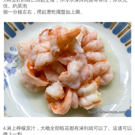
佳。約莫泡
個一分鐘左右，撈起瀝乾擺盤如上圖。
4.淋上檸檬原汁，大概全部蝦花都有淋到就可以了。這邊可以
撒上一點