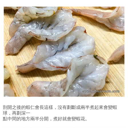
剖開之後的蝦仁會長這樣，沒有劃斷成兩半煮起來會變蝦
球，再劃深一
點中間的地方兩半分開，煮好就會變蝦花。