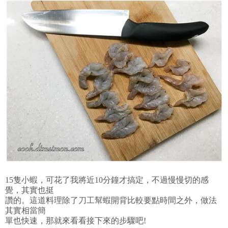
15隻小蝦，可花了我將近10分鐘才搞定，不過慢慢切的感
覺，其實也挺
讚的。這道料理除了刀工幫蝦開背比較要點時間之外，做法
其實相當簡
單也快速，那就來看看接下來的步驟吧!