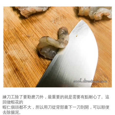
練刀工除了要勤磨刀外，最重要的就是需要有點耐心了。這
回做蝦花的
蝦仁個頭都不大，所以用刀從背部畫下一刀剖開，可以順便
去除腸泥。