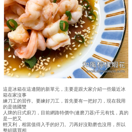
這是冰箱在這邊開的新單元，主要是跟大家介紹一些最近冰
箱在家沒事
練刀工的習作。要練好刀工，首先要有一把好刀，現在我用
的是德國雙
人牌的日式廚刀，目前網路特價中(連磨刀器)千元有找，真的
是一把又
輕又利，相當值得入手的好刀。刀再好沒勤磨也沒用，所以
整組購買相