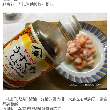
點鹽花，可以幫助檸檬汁提味。
5.淋上日式淡口醬油，分量的話大概一大匙左右就夠了，請自
行調整鹹
淡風味，各家廠牌醬油鹽度都不同。