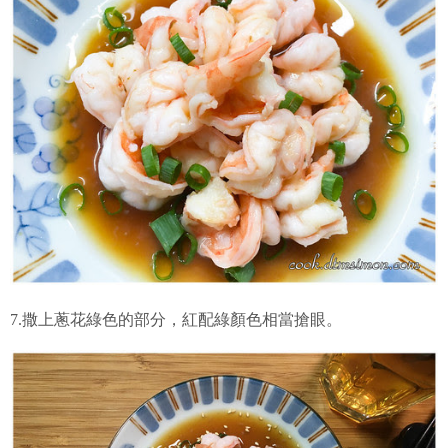
7.撒上蔥花綠色的部分，紅配綠顏色相當搶眼。