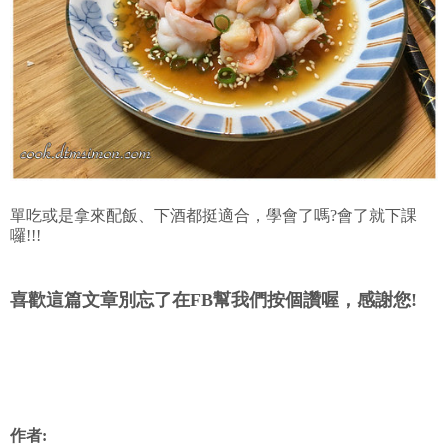
單吃或是拿來配飯、下酒都挺適合，學會了嗎?會了就下課
囉!!!
喜歡這篇文章別忘了在FB幫我們按個讚喔，感謝您!
作者: