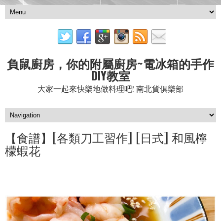
負鼠廚房，你的附屬廚房~電冰箱的手作
DIY教室
大家一起來快樂地做料理吧! 南北貨俱樂部
【食譜】[各類刀工習作] [日式] 和風檸
檬蝦花