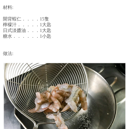
材料:
開背蝦仁．．．．15隻
檸檬汁．．．．．1大匙
日式淡醬油．．．1大匙
糖水．．．．．．1小匙
做法: