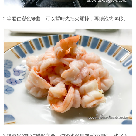
2.等蝦仁變色蜷曲，可以暫時先把火關掉，再續泡約30秒。
3.將燙好的蝦仁撈起之後，沖冷水保持肉質有彈性，冰水尤