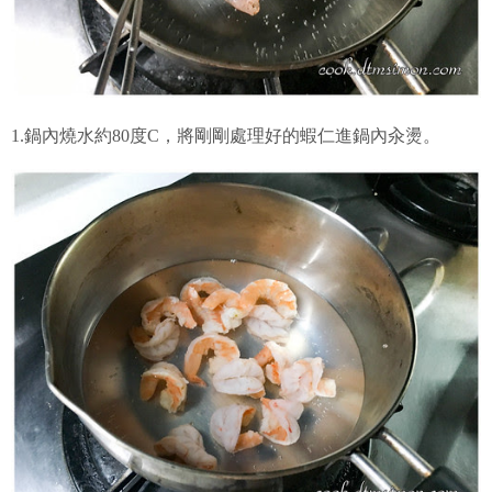
1.鍋內燒水約80度C，將剛剛處理好的蝦仁進鍋內汆燙。