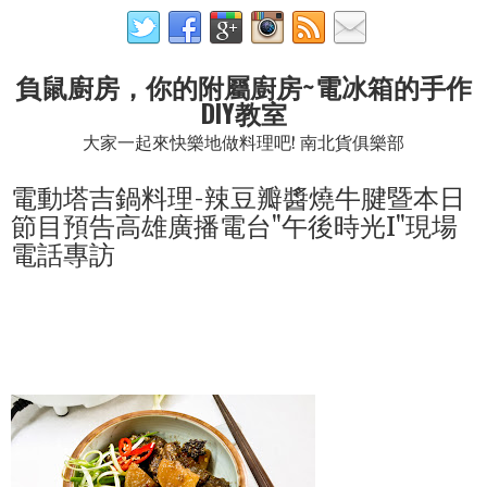
負鼠廚房，你的附屬廚房~電冰箱的手作
DIY教室
大家一起來快樂地做料理吧! 南北貨俱樂部
電動塔吉鍋料理-辣豆瓣醬燒牛腱暨本日
節目預告高雄廣播電台"午後時光I"現場
電話專訪