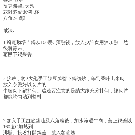
醬油1/2杯
辣豆瓣醬2大匙
花雕酒或米酒1杯
八角2~3顆
做法:
1.將電動塔吉鍋以160度C預熱後，放入少許食用油加熱，然
後將蒜末、
蔥段下鍋爆香。
2.接著，將2大匙手工辣豆瓣醬下鍋續炒，等到香味出來時，
放入汆燙好以切片的
牛腱肉下鍋拌勻。這邊要注意的是請大家充分拌勻，讓肉片
都能均勻沾到醬料。
3.加入手工缸底醬油及八角粒後，加水淹過牛肉，蓋上鍋蓋以
160度C加熱到
沸騰。接著打開鍋蓋，放入蘿蔔塊。