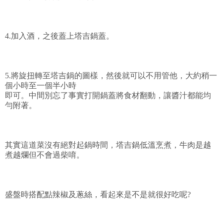
4.加入酒，之後蓋上塔吉鍋蓋。
5.將旋扭轉至塔吉鍋的圖樣，然後就可以不用管他，大約稍一
個小時至一個半小時
即可。中間別忘了事實打開鍋蓋將食材翻動，讓醬汁都能均
勻附著。
其實這道菜沒有絕對起鍋時間，塔吉鍋低溫烹煮，牛肉是越
煮越爛但不會過柴唷。
盛盤時搭配點辣椒及蔥絲，看起來是不是就很好吃呢?