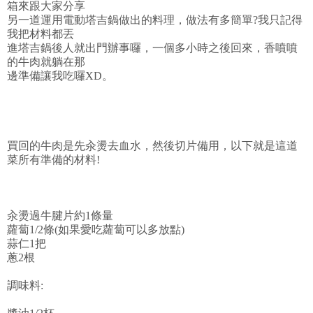
箱來跟大家分享
另一道運用電動塔吉鍋做出的料理，做法有多簡單?我只記得
我把材料都丟
進塔吉鍋後人就出門辦事囉，一個多小時之後回來，香噴噴
的牛肉就躺在那
邊準備讓我吃囉XD。
買回的牛肉是先汆燙去血水，然後切片備用，以下就是這道
菜所有準備的材料!
汆燙過牛腱片約1條量
蘿蔔1/2條(如果愛吃蘿蔔可以多放點)
蒜仁1把
蔥2根
調味料: