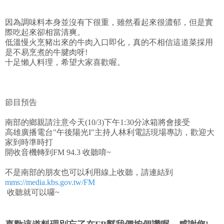
因為調味料本身並沒有下很重，雖然看起來很濃郁，但是實
際吃起來卻相當清爽。
低溫慢火烹豬出來的牛肉入口即化，真的不相信這道菜採用
是不易烹煮的牛腱肉呀!
十足懶人料理，希望大家喜歡喔。
節目預告
南部的鄉親請注意今天(10/3)下午1:30分冰箱將會接受
高雄廣播電台"午後陽光I"主持人林利電話現場專訪，歡迎大
家到時準時打
開收音機轉到FM 94.3 收聽唷~
不是南部的朋友也可以利用線上收聽，請連結到
mms://media.kbs.gov.tw/FM
收聽就可以囉~