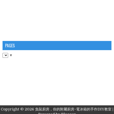
PAGES
▼
Copyright ©
2026
負鼠廚房，你的附屬廚房~電冰箱的手作DIY教室
|